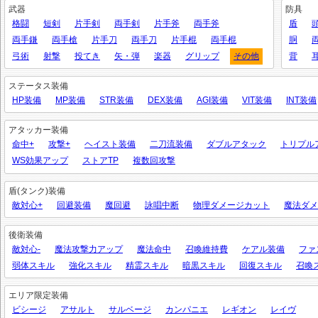
武器
防具
格闘
短剣
片手剣
両手剣
片手斧
両手斧
盾
両手鎌
両手槍
片手刀
両手刀
片手棍
両手棍
胴
弓術
射撃
投てき
矢・弾
楽器
グリップ
その他
背
ステータス装備
HP装備
MP装備
STR装備
DEX装備
AGI装備
VIT装備
INT装備
アタッカー装備
命中+
攻撃+
ヘイスト装備
二刀流装備
ダブルアタック
トリプル
WS効果アップ
ストアTP
複数回攻撃
盾(タンク)装備
敵対心+
回避装備
魔回避
詠唱中断
物理ダメージカット
魔法ダメ
後衛装備
敵対心-
魔法攻撃力アップ
魔法命中
召喚維持費
ケアル装備
ファ
弱体スキル
強化スキル
精霊スキル
暗黒スキル
回復スキル
召喚
エリア限定装備
ビシージ
アサルト
サルベージ
カンパニエ
レギオン
レイヴ