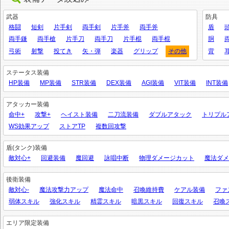
武器
防具
格闘
短剣
片手剣
両手剣
片手斧
両手斧
盾
両手鎌
両手槍
片手刀
両手刀
片手棍
両手棍
胴
弓術
射撃
投てき
矢・弾
楽器
グリップ
その他
背
ステータス装備
HP装備
MP装備
STR装備
DEX装備
AGI装備
VIT装備
INT装備
アタッカー装備
命中+
攻撃+
ヘイスト装備
二刀流装備
ダブルアタック
トリプル
WS効果アップ
ストアTP
複数回攻撃
盾(タンク)装備
敵対心+
回避装備
魔回避
詠唱中断
物理ダメージカット
魔法ダメ
後衛装備
敵対心-
魔法攻撃力アップ
魔法命中
召喚維持費
ケアル装備
ファ
弱体スキル
強化スキル
精霊スキル
暗黒スキル
回復スキル
召喚
エリア限定装備