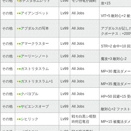
その他
●
ポテスタボムレット
Lv96
モシ侍竜か踊剣
攻+15
その他
●
●
アイアンゴベット
Lv99
All Jobs
VIT+5
敵対心+2
被
その他
●
●
アブダルスの写本
Lv99
All Jobs
アブダルスが記し
クボーナス：
+20
その他
●
●
アマークラスター
Lv99
All Jobs
STR+2
命中+10
回
その他
●
●
アーリーンノート
Lv99
All Jobs
魔攻+3
敵対心-2
その他
●
●
ガストリタスラム
Lv99
All Jobs
MP+30
魔法ダメー
その他
●
●
ガストリタスラム+1
Lv99
All Jobs
MP+35
魔法ダメー
その他
●
●
クパヨプル
Lv99
All Jobs
HP+50
回避+15
受
その他
●
●
サピエンスオーブ
Lv99
All Jobs
敵対心+2
ファスト
戦モ白黒シ暗獣
その他
●
●
シヒリック
Lv99
吟狩忍竜召
MP+15
被魔法ダメ