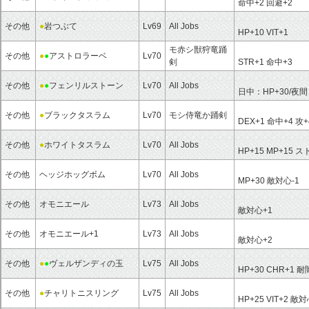
命中+2
回避+2
その他
●
岩つぶて
Lv69
All Jobs
HP+10
VIT+1
モ赤シ獣狩竜踊
その他
●
●
アストロラーベ
Lv70
剣
STR+1
命中+3
その他
●
●
フェンリルストーン
Lv70
All Jobs
日中：
HP+30/夜
その他
●
ブラックタスラム
Lv70
モシ侍竜か踊剣
DEX+1
命中+4
攻+
その他
●
ホワイトタスラム
Lv70
All Jobs
HP+15
MP+15
スト
その他
ヘッジホッグボム
Lv70
All Jobs
MP+30
敵対心-1
その他
オモニエール
Lv73
All Jobs
敵対心+1
その他
オモニエール+1
Lv73
All Jobs
敵対心+2
その他
●
●
ヴェルザンディの玉
Lv75
All Jobs
HP+30
CHR+1
耐闇
その他
●
チャリトニスリング
Lv75
All Jobs
HP+25
VIT+2
敵対