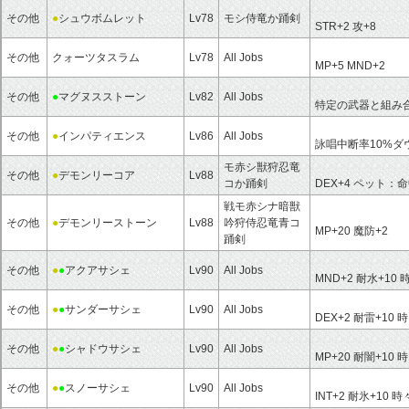
その他
●
シュウボムレット
Lv78
モシ侍竜か踊剣
STR+2
攻+8
その他
クォーツタスラム
Lv78
All Jobs
MP+5
MND+2
その他
●
マグヌスストーン
Lv82
All Jobs
特定の武器と組み
その他
●
インパティエンス
Lv86
All Jobs
詠唱中断率10%ダ
モ赤シ獣狩忍竜
その他
●
デモンリーコア
Lv88
コか踊剣
DEX+4
ペット：
命
戦モ赤シナ暗獣
その他
●
デモンリーストーン
Lv88
吟狩侍忍竜青コ
MP+20
魔防+2
踊剣
その他
●
●
アクアサシェ
Lv90
All Jobs
MND+2
耐水+10
その他
●
●
サンダーサシェ
Lv90
All Jobs
DEX+2
耐雷+10
時
その他
●
●
シャドウサシェ
Lv90
All Jobs
MP+20
耐闇+10
時
その他
●
●
スノーサシェ
Lv90
All Jobs
INT+2
耐氷+10
時