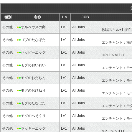
種別
名称
Lｖ
JOB
その他
●
●
オルペウスの卵
Lv1
All Jobs
歌唱スキル+1
潜在
その他
●
●
ゴブのたなぼた
Lv1
All Jobs
エンチャント：
海
その他
●
●
ハッピーエッグ
Lv1
All Jobs
HP+1%
VIT+1
その他
●
●
モグのおいわい
Lv1
All Jobs
エンチャント：
モ
その他
●
●
モグのおだちん
Lv1
All Jobs
エンチャント：
モ
その他
●
●
モグのおひねり
Lv1
All Jobs
エンチャント：
モ
その他
●
●
モグのたなぼた
Lv1
All Jobs
エンチャント：
モ
その他
●
●
モグのへそくり
Lv1
All Jobs
エンチャント：
モ
その他
●
●
ラッキーエッグ
Lv1
All Jobs
MP+1%
VIT+1