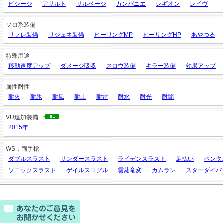
ビシージ
アサルト
サルベージ
カンパニエ
レギオン
レイヴ
ソロ系装備
リフレ装備
リジェネ装備
ヒーリングMP
ヒーリングHP
あやつる
特殊用途
移動速度アップ
ダメージ吸収
スロウ装備
キラー装備
効果アップ
属性耐性
耐火
耐氷
耐風
耐土
耐雷
耐水
耐光
耐闇
VU追加装備
2015年
WS：両手槍
ダブルスラスト
サンダースラスト
ライデンスラスト
足払い
ペンタ
ソニックスラスト
ゲイルスコグル
雲蒸竜変
カムラン
スターダイバ