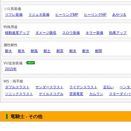
ソロ系装備
リフレ装備
リジェネ装備
ヒーリングMP
ヒーリングHP
あやつる
特殊用途
移動速度アップ
ダメージ吸収
スロウ装備
キラー装備
効果アップ
属性耐性
耐火
耐氷
耐風
耐土
耐雷
耐水
耐光
耐闇
VU追加装備
2015年
WS：両手槍
ダブルスラスト
サンダースラスト
ライデンスラスト
足払い
ペンタ
ソニックスラスト
ゲイルスコグル
雲蒸竜変
カムラン
スターダイバ
竜騎士 - その他