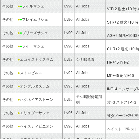
その他
●
●
ソイルサシェ
Lv90
All Jobs
VIT+2
耐土+10
時
その他
●
●
フレイムサシェ
Lv90
All Jobs
STR+2
耐火+10
時
その他
●
●
ブリーズサシェ
Lv90
All Jobs
AGI+2
耐風+10
時
その他
●
●
ライトサシェ
Lv90
All Jobs
CHR+2
耐光+10
その他
●
エゴイストタスラム
Lv92
シナ暗竜青
HP+45
INT-2
その他
●
ストロビルス
Lv92
All Jobs
MP+45
耐闇+10
その他
●
オンブルタスラム
Lv93
All Jobs
INT+4
コンサーブM
モシ暗獣侍竜踊
その他
●
ハグネイアストーン
Lv95
剣
攻+3
ストアTP+3
その他
●
エリュダーサシェ
Lv96
All Jobs
被ダメージ+2%
被
その他
●
ヘイスティピニオン
Lv96
All Jobs
ヘイスト+1%
ストア