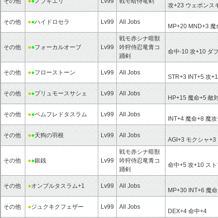
その他
●
●
ノブキエリ
Lv99
戦モ暗侍竜剣
攻+23
ウェポンス
その他
●
●
ハイドロセラ
Lv99
All Jobs
MP+20
MND+3
魔
戦モ赤シナ暗獣
その他
●
●
フォーカルオーブ
Lv99
吟狩侍忍竜青コ
命中-10
攻+10
ダブ
踊剣
その他
●
●
フローストーン
Lv99
All Jobs
STR+3
INT+5
攻+1
その他
●
●
プリュモースサシェ
Lv99
All Jobs
HP+15
魔命+5
敵対
その他
●
●
ペムフレドタスラム
Lv99
All Jobs
INT+4
魔命+8
魔攻
その他
●
●
天狗の羽根
Lv99
All Jobs
AGI+3
モクシャ+3
戦モ赤シナ暗獣
その他
●
●
銀銭
Lv99
吟狩侍忍竜青コ
命中+5
攻+10
スト
踊剣
その他
●
オンブルタスラム+1
Lv99
All Jobs
MP+30
INT+6
魔命
その他
●
ジュクキクフェザー
Lv99
All Jobs
DEX+4
命中+4