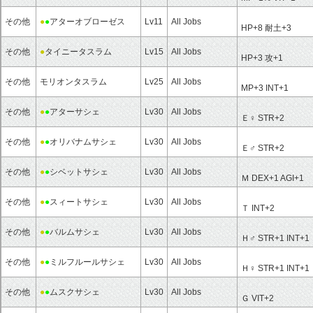
その他
●
●
アターオブローゼス
Lv11
All Jobs
HP+8
耐土+3
その他
●
タイニータスラム
Lv15
All Jobs
HP+3
攻+1
その他
モリオンタスラム
Lv25
All Jobs
MP+3
INT+1
その他
●
●
アターサシェ
Lv30
All Jobs
Ｅ♀
STR+2
その他
●
●
オリバナムサシェ
Lv30
All Jobs
Ｅ♂
STR+2
その他
●
●
シベットサシェ
Lv30
All Jobs
Ｍ
DEX+1
AGI+1
その他
●
●
スィートサシェ
Lv30
All Jobs
Ｔ
INT+2
その他
●
●
バルムサシェ
Lv30
All Jobs
Ｈ♂
STR+1
INT+1
その他
●
●
ミルフルールサシェ
Lv30
All Jobs
Ｈ♀
STR+1
INT+1
その他
●
●
ムスクサシェ
Lv30
All Jobs
Ｇ
VIT+2