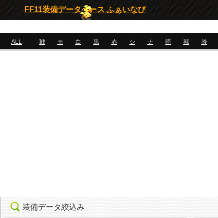
FF11装備データベース ふぁいなび
ALL
戦
モ
白
黒
赤
シ
ナ
暗
獣
吟
装備データ絞込み