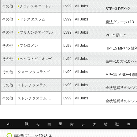
その他
●
チェルスキニードル
Lv99
All Jobs
STR+3
DEX+2
その他
●
ドシスタスラム
Lv99
All Jobs
魔法ダメージ+13
その他
●
ブリガンチアペブル
Lv99
All Jobs
VIT+5
防+15
その他
●
プシロメン
Lv99
All Jobs
HP+15
MP+45
敵対
その他
●
ヘイストピニオン+1
Lv99
All Jobs
命中+10
攻+10
ヘ
その他
クォーツタスラム+1
Lv99
All Jobs
MP+15
MND+4
弱
その他
ストンチタスラム
Lv99
All Jobs
全状態異常のレジス
その他
ストンチタスラム+1
Lv99
All Jobs
全状態異常のレジス
ALL
戦
モ
白
黒
赤
シ
ナ
暗
獣
吟
装備データ絞込み