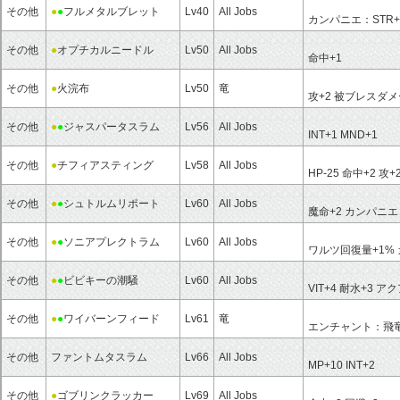
その他
●
●
フルメタルブレット
Lv40
All Jobs
カンパニエ：
STR
その他
●
オプチカルニードル
Lv50
All Jobs
命中+1
その他
●
火浣布
Lv50
竜
攻+2
被ブレスダメ
その他
●
●
ジャスパータスラム
Lv56
All Jobs
INT+1
MND+1
その他
●
チフィアスティング
Lv58
All Jobs
HP-25
命中+2
攻+
その他
●
●
シュトルムリポート
Lv60
All Jobs
魔命+2
カンパニエ
その他
●
●
ソニアプレクトラム
Lv60
All Jobs
ワルツ回復量+1%
その他
●
●
ビビキーの潮騒
Lv60
All Jobs
VIT+4
耐水+3
アク
その他
●
●
ワイバーンフィード
Lv61
竜
エンチャント：
飛
その他
ファントムタスラム
Lv66
All Jobs
MP+10
INT+2
その他
●
ゴブリンクラッカー
Lv69
All Jobs