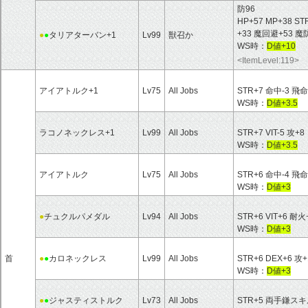
防96
HP+57 MP+38 ST
+33 魔回避+53 
●
●
タリアターバン+1
Lv99
獣召か
WS時：
D値+10
<ItemLevel:119>
アイアトルク+1
Lv75
All Jobs
STR+7 命中-3 飛命
WS時：
D値+3.5
ラコノネックレス+1
Lv99
All Jobs
STR+7 VIT-5 攻+8
WS時：
D値+3.5
アイアトルク
Lv75
All Jobs
STR+6 命中-4 飛命
WS時：
D値+3
●
チュクルパメダル
Lv94
All Jobs
STR+6 VIT+6 耐火
WS時：
D値+3
首
●
●
カロネックレス
Lv99
All Jobs
STR+6 DEX+6 攻+
WS時：
D値+3
●
●
ジャスティストルク
Lv73
All Jobs
STR+5 両手鎌ス