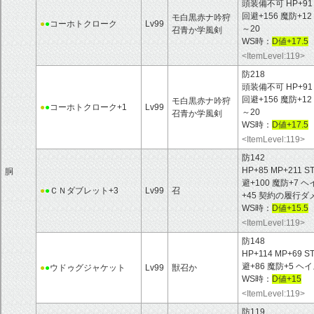
頭装備不可 HP+91 MP
回避+156 魔防+
モ白黒赤ナ吟狩
●
●
コーホトクローク
Lv99
～20
召青か学風剣
WS時：
D値+17.5
<ItemLevel:119>
防218
頭装備不可 HP+91 MP
回避+156 魔防+
モ白黒赤ナ吟狩
●
●
コーホトクローク+1
Lv99
～20
召青か学風剣
WS時：
D値+17.5
<ItemLevel:119>
防142
HP+85 MP+211 S
胴
避+100 魔防+7
●
●
ＣＮダブレット+3
Lv99
召
+45 契約の履行ダ
WS時：
D値+15.5
<ItemLevel:119>
防148
HP+114 MP+69 S
避+86 魔防+5 ヘ
●
●
ウドゥグジャケット
Lv99
獣召か
WS時：
D値+15
<ItemLevel:119>
防119