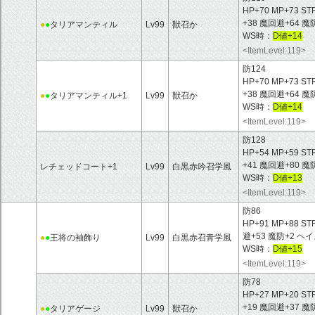
HP+70 MP+73 ST
+38 魔回避+64 
●
●
タリアマンティル
Lv99
獣召か
WS時：
D値+14
<ItemLevel:119>
防124
HP+70 MP+73 ST
+38 魔回避+64 
●
●
タリアマンティル+1
Lv99
獣召か
WS時：
D値+14
<ItemLevel:119>
防128
HP+54 MP+59 ST
+41 魔回避+80
レチェッドコート+1
Lv99
白黒赤吟召学風
WS時：
D値+13
<ItemLevel:119>
防86
HP+91 MP+88 ST
避+53 魔防+2 
●
●
王将の袖飾り
Lv99
白黒赤召青学風
WS時：
D値+15
<ItemLevel:119>
防78
HP+27 MP+20 ST
+19 魔回避+37 
●
●
タリアゲージ
Lv99
獣召か