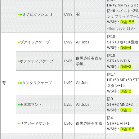
HP+9 MP+97 STR
防+6 ヘイスト+3
●
●
ＢＣピガッシュ+1
Lv99
召
ン：ブラッドブー
WS時：
D値+5.5
<ItemLevel:119>
防10
●
ブクイックケープ
Lv99
All Jobs
STR+8 攻+10 
WS時：
D値+4
防10
白黒赤吟召青か
●
ポテンティアケープ
Lv86
STR+6 INT+6
学風
WS時：
D値+3
防17
HP+50 MP+50 S
背
●
●
タンタリクケープ
Lv99
All Jobs
スタン+15
WS時：
D値+2
防9
●
王国軍マント
Lv55
All Jobs
STR+2 MND+2
WS時：
D値+1
防4
●
リアガードマント
Lv40
白黒赤吟召学風
STR+1 VIT+1
WS時：
D値+0.5