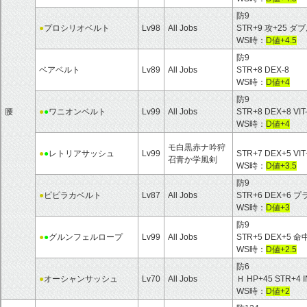
防9
●
プロシリオベルト
Lv98
All Jobs
STR+9 攻+25 
WS時：
D値+4.5
防9
ベアベルト
Lv89
All Jobs
STR+8 DEX-8
WS時：
D値+4
防9
腰
●
●
ワニオンベルト
Lv99
All Jobs
STR+8 DEX+8 VIT-
WS時：
D値+4
モ白黒赤ナ吟狩
●
●
レトリアサッシュ
Lv99
STR+7 DEX+5 VIT
召青か学風剣
WS時：
D値+3.5
防9
●
ピピラカベルト
Lv87
All Jobs
STR+6 DEX+
WS時：
D値+3
防9
●
●
グルンフェルロープ
Lv99
All Jobs
STR+5 DEX+5 
WS時：
D値+2.5
防6
●
オーシャンサッシュ
Lv70
All Jobs
Ｈ HP+45 STR+4 I
WS時：
D値+2