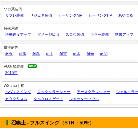
ソロ系装備
リフレ装備
リジェネ装備
ヒーリングMP
ヒーリングHP
あやつる
特殊用途
移動速度アップ
ダメージ吸収
スロウ装備
キラー装備
効果アップ
属性耐性
耐火
耐氷
耐風
耐土
耐雷
耐水
耐光
耐闇
VU追加装備
2015年
WS：両手棍
ヘヴィスイング
ロッククラッシャー
アースクラッシャー
シェルクラ
カタクリスム
タルタロスゲート
シャッターソウル
召喚士 - フルスイング（STR：50%）