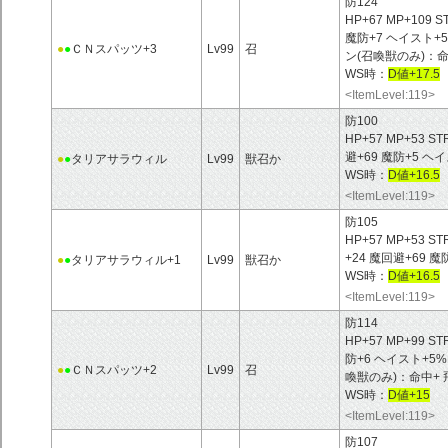
防124
HP+67 MP+109 S
魔防+7 ヘイスト+5
●
●
ＣＮスパッツ+3
Lv99
召
ン(召喚獣のみ)：命
WS時：
D値+17.5
<ItemLevel:119>
防100
HP+57 MP+53 ST
避+69 魔防+5 ヘ
●
●
タリアサラウィル
Lv99
獣召か
WS時：
D値+16.5
<ItemLevel:119>
防105
HP+57 MP+53 ST
+24 魔回避+69 
●
●
タリアサラウィル+1
Lv99
獣召か
WS時：
D値+16.5
<ItemLevel:119>
防114
HP+57 MP+99 ST
防+6 ヘイスト+5%
●
●
ＣＮスパッツ+2
Lv99
召
喚獣のみ)：命中+ 
WS時：
D値+15
<ItemLevel:119>
防107