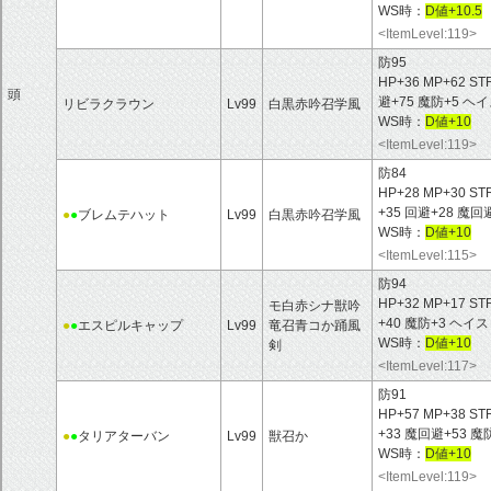
WS時：
D値+10.5
<ItemLevel:119>
防95
HP+36 MP+62 ST
頭
避+75 魔防+5 
リビラクラウン
Lv99
白黒赤吟召学風
WS時：
D値+10
<ItemLevel:119>
防84
HP+28 MP+30 ST
+35 回避+28 魔回
●
●
ブレムテハット
Lv99
白黒赤吟召学風
WS時：
D値+10
<ItemLevel:115>
防94
HP+32 MP+17 ST
モ白赤シナ獣吟
+40 魔防+3 ヘ
●
●
エスピルキャップ
Lv99
竜召青コか踊風
WS時：
D値+10
剣
<ItemLevel:117>
防91
HP+57 MP+38 ST
+33 魔回避+53 
●
●
タリアターバン
Lv99
獣召か
WS時：
D値+10
<ItemLevel:119>