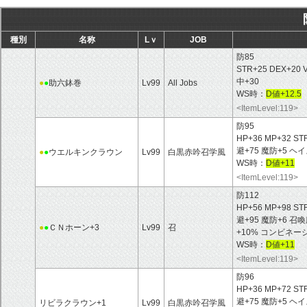
種別
名称
Lｖ
JOB
防85
STR+25 DEX+20
中+30
●
●
助六鉢巻
Lv99
All Jobs
WS時：
D値+12.5
<ItemLevel:119>
防95
HP+36 MP+32 ST
避+75 魔防+5 
●
●
ウエルキンクラウン
Lv99
白黒赤吟召学風
WS時：
D値+11
<ItemLevel:119>
防112
HP+56 MP+98 ST
避+95 魔防+6 召
●
●
ＣＮホーン+3
Lv99
召
+10% コンビネー
WS時：
D値+11
<ItemLevel:119>
防96
HP+36 MP+72 ST
避+75 魔防+5 
リビラクラウン+1
Lv99
白黒赤吟召学風