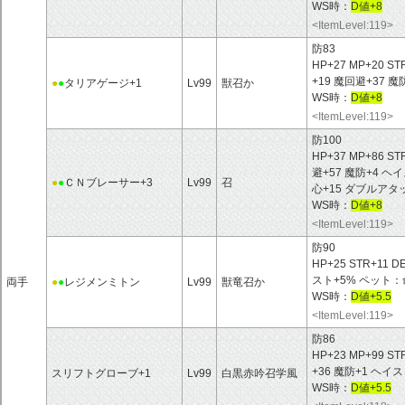
WS時：
D値+8
<ItemLevel:119>
防83
HP+27 MP+20 ST
+19 魔回避+37 
●
●
タリアゲージ+1
Lv99
獣召か
WS時：
D値+8
<ItemLevel:119>
防100
HP+37 MP+86 ST
避+57 魔防+4 
●
●
ＣＮブレーサー+3
Lv99
召
心+15 ダブルアタ
WS時：
D値+8
<ItemLevel:119>
防90
HP+25 STR+11 D
スト+5% ペット：命
両手
●
●
レジメンミトン
Lv99
獣竜召か
WS時：
D値+5.5
<ItemLevel:119>
防86
HP+23 MP+99 ST
+36 魔防+1 ヘイ
スリフトグローブ+1
Lv99
白黒赤吟召学風
WS時：
D値+5.5