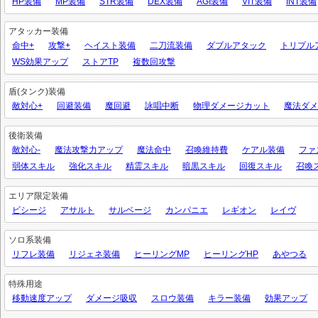
HP装備
MP装備
STR装備
DEX装備
AGI装備
VIT装備
INT装備
アタッカー装備
命中+
攻撃+
ヘイスト装備
二刀流装備
ダブルアタック
トリプル
WS効果アップ
ストアTP
複数回攻撃
盾(タンク)装備
敵対心+
回避装備
魔回避
詠唱中断
物理ダメージカット
魔法ダメ
後衛装備
敵対心-
魔法攻撃力アップ
魔法命中
召喚維持費
ケアル装備
ファ
弱体スキル
強化スキル
精霊スキル
暗黒スキル
回復スキル
召喚
エリア限定装備
ビシージ
アサルト
サルベージ
カンパニエ
レギオン
レイヴ
ソロ系装備
リフレ装備
リジェネ装備
ヒーリングMP
ヒーリングHP
あやつる
特殊用途
移動速度アップ
ダメージ吸収
スロウ装備
キラー装備
効果アップ