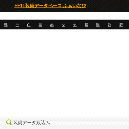
FF11装備データベース ふぁいなび
戦
モ
白
黒
赤
シ
ナ
暗
獣
吟
狩
装備データ絞込み