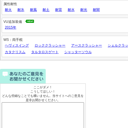
属性耐性
耐火
耐氷
耐風
耐土
耐雷
耐水
耐光
耐闇
VU追加装備
2015年
WS：両手棍
ヘヴィスイング
ロッククラッシャー
アースクラッシャー
シェルクラ
カタクリスム
タルタロスゲート
シャッターソウル
ここがダメ！
こうしてほしい！
どんな些細なことでも構いません。当サイトへのご意見を
是非お聞かせください。