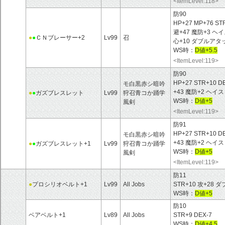
<ItemLevel:118>
防90
HP+27 MP+76 ST
避+47 魔防+3 
●
●
ＣＮブレーサー+2
Lv99
召
心+10 ダブルアタ
WS時：
D値+5.5
<ItemLevel:119>
防90
HP+27 STR+10 D
モ白黒赤シ暗吟
+43 魔防+2 ヘイ
●
●
ガズブレスレット
Lv99
狩召青コか踊学
WS時：
D値+5
風剣
<ItemLevel:119>
防91
HP+27 STR+10 D
モ白黒赤シ暗吟
+43 魔防+2 ヘイ
●
●
ガズブレスレット+1
Lv99
狩召青コか踊学
WS時：
D値+5
風剣
<ItemLevel:119>
防11
●
プロシリオベルト+1
Lv99
All Jobs
STR+10 攻+28
WS時：
D値+5
防10
ベアベルト+1
Lv89
All Jobs
STR+9 DEX-7
WS時：
D値+4.5