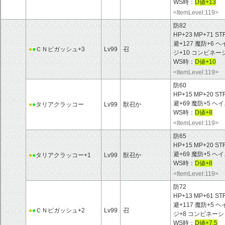
WS時：
D値+13
<ItemLevel:119>
防82
HP+23 MP+71 ST
避+127 魔防+6 
●
●
ＣＮピガッシュ+3
Lv99
召
ジ+10 コンビネー
WS時：
D値+10
<ItemLevel:119>
防60
HP+15 MP+20 ST
避+69 魔防+5 ヘ
●
●
タリアクラッコー
Lv99
獣召か
WS時：
D値+8
<ItemLevel:119>
防65
HP+15 MP+20 ST
避+69 魔防+5 ヘ
●
●
タリアクラッコー+1
Lv99
獣召か
WS時：
D値+8
<ItemLevel:119>
防72
HP+13 MP+61 ST
避+117 魔防+5 
●
●
ＣＮピガッシュ+2
Lv99
召
ジ+8 コンビネーシ
WS時：
D値+7.5