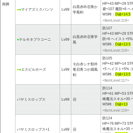
HP+43 MP+29 ST
両脚
白黒赤吟召青か
避+107 魔防+6
●
●
マイアズミクパンツ
Lv99
学風剣
WS時：
D値+14.5
<ItemLevel:119>
防107
HP+43 MP+29 ST
白黒赤吟召青学
防+6 ヘイスト+5
●
テルキネブラコーニ
Lv99
風
WS時：
D値+13.5
<ItemLevel:119>
防105
HP+42 MP+14 ST
モ白赤シナ獣吟
+5 ヘイスト+5
●
●
エスピルホーズ
Lv99
竜召青コか踊風
WS時：
D値+13.5
剣
<ItemLevel:117>
防114
HP+61 MP+53 ST
喚魔法スキル+30 
バヤミスロップス
Lv99
召
WS時：
D値+13
<ItemLevel:119>
防124
HP+76 MP+73 ST
喚魔法スキル+35 
バヤミスロップス+1
Lv99
召