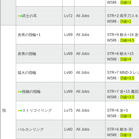
WS時：
D値+1
●
●
武士の耳
Lv72
All Jobs
STR+2 両手刀ス
WS時：
D値+1
炎将の指輪+1
Lv99
All Jobs
STR+9 耐火+16 攻
WS時：
D値+4.5
炎将の指輪
Lv99
All Jobs
STR+8 耐火+15
WS時：
D値+4
猛火の指輪
Lv90
All Jobs
STR+7 MND-
WS時：
D値+3.5
●
●
祝融の指輪
Lv99
All Jobs
STR+7 攻+15 魔
WS時：
D値+3.5
指
●
●
ストリゴイリング
Lv75
All Jobs
STR+6 攻+3
WS時：
D値+3
バルカンリング
Lv80
All Jobs
STR+6 耐水-30
WS時：
D値+3