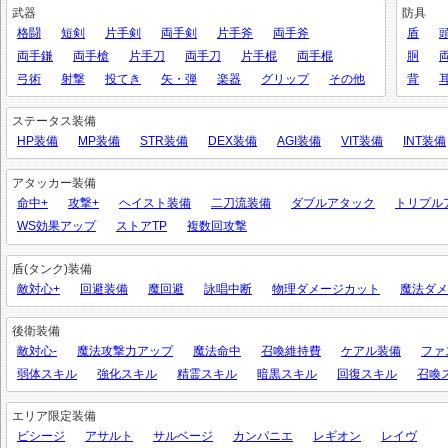
武器
防具
格闘
短剣
片手剣
両手剣
片手斧
両手斧
盾
両手鎌
両手槍
片手刀
両手刀
片手棍
両手棍
胴
弓術
射撃
投てき
矢・弾
楽器
グリップ
その他
背
ステータス装備
HP装備
MP装備
STR装備
DEX装備
AGI装備
VIT装備
INT装備
アタッカー装備
命中+
攻撃+
ヘイスト装備
二刀流装備
ダブルアタック
トリプル
WS効果アップ
ストアTP
複数回攻撃
盾(タンク)装備
敵対心+
回避装備
魔回避
詠唱中断
物理ダメージカット
魔法ダメ
後衛装備
敵対心-
魔法攻撃力アップ
魔法命中
召喚維持費
ケアル装備
ファ
弱体スキル
強化スキル
精霊スキル
暗黒スキル
回復スキル
召喚
エリア限定装備
ビシージ
アサルト
サルベージ
カンパニエ
レギオン
レイヴ