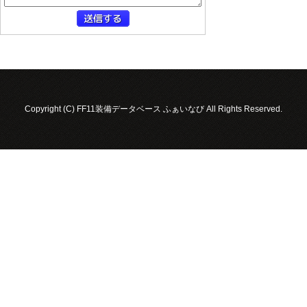
Copyright (C) FF11装備データベース ふぁいなび All Rights Reserved.