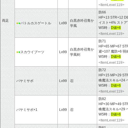
<ItemLevel:119>
防66
HP+13 STR+12 D
両足
白黒赤吟召青か
イスト+4% ストア
●
●
バトルカスゲートル
Lv99
学風
WS時：
D値+6
<ItemLevel:119>
防71
HP+65 MP+67 ST
白黒赤吟召青か
避+107 魔防+6 
●
●
スカウイブーツ
Lv99
学風剣
WS時：
D値+6
<ItemLevel:119>
防72
HP+15 MP+29 ST
喚魔法スキル+24 
バヤミサボ
Lv99
召
WS時：
D値+6
<ItemLevel:119>
防82
HP+30 MP+49 ST
喚魔法スキル+29 
バヤミサボ+1
Lv99
召
WS時：
D値+6
<ItemLevel:119>
防61