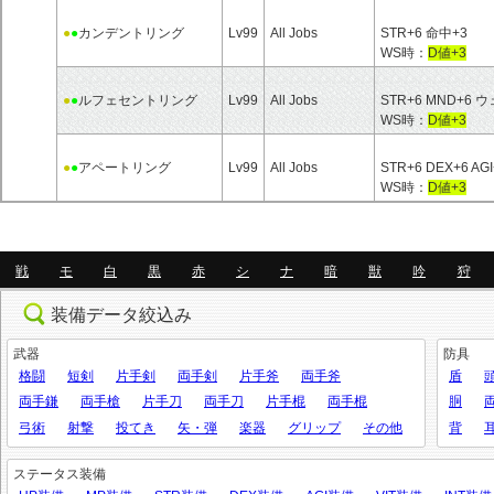
●
●
カンデントリング
Lv99
All Jobs
STR+6 命中+3
WS時：
D値+3
●
●
ルフェセントリング
Lv99
All Jobs
STR+6 MND+6
WS時：
D値+3
●
●
アペートリング
Lv99
All Jobs
STR+6 DEX+6 A
WS時：
D値+3
戦
モ
白
黒
赤
シ
ナ
暗
獣
吟
狩
装備データ絞込み
武器
防具
格闘
短剣
片手剣
両手剣
片手斧
両手斧
盾
両手鎌
両手槍
片手刀
両手刀
片手棍
両手棍
胴
弓術
射撃
投てき
矢・弾
楽器
グリップ
その他
背
ステータス装備