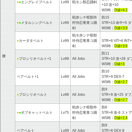
●
●
エングレイブベルト
Lv99
戦モシ獣忍踊剣
+10 攻+10
WS時：
D値+4.2
戦赤シナ暗獣吟
防15
●
●
メタルシングベルト
Lv99
狩侍忍竜青コ踊
STR+13 命中+5
剣
WS時：
D値+3.9
戦モ赤シナ暗獣
●
カーダタベルト
Lv99
吟侍忍竜青コ踊
STR+6 VIT+6 
剣
WS時：
D値+3.6
防11
腰
●
プロシリオベルト+1
Lv99
All Jobs
STR+10 攻+28
WS時：
D値+3
防10
ベアベルト+1
Lv89
All Jobs
STR+9 DEX-7
WS時：
D値+2.7
防9
●
プロシリオベルト
Lv98
All Jobs
STR+9 攻+25 
WS時：
D値+2.7
戦赤シナ暗獣吟
防6
●
●
ボブキャットベルト
Lv75
狩侍忍竜青コ踊
STR+8 攻-6 ストア
剣
WS時：
D値+2.4
防9
ベアベルト
Lv89
All Jobs
STR+8 DEX-8