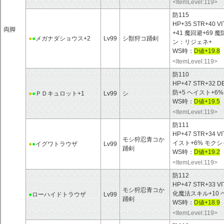
<ItemLevel:119>
防115
HP+35 STR+40 V
両脚
+41 魔回避+69
●
●
メガナダショウス+2
Lv99
シ獣狩コ踊剣
ン：リジェネ+
WS時：
D値+19.8
<ItemLevel:119>
防110
HP+47 STR+32 D
防+5 ヘイスト+6
●
●
ＰＤキュロット+1
Lv99
シ
WS時：
D値+19.5
<ItemLevel:119>
防111
HP+47 STR+34 V
モシ狩忍青コか
イスト+6% モクシ
●
●
イグワトラウザ
Lv99
踊剣
WS時：
D値+19.2
<ItemLevel:119>
防112
HP+47 STR+33 V
モシ狩忍青コか
化魔法スキル+10 
●
ローハイドトラウザ
Lv99
踊剣
WS時：
D値+18.9
<ItemLevel:119>