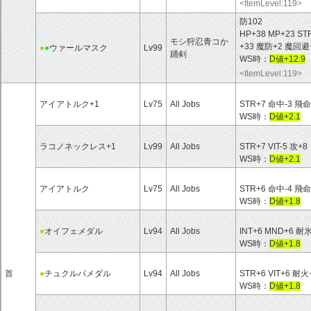
<ItemLevel:119>
防102
HP+38 MP+23 ST
モシ狩忍青コか
+33 魔防+2 魔回
●
●
ウァールマスク
Lv99
踊剣
WS時：
D値+12.9
<ItemLevel:119>
アイアトルク+1
Lv75
All Jobs
STR+7 命中-3 飛命
WS時：
D値+2.1
ラコノネックレス+1
Lv99
All Jobs
STR+7 VIT-5 攻+8
WS時：
D値+2.1
アイアトルク
Lv75
All Jobs
STR+6 命中-4 飛命
WS時：
D値+1.8
●
オイフェメダル
Lv94
All Jobs
INT+6 MND+6 耐
WS時：
D値+1.8
首
●
チュクルパメダル
Lv94
All Jobs
STR+6 VIT+6 耐火
WS時：
D値+1.8