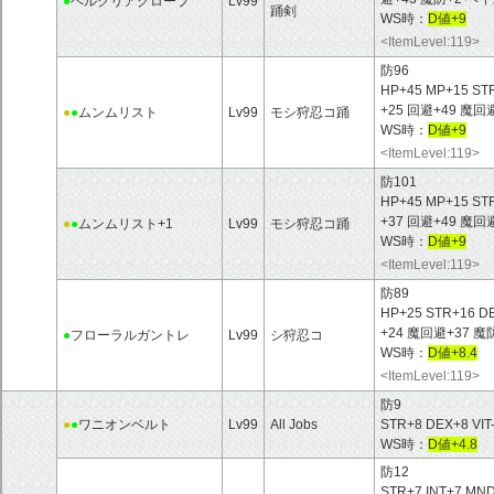
●
ヘルクリアグローブ
Lv99
踊剣
WS時：
D値+9
<ItemLevel:119>
防96
HP+45 MP+15 ST
+25 回避+49 魔
●
●
ムンムリスト
Lv99
モシ狩忍コ踊
WS時：
D値+9
<ItemLevel:119>
防101
HP+45 MP+15 ST
+37 回避+49 魔
●
●
ムンムリスト+1
Lv99
モシ狩忍コ踊
WS時：
D値+9
<ItemLevel:119>
防89
HP+25 STR+16 D
+24 魔回避+37 
●
フローラルガントレ
Lv99
シ狩忍コ
WS時：
D値+8.4
<ItemLevel:119>
防9
●
●
ワニオンベルト
Lv99
All Jobs
STR+8 DEX+8 VIT-
WS時：
D値+4.8
防12
STR+7 INT+7 M