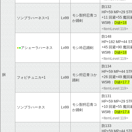
防132
HP+59 MP+29 ST
モシ獣狩忍青コ
+11 回避+55 魔
ソンブラハーネス+1
Lv99
か踊剣
WS時：
D値+18
<ItemLevel:119>
防148
HP+182 MP+44 S
+45 回避+90 魔
●
●
アシェーラハーネス
Lv99
モシ吟忍踊剣
WS時：
D値+18
<ItemLevel:119>
防134
HP+59 MP+44 ST
胴
モシ狩忍青コか
+26 回避+49 
フォピチュニカ+1
Lv99
踊剣
WS時：
D値+17.7
<ItemLevel:119>
防131
HP+59 MP+29 ST
モシ獣狩忍青コ
+10 回避+55 魔
ソンブラハーネス
Lv99
か踊剣
WS時：
D値+17.4
<ItemLevel:119>
防133
HP+59 MP+44 ST