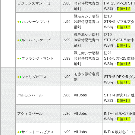
ビジランスマント+1
Lv88
吟狩侍忍竜青コ
HP+25 MP-10 ST
踊剣
WS時：
D値+1.5
戦モ赤シナ暗獣
防13
●
●
カルシーンマント
Lv99
吟狩侍忍竜青コ
STR+5 ダブルア
踊剣
WS時：
D値+1.5
戦モ赤シナ暗獣
防19
●
●
ルーパインケープ
Lv99
吟狩侍忍竜青コ
STR+5 AGI+5 命
踊剣
WS時：
D値+1.5
戦モ赤シナ暗獣
防21
●
●
ファランジトマント
Lv99
吟狩侍忍竜青コ
STR+5 攻+25 敵
踊剣
WS時：
D値+1.5
モ赤シ獣狩竜踊
●
●
シェリダピアス
Lv99
STR+5 DEX+5 
剣
WS時：
D値+1.5
バルカンパール
Lv86
All Jobs
STR+4 耐火+17 耐
WS時：
D値+1.2
アクィロパール
Lv86
All Jobs
INT+4 耐氷+17 耐
WS時：
D値+1.2
●
●
サイストームピアス
Lv99
All Jobs
INT+4 敵対心-1