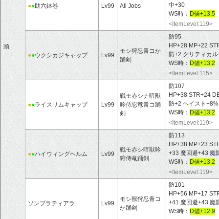
中+30
●
●
助六鉢巻
Lv99
All Jobs
WS時：
D値+13.5
<ItemLevel:119>
防95
HP+28 MP+22 ST
頭
モシ狩忍青コか
防+2 クリティカル
●
●
ウクシカジキャップ
Lv99
踊剣
WS時：
D値+13.2
<ItemLevel:115>
防107
HP+38 STR+24 D
戦モ赤シナ暗獣
防+2 ヘイスト+8
●
●
ライスリムキャップ
Lv99
吟侍忍竜青コ踊
WS時：
D値+13.2
剣
<ItemLevel:119>
防113
HP+38 MP+23 ST
戦モ赤シ暗獣吟
+33 魔回避+43 
●
●
ハイウィングヘルム
Lv99
狩侍竜踊剣
WS時：
D値+13.2
<ItemLevel:119>
防101
HP+56 MP+17 ST
モシ獣狩忍青コ
+41 魔回避+43 
ソンブラティアラ
Lv99
か踊剣
WS時：
D値+12.9