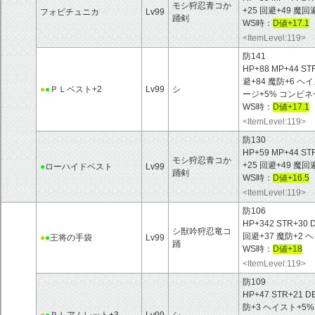
モシ狩忍青コか
+25 回避+49 
フォピチュニカ
Lv99
踊剣
WS時：
D値+17.1
<ItemLevel:119>
防141
HP+88 MP+44 ST
避+84 魔防+6 
●
●
ＰＬベスト+2
Lv99
シ
ージ+5% コンビネ
WS時：
D値+17.1
<ItemLevel:119>
防130
HP+59 MP+44 ST
モシ狩忍青コか
+25 回避+49 魔
●
ローハイドベスト
Lv99
踊剣
WS時：
D値+16.5
<ItemLevel:119>
防106
HP+342 STR+30 
シ獣吟狩忍竜コ
回避+37 魔防+2
●
●
王将の手袋
Lv99
踊
WS時：
D値+18
<ItemLevel:119>
防109
HP+47 STR+21 D
防+3 ヘイスト+5