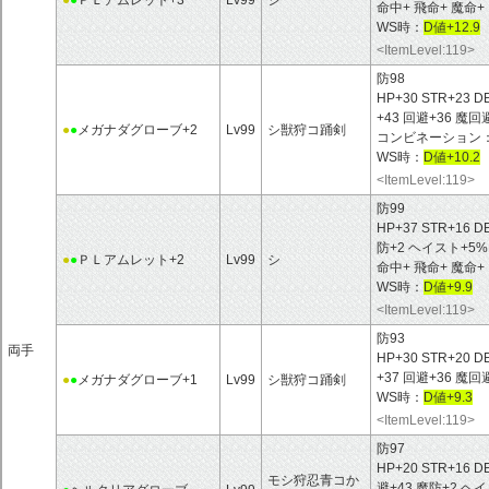
●
●
ＰＬアムレット+3
Lv99
シ
命中+ 飛命+ 魔命+
WS時：
D値+12.9
<ItemLevel:119>
防98
HP+30 STR+23 D
+43 回避+36 
●
●
メガナダグローブ+2
Lv99
シ獣狩コ踊剣
コンビネーション
WS時：
D値+10.2
<ItemLevel:119>
防99
HP+37 STR+16 D
防+2 ヘイスト+5
●
●
ＰＬアムレット+2
Lv99
シ
命中+ 飛命+ 魔命+
WS時：
D値+9.9
<ItemLevel:119>
防93
両手
HP+30 STR+20 D
+37 回避+36 
●
●
メガナダグローブ+1
Lv99
シ獣狩コ踊剣
WS時：
D値+9.3
<ItemLevel:119>
防97
HP+20 STR+16 D
モシ狩忍青コか
避+43 魔防+2 