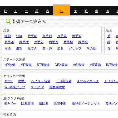
シ
戦
モ
白
黒
赤
ナ
暗
獣
吟
装備データ絞込み
武器
防具
格闘
短剣
片手剣
両手剣
片手斧
両手斧
盾
両手鎌
両手槍
片手刀
両手刀
片手棍
両手棍
胴
弓術
射撃
投てき
矢・弾
楽器
グリップ
その他
背
ステータス装備
HP装備
MP装備
STR装備
DEX装備
AGI装備
VIT装備
INT装備
アタッカー装備
命中+
攻撃+
ヘイスト装備
二刀流装備
ダブルアタック
トリプル
WS効果アップ
ストアTP
複数回攻撃
盾(タンク)装備
敵対心+
回避装備
魔回避
詠唱中断
物理ダメージカット
魔法ダメ
後衛装備