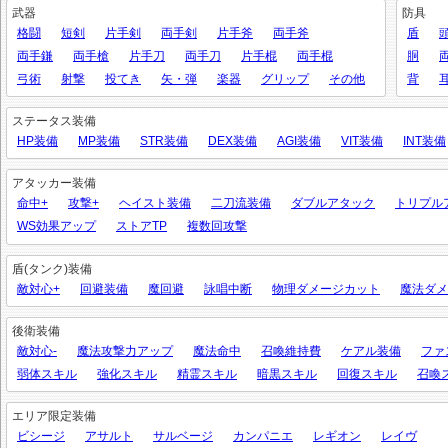
武器
防具
格闘
短剣
片手剣
両手剣
片手斧
両手斧
盾
両手鎌
両手槍
片手刀
両手刀
片手棍
両手棍
胴
弓術
射撃
投てき
矢・弾
楽器
グリップ
その他
背
ステータス装備
HP装備
MP装備
STR装備
DEX装備
AGI装備
VIT装備
INT装備
アタッカー装備
命中+
攻撃+
ヘイスト装備
二刀流装備
ダブルアタック
トリプル
WS効果アップ
ストアTP
複数回攻撃
盾(タンク)装備
敵対心+
回避装備
魔回避
詠唱中断
物理ダメージカット
魔法ダメ
後衛装備
敵対心-
魔法攻撃力アップ
魔法命中
召喚維持費
ケアル装備
ファ
弱体スキル
強化スキル
精霊スキル
暗黒スキル
回復スキル
召喚
エリア限定装備
ビシージ
アサルト
サルベージ
カンパニエ
レギオン
レイヴ