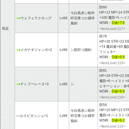
防60
HP+12 MP+14 ST
モ白黒赤シ暗吟
+100 魔防+5 
●
●
ウェフェラクロッグ
Lv99
狩召青コか踊学
WS時：
D値+7.8
風剣
両足
<ItemLevel:117>
防78
HP+20 STR+23 D
+74 魔回避+69
●
●
メガナダジャンボ+2
Lv99
シ獣狩コ踊剣
リジェネ+
WS時：
D値+6.9
<ItemLevel:119>
防91
HP+29 STR+22 D
魔防+6 ヘイスト+
●
●
ＰＬプーレーヌ+3
Lv99
シ
ビネーション：命中+
WS時：
D値+6.6
<ItemLevel:119>
防58
HP+10 MP+13 ST
モ白黒赤シ暗吟
魔防+4 ヘイスト+3
ハルスピガッシュ+1
Lv99
狩召青コか踊学
WS時：
D値+6.3
風剣
<ItemLevel:115>