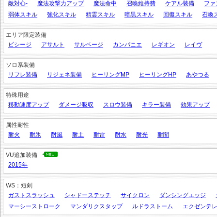
敵対心-
魔法攻撃力アップ
魔法命中
召喚維持費
ケアル装備
ファ
弱体スキル
強化スキル
精霊スキル
暗黒スキル
回復スキル
召喚
エリア限定装備
ビシージ
アサルト
サルベージ
カンパニエ
レギオン
レイヴ
ソロ系装備
リフレ装備
リジェネ装備
ヒーリングMP
ヒーリングHP
あやつる
特殊用途
移動速度アップ
ダメージ吸収
スロウ装備
キラー装備
効果アップ
属性耐性
耐火
耐氷
耐風
耐土
耐雷
耐水
耐光
耐闇
VU追加装備
2015年
WS：短剣
ガストスラッシュ
シャドーステッチ
サイクロン
ダンシングエッジ
マーシーストローク
マンダリクスタッブ
ルドラストーム
エクゼンテ