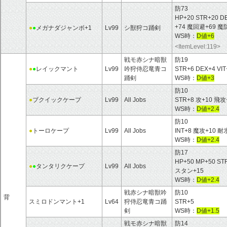
防73
HP+20 STR+20 D
+74 魔回避+69 
●
●
メガナダジャンボ+1
Lv99
シ獣狩コ踊剣
WS時：
D値+6
<ItemLevel:119>
戦モ赤シナ暗獣
防19
●
●
レイックマント
Lv99
吟狩侍忍竜青コ
STR+6 DEX+4 VI
踊剣
WS時：
D値+3
防10
●
ブクイックケープ
Lv99
All Jobs
STR+8 攻+10 
WS時：
D値+2.4
防10
●
トーロケープ
Lv99
All Jobs
INT+8 魔攻+10
WS時：
D値+2.4
防17
HP+50 MP+50 S
●
●
タンタリクケープ
Lv99
All Jobs
スタン+15
WS時：
D値+2.4
戦赤シナ暗獣吟
防10
背
スミロドンマント+1
Lv64
狩侍忍竜青コ踊
STR+5
剣
WS時：
D値+1.5
戦モ赤シナ暗獣
防14