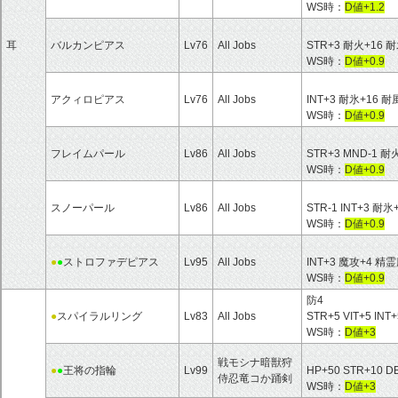
WS時：
D値+1.2
耳
バルカンピアス
Lv76
All Jobs
STR+3 耐火+16 耐
WS時：
D値+0.9
アクィロピアス
Lv76
All Jobs
INT+3 耐氷+16 耐
WS時：
D値+0.9
フレイムパール
Lv86
All Jobs
STR+3 MND-1 耐
WS時：
D値+0.9
スノーパール
Lv86
All Jobs
STR-1 INT+3 耐氷
WS時：
D値+0.9
●
●
ストロファデピアス
Lv95
All Jobs
INT+3 魔攻+4 
WS時：
D値+0.9
防4
●
スパイラルリング
Lv83
All Jobs
STR+5 VIT+5 INT+
WS時：
D値+3
戦モシナ暗獣狩
●
●
王将の指輪
Lv99
HP+50 STR+10 
侍忍竜コか踊剣
WS時：
D値+3