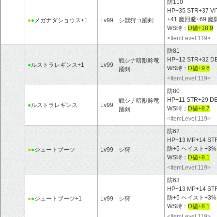
防110
HP+35 STR+37 V
+41 魔回避+69
●
●
メガナダショウス+1
Lv99
シ獣狩コ踊剣
WS時：
D値+18.9
<ItemLevel:119>
防81
HP+12 STR+
戦シナ暗獣吟竜
●
ルストラレギンス+1
Lv99
WS時：
D値+9.6
踊剣
<ItemLevel:119>
防80
HP+11 STR+29 
戦シナ暗獣吟竜
●
ルストラレギンス
Lv99
WS時：
D値+8.7
踊剣
<ItemLevel:119>
防62
HP+13 MP+14 ST
防+5 ヘイスト+3
●
●
ジュートブーツ
Lv99
シ狩
WS時：
D値+8.1
<ItemLevel:119>
防63
HP+13 MP+14 ST
防+5 ヘイスト+3
●
●
ジュートブーツ+1
Lv99
シ狩
WS時：
D値+8.1
<ItemLevel:119>