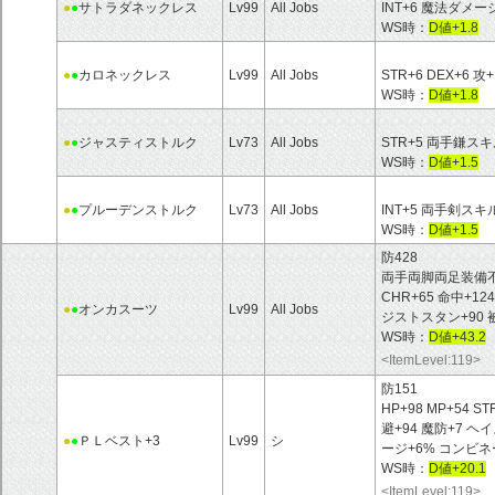
●
●
サトラダネックレス
Lv99
All Jobs
INT+6 魔法ダメー
WS時：
D値+1.8
●
●
カロネックレス
Lv99
All Jobs
STR+6 DEX+6 攻+
WS時：
D値+1.8
●
●
ジャスティストルク
Lv73
All Jobs
STR+5 両手鎌ス
WS時：
D値+1.5
●
●
プルーデンストルク
Lv73
All Jobs
INT+5 両手剣スキ
WS時：
D値+1.5
防428
両手両脚両足装備不可 HP
CHR+65 命中+12
●
●
オンカスーツ
Lv99
All Jobs
ジストスタン+90 
WS時：
D値+43.2
<ItemLevel:119>
防151
HP+98 MP+54 ST
避+94 魔防+7 
●
●
ＰＬベスト+3
Lv99
シ
ージ+6% コンビネ
WS時：
D値+20.1
<ItemLevel:119>