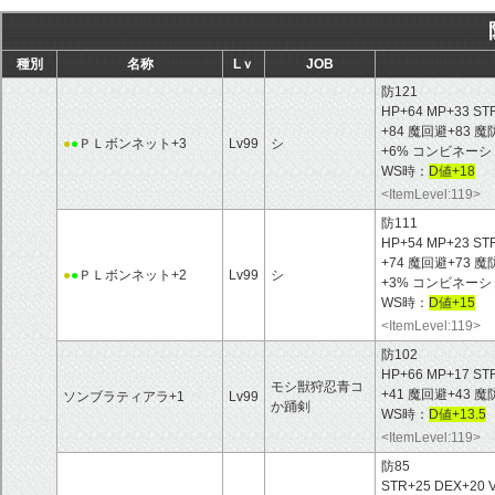
種別
名称
Lｖ
JOB
防121
HP+64 MP+33 ST
+84 魔回避+83
●
●
ＰＬボンネット+3
Lv99
シ
+6% コンビネーシ
WS時：
D値+18
<ItemLevel:119>
防111
HP+54 MP+23 ST
+74 魔回避+73
●
●
ＰＬボンネット+2
Lv99
シ
+3% コンビネーシ
WS時：
D値+15
<ItemLevel:119>
防102
HP+66 MP+17 ST
モシ獣狩忍青コ
+41 魔回避+43 
ソンブラティアラ+1
Lv99
か踊剣
WS時：
D値+13.5
<ItemLevel:119>
防85
STR+25 DEX+20