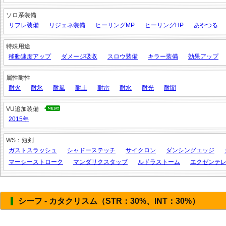
ソロ系装備
リフレ装備
リジェネ装備
ヒーリングMP
ヒーリングHP
あやつる
特殊用途
移動速度アップ
ダメージ吸収
スロウ装備
キラー装備
効果アップ
属性耐性
耐火
耐氷
耐風
耐土
耐雷
耐水
耐光
耐闇
VU追加装備
2015年
WS：短剣
ガストスラッシュ
シャドーステッチ
サイクロン
ダンシングエッジ
マーシーストローク
マンダリクスタッブ
ルドラストーム
エクゼンテ
シーフ - カタクリスム（STR：30%、INT：30%）