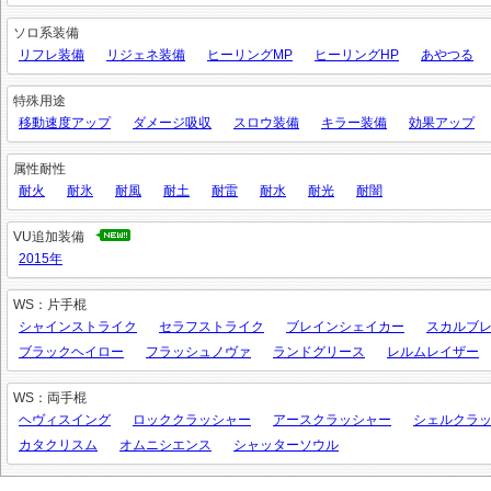
ソロ系装備
リフレ装備
リジェネ装備
ヒーリングMP
ヒーリングHP
あやつる
特殊用途
移動速度アップ
ダメージ吸収
スロウ装備
キラー装備
効果アップ
属性耐性
耐火
耐氷
耐風
耐土
耐雷
耐水
耐光
耐闇
VU追加装備
2015年
WS：片手棍
シャインストライク
セラフストライク
ブレインシェイカー
スカルブ
ブラックヘイロー
フラッシュノヴァ
ランドグリース
レルムレイザー
WS：両手棍
ヘヴィスイング
ロッククラッシャー
アースクラッシャー
シェルクラ
カタクリスム
オムニシエンス
シャッターソウル