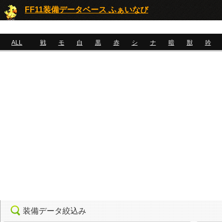
FF11装備データベース ふぁいなび
ALL
戦
モ
白
黒
赤
シ
ナ
暗
獣
吟
装備データ絞込み