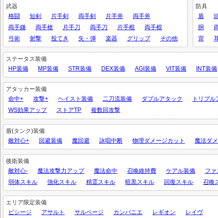
武器
防具
格闘
短剣
片手剣
両手剣
片手斧
両手斧
盾
両手鎌
両手槍
片手刀
両手刀
片手棍
両手棍
胴
弓術
射撃
投てき
矢・弾
楽器
グリップ
その他
背
ステータス装備
HP装備
MP装備
STR装備
DEX装備
AGI装備
VIT装備
INT装備
アタッカー装備
命中+
攻撃+
ヘイスト装備
二刀流装備
ダブルアタック
トリプル
WS効果アップ
ストアTP
複数回攻撃
盾(タンク)装備
敵対心+
回避装備
魔回避
詠唱中断
物理ダメージカット
魔法ダメ
後衛装備
敵対心-
魔法攻撃力アップ
魔法命中
召喚維持費
ケアル装備
ファ
弱体スキル
強化スキル
精霊スキル
暗黒スキル
回復スキル
召喚
エリア限定装備
ビシージ
アサルト
サルベージ
カンパニエ
レギオン
レイヴ