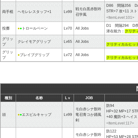
D86 間隔356 D
戦モ白黒赤獣吟
STR+7 攻+11 ス
両手棍
ヘモレレスタッフ+1
Lv99
召学風
<ItemLevel:101>
D1 間隔294 D/
投擲
●
●
トロールベーン
Lv70
All Jobs
潜在能力：
クリテ
グリッ
クレイモアグリップ
Lv65
All Jobs
プ
クリティカルヒット
グリッ
●
ブレイブグリップ
Lv72
All Jobs
プ
クリティカルヒッ
種別
名称
Lｖ
JOB
防94
モ白赤シナ獣吟
HP+32 MP+17 ST
頭
●
●
エスピルキャップ
Lv99
竜召青コか踊風
+40 魔防+3 ヘ
剣
<ItemLevel:117>
防122
モ白赤シナ獣吟
HP+53 MP+28 ST