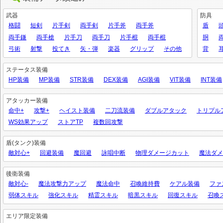
武器
防具
格闘
短剣
片手剣
両手剣
片手斧
両手斧
盾
両手鎌
両手槍
片手刀
両手刀
片手棍
両手棍
胴
弓術
射撃
投てき
矢・弾
楽器
グリップ
その他
背
ステータス装備
HP装備
MP装備
STR装備
DEX装備
AGI装備
VIT装備
INT装備
アタッカー装備
命中+
攻撃+
ヘイスト装備
二刀流装備
ダブルアタック
トリプル
WS効果アップ
ストアTP
複数回攻撃
盾(タンク)装備
敵対心+
回避装備
魔回避
詠唱中断
物理ダメージカット
魔法ダメ
後衛装備
敵対心-
魔法攻撃力アップ
魔法命中
召喚維持費
ケアル装備
ファ
弱体スキル
強化スキル
精霊スキル
暗黒スキル
回復スキル
召喚
エリア限定装備