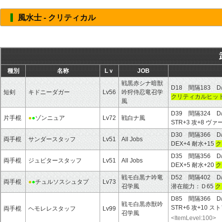
風水士 - クリティカル
種別
名称
Lｖ
JOB
戦黒赤シナ暗獣
D18 間隔183 D
短剣
キドニーダガー
Lv56
吟狩侍忍竜召学
クリティカルヒット
風
D39 間隔324 D
片手棍
●
●
ゾンニュア
Lv72
戦白ナ風
STR+3 攻+8 
D30 間隔366 D
両手棍
サンダースタッフ
Lv51
All Jobs
DEX+4 耐水+15
ク
D35 間隔356 D
両手棍
ジュピタースタッフ
Lv51
All Jobs
DEX+5 耐水+20
ク
戦モ白黒ナ吟竜
D52 間隔402 D
両手棍
●
●
チュルソスシュタプ
Lv73
召学風
潜在能力：Ｄ65
ク
D85 間隔366 D
戦モ白黒赤獣吟
STR+6 攻+10 ス
両手棍
ヘモレレスタッフ
Lv99
召学風
<ItemLevel:100>