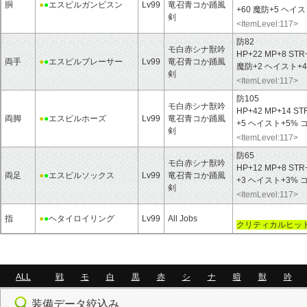
胴
●
●
エスピルガンビスン
Lv99
竜召青コか踊風
+60 魔防+5 ヘ
剣
<ItemLevel:117>
防82
モ白赤シナ獣吟
HP+22 MP+8 STR
両手
●
●
エスピルブレーサー
Lv99
竜召青コか踊風
魔防+2 ヘイスト+
剣
<ItemLevel:117>
防105
モ白赤シナ獣吟
HP+42 MP+14 ST
両脚
●
●
エスピルホーズ
Lv99
竜召青コか踊風
+5 ヘイスト+5%
剣
<ItemLevel:117>
防65
モ白赤シナ獣吟
HP+12 MP+8 STR
両足
●
●
エスピルソックス
Lv99
竜召青コか踊風
+3 ヘイスト+3%
剣
<ItemLevel:117>
指
●
●
ヘタイロイリング
Lv99
All Jobs
クリティカルヒット
ALL
戦
モ
白
黒
赤
シ
ナ
暗
獣
吟
装備データ絞込み