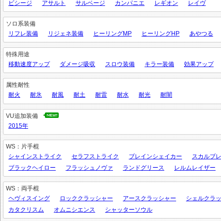
ビシージ
アサルト
サルベージ
カンパニエ
レギオン
レイヴ
ソロ系装備
リフレ装備
リジェネ装備
ヒーリングMP
ヒーリングHP
あやつる
特殊用途
移動速度アップ
ダメージ吸収
スロウ装備
キラー装備
効果アップ
属性耐性
耐火
耐氷
耐風
耐土
耐雷
耐水
耐光
耐闇
VU追加装備
2015年
WS：片手棍
シャインストライク
セラフストライク
ブレインシェイカー
スカルブ
ブラックヘイロー
フラッシュノヴァ
ランドグリース
レルムレイザー
WS：両手棍
ヘヴィスイング
ロッククラッシャー
アースクラッシャー
シェルクラ
カタクリスム
オムニシエンス
シャッターソウル