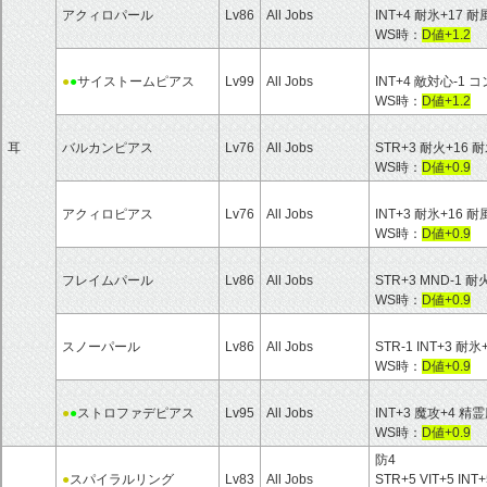
アクィロパール
Lv86
All Jobs
INT+4 耐氷+17 耐
WS時：
D値+1.2
●
●
サイストームピアス
Lv99
All Jobs
INT+4 敵対心-1
WS時：
D値+1.2
耳
バルカンピアス
Lv76
All Jobs
STR+3 耐火+16 耐
WS時：
D値+0.9
アクィロピアス
Lv76
All Jobs
INT+3 耐氷+16 耐
WS時：
D値+0.9
フレイムパール
Lv86
All Jobs
STR+3 MND-1 耐
WS時：
D値+0.9
スノーパール
Lv86
All Jobs
STR-1 INT+3 耐氷
WS時：
D値+0.9
●
●
ストロファデピアス
Lv95
All Jobs
INT+3 魔攻+4 
WS時：
D値+0.9
防4
●
スパイラルリング
Lv83
All Jobs
STR+5 VIT+5 INT+