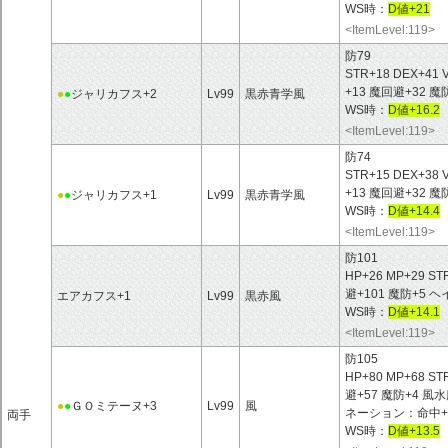
WS時：
D値+21
<ItemLevel:119>
防79
STR+18 DEX+41 
+13 魔回避+32
●
●
ジャリカフス+2
Lv99
黒赤青学風
WS時：
D値+16.2
<ItemLevel:119>
防74
STR+15 DEX+38 
+13 魔回避+32
●
●
ジャリカフス+1
Lv99
黒赤青学風
WS時：
D値+14.4
<ItemLevel:119>
防101
HP+26 MP+29 ST
避+101 魔防+5
エアカフス+1
Lv99
黒赤風
WS時：
D値+14.1
<ItemLevel:119>
防105
HP+80 MP+68 ST
避+57 魔防+4 
●
●
ＧＯミテーヌ+3
Lv99
風
ネーション：命中+ 
両手
WS時：
D値+13.5