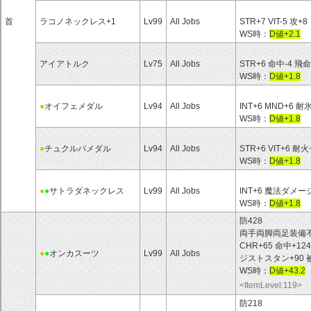
首
ラコノネックレス+1
Lv99
All Jobs
STR+7 VIT-5 攻+8
WS時：
D値+2.1
アイアトルク
Lv75
All Jobs
STR+6 命中-4 飛命
WS時：
D値+1.8
●
オイフェメダル
Lv94
All Jobs
INT+6 MND+6 耐
WS時：
D値+1.8
●
チュクルパメダル
Lv94
All Jobs
STR+6 VIT+6 耐火
WS時：
D値+1.8
●
●
サトラダネックレス
Lv99
All Jobs
INT+6 魔法ダメー
WS時：
D値+1.8
防428
両手両脚両足装備不可 HP
CHR+65 命中+12
●
●
オンカスーツ
Lv99
All Jobs
ジストスタン+90 
WS時：
D値+43.2
<ItemLevel:119>
防218