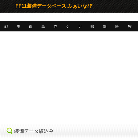
FF11装備データベース ふぁいなび
戦
モ
白
黒
赤
シ
ナ
暗
獣
吟
狩
装備データ絞込み