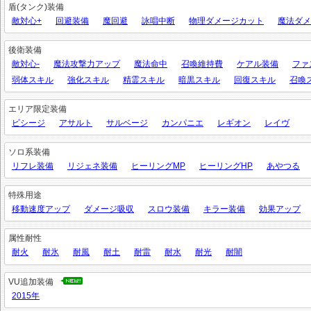
盾(タンク)装備
敵対心+
回避装備
魔回避
詠唱中断
物理ダメージカット
魔法ダメ
後衛装備
敵対心-
魔法攻撃力アップ
魔法命中
召喚維持費
ケアル装備
ファ
弱体スキル
強化スキル
精霊スキル
暗黒スキル
回復スキル
召喚
エリア限定装備
ビシージ
アサルト
サルベージ
カンパニエ
レギオン
レイヴ
ソロ系装備
リフレ装備
リジェネ装備
ヒーリングMP
ヒーリングHP
あやつる
特殊用途
移動速度アップ
ダメージ吸収
スロウ装備
キラー装備
効果アップ
属性耐性
耐火
耐氷
耐風
耐土
耐雷
耐水
耐光
耐闇
VU追加装備
2015年