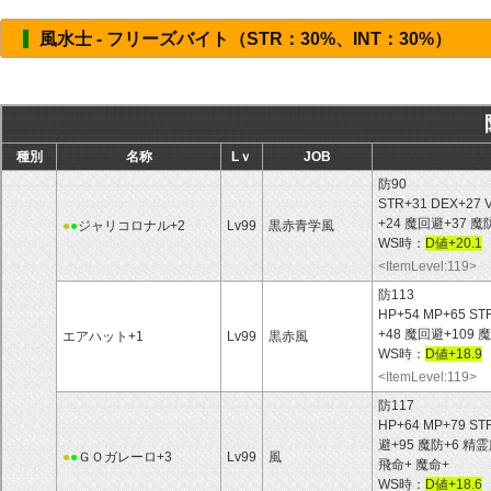
風水士 - フリーズバイト（STR：30%、INT：30%）
種別
名称
Lｖ
JOB
防90
STR+31 DEX+27 
+24 魔回避+37
●
●
ジャリコロナル+2
Lv99
黒赤青学風
WS時：
D値+20.1
<ItemLevel:119>
防113
HP+54 MP+65 ST
+48 魔回避+10
エアハット+1
Lv99
黒赤風
WS時：
D値+18.9
<ItemLevel:119>
防117
HP+64 MP+79 ST
避+95 魔防+6 
●
●
ＧＯガレーロ+3
Lv99
風
飛命+ 魔命+
WS時：
D値+18.6