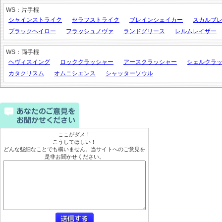
WS：片手棍
シャインストライク
セラフストライク
ブレインシェイカー
スカルブ
ブラックヘイロー
フラッシュノヴァ
ランドグリース
レルムレイザー
WS：両手棍
ヘヴィスイング
ロッククラッシャー
アースクラッシャー
シェルクラ
カタクリスム
オムニシエンス
シャッターソウル
ここがダメ！
こうしてほしい！
どんな些細なことでも構いません。当サイトへのご意見を
是非お聞かせください。