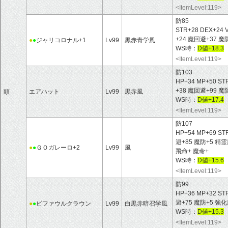
<ItemLevel:119>
防85
STR+28 DEX+24 
+24 魔回避+37 
●
●
ジャリコロナル+1
Lv99
黒赤青学風
WS時：
D値+18.3
<ItemLevel:119>
防103
HP+34 MP+50 ST
+38 魔回避+99
頭
エアハット
Lv99
黒赤風
WS時：
D値+17.4
<ItemLevel:119>
防107
HP+54 MP+69 ST
避+85 魔防+5 
●
●
ＧＯガレーロ+2
Lv99
風
飛命+ 魔命+
WS時：
D値+15.6
<ItemLevel:119>
防99
HP+36 MP+32 ST
避+75 魔防+5 
●
●
ビファウルクラウン
Lv99
白黒赤暗召学風
WS時：
D値+15.3
<ItemLevel:119>