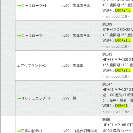
+33 魔回避+53 
●
●
ジャリローブ+1
Lv99
黒赤青学風
WS時：
D値+24.3
<ItemLevel:119>
防109
STR+29 DEX+25 
+33 魔回避+53 
●
●
ジャリローブ
Lv99
黒赤青学風
WS時：
D値+21.3
<ItemLevel:119>
防143
HP+88 MP+109 S
+55 魔回避+12
エアウプランド+1
Lv99
黒赤風
WS時：
D値+21.3
<ItemLevel:119>
防147
HP+91 MP+137 S
避+100 魔防+7
●
●
ＧＯチュニック+3
Lv99
風
ン：命中+ 飛命+ 
WS時：
D値+21
<ItemLevel:119>
防86
HP+91 MP+88 ST
避+53 魔防+2 
●
●
王将の袖飾り
Lv99
白黒赤召青学風