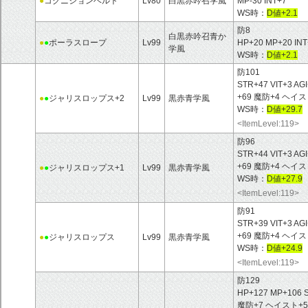
●
コグニションベルト
Lv80
白黒赤吟召学風
MP-30 INT+7
WS時：
D値+2.1
防8
白黒赤吟召青か
●
●
ポーラスロープ
Lv99
HP+20 MP+20 I
学風
WS時：
D値+2.1
防101
STR+47 VIT+3 A
+69 魔防+4 ヘ
●
●
ジャリスロップス+2
Lv99
黒赤青学風
WS時：
D値+29.7
<ItemLevel:119>
防96
STR+44 VIT+3 A
+69 魔防+4 ヘイス
●
●
ジャリスロップス+1
Lv99
黒赤青学風
WS時：
D値+27.9
<ItemLevel:119>
防91
STR+39 VIT+3 A
+69 魔防+4 ヘイス
●
●
ジャリスロップス
Lv99
黒赤青学風
WS時：
D値+24.9
<ItemLevel:119>
防129
HP+127 MP+106 
魔防+7 ヘイスト+