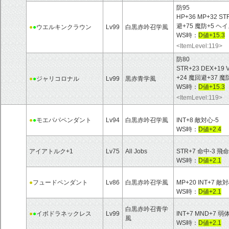
防95
HP+36 MP+32 ST
避+75 魔防+5 
●
●
ウエルキンクラウン
Lv99
白黒赤吟召学風
WS時：
D値+15.3
<ItemLevel:119>
防80
STR+23 DEX+19 
+24 魔回避+37 
●
●
ジャリコロナル
Lv99
黒赤青学風
WS時：
D値+15.3
<ItemLevel:119>
●
●
モエパパペンダント
Lv94
白黒赤吟召学風
INT+8 敵対心-5
WS時：
D値+2.4
アイアトルク+1
Lv75
All Jobs
STR+7 命中-3 飛命
WS時：
D値+2.1
●
フュードペンダント
Lv86
白黒赤吟召学風
MP+20 INT+7 敵
WS時：
D値+2.1
白黒赤吟召青学
●
●
イボドラネックレス
Lv99
INT+7 MND+7
風
WS時：
D値+2.1