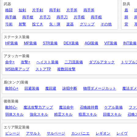
武器
防具
格闘
短剣
片手剣
両手剣
片手斧
両手斧
盾
両手鎌
両手槍
片手刀
両手刀
片手棍
両手棍
胴
弓術
射撃
投てき
矢・弾
楽器
グリップ
その他
背
ステータス装備
HP装備
MP装備
STR装備
DEX装備
AGI装備
VIT装備
INT装備
アタッカー装備
命中+
攻撃+
ヘイスト装備
二刀流装備
ダブルアタック
トリプル
WS効果アップ
ストアTP
複数回攻撃
盾(タンク)装備
敵対心+
回避装備
魔回避
詠唱中断
物理ダメージカット
魔法ダメ
後衛装備
敵対心-
魔法攻撃力アップ
魔法命中
召喚維持費
ケアル装備
ファ
弱体スキル
強化スキル
精霊スキル
暗黒スキル
回復スキル
召喚
エリア限定装備
ビシージ
アサルト
サルベージ
カンパニエ
レギオン
レイヴ