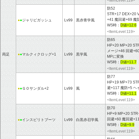
<ItemLevel:119>
防52
STR+17 DEX+20 
+41 魔回避+69
●
●
ジャリピガッシュ
Lv99
黒赤青学風
WS時：
D値+12.6
<ItemLevel:119>
防65
HP+20 MP+20 ST
メージ+46 回避+
両足
●
●
マルクィクロッグ+1
Lv99
黒学風
MPに変換
WS時：
D値+11.7
<ItemLevel:119>
防77
HP+19 MP+73 ST
避+117 魔防+5
●
●
ＧＯサンダル+2
Lv99
風
WS時：
D値+11.1
<ItemLevel:119>
防70
HP+9 MP+20 STR
回避+60 魔回避+1
●
●
インスピリトブーツ
Lv99
白黒赤召学風
WS時：
D値+9.9
<ItemLevel:119>