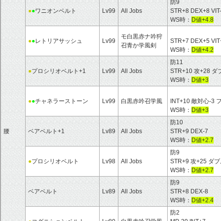
防9
●
●
ワニオンベルト
Lv99
All Jobs
STR+8 DEX+8 VIT-
WS時：
D値+4.8
モ白黒赤ナ吟狩
●
●
レトリアサッシュ
Lv99
STR+7 DEX+5 VIT
召青か学風剣
WS時：
D値+4.2
防11
●
プロシリオベルト+1
Lv99
All Jobs
STR+10 攻+28
WS時：
D値+3
●
●
チャネラーストーン
Lv99
白黒赤吟召学風
INT+10 敵対心-
WS時：
D値+3
防10
腰
ベアベルト+1
Lv89
All Jobs
STR+9 DEX-7
WS時：
D値+2.7
防9
●
プロシリオベルト
Lv98
All Jobs
STR+9 攻+25 
WS時：
D値+2.7
防9
ベアベルト
Lv89
All Jobs
STR+8 DEX-8
WS時：
D値+2.4
防2