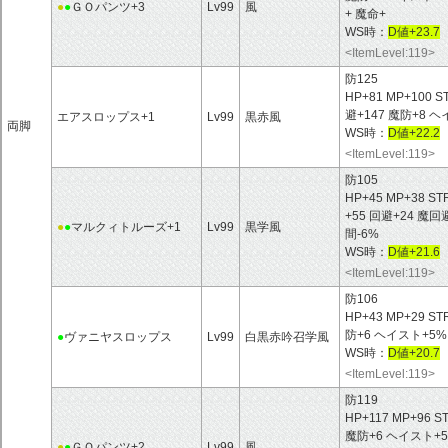
●
●
ＧＯパンツ+3
Lv99
風
+ 魔命+
WS時：
D値+23.7
<ItemLevel:119>
防125
HP+81 MP+100 S
避+147 魔防+8
エアスロップス+1
Lv99
黒赤風
両脚
WS時：
D値+22.2
<ItemLevel:119>
防105
HP+45 MP+38 S
+55 回避+24 
●
●
マルクィトルーズ+1
Lv99
黒学風
間-6%
WS時：
D値+21.6
<ItemLevel:119>
防106
HP+43 MP+29 ST
防+6 ヘイスト+5
●
ヴァニヤスロップス
Lv99
白黒赤吟召学風
WS時：
D値+20.7
<ItemLevel:119>
防119
HP+117 MP+96 S
魔防+6 ヘイスト+
●
●
ＧＯパンツ+2
Lv99
風