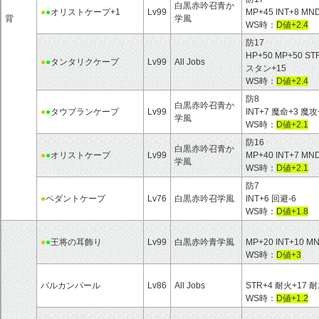
白黒赤吟召青か
●
●
オリストケープ+1
Lv99
MP+45 INT+8
背
学風
WS時：
D値+2.4
防17
HP+50 MP+50 S
●
●
タンタリクケープ
Lv99
All Jobs
スタン+15
WS時：
D値+2.4
防8
白黒赤吟召青か
●
●
タウブランケープ
Lv99
INT+7 魔命+3 魔攻
学風
WS時：
D値+2.1
防16
白黒赤吟召青か
●
●
オリストケープ
Lv99
MP+40 INT+7
学風
WS時：
D値+2.1
防7
●
ペダントケープ
Lv76
白黒赤吟召学風
INT+6 回避-6
WS時：
D値+1.8
●
●
王将の耳飾り
Lv99
白黒赤吟青学風
MP+20 INT+10
WS時：
D値+3
バルカンパール
Lv86
All Jobs
STR+4 耐火+17 耐
WS時：
D値+1.2