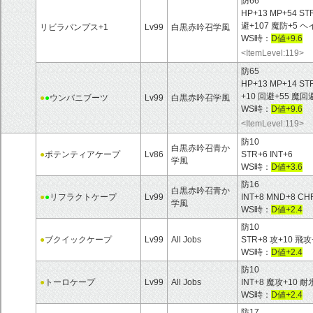
防66
HP+13 MP+54 ST
避+107 魔防+5 
リビラパンプス+1
Lv99
白黒赤吟召学風
WS時：
D値+9.6
<ItemLevel:119>
防65
HP+13 MP+14 ST
+10 回避+55 魔
●
●
ウンバニブーツ
Lv99
白黒赤吟召学風
WS時：
D値+9.6
<ItemLevel:119>
防10
白黒赤吟召青か
●
ポテンティアケープ
Lv86
STR+6 INT+6
学風
WS時：
D値+3.6
防16
白黒赤吟召青か
●
●
リフラクトケープ
Lv99
INT+8 MND+8 
学風
WS時：
D値+2.4
防10
●
ブクイックケープ
Lv99
All Jobs
STR+8 攻+10 
WS時：
D値+2.4
防10
●
トーロケープ
Lv99
All Jobs
INT+8 魔攻+10
WS時：
D値+2.4
防17