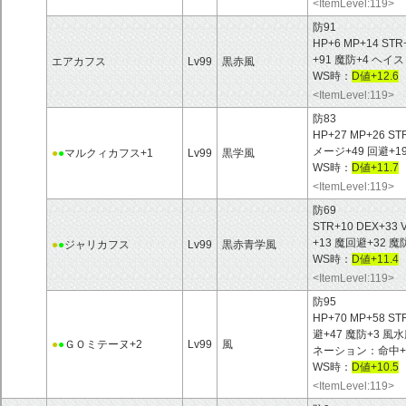
<ItemLevel:119>
防91
HP+6 MP+14 STR
+91 魔防+4 ヘ
エアカフス
Lv99
黒赤風
WS時：
D値+12.6
<ItemLevel:119>
防83
HP+27 MP+26 ST
メージ+49 回避+1
●
●
マルクィカフス+1
Lv99
黒学風
WS時：
D値+11.7
<ItemLevel:119>
防69
STR+10 DEX+33 
+13 魔回避+32
●
●
ジャリカフス
Lv99
黒赤青学風
WS時：
D値+11.4
<ItemLevel:119>
防95
HP+70 MP+58 ST
避+47 魔防+3 
●
●
ＧＯミテーヌ+2
Lv99
風
ネーション：命中+ 
WS時：
D値+10.5
<ItemLevel:119>