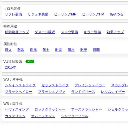
ソロ系装備
リフレ装備
リジェネ装備
ヒーリングMP
ヒーリングHP
あやつる
特殊用途
移動速度アップ
ダメージ吸収
スロウ装備
キラー装備
効果アップ
属性耐性
耐火
耐氷
耐風
耐土
耐雷
耐水
耐光
耐闇
VU追加装備
2015年
WS：片手棍
シャインストライク
セラフストライク
ブレインシェイカー
スカルブ
ブラックヘイロー
フラッシュノヴァ
ランドグリース
レルムレイザー
WS：両手棍
ヘヴィスイング
ロッククラッシャー
アースクラッシャー
シェルクラ
カタクリスム
オムニシエンス
シャッターソウル