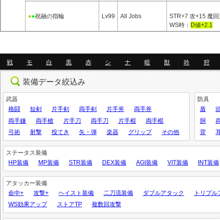
●
●
祝融の指輪
Lv99
All Jobs
STR+7 攻+15 魔
WS時：
D値+2.1
戦
モ
白
黒
赤
シ
ナ
暗
獣
吟
狩
装備データ絞込み
武器
防具
格闘
短剣
片手剣
両手剣
片手斧
両手斧
盾
両手鎌
両手槍
片手刀
両手刀
片手棍
両手棍
胴
弓術
射撃
投てき
矢・弾
楽器
グリップ
その他
背
ステータス装備
HP装備
MP装備
STR装備
DEX装備
AGI装備
VIT装備
INT装備
アタッカー装備
命中+
攻撃+
ヘイスト装備
二刀流装備
ダブルアタック
トリプル
WS効果アップ
ストアTP
複数回攻撃