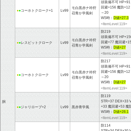
頭装備不可 HP+91 MP
回避+156 魔防+
モ白黒赤ナ吟狩
●
●
コーホトクローク+1
Lv99
～20
召青か学風剣
WS時：
D値+27.3
<ItemLevel:119>
防219
頭装備不可 HP+150 M
モ白黒赤ナ吟狩
回避+77 魔回避+1
●
●
レスピットクローク
Lv99
召青か学風剣
WS時：
D値+27
<ItemLevel:119>
防217
頭装備不可 HP+91 MP
回避+156 魔防+
モ白黒赤ナ吟狩
●
●
コーホトクローク
Lv99
～20
召青か学風剣
WS時：
D値+27
<ItemLevel:119>
防119
STR+37 DEX+33 
胴
+33 魔回避+53
●
●
ジャリローブ+2
Lv99
黒赤青学風
WS時：
D値+26.1
<ItemLevel:119>
防114
STR+34 DEX+30 