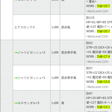
+ 魔命+
WS時：
D値+20.7
<ItemLevel:119>
防115
HP+61 MP+85 ST
避+137 魔防+7
エアスロップス
Lv99
黒赤風
WS時：
D値+20.7
<ItemLevel:119>
防62
STR+25 DEX+28 
+41 魔回避+69
●
●
ジャリピガッシュ+2
Lv99
黒赤青学風
WS時：
D値+17.4
<ItemLevel:119>
防57
STR+22 DEX+25 
+41 魔回避+69
●
●
ジャリピガッシュ+1
Lv99
黒赤青学風
WS時：
D値+15.6
<ItemLevel:119>
防87
HP+29 MP+83 ST
避+127 魔防+6
●
●
ＧＯサンダル+3
Lv99
風
WS時：
D値+14.1