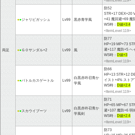
<ItemLevel:119>
防52
STR+17 DEX+20 
+41 魔回避+69
●
●
ジャリピガッシュ
Lv99
黒赤青学風
WS時：
D値+3.4
<ItemLevel:119>
防77
HP+19 MP+73 ST
避+117 魔防+5
両足
●
●
ＧＯサンダル+2
Lv99
風
WS時：
D値+3
<ItemLevel:119>
防66
HP+13 STR+12 D
白黒赤吟召青か
イスト+4% ストア
●
●
バトルカスゲートル
Lv99
学風
WS時：
D値+2.4
<ItemLevel:119>
防71
HP+65 MP+67 ST
白黒赤吟召青か
避+107 魔防+6 
●
●
スカウイブーツ
Lv99
学風剣
WS時：
D値+2.4
<ItemLevel:119>
防73