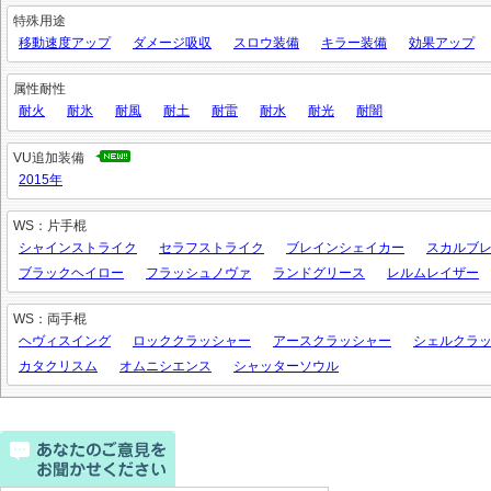
特殊用途
移動速度アップ
ダメージ吸収
スロウ装備
キラー装備
効果アップ
属性耐性
耐火
耐氷
耐風
耐土
耐雷
耐水
耐光
耐闇
VU追加装備
2015年
WS：片手棍
シャインストライク
セラフストライク
ブレインシェイカー
スカルブ
ブラックヘイロー
フラッシュノヴァ
ランドグリース
レルムレイザー
WS：両手棍
ヘヴィスイング
ロッククラッシャー
アースクラッシャー
シェルクラ
カタクリスム
オムニシエンス
シャッターソウル