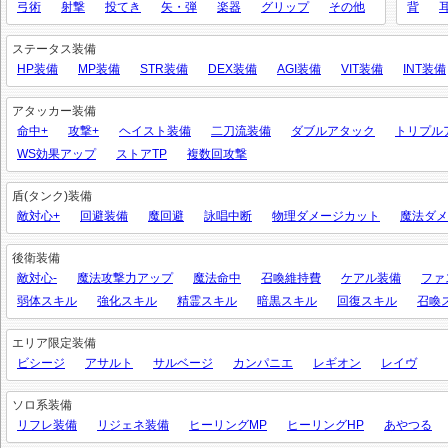
弓術
射撃
投てき
矢・弾
楽器
グリップ
その他
背
ステータス装備
HP装備
MP装備
STR装備
DEX装備
AGI装備
VIT装備
INT装備
アタッカー装備
命中+
攻撃+
ヘイスト装備
二刀流装備
ダブルアタック
トリプル
WS効果アップ
ストアTP
複数回攻撃
盾(タンク)装備
敵対心+
回避装備
魔回避
詠唱中断
物理ダメージカット
魔法ダメ
後衛装備
敵対心-
魔法攻撃力アップ
魔法命中
召喚維持費
ケアル装備
ファ
弱体スキル
強化スキル
精霊スキル
暗黒スキル
回復スキル
召喚
エリア限定装備
ビシージ
アサルト
サルベージ
カンパニエ
レギオン
レイヴ
ソロ系装備
リフレ装備
リジェネ装備
ヒーリングMP
ヒーリングHP
あやつる