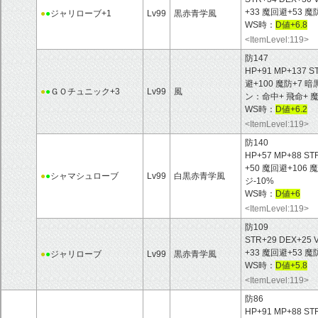
+33 魔回避+53 
●
●
ジャリローブ+1
Lv99
黒赤青学風
WS時：
D値+6.8
<ItemLevel:119>
防147
HP+91 MP+137 S
避+100 魔防+7
●
●
ＧＯチュニック+3
Lv99
風
ン：命中+ 飛命+ 
WS時：
D値+6.2
<ItemLevel:119>
防140
HP+57 MP+88 ST
+50 魔回避+106
●
●
シャマシュローブ
Lv99
白黒赤青学風
ジ-10%
WS時：
D値+6
<ItemLevel:119>
防109
STR+29 DEX+25 
+33 魔回避+53 
●
●
ジャリローブ
Lv99
黒赤青学風
WS時：
D値+5.8
<ItemLevel:119>
防86
HP+91 MP+88 ST