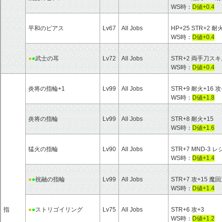
WS時：
D値+0.4
平和のピアス
Lv67
All Jobs
HP+25 STR+2 耐
WS時：
D値+0.4
●
●
武士の耳
Lv72
All Jobs
STR+2 両手刀ス
WS時：
D値+0.4
炎将の指輪+1
Lv99
All Jobs
STR+9 耐火+16 攻
WS時：
D値+1.8
炎将の指輪
Lv99
All Jobs
STR+8 耐火+15
WS時：
D値+1.6
猛火の指輪
Lv90
All Jobs
STR+7 MND-
WS時：
D値+1.4
●
●
祝融の指輪
Lv99
All Jobs
STR+7 攻+15 魔
WS時：
D値+1.4
指
●
●
ストリゴイリング
Lv75
All Jobs
STR+6 攻+3
WS時：
D値+1.2