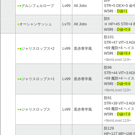
防9
●
●
グルンフェルロープ
Lv99
All Jobs
STR+5 DEX+5 
WS時：
D値+1
防6
●
オーシャンサッシュ
Lv70
All Jobs
Ｈ HP+45 STR+4 I
WS時：
D値+0.8
防101
STR+47 VIT+3 A
+69 魔防+4 ヘ
●
●
ジャリスロップス+2
Lv99
黒赤青学風
WS時：
D値+9.4
<ItemLevel:119>
防96
STR+44 VIT+3 A
+69 魔防+4 ヘイス
●
●
ジャリスロップス+1
Lv99
黒赤青学風
WS時：
D値+8.8
<ItemLevel:119>
防91
STR+39 VIT+3 A
+69 魔防+4 ヘイス
●
●
ジャリスロップス
Lv99
黒赤青学風
WS時：
D値+7.8
<ItemLevel:119>
防129
HP+127 MP+106 