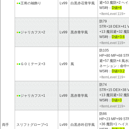
避+53 魔防+2 
●
●
王将の袖飾り
Lv99
白黒赤召青学風
WS時：
D値+6
<ItemLevel:119>
防79
STR+18 DEX+41 
+13 魔回避+32
●
●
ジャリカフス+2
Lv99
黒赤青学風
WS時：
D値+3.6
<ItemLevel:119>
防105
HP+80 MP+68 ST
避+57 魔防+4 
●
●
ＧＯミテーヌ+3
Lv99
風
ネーション：命中+ 
WS時：
D値+3.2
<ItemLevel:119>
防74
STR+15 DEX+38 
+13 魔回避+32
●
●
ジャリカフス+1
Lv99
黒赤青学風
WS時：
D値+3
<ItemLevel:119>
防86
HP+23 MP+99 ST
+36 魔防+1 ヘイ
両手
スリフトグローブ+1
Lv99
白黒赤吟召学風