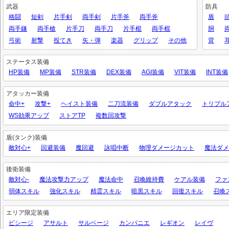
武器
防具
格闘
短剣
片手剣
両手剣
片手斧
両手斧
盾
両手鎌
両手槍
片手刀
両手刀
片手棍
両手棍
胴
弓術
射撃
投てき
矢・弾
楽器
グリップ
その他
背
ステータス装備
HP装備
MP装備
STR装備
DEX装備
AGI装備
VIT装備
INT装備
アタッカー装備
命中+
攻撃+
ヘイスト装備
二刀流装備
ダブルアタック
トリプル
WS効果アップ
ストアTP
複数回攻撃
盾(タンク)装備
敵対心+
回避装備
魔回避
詠唱中断
物理ダメージカット
魔法ダメ
後衛装備
敵対心-
魔法攻撃力アップ
魔法命中
召喚維持費
ケアル装備
ファ
弱体スキル
強化スキル
精霊スキル
暗黒スキル
回復スキル
召喚
エリア限定装備
ビシージ
アサルト
サルベージ
カンパニエ
レギオン
レイヴ