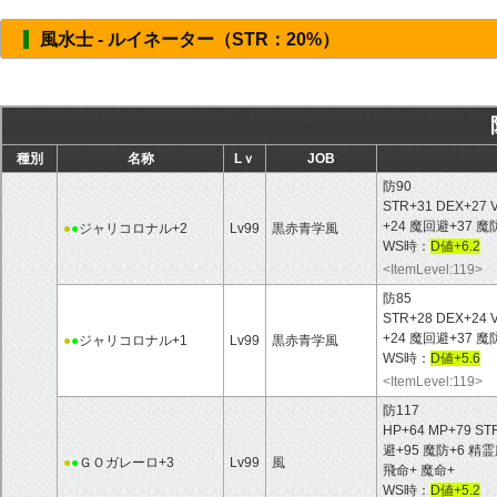
風水士 - ルイネーター（STR：20%）
種別
名称
Lｖ
JOB
防90
STR+31 DEX+27 
+24 魔回避+37
●
●
ジャリコロナル+2
Lv99
黒赤青学風
WS時：
D値+6.2
<ItemLevel:119>
防85
STR+28 DEX+24 
+24 魔回避+37 
●
●
ジャリコロナル+1
Lv99
黒赤青学風
WS時：
D値+5.6
<ItemLevel:119>
防117
HP+64 MP+79 ST
避+95 魔防+6 
●
●
ＧＯガレーロ+3
Lv99
風
飛命+ 魔命+
WS時：
D値+5.2