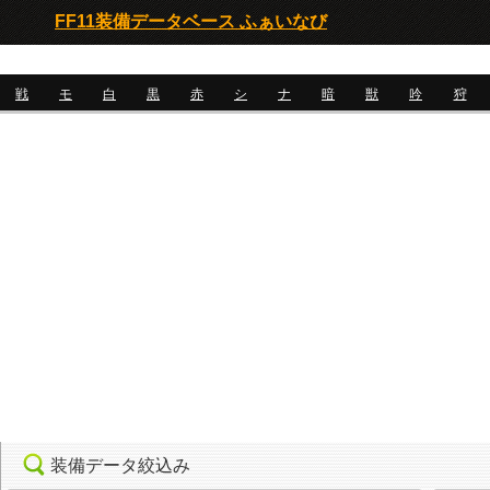
FF11装備データベース ふぁいなび
戦
モ
白
黒
赤
シ
ナ
暗
獣
吟
狩
装備データ絞込み