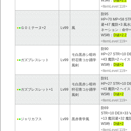
WS時：
D値+2.2
<ItemLevel:118>
防95
HP+70 MP+58 ST
避+47 魔防+3 
●
●
ＧＯミテーヌ+2
Lv99
風
ネーション：命中+ 
WS時：
D値+2.2
<ItemLevel:119>
防90
HP+27 STR+10 D
モ白黒赤シ暗吟
+43 魔防+2 ヘイ
●
●
ガズブレスレット
Lv99
狩召青コか踊学
WS時：
D値+2
風剣
<ItemLevel:119>
防91
HP+27 STR+10 D
モ白黒赤シ暗吟
+43 魔防+2 ヘイ
●
●
ガズブレスレット+1
Lv99
狩召青コか踊学
WS時：
D値+2
風剣
<ItemLevel:119>
防69
STR+10 DEX+33 
+13 魔回避+32
●
●
ジャリカフス
Lv99
黒赤青学風
WS時：
D値+2
<ItemLevel:119>