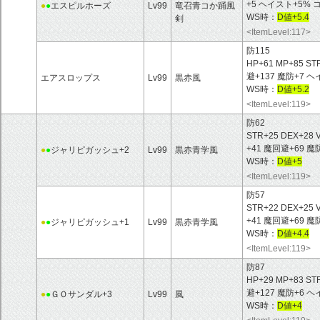
+5 ヘイスト+5
●
●
エスピルホーズ
Lv99
竜召青コか踊風
WS時：
D値+5.4
剣
<ItemLevel:117>
防115
HP+61 MP+85 ST
避+137 魔防+7
エアスロップス
Lv99
黒赤風
WS時：
D値+5.2
<ItemLevel:119>
防62
STR+25 DEX+28 
+41 魔回避+69
●
●
ジャリピガッシュ+2
Lv99
黒赤青学風
WS時：
D値+5
<ItemLevel:119>
防57
STR+22 DEX+25 
+41 魔回避+69
●
●
ジャリピガッシュ+1
Lv99
黒赤青学風
WS時：
D値+4.4
<ItemLevel:119>
防87
HP+29 MP+83 ST
避+127 魔防+6
●
●
ＧＯサンダル+3
Lv99
風
WS時：
D値+4