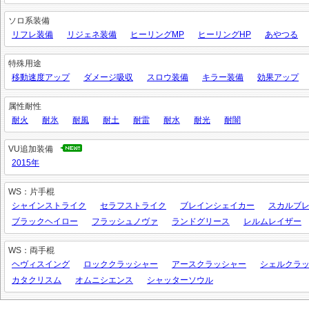
ソロ系装備
リフレ装備
リジェネ装備
ヒーリングMP
ヒーリングHP
あやつる
特殊用途
移動速度アップ
ダメージ吸収
スロウ装備
キラー装備
効果アップ
属性耐性
耐火
耐氷
耐風
耐土
耐雷
耐水
耐光
耐闇
VU追加装備
2015年
WS：片手棍
シャインストライク
セラフストライク
ブレインシェイカー
スカルブ
ブラックヘイロー
フラッシュノヴァ
ランドグリース
レルムレイザー
WS：両手棍
ヘヴィスイング
ロッククラッシャー
アースクラッシャー
シェルクラ
カタクリスム
オムニシエンス
シャッターソウル