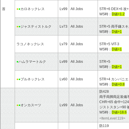
首
●
●
カロネックレス
Lv99
All Jobs
STR+6 DEX+6 攻+
WS時：
D値+1.2
●
●
ジャスティストルク
Lv73
All Jobs
STR+5 両手鎌ス
WS時：
D値+1
ラコノネックレス
Lv79
All Jobs
STR+5 VIT-3
WS時：
D値+1
●
ハムラマートルク
Lv99
All Jobs
STR+5
WS時：
D値+1
●
●
ブルネックレス
Lv60
All Jobs
STR+4 カンパニエ
WS時：
D値+0.8
防428
両手両脚両足装備不可 HP
CHR+65 命中+12
●
●
オンカスーツ
Lv99
All Jobs
ジストスタン+90 
WS時：
D値+18.6
<ItemLevel:119>
防119