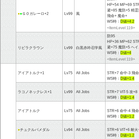
HP+54 MP+69 ST
避+85 魔防+5 
●
●
ＧＯガレーロ+2
Lv99
風
飛命+ 魔命+
WS時：
D値+4.2
<ItemLevel:119>
防95
HP+36 MP+62 ST
避+75 魔防+5 
リビラクラウン
Lv99
白黒赤吟召学風
WS時：
D値+4
<ItemLevel:119>
アイアトルク+1
Lv75
All Jobs
STR+7 命中-3 飛命
WS時：
D値+1.4
ラコノネックレス+1
Lv99
All Jobs
STR+7 VIT-5 攻+8
WS時：
D値+1.4
アイアトルク
Lv75
All Jobs
STR+6 命中-4 飛命
WS時：
D値+1.2
●
チュクルパメダル
Lv94
All Jobs
STR+6 VIT+6 耐火
WS時：
D値+1.2