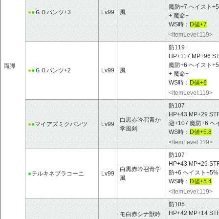
魔防+7 ヘイスト+
●
●
ＧＯパンツ+3
Lv99
風
+ 魔命+
WS時：
D値+7
<ItemLevel:119>
防119
HP+117 MP+96 S
魔防+6 ヘイスト+
両脚
●
●
ＧＯパンツ+2
Lv99
風
+ 魔命+
WS時：
D値+6
<ItemLevel:119>
防107
HP+43 MP+29 ST
白黒赤吟召青か
避+107 魔防+6
●
●
マイアズミクパンツ
Lv99
学風剣
WS時：
D値+5.8
<ItemLevel:119>
防107
HP+43 MP+29 ST
白黒赤吟召青学
防+6 ヘイスト+5
●
テルキネブラコーニ
Lv99
風
WS時：
D値+5.4
<ItemLevel:119>
防105
HP+42 MP+14 ST
モ白赤シナ獣吟