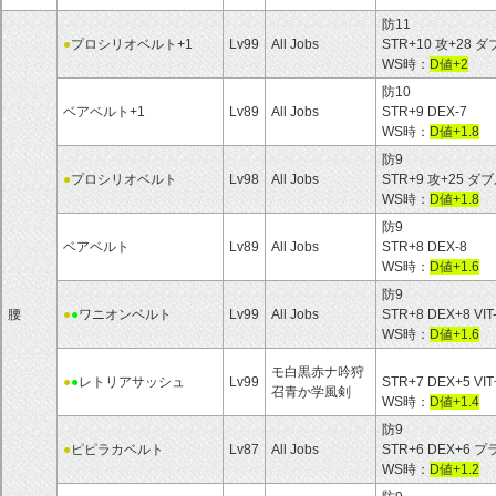
防11
●
プロシリオベルト+1
Lv99
All Jobs
STR+10 攻+28
WS時：
D値+2
防10
ベアベルト+1
Lv89
All Jobs
STR+9 DEX-7
WS時：
D値+1.8
防9
●
プロシリオベルト
Lv98
All Jobs
STR+9 攻+25 
WS時：
D値+1.8
防9
ベアベルト
Lv89
All Jobs
STR+8 DEX-8
WS時：
D値+1.6
防9
腰
●
●
ワニオンベルト
Lv99
All Jobs
STR+8 DEX+8 VIT-
WS時：
D値+1.6
モ白黒赤ナ吟狩
●
●
レトリアサッシュ
Lv99
STR+7 DEX+5 VIT
召青か学風剣
WS時：
D値+1.4
防9
●
ピピラカベルト
Lv87
All Jobs
STR+6 DEX+
WS時：
D値+1.2