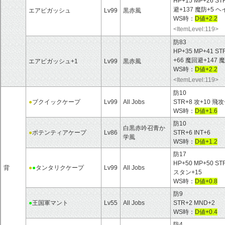
HP+15 MP+26 ST
避+137 魔防+5
エアピガッシュ
Lv99
黒赤風
WS時：
D値+2.2
<ItemLevel:119>
防83
HP+35 MP+41 ST
+66 魔回避+14
エアピガッシュ+1
Lv99
黒赤風
WS時：
D値+2.2
<ItemLevel:119>
防10
●
ブクイックケープ
Lv99
All Jobs
STR+8 攻+10 
WS時：
D値+1.6
防10
白黒赤吟召青か
●
ポテンティアケープ
Lv86
STR+6 INT+6
学風
WS時：
D値+1.2
防17
HP+50 MP+50 S
背
●
●
タンタリクケープ
Lv99
All Jobs
スタン+15
WS時：
D値+0.8
防9
●
王国軍マント
Lv55
All Jobs
STR+2 MND+2
WS時：
D値+0.4
防4