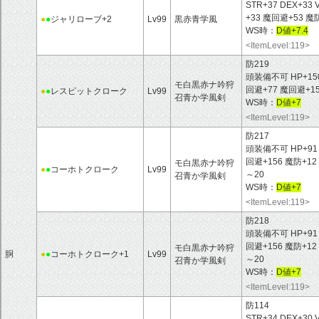
STR+37 DEX+33 
+33 魔回避+53
●
●
ジャリローブ+2
Lv99
黒赤青学風
WS時：
D値+7.4
<ItemLevel:119>
防219
頭装備不可 HP+150 M
モ白黒赤ナ吟狩
回避+77 魔回避+1
●
●
レスピットクローク
Lv99
召青か学風剣
WS時：
D値+7
<ItemLevel:119>
防217
頭装備不可 HP+91 MP
回避+156 魔防+
モ白黒赤ナ吟狩
●
●
コーホトクローク
Lv99
～20
召青か学風剣
WS時：
D値+7
<ItemLevel:119>
防218
頭装備不可 HP+91 MP
回避+156 魔防+
モ白黒赤ナ吟狩
胴
●
●
コーホトクローク+1
Lv99
～20
召青か学風剣
WS時：
D値+7
<ItemLevel:119>
防114
STR+34 DEX+30 