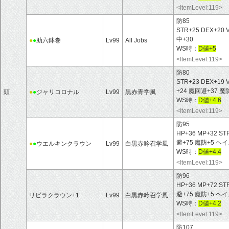
<ItemLevel:119>
防85
STR+25 DEX+20
中+30
●
●
助六鉢巻
Lv99
All Jobs
WS時：
D値+5
<ItemLevel:119>
防80
STR+23 DEX+19 
+24 魔回避+37 
頭
●
●
ジャリコロナル
Lv99
黒赤青学風
WS時：
D値+4.6
<ItemLevel:119>
防95
HP+36 MP+32 ST
避+75 魔防+5 
●
●
ウエルキンクラウン
Lv99
白黒赤吟召学風
WS時：
D値+4.4
<ItemLevel:119>
防96
HP+36 MP+72 ST
避+75 魔防+5 
リビラクラウン+1
Lv99
白黒赤吟召学風
WS時：
D値+4.2
<ItemLevel:119>
防107