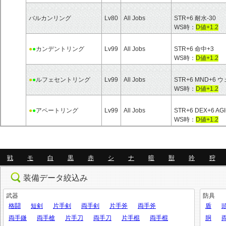
バルカンリング
Lv80
All Jobs
STR+6 耐水-30
WS時：
D値+1.2
●
●
カンデントリング
Lv99
All Jobs
STR+6 命中+3
WS時：
D値+1.2
●
●
ルフェセントリング
Lv99
All Jobs
STR+6 MND+6
WS時：
D値+1.2
●
●
アペートリング
Lv99
All Jobs
STR+6 DEX+6 A
WS時：
D値+1.2
戦
モ
白
黒
赤
シ
ナ
暗
獣
吟
狩
装備データ絞込み
武器
防具
格闘
短剣
片手剣
両手剣
片手斧
両手斧
盾
両手鎌
両手槍
片手刀
両手刀
片手棍
両手棍
胴