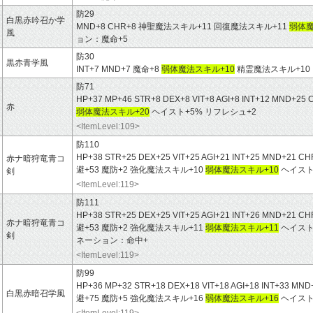
防29
白黒赤吟召か学
MND+8 CHR+8 神聖魔法スキル+11 回復魔法スキル+11
弱体魔
風
ョン：魔命+5
防30
黒赤青学風
INT+7 MND+7 魔命+8
弱体魔法スキル+10
精霊魔法スキル+10
防71
HP+37 MP+46 STR+8 DEX+8 VIT+8 AGI+8 INT+12 MND+
赤
弱体魔法スキル+20
ヘイスト+5% リフレシュ+2
<ItemLevel:109>
防110
HP+38 STR+25 DEX+25 VIT+25 AGI+21 INT+25 MND+21
赤ナ暗狩竜青コ
避+53 魔防+2 強化魔法スキル+10
弱体魔法スキル+10
ヘイスト
剣
<ItemLevel:119>
防111
HP+38 STR+25 DEX+25 VIT+25 AGI+21 INT+26 MND+21
赤ナ暗狩竜青コ
避+53 魔防+2 強化魔法スキル+11
弱体魔法スキル+11
ヘイスト
剣
ネーション：命中+
<ItemLevel:119>
防99
HP+36 MP+32 STR+18 DEX+18 VIT+18 AGI+18 INT+33 
白黒赤暗召学風
避+75 魔防+5 強化魔法スキル+16
弱体魔法スキル+16
ヘイスト