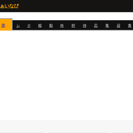
ふぁいなび
赤
シ
ナ
暗
獣
吟
狩
侍
忍
竜
召
青