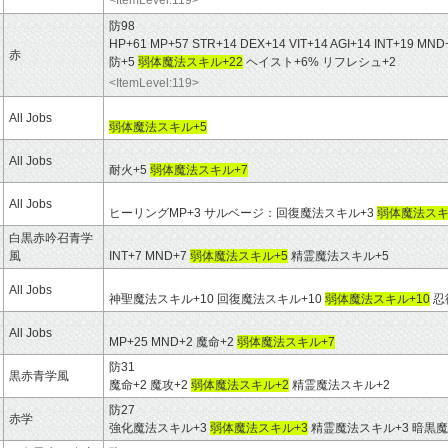
<ItemLevel:119>
防98
HP+61 MP+57 STR+14 DEX+14 VIT+14 AGI+14 INT+19 
赤
防+5
弱体魔法スキル+22
ヘイスト+6% リフレシュ+2
<ItemLevel:119>
All Jobs
弱体魔法スキル+5
All Jobs
耐火+5
弱体魔法スキル+7
All Jobs
ヒーリングMP+3 サルベージ：回復魔法スキル+3
弱体魔法スキ
白黒赤吟召青学
風
INT+7 MND+7
弱体魔法スキル+5
精霊魔法スキル+5
All Jobs
神聖魔法スキル+10 回復魔法スキル+10
弱体魔法スキル+10
忍
All Jobs
MP+25 MND+2 魔命+2
弱体魔法スキル+7
防31
黒赤青学風
魔命+2 魔攻+2
弱体魔法スキル+2
精霊魔法スキル+2
防27
赤学
強化魔法スキル+3
弱体魔法スキル+3
精霊魔法スキル+3 暗黒魔