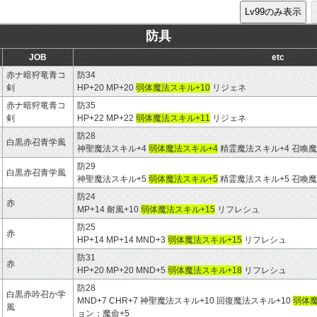
防具
JOB
etc
赤ナ暗狩竜青コ
防34
剣
HP+20 MP+20
弱体魔法スキル+10
リジェネ
赤ナ暗狩竜青コ
防35
剣
HP+22 MP+22
弱体魔法スキル+11
リジェネ
防28
白黒赤召青学風
神聖魔法スキル+4
弱体魔法スキル+4
精霊魔法スキル+4 召喚魔
防29
白黒赤召青学風
神聖魔法スキル+5
弱体魔法スキル+5
精霊魔法スキル+5 召喚魔
防24
赤
MP+14 耐風+10
弱体魔法スキル+15
リフレシュ
防25
赤
HP+14 MP+14 MND+3
弱体魔法スキル+15
リフレシュ
防31
赤
HP+20 MP+20 MND+5
弱体魔法スキル+18
リフレシュ
防28
白黒赤吟召か学
MND+7 CHR+7 神聖魔法スキル+10 回復魔法スキル+10
弱体魔
風
ョン：魔命+5