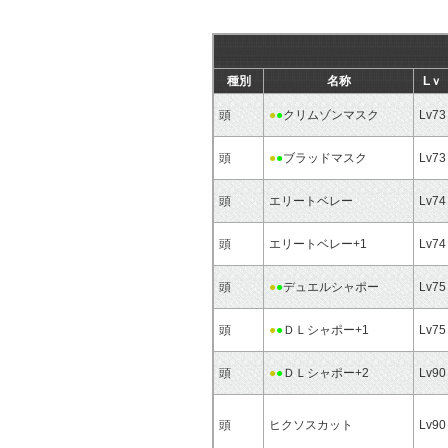
種別
名称
Lｖ
頭
●
●
クリムゾンマスク
Lv73
頭
●
●
ブラッドマスク
Lv73
頭
エリートベレー
Lv74
頭
エリートベレー+1
Lv74
頭
●
●
デュエルシャポー
Lv75
頭
●
●
ＤＬシャポー+1
Lv75
頭
●
●
ＤＬシャポー+2
Lv90
頭
ヒクソスカット
Lv90