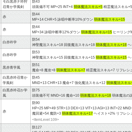
モ白黒赤ナ吟狩
防43
召青か学風剣
頭装備不可 MP+25 INT+4
弱体魔法スキル+5
精霊魔法スキル+
防44
赤
MP+14 CHR+5 詠唱中断率10%ダウン
弱体魔法スキル+15
防44
赤
MP+34 詠唱中断率12%ダウン
弱体魔法スキル+15
ヒーリングM
防54
白赤吟学
神聖魔法スキル+18 回復魔法スキル+18
弱体魔法スキル+18
ヘ
防53
白赤吟学
神聖魔法スキル+15 回復魔法スキル+15
弱体魔法スキル+15
ヘ
防51
黒赤青学風
魔命+8 魔攻+8
弱体魔法スキル+7
精霊魔法スキル+7 リフレシ
白黒赤吟召青か
防45
学風剣
MND+13 CHR+13 魔命+7 強化魔法スキル+12
弱体魔法スキル+
白黒赤吟召か学
防75
風
頭装備不可 MND+16 魔命+10
弱体魔法スキル+18
弱体魔法の詠
防90
HP+25 MP+49 STR+13 DEX+13 VIT+13 AGI+13 INT+22 
赤
魔回避+54 魔防+3
弱体魔法スキル+17
ヘイスト+2% リフレシ
<ItemLevel:109>
防127