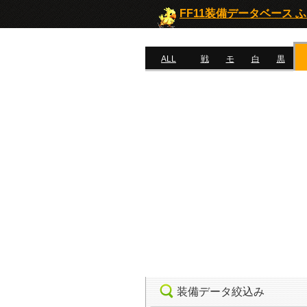
FF11装備データベース 
ALL
戦
モ
白
黒
装備データ絞込み