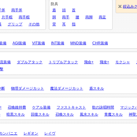
防具
絞込み
手斧
両手斧
盾
頭
首
片手棍
両手棍
胴
両手
腰
両脚
両足
器
グリップ
その他
背
耳
指
X装備
AGI装備
VIT装備
INT装備
MND装備
CHR装備
流装備
ダブルアタック
トリプルアタック
飛命+
飛攻+
モクシャ
撃
中断
物理ダメージカット
魔法ダメージカット
盾スキル
中
召喚維持費
ケアル装備
ファストキャスト
歌の詠唱時間
マジック
ル
暗黒スキル
回復スキル
召喚スキル
風水スキル
青魔スキル
神聖
カンパニエ
レギオン
レイヴ