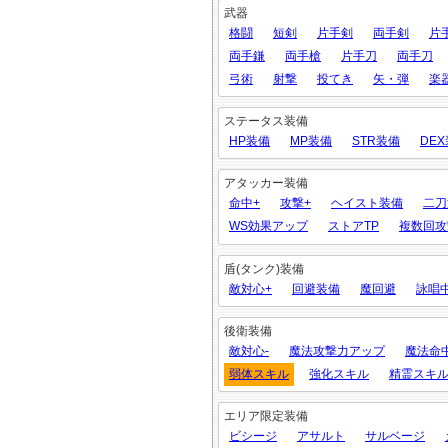
武器
格闘
短剣
片手剣
両手剣
片
両手鎌
両手槍
片手刀
両手刀
弓術
射撃
投てき
矢・弾
楽
ステータス装備
HP装備
MP装備
STR装備
DE
アタッカー装備
命中+
攻撃+
ヘイスト装備
二刀
WS効果アップ
ストアTP
複数回攻
盾(タンク)装備
敵対心+
回避装備
魔回避
詠唱
後衛装備
敵対心-
魔法攻撃力アップ
魔法命
弱体スキル
強化スキル
精霊スキ
エリア限定装備
ビシージ
アサルト
サルベージ