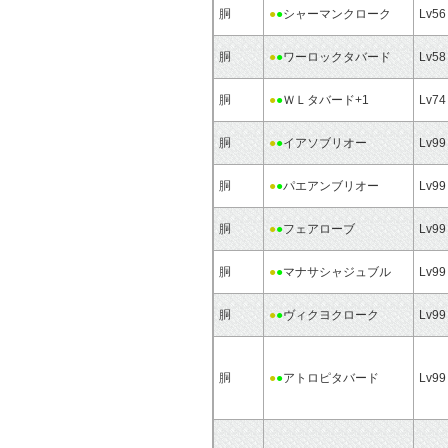
胴
●
●
シャーマンクローク
Lv56
胴
●
●
ワーロックタバード
Lv58
胴
●
●
ＷＬタバード+1
Lv74
胴
●
●
イアソブリオー
Lv99
胴
●
●
パエアンブリオー
Lv99
胴
●
●
フェアローブ
Lv99
胴
●
●
マナサシャジュブル
Lv99
胴
●
●
ヴィクヨクローク
Lv99
胴
●
●
アトロピタバード
Lv99