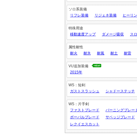
ソロ系装備
リフレ装備
リジェネ装備
ヒーリン
特殊用途
移動速度アップ
ダメージ吸収
ス
属性耐性
耐火
耐氷
耐風
耐土
耐雷
VU追加装備
2015年
WS：短剣
ガストスラッシュ
シャドーステッチ
WS：片手剣
ファストブレード
バーニングブレー
ボーパルブレード
サベッジブレード
レクイエスカット