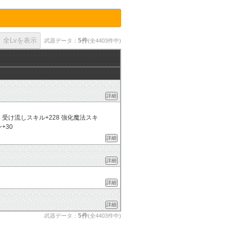
5件
武器データ：
(全4403件中)
詳細
28 受け流しスキル+228 強化魔法スキ
+30
詳細
詳細
詳細
詳細
5件
武器データ：
(全4403件中)