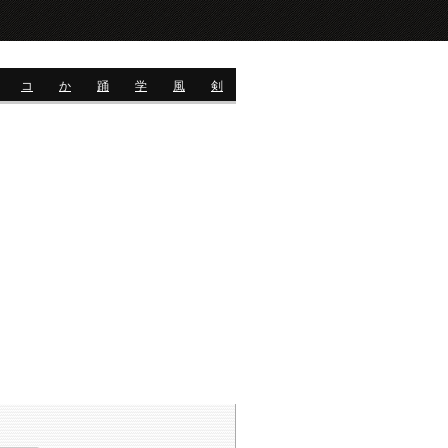
コ
か
踊
学
風
剣