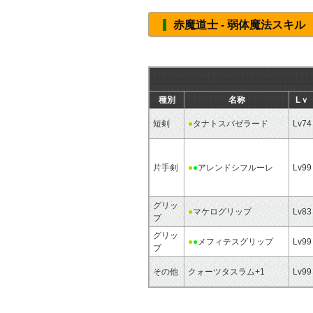
赤魔道士 - 弱体魔法スキル
種別
名称
Lｖ
短剣
●
タナトスバゼラード
Lv74
片手剣
●
●
アレンドシフルーレ
Lv99
グリッ
●
マケログリップ
Lv83
プ
グリッ
●
●
メフィテスグリップ
Lv99
プ
その他
クォーツタスラム+1
Lv99