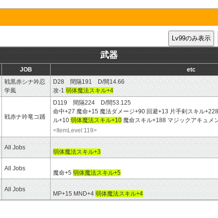
武器
JOB
etc
戦黒赤シナ吟忍
D28 間隔191 D/間14.66
学風
攻-1
弱体魔法スキル+4
D119 間隔224 D/間53.125
命中+27 魔命+15 魔法ダメージ+90 回避+13 片手剣スキル+2
戦赤ナ吟竜コ踊
ル+10
弱体魔法スキル+10
魔命スキル+188 マジックアキュメン
<ItemLevel:119>
All Jobs
弱体魔法スキル+3
All Jobs
魔命+5
弱体魔法スキル+5
All Jobs
MP+15 MND+4
弱体魔法スキル+4