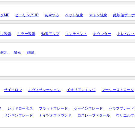
グMP
ヒーリングHP
あやつる
ペット強化
マトン強化
経験値ボーナ
ロウ装備
キラー装備
効果アップ
エンチャント
カウンター
トレハン
耐水
耐光
耐闇
サイクロン
エヴィサレーション
イオリアンエッジ
マーシーストローク
ド
レッドロータス
フラットブレード
シャインブレード
セラフブレード
サンギンブレード
ナイツオブラウンド
ロズレーファタール
ウリエルブ