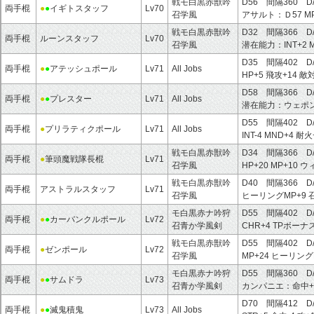
戦モ白黒赤獣吟
D56 間隔360 D
両手棍
●
●
イギトスタッフ
Lv70
召学風
アサルト：
Ｄ57
M
戦モ白黒赤獣吟
D32 間隔366 D
両手棍
ルーンスタッフ
Lv70
召学風
潜在能力：
INT+2
D35 間隔402 D
両手棍
●
●
アテッシュポール
Lv71
All Jobs
HP+5
飛攻+14
敵対
D58 間隔366 D
両手棍
●
●
プレスター
Lv71
All Jobs
潜在能力：
ウェポ
D55 間隔402 D
両手棍
●
プリラティクポール
Lv71
All Jobs
INT-4
MND+4
耐火
戦モ白黒赤獣吟
D34 間隔366 D
両手棍
●
筆頭魔戦隊長棍
Lv71
召学風
HP+20
MP+10
ウ
戦モ白黒赤獣吟
D40 間隔366 D
両手棍
アストラルスタッフ
Lv71
召学風
ヒーリングMP+9
モ白黒赤ナ吟狩
D55 間隔402 D
両手棍
●
●
カーバンクルポール
Lv72
召青か学風剣
CHR+4
TPボーナ
戦モ白黒赤獣吟
D55 間隔402 D
両手棍
●
ゼンポール
Lv72
召学風
MP+24
ヒーリング
モ白黒赤ナ吟狩
D55 間隔360 D
両手棍
●
●
サムドラ
Lv73
召青か学風剣
カンパニエ：
命中+
D70 間隔412 D
両手棍
●
●
滅鬼積鬼
Lv73
All Jobs