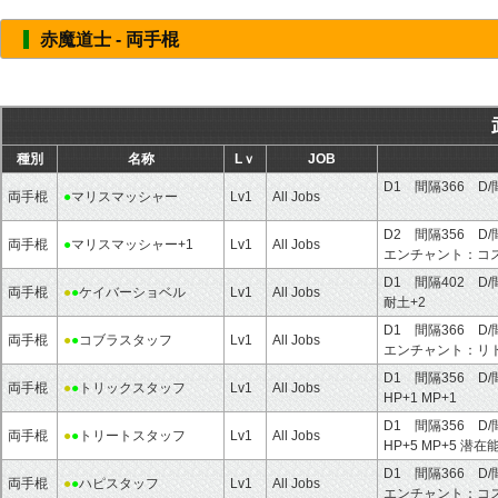
赤魔道士 - 両手棍
種別
名称
Lｖ
JOB
D1 間隔366 D/
両手棍
●
マリスマッシャー
Lv1
All Jobs
D2 間隔356 D/
両手棍
●
マリスマッシャー+1
Lv1
All Jobs
エンチャント：
コ
D1 間隔402 D/
両手棍
●
●
ケイバーショベル
Lv1
All Jobs
耐土+2
D1 間隔366 D/
両手棍
●
●
コブラスタッフ
Lv1
All Jobs
エンチャント：
リ
D1 間隔356 D/
両手棍
●
●
トリックスタッフ
Lv1
All Jobs
HP+1
MP+1
D1 間隔356 D/
両手棍
●
●
トリートスタッフ
Lv1
All Jobs
HP+5
MP+5
潜在
D1 間隔366 D/
両手棍
●
●
ハピスタッフ
Lv1
All Jobs
エンチャント：
コ