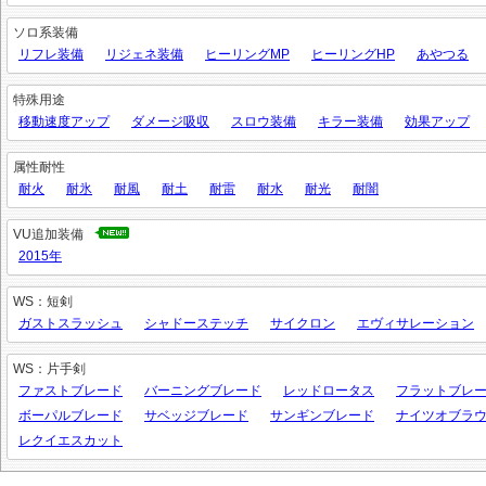
ソロ系装備
リフレ装備
リジェネ装備
ヒーリングMP
ヒーリングHP
あやつる
特殊用途
移動速度アップ
ダメージ吸収
スロウ装備
キラー装備
効果アップ
属性耐性
耐火
耐氷
耐風
耐土
耐雷
耐水
耐光
耐闇
VU追加装備
2015年
WS：短剣
ガストスラッシュ
シャドーステッチ
サイクロン
エヴィサレーション
WS：片手剣
ファストブレード
バーニングブレード
レッドロータス
フラットブレ
ボーパルブレード
サベッジブレード
サンギンブレード
ナイツオブラ
レクイエスカット