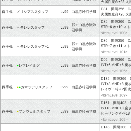
火属性魔命+25
火
D81 間隔356 D
両手棍
メリシアススタッフ
Lv99
白黒赤吟召学風
火属性魔命+28
火
D85 間隔366 D
戦モ白黒赤獣吟
STR+6
攻+10
スト
両手棍
ヘモレレスタッフ
Lv99
召学風
<ItemLevel:100>
D86 間隔356 D
戦モ白黒赤獣吟
STR+7
攻+11
スト
両手棍
ヘモレレスタッフ+1
Lv99
召学風
<ItemLevel:101>
D96 間隔366 D
INT+6
MND+6
魔攻
両手棍
●
レブレイルグ
Lv99
白黒赤吟召学風
<ItemLevel:105>
D132 間隔366 
INT+8
MND+8
魔攻
両手棍
●
●
カマラデリスタッフ
Lv99
白黒赤吟召学風
レイヴ：
時々2回
<ItemLevel:109>
D161 間隔402 
INT+8
MND+8
魔攻
両手棍
●
ブンウェルスタッフ
Lv99
白黒赤吟召学風
ヒーリングMP+18
<ItemLevel:109>
D145 間隔366 