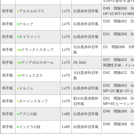
STR+5
命中-4
攻+
D49 間隔366 D
両手棍
●
アルカルロプス
Lv73
白黒赤吟召学風
HP-10
INT+10
MN
D35 間隔402 D
両手棍
●
クルック
Lv75
白黒赤吟召学風
D41 間隔366 D
両手棍
●
テイウァッツ
Lv75
白黒赤吟召学風
モ白黒赤吟召学
D1 間隔366 D/
両手棍
●
●
クラックトスタッフ
Lv75
風
D57 間隔402 D
両手棍
●
●
ディアボロスポール
Lv75
All Jobs
闇属性天候：
ドレ
モ白黒赤吟召学
D42 間隔412 D
両手棍
●
●
マジェスタス
Lv75
風
D42 間隔402 D
両手棍
●
ドルジェ
Lv75
白黒赤吟召学風
MP+20
魔攻+25
ヒ
戦モ白黒赤獣吟
D51 間隔366 D
両手棍
●
ヌーメンスタッフ
Lv79
召学風
MP+45
ヒーリング
D49 間隔366 D
両手棍
●
アグニの杖
Lv80
白黒赤吟召学風
D49 間隔366 D
両手棍
●
インドラの杖
Lv80
白黒赤吟召学風