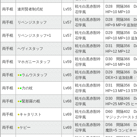
戦モ白黒赤獣吟
D28 間隔366 D
両手棍
連邦賢者制式杖
Lv55
召学風
HP+10
MP+10
戦モ白黒赤獣吟
D28 間隔366 D
両手棍
リベンジスタッフ
Lv57
召学風
HP+9
MP+9
追加
戦モ白黒赤獣吟
D29 間隔356 D
両手棍
リベンジスタッフ+1
Lv57
召学風
HP+10
MP+10
追
戦モ白黒赤獣吟
D31 間隔356 D
両手棍
ヘヴィスタッフ
Lv59
召学風
HP+12
MP+12
戦モ白黒赤獣吟
D30 間隔366 D
両手棍
マホガニースタッフ
Lv59
召学風
HP+10
MP+10
戦モ白黒赤獣吟
D29 間隔366 D
両手棍
●
●
ラムウスタッフ
Lv65
召学風
DEX+3
追加効果：
戦モ白黒赤獣吟
D31 間隔356 D
両手棍
●
●
力の杖
Lv66
召学風
HP+13
MP+13
ST
戦モ白黒赤獣吟
D30 間隔366 D
両手棍
●
●
緊那羅の棍
Lv68
召学風
HP+25
MP+25
ヒ
戦モ白黒赤獣吟
D60 間隔402 D
両手棍
●
キャタリスト
Lv69
召学風
マジックバースト
戦モ白黒赤獣吟
D56 間隔366 D
両手棍
●
ケビー
Lv69
召学風
魔防+5
コンビネー