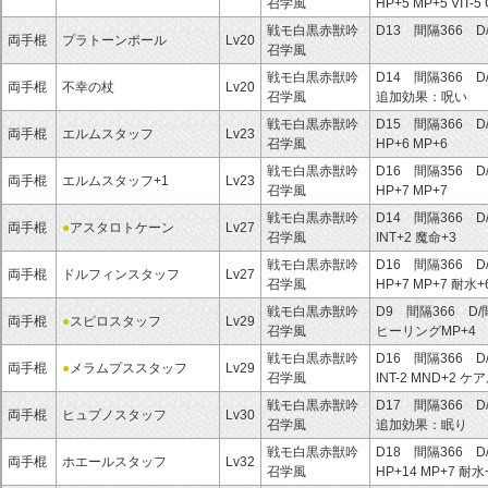
召学風
HP+5
MP+5
VIT-5
戦モ白黒赤獣吟
D13 間隔366 D
両手棍
プラトーンポール
Lv20
召学風
戦モ白黒赤獣吟
D14 間隔366 D
両手棍
不幸の杖
Lv20
召学風
追加効果：
呪い
戦モ白黒赤獣吟
D15 間隔366 D
両手棍
エルムスタッフ
Lv23
召学風
HP+6
MP+6
戦モ白黒赤獣吟
D16 間隔356 D
両手棍
エルムスタッフ+1
Lv23
召学風
HP+7
MP+7
戦モ白黒赤獣吟
D14 間隔366 D
両手棍
●
アスタロトケーン
Lv27
召学風
INT+2
魔命+3
戦モ白黒赤獣吟
D16 間隔366 D
両手棍
ドルフィンスタッフ
Lv27
召学風
HP+7
MP+7
耐水+
戦モ白黒赤獣吟
D9 間隔366 D/
両手棍
●
スピロスタッフ
Lv29
召学風
ヒーリングMP+4
戦モ白黒赤獣吟
D16 間隔366 D
両手棍
●
メラムプススタッフ
Lv29
召学風
INT-2
MND+2
ケア
戦モ白黒赤獣吟
D17 間隔366 D
両手棍
ヒュプノスタッフ
Lv30
召学風
追加効果：
眠り
戦モ白黒赤獣吟
D18 間隔366 D
両手棍
ホエールスタッフ
Lv32
召学風
HP+14
MP+7
耐水