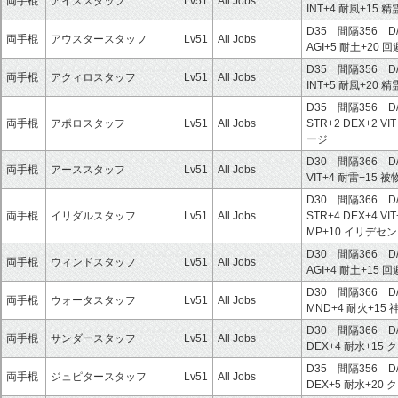
両手棍
アイススタッフ
Lv51
All Jobs
INT+4
耐風+15
精
D35 間隔356 D
両手棍
アウスタースタッフ
Lv51
All Jobs
AGI+5
耐土+20
回
D35 間隔356 D
両手棍
アクィロスタッフ
Lv51
All Jobs
INT+5
耐風+20
精
D35 間隔356 D
両手棍
アポロスタッフ
Lv51
All Jobs
STR+2
DEX+2
VI
ージ
D30 間隔366 D
両手棍
アーススタッフ
Lv51
All Jobs
VIT+4
耐雷+15
被
D30 間隔366 D
両手棍
イリダルスタッフ
Lv51
All Jobs
STR+4
DEX+4
VI
MP+10
イリデセン
D30 間隔366 D
両手棍
ウィンドスタッフ
Lv51
All Jobs
AGI+4
耐土+15
回
D30 間隔366 D
両手棍
ウォータスタッフ
Lv51
All Jobs
MND+4
耐火+15
D30 間隔366 D
両手棍
サンダースタッフ
Lv51
All Jobs
DEX+4
耐水+15
ク
D35 間隔356 D
両手棍
ジュピタースタッフ
Lv51
All Jobs
DEX+5
耐水+20
ク