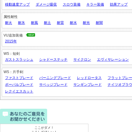
移動速度アップ
ダメージ吸収
スロウ装備
キラー装備
効果アップ
属性耐性
耐火
耐氷
耐風
耐土
耐雷
耐水
耐光
耐闇
VU追加装備
2015年
WS：短剣
ガストスラッシュ
シャドーステッチ
サイクロン
エヴィサレーション
WS：片手剣
ファストブレード
バーニングブレード
レッドロータス
フラットブレ
ボーパルブレード
サベッジブレード
サンギンブレード
ナイツオブラ
レクイエスカット
ここがダメ！
こうしてほしい！