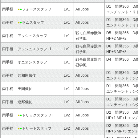
D1 間隔366 D/
両手棍
●
●
フォーススタッフ
Lv1
All Jobs
エンチャント：
リ
D1 間隔366 D/
両手棍
●
●
ラムスタッフ
Lv1
All Jobs
エンチャント：
リ
戦モ白黒赤獣吟
D5 間隔366 D/
両手棍
アッシュスタッフ
Lv1
召学風
HP+2
MP+2
戦モ白黒赤獣吟
D6 間隔356 D/
両手棍
アッシュスタッフ+1
Lv1
召学風
HP+3
MP+3
戦モ白黒赤獣吟
D4 間隔366 D/
両手棍
オニオンスタッフ
Lv1
召学風
D1 間隔366 D/
両手棍
共和国儀仗
Lv1
All Jobs
エンチャント：
シ
D1 間隔366 D/
両手棍
王国儀仗
Lv1
All Jobs
エンチャント：
シ
D1 間隔366 D/
両手棍
連邦儀仗
Lv1
All Jobs
エンチャント：
シ
D2 間隔356 D/
両手棍
●
●
トリックスタッフII
Lv2
All Jobs
HP+1
MP+1
エン
D2 間隔356 D/
両手棍
●
●
トリートスタッフII
Lv2
All Jobs
HP+5
MP+5
エン