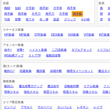
武器
防具
格闘
短剣
片手剣
両手剣
片手斧
両手斧
盾
両手鎌
両手槍
片手刀
両手刀
片手棍
両手棍
胴
弓術
射撃
投てき
矢・弾
楽器
グリップ
その他
背
ステータス装備
HP装備
MP装備
STR装備
DEX装備
AGI装備
VIT装備
INT装備
アタッカー装備
命中+
攻撃+
ヘイスト装備
二刀流装備
ダブルアタック
トリプル
WS効果アップ
ストアTP
複数回攻撃
盾(タンク)装備
敵対心+
回避装備
魔回避
詠唱中断
物理ダメージカット
魔法ダメ
後衛装備
敵対心-
魔法攻撃力アップ
魔法命中
召喚維持費
ケアル装備
ファ
弱体スキル
強化スキル
精霊スキル
暗黒スキル
回復スキル
召喚
エリア限定装備
ビシージ
アサルト
サルベージ
カンパニエ
レギオン
レイヴ