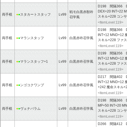
D198 間隔366 
DEX+20
INT+22
M
戦モ白黒赤獣吟
両手棍
●
●
スタカートスタッフ
Lv99
スキル+228
コンサ
召学風
<ItemLevel:119>
D198 間隔366 
INT+12
MND+12
両手棍
●
●
マランスタッフ
Lv99
白黒赤吟召学風
スキル+228
ファス
<ItemLevel:119>
D199 間隔356 
INT+12
MND+12
両手棍
●
●
マランスタッフ+1
Lv99
白黒赤吟召学風
スキル+228
ファス
<ItemLevel:119>
D217 間隔402 
INT+12
MND+12
両手棍
●
●
ンゴコクワンブ
Lv99
白黒赤吟召学風
+242
魔命スキル+2
<ItemLevel:119>
D198 間隔366 
MP+50
INT+20
MN
両手棍
●
●
ヴェナバラム
Lv99
白黒赤吟召学風
スキル+228
コンサ
<ItemLevel:119>
D266 間隔412 