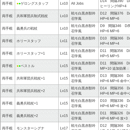
D14 間隔390 D
両手棍
●
●
ゲロングスタッフ
Lv10
All Jobs
ヒーリングHP+4
戦モ白黒赤獣吟
D12 間隔376 D
両手棍
共和軍団兵制式戦杖
Lv10
召学風
HP+6
MP+6
戦モ白黒赤獣吟
D9 間隔346 D/
両手棍
義勇兵の戦杖
Lv10
召学風
HP+6
MP+6
戦モ白黒赤獣吟
D10 間隔366 D
両手棍
ホリースタッフ
Lv11
召学風
HP+4
MP+4
戦モ白黒赤獣吟
D11 間隔356 D
両手棍
ホリースタッフ+1
Lv11
召学風
HP+5
MP+5
戦モ白黒赤獣吟
D11 間隔366 D
両手棍
●
●
ペストル
Lv15
召学風
MP+10
追加効果：
戦モ白黒赤獣吟
D13 間隔366 D
両手棍
共和軍団兵戦杖+1
Lv15
召学風
HP+6
MP+6
命中+
戦モ白黒赤獣吟
D14 間隔356 D
両手棍
共和軍団兵戦杖+2
Lv15
召学風
HP+6
MP+6
命中+
戦モ白黒赤獣吟
D10 間隔336 D
両手棍
義勇兵戦杖+1
Lv15
召学風
HP+6
MP+6
攻+2
戦モ白黒赤獣吟
D11 間隔326 D
両手棍
義勇兵戦杖+2
Lv15
召学風
HP+6
MP+6
攻+3
戦モ白黒赤獣吟
D12 間隔366 D
両手棍
モンスターシグナ
Lv17