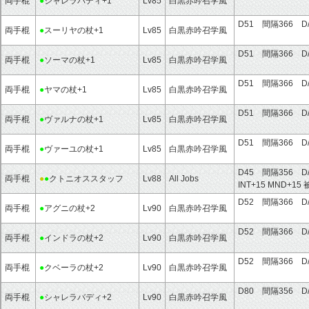
両手棍
●
シャレラバディ+1
Lv85
白黒赤吟召学風
D51 間隔366 D
両手棍
●
スーリヤの杖+1
Lv85
白黒赤吟召学風
D51 間隔366 D
両手棍
●
ソーマの杖+1
Lv85
白黒赤吟召学風
D51 間隔366 D
両手棍
●
ヤマの杖+1
Lv85
白黒赤吟召学風
D51 間隔366 D
両手棍
●
ヴァルナの杖+1
Lv85
白黒赤吟召学風
D51 間隔366 D
両手棍
●
ヴァーユの杖+1
Lv85
白黒赤吟召学風
D45 間隔356 D
両手棍
●
●
クトニオススタッフ
Lv88
All Jobs
INT+15
MND+15
D52 間隔366 D
両手棍
●
アグニの杖+2
Lv90
白黒赤吟召学風
D52 間隔366 D
両手棍
●
インドラの杖+2
Lv90
白黒赤吟召学風
D52 間隔366 D
両手棍
●
クベーラの杖+2
Lv90
白黒赤吟召学風
D80 間隔356 D
両手棍
●
シャレラバディ+2
Lv90
白黒赤吟召学風