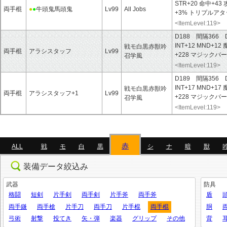
STR+20
命中+43
両手棍
●
●
牛頭鬼馬頭鬼
Lv99
All Jobs
+3%
トリプルアタ
<ItemLevel:119>
D188 間隔366 
INT+12
MND+12
戦モ白黒赤獣吟
両手棍
アラシスタッフ
Lv99
+228
マジックバー
召学風
<ItemLevel:119>
D189 間隔356 
INT+17
MND+17
戦モ白黒赤獣吟
両手棍
アラシスタッフ+1
Lv99
+228
マジックバー
召学風
<ItemLevel:119>
赤
ALL
戦
モ
白
黒
シ
ナ
暗
獣
装備データ絞込み
武器
防具
格闘
短剣
片手剣
両手剣
片手斧
両手斧
盾
両手鎌
両手槍
片手刀
両手刀
片手棍
両手棍
胴
弓術
射撃
投てき
矢・弾
楽器
グリップ
その他
背