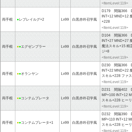
<ItemLevel:119>
D179 間隔366 
INT+12
MND+12
両手棍
●
レブレイルグ+2
Lv99
白黒赤吟召学風
+228
<ItemLevel:119>
D104 間隔366 
INT+27
MND+27
魔法スキル+15
精
両手棍
●
●
エグゼンプラー
Lv99
白黒赤吟召学風
ジ+8
<ItemLevel:119>
D230 間隔366 
INT+22
MND+22
両手棍
●
●
オランヤン
Lv99
白黒赤吟召学風
スキル+228
ファス
<ItemLevel:119>
D231 間隔402 
MP+100
INT+12
M
両手棍
●
●
コンテムプレータ
Lv99
白黒赤吟召学風
スキル+228
ヒーリ
<ItemLevel:119>
D232 間隔390 
MP+110
INT+12
M
両手棍
●
●
コンテムプレータ+1
Lv99
白黒赤吟召学風
スキル+228
ヒーリ
<ItemLevel:119>