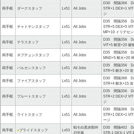
D30 間隔366 D
両手棍
ダークスタッフ
Lv51
All Jobs
STR+1
DEX+1
VI
ジ
D35 間隔356 D
両手棍
チャトヤンスタッフ
Lv51
All Jobs
STR+5
DEX+5
VI
MP+10
イリデセン
D35 間隔356 D
両手棍
テラスタッフ
Lv51
All Jobs
VIT+5
耐雷+20
被
D35 間隔356 D
両手棍
ネプチュンスタッフ
Lv51
All Jobs
MND+5
耐火+20
D35 間隔356 D
両手棍
バルカンスタッフ
Lv51
All Jobs
STR+5
耐氷+20
攻
D30 間隔366 D
両手棍
ファイアスタッフ
Lv51
All Jobs
STR+4
耐氷+15
攻
D35 間隔356 D
両手棍
プルートスタッフ
Lv51
All Jobs
STR+2
DEX+2
VI
ジ
D30 間隔366 D
両手棍
ライトスタッフ
Lv51
All Jobs
STR+1
DEX+1
VI
ージ
戦モ白黒赤獣吟
D30 間隔402 D
両手棍
●
プライドスタッフ
Lv53
召学風
STR-1
DEX-1
VIT-