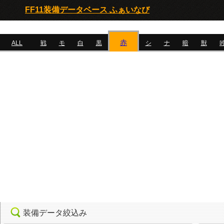
FF11装備データベース ふぁいなび
赤
ALL
戦
モ
白
黒
シ
ナ
暗
獣
装備データ絞込み