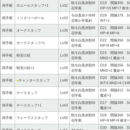
戦モ白黒赤獣吟
D19 間隔356 D
両手棍
ホエールスタッフ+1
Lv32
召学風
HP+15
MP+7
耐水
モ白黒赤ナ吟狩
D29 間隔378 D
両手棍
ミリタリーポール
Lv33
召青か学風剣
INT+1
戦モ白黒赤獣吟
D21 間隔366 D
両手棍
オークスタッフ
Lv39
召学風
HP+8
MP+8
戦モ白黒赤獣吟
D22 間隔356 D
両手棍
オークスタッフ+1
Lv39
召学風
HP+9
MP+9
戦モ白黒赤獣吟
D15 間隔366 D
両手棍
軽安の杖
Lv39
召学風
MND+1
魔命+3
戦モ白黒赤獣吟
D16 間隔356 D
両手棍
軽安の杖+1
Lv39
召学風
MND+2
魔命+4
戦モ白黒赤獣吟
D20 間隔366 D
両手棍
●
チャンタースタッフ
Lv40
召学風
INT-6
MND+6
CH
戦モ白黒赤獣吟
D16 間隔412 D
両手棍
チースタッフ
Lv43
召学風
魔攻+3
戦モ白黒赤獣吟
D17 間隔399 D
両手棍
チースタッフ+1
Lv43
召学風
魔攻+4
戦モ白黒赤獣吟
D26 間隔366 D
両手棍
ウォーラススタッフ
Lv50
召学風
HP+9
MP+9
耐氷+
D30 間隔366 D