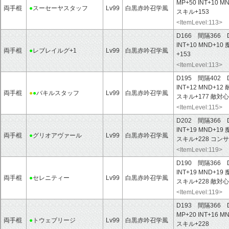
MP+50
INT+10
MN
両手棍
●
スーセーヤスタッフ
Lv99
白黒赤吟召学風
スキル+153
<ItemLevel:113>
D166 間隔366 
INT+10
MND+10
両手棍
●
レブレイルグ+1
Lv99
白黒赤吟召学風
+153
<ItemLevel:113>
D195 間隔402 
INT+12
MND+12
両手棍
●
●
バキルスタッフ
Lv99
白黒赤吟召学風
スキル+177
敵対心
<ItemLevel:115>
D202 間隔366 
INT+19
MND+19
両手棍
●
グリオアヴァール
Lv99
白黒赤吟召学風
スキル+228
コンサ
<ItemLevel:119>
D190 間隔366 
INT+19
MND+19
両手棍
●
セレニティー
Lv99
白黒赤吟召学風
スキル+228
敵対心
<ItemLevel:119>
D193 間隔366 
MP+20
INT+16
MN
両手棍
●
トウェブリージ
Lv99
白黒赤吟召学風
スキル+228