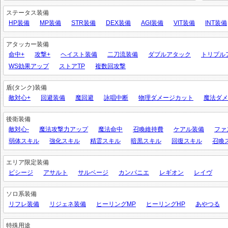
ステータス装備
HP装備
MP装備
STR装備
DEX装備
AGI装備
VIT装備
INT装備
アタッカー装備
命中+
攻撃+
ヘイスト装備
二刀流装備
ダブルアタック
トリプル
WS効果アップ
ストアTP
複数回攻撃
盾(タンク)装備
敵対心+
回避装備
魔回避
詠唱中断
物理ダメージカット
魔法ダメ
後衛装備
敵対心-
魔法攻撃力アップ
魔法命中
召喚維持費
ケアル装備
ファ
弱体スキル
強化スキル
精霊スキル
暗黒スキル
回復スキル
召喚
エリア限定装備
ビシージ
アサルト
サルベージ
カンパニエ
レギオン
レイヴ
ソロ系装備
リフレ装備
リジェネ装備
ヒーリングMP
ヒーリングHP
あやつる
特殊用途