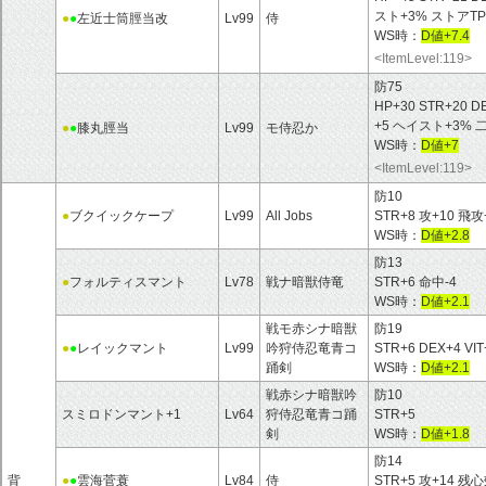
スト+3% ストアTP
●
●
左近士筒脛当改
Lv99
侍
WS時：
D値+7.4
<ItemLevel:119>
防75
HP+30 STR+20 D
+5 ヘイスト+3% 
●
●
膝丸脛当
Lv99
モ侍忍か
WS時：
D値+7
<ItemLevel:119>
防10
●
ブクイックケープ
Lv99
All Jobs
STR+8 攻+10 
WS時：
D値+2.8
防13
●
フォルティスマント
Lv78
戦ナ暗獣侍竜
STR+6 命中-4
WS時：
D値+2.1
戦モ赤シナ暗獣
防19
●
●
レイックマント
Lv99
吟狩侍忍竜青コ
STR+6 DEX+4 VI
踊剣
WS時：
D値+2.1
戦赤シナ暗獣吟
防10
スミロドンマント+1
Lv64
狩侍忍竜青コ踊
STR+5
剣
WS時：
D値+1.8
防14
背
●
●
雲海菅蓑
Lv84
侍
STR+5 攻+14 