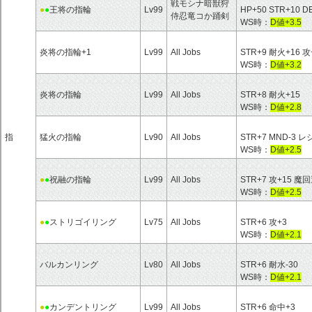
戦モシナ暗獣狩
●
●
王将の指輪
Lv99
HP+50 STR+10 
侍忍竜コか踊剣
WS時：
D値+3.5
炎将の指輪+1
Lv99
All Jobs
STR+9 耐火+16 攻
WS時：
D値+3.2
炎将の指輪
Lv99
All Jobs
STR+8 耐火+15
WS時：
D値+2.8
指
猛火の指輪
Lv90
All Jobs
STR+7 MND-
WS時：
D値+2.5
●
●
祝融の指輪
Lv99
All Jobs
STR+7 攻+15 魔
WS時：
D値+2.5
●
●
ストリゴイリング
Lv75
All Jobs
STR+6 攻+3
WS時：
D値+2.1
バルカンリング
Lv80
All Jobs
STR+6 耐水-30
WS時：
D値+2.1
●
●
カンデントリング
Lv99
All Jobs
STR+6 命中+3