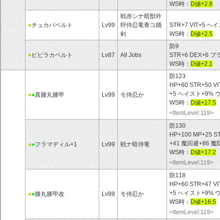
WS時：
D値+2.8
戦赤シナ暗獣吟
●
チュカバベルト
Lv99
狩侍忍竜青コ踊
STR+7 VIT+5
剣
WS時：
D値+2.5
防9
●
ピピラカベルト
Lv87
All Jobs
STR+6 DEX+
WS時：
D値+2.1
防123
HP+60 STR+50 V
+5 ヘイスト+9
●
●
真膝丸膝甲
Lv99
モ侍忍か
WS時：
D値+17.5
<ItemLevel:119>
防130
HP+100 MP+25 S
+41 魔回避+86 
●
●
フラマディル+1
Lv99
戦ナ暗侍竜
WS時：
D値+17.2
<ItemLevel:119>
防118
HP+60 STR+47 V
+5 ヘイスト+9%
●
●
膝丸膝甲改
Lv99
モ侍忍か
WS時：
D値+16.5
<ItemLevel:119>