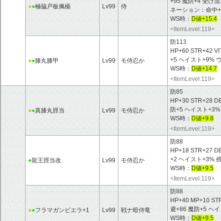
+95 魔防+4 受
●
●
極脇戸板佩楯
Lv99
侍
ネーション：命中+ 
WS時：
D値+15.4
<ItemLevel:119>
防113
HP+60 STR+42 V
+5 ヘイスト+9%
●
●
膝丸膝甲
Lv99
モ侍忍か
WS時：
D値+14.7
<ItemLevel:119>
防85
HP+30 STR+28 D
防+5 ヘイスト+3
●
●
真膝丸脛当
Lv99
モ侍忍か
WS時：
D値+9.8
<ItemLevel:119>
防88
HP+18 STR+27 D
+2 ヘイスト+3%
●
龍王脛当改
Lv99
モ侍忍か
WS時：
D値+9.5
<ItemLevel:119>
防88
HP+40 MP+10 ST
避+86 魔防+5 ヘ
●
●
フラマガンビエラ+1
Lv99
戦ナ暗侍竜
WS時：
D値+9.5