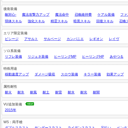
後衛装備
敵対心-
魔法攻撃力アップ
魔法命中
召喚維持費
ケアル装備
ファ
弱体スキル
強化スキル
精霊スキル
暗黒スキル
回復スキル
召喚
エリア限定装備
ビシージ
アサルト
サルベージ
カンパニエ
レギオン
レイヴ
ソロ系装備
リフレ装備
リジェネ装備
ヒーリングMP
ヒーリングHP
あやつる
特殊用途
移動速度アップ
ダメージ吸収
スロウ装備
キラー装備
効果アップ
属性耐性
耐火
耐氷
耐風
耐土
耐雷
耐水
耐光
耐闇
VU追加装備
2015年
WS：両手槍
ダブルスラスト
サンダースラスト
ライデンスラスト
足払い
ペンタ