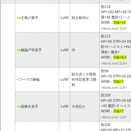
防116
HP+182 MP+29 S
避+48 魔防+2 
●
●
王将の軍手
Lv99
戦モ暗侍か
WS時：
D値+14
<ItemLevel:119>
防123
HP+50 STR+24 D
防+2 ヘイスト+4
●
●
極脇戸筒篭手
Lv99
侍
飛命+ 魔命+
WS時：
D値+8.4
<ItemLevel:119>
防59
戦モ赤シナ暗獣
HP+70 STR+20 DE
●
ブーアの腕輪
Lv99
吟侍忍竜青コ踊
WS時：
D値+7
剣
<ItemLevel:109>
防106
HP+40 STR+20 D
+43 魔防+2 ヘ
●
●
真膝丸篭手
Lv99
モ侍忍か
WS時：
D値+7
<ItemLevel:119>
防106
HP+60 MP+15 ST