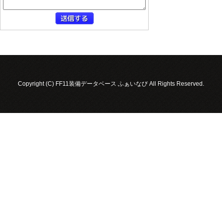
Copyright (C) FF11装備データベース ふぁいなび All Rights Reserved.