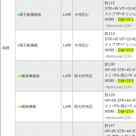
防115
STR+46 VIT+15
ストアTP+8 リ
●
羅王板佩楯改
Lv99
モ侍忍か
WS時：
D値+16.1
<ItemLevel:119>
防114
STR+45 VIT+15
ストアTP+7 リジェ
●
羅王板佩楯
Lv99
モ侍忍か
両脚
WS時：
D値+15.8
<ItemLevel:119>
防130
HP+50 STR+45 V
スト+5% 残心+6
●
●
楯無佩楯改
Lv99
戦モ狩侍忍
WS時：
D値+15.8
<ItemLevel:119>
防129
HP+50 STR+44 V
スト+5% 残心+5
●
●
楯無佩楯
Lv99
戦モ狩侍忍
WS時：
D値+15.4
<ItemLevel:119>
防147
HP+85 STR+44 V