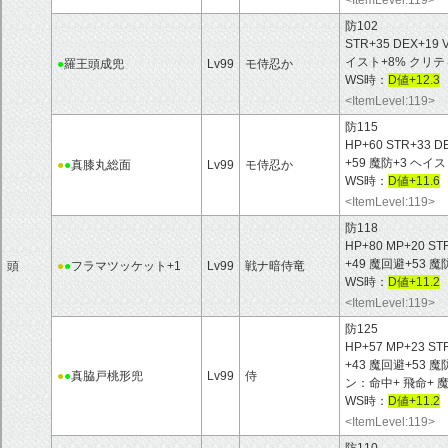
防102
STR+35 DEX+19 
イスト+8% クリテ
●
羅王頭成兜
Lv99
モ侍忍か
WS時：
D値+12.3
<ItemLevel:119>
防115
HP+60 STR+33 D
+59 魔防+3 ヘ
●
●
真膝丸総面
Lv99
モ侍忍か
WS時：
D値+11.6
<ItemLevel:119>
防118
HP+80 MP+20 ST
+49 魔回避+53 
頭
●
●
フラマツッケット+1
Lv99
戦ナ暗侍竜
WS時：
D値+11.2
<ItemLevel:119>
防125
HP+57 MP+23 ST
+43 魔回避+53
●
●
真脇戸桃形兜
Lv99
侍
ン：命中+ 飛命+ 
WS時：
D値+11.2
<ItemLevel:119>
防110