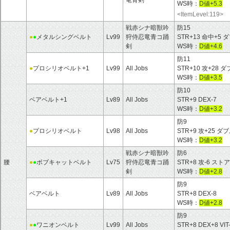
WS時：
D値+5.3
<ItemLevel:119>
戦赤シナ暗獣吟
防15
●
●
メタルシングベルト
Lv99
狩侍忍竜青コ踊
STR+13 命中+5
剣
WS時：
D値+4.6
防11
●
プロシリオベルト+1
Lv99
All Jobs
STR+10 攻+28
WS時：
D値+3.5
防10
ベアベルト+1
Lv89
All Jobs
STR+9 DEX-7
WS時：
D値+3.2
防9
●
プロシリオベルト
Lv98
All Jobs
STR+9 攻+25 
WS時：
D値+3.2
戦赤シナ暗獣吟
防6
腰
●
●
ボブキャットベルト
Lv75
狩侍忍竜青コ踊
STR+8 攻-6 ストア
剣
WS時：
D値+2.8
防9
ベアベルト
Lv89
All Jobs
STR+8 DEX-8
WS時：
D値+2.8
防9
●
●
ワニオンベルト
Lv99
All Jobs
STR+8 DEX+8 VIT-