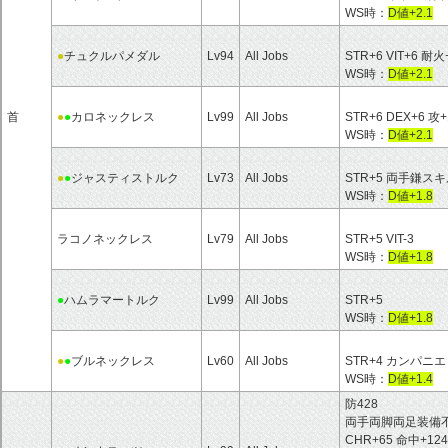
WS時：
D値+2.1
●
チュクルパメダル
Lv94
All Jobs
STR+6 VIT+6 耐火
WS時：
D値+2.1
首
●
●
カロネックレス
Lv99
All Jobs
STR+6 DEX+6 攻+
WS時：
D値+2.1
●
●
ジャスティストルク
Lv73
All Jobs
STR+5 両手鎌ス
WS時：
D値+1.8
ラコノネックレス
Lv79
All Jobs
STR+5 VIT-3
WS時：
D値+1.8
●
ハムラマートルク
Lv99
All Jobs
STR+5
WS時：
D値+1.8
●
●
ブルネックレス
Lv60
All Jobs
STR+4 カンパニエ
WS時：
D値+1.4
防428
両手両脚両足装備不可 HP
CHR+65 命中+12