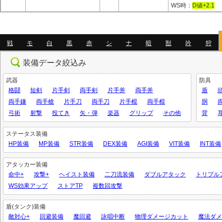
WS時：
D値+2.1
戦
モ
白
黒
赤
シ
ナ
暗
獣
吟
狩
装備データ絞込み
武器
防具
格闘
短剣
片手剣
両手剣
片手斧
両手斧
盾
両手鎌
両手槍
片手刀
両手刀
片手棍
両手棍
胴
弓術
射撃
投てき
矢・弾
楽器
グリップ
その他
背
ステータス装備
HP装備
MP装備
STR装備
DEX装備
AGI装備
VIT装備
INT装備
アタッカー装備
命中+
攻撃+
ヘイスト装備
二刀流装備
ダブルアタック
トリプル
WS効果アップ
ストアTP
複数回攻撃
盾(タンク)装備
敵対心+
回避装備
魔回避
詠唱中断
物理ダメージカット
魔法ダメ