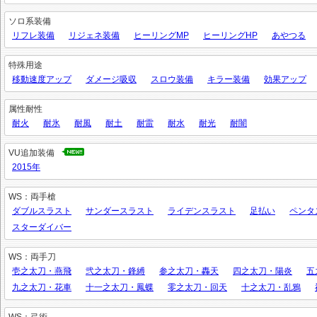
ソロ系装備
リフレ装備
リジェネ装備
ヒーリングMP
ヒーリングHP
あやつる
特殊用途
移動速度アップ
ダメージ吸収
スロウ装備
キラー装備
効果アップ
属性耐性
耐火
耐氷
耐風
耐土
耐雷
耐水
耐光
耐闇
VU追加装備
2015年
WS：両手槍
ダブルスラスト
サンダースラスト
ライデンスラスト
足払い
ペンタ
スターダイバー
WS：両手刀
壱之太刀・燕飛
弐之太刀・鋒縛
参之太刀・轟天
四之太刀・陽炎
五
九之太刀・花車
十一之太刀・鳳蝶
零之太刀・回天
十之太刀・乱鴉