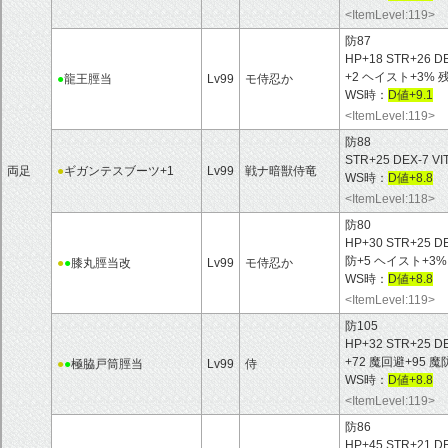
<ItemLevel:119>
防87
HP+18 STR+26 D
+2 ヘイスト+3% 
●
龍王脛当
Lv99
モ侍忍か
WS時：
D値+9.1
<ItemLevel:119>
防88
STR+25 DEX-7 VIT
両足
●
ギガンテスブーツ+1
Lv99
戦ナ暗獣侍竜
WS時：
D値+8.8
<ItemLevel:118>
防80
HP+30 STR+25 D
防+5 ヘイスト+3%
●
●
膝丸脛当改
Lv99
モ侍忍か
WS時：
D値+8.8
<ItemLevel:119>
防105
HP+32 STR+25 D
+72 魔回避+95 
●
●
極脇戸筒脛当
Lv99
侍
WS時：
D値+8.8
<ItemLevel:119>
防86
HP+45 STR+21 D