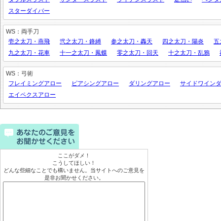
スターダイバー
WS：両手刀
壱之太刀・燕飛
弐之太刀・鋒縛
参之太刀・轟天
四之太刀・陽炎
五
九之太刀・花車
十一之太刀・鳳蝶
零之太刀・回天
十之太刀・乱鴉
WS：弓術
フレイミングアロー
ピアシングアロー
ダリングアロー
サイドワイン
エイペクスアロー
ここがダメ！
こうしてほしい！
どんな些細なことでも構いません。当サイトへのご意見を
是非お聞かせください。