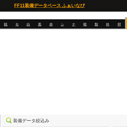
FF11装備データベース ふぁいなび
戦
モ
白
黒
赤
シ
ナ
暗
獣
吟
狩
装備データ絞込み