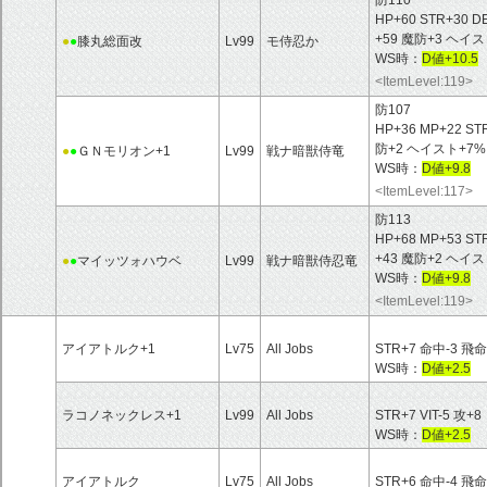
HP+60 STR+30 D
+59 魔防+3 ヘイ
●
●
膝丸総面改
Lv99
モ侍忍か
WS時：
D値+10.5
<ItemLevel:119>
防107
HP+36 MP+22 ST
防+2 ヘイスト+7%
●
●
ＧＮモリオン+1
Lv99
戦ナ暗獣侍竜
WS時：
D値+9.8
<ItemLevel:117>
防113
HP+68 MP+53 ST
+43 魔防+2 ヘイス
●
●
マイッツォハウベ
Lv99
戦ナ暗獣侍忍竜
WS時：
D値+9.8
<ItemLevel:119>
アイアトルク+1
Lv75
All Jobs
STR+7 命中-3 飛命
WS時：
D値+2.5
ラコノネックレス+1
Lv99
All Jobs
STR+7 VIT-5 攻+8
WS時：
D値+2.5
アイアトルク
Lv75
All Jobs
STR+6 命中-4 飛命