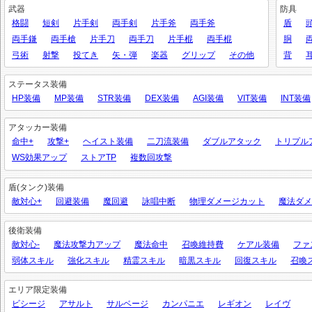
武器
防具
格闘
短剣
片手剣
両手剣
片手斧
両手斧
盾
両手鎌
両手槍
片手刀
両手刀
片手棍
両手棍
胴
弓術
射撃
投てき
矢・弾
楽器
グリップ
その他
背
ステータス装備
HP装備
MP装備
STR装備
DEX装備
AGI装備
VIT装備
INT装備
アタッカー装備
命中+
攻撃+
ヘイスト装備
二刀流装備
ダブルアタック
トリプル
WS効果アップ
ストアTP
複数回攻撃
盾(タンク)装備
敵対心+
回避装備
魔回避
詠唱中断
物理ダメージカット
魔法ダメ
後衛装備
敵対心-
魔法攻撃力アップ
魔法命中
召喚維持費
ケアル装備
ファ
弱体スキル
強化スキル
精霊スキル
暗黒スキル
回復スキル
召喚
エリア限定装備
ビシージ
アサルト
サルベージ
カンパニエ
レギオン
レイヴ