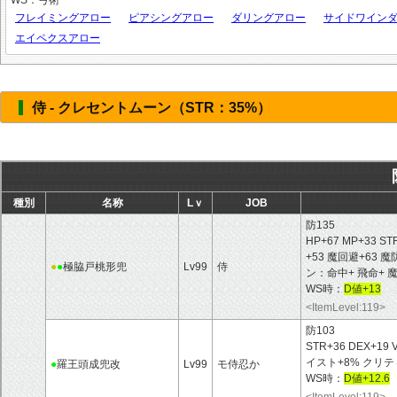
WS：弓術
フレイミングアロー
ピアシングアロー
ダリングアロー
サイドワイン
エイペクスアロー
侍 - クレセントムーン（STR：35%）
種別
名称
Lｖ
JOB
防135
HP+67 MP+33 ST
+53 魔回避+63
●
●
極脇戸桃形兜
Lv99
侍
ン：命中+ 飛命+ 
WS時：
D値+13
<ItemLevel:119>
防103
STR+36 DEX+19 
イスト+8% クリ
●
羅王頭成兜改
Lv99
モ侍忍か
WS時：
D値+12.6
<ItemLevel:119>