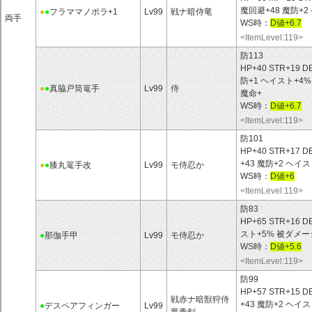
魔回避+48 魔防+
●
●
フラママノポラ+1
Lv99
戦ナ暗侍竜
両手
WS時：
D値+6.7
<ItemLevel:119>
防113
HP+40 STR+19 D
防+1 ヘイスト+4
●
●
真脇戸筒篭手
Lv99
侍
魔命+
WS時：
D値+6.7
<ItemLevel:119>
防101
HP+40 STR+17 D
+43 魔防+2 ヘイ
●
●
膝丸篭手改
Lv99
モ侍忍か
WS時：
D値+6
<ItemLevel:119>
防83
HP+65 STR+16 D
スト+5% 被ダメージ
●
那伽手甲
Lv99
モ侍忍か
WS時：
D値+5.6
<ItemLevel:119>
防99
HP+57 STR+15 D
戦赤ナ暗獣狩侍
+43 魔防+2 ヘイス
●
デスペアフィンガー
Lv99
竜青剣