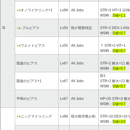
●
●
オノワイヤリング+1
Lv99
All Jobs
STR+3 VIT+3
WS時：
D値+1.1
耳
●
レブルピアス
Lv50
戦ナ暗獣侍忍
STR+2 DEX-1 AGI
WS時：
D値+0.7
●
●
ワエトトピアス
Lv55
All Jobs
Ｔ STR+2 VIT+1
WS時：
D値+0.7
凱旋のピアス
Lv67
All Jobs
STR+2 耐火+11 耐
WS時：
D値+0.7
防1
凱旋のピアス+1
Lv67
All Jobs
STR+2 耐火+12 耐
WS時：
D値+0.7
平和のピアス
Lv67
All Jobs
HP+25 STR+2 耐
WS時：
D値+0.7
●
●
ニックマドゥリング
Lv99
戦モ暗侍竜か剣
STR+10 DEX+1
WS時：
D値+3.5