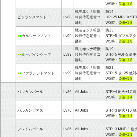
WS時：
D値+1.8
戦モ赤シナ暗獣
防14
ビジランスマント+1
Lv88
吟狩侍忍竜青コ
HP+25 MP-10 ST
踊剣
WS時：
D値+1.8
戦モ赤シナ暗獣
防13
●
●
カルシーンマント
Lv99
吟狩侍忍竜青コ
STR+5 ダブルア
踊剣
WS時：
D値+1.8
戦モ赤シナ暗獣
防19
●
●
ルーパインケープ
Lv99
吟狩侍忍竜青コ
STR+5 AGI+5 命
踊剣
WS時：
D値+1.8
戦モ赤シナ暗獣
防21
●
●
ファランジトマント
Lv99
吟狩侍忍竜青コ
STR+5 攻+25 敵
踊剣
WS時：
D値+1.8
バルカンパール
Lv86
All Jobs
STR+4 耐火+17 耐
WS時：
D値+1.4
バルカンピアス
Lv76
All Jobs
STR+3 耐火+16 耐
WS時：
D値+1.1
フレイムパール
Lv86
All Jobs
STR+3 MND-1 耐
WS時：
D値+1.1