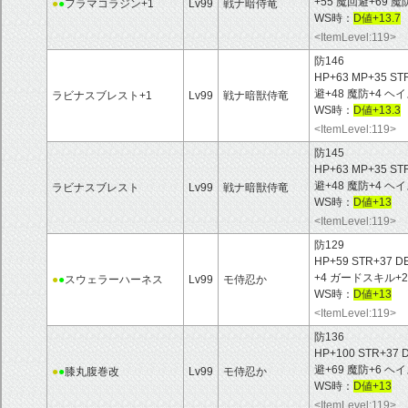
+55 魔回避+69 
●
●
フラマコラジン+1
Lv99
戦ナ暗侍竜
WS時：
D値+13.7
<ItemLevel:119>
防146
HP+63 MP+35 ST
避+48 魔防+4 ヘ
ラビナスブレスト+1
Lv99
戦ナ暗獣侍竜
WS時：
D値+13.3
<ItemLevel:119>
防145
HP+63 MP+35 ST
避+48 魔防+4 ヘ
ラビナスブレスト
Lv99
戦ナ暗獣侍竜
WS時：
D値+13
<ItemLevel:119>
防129
HP+59 STR+37 D
+4 ガードスキル+
●
●
スウェラーハーネス
Lv99
モ侍忍か
WS時：
D値+13
<ItemLevel:119>
防136
HP+100 STR+37 
避+69 魔防+6 ヘ
●
●
膝丸腹巻改
Lv99
モ侍忍か
WS時：
D値+13
<ItemLevel:119>