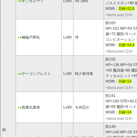
●
●
オンカスーツ
Lv99
All Jobs
ジストスタン+90 
WS時：
D値+32.6
<ItemLevel:119>
防165
HP+101 MP+54 S
避+73 魔防+5 
●
●
極脇戸胴丸
Lv99
侍
コンビネーション：
WS時：
D値+14.4
<ItemLevel:119>
防155
HP+136 MP+59 S
+60 魔回避+86 
●
●
デーゴンブレスト
Lv99
戦ナ暗侍竜
ティカルヒット+4
WS時：
D値+14
<ItemLevel:119>
防141
HP+100 STR+40 
避+69 魔防+6 
●
●
真膝丸腹巻
Lv99
モ侍忍か
WS時：
D値+14
<ItemLevel:119>
防148
胴
HP+140 MP+35 S