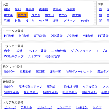
武器
防具
格闘
短剣
片手剣
両手剣
片手斧
両手斧
盾
両手鎌
両手槍
片手刀
両手刀
片手棍
両手棍
胴
弓術
射撃
投てき
矢・弾
楽器
グリップ
その他
背
ステータス装備
HP装備
MP装備
STR装備
DEX装備
AGI装備
VIT装備
INT装備
アタッカー装備
命中+
攻撃+
ヘイスト装備
二刀流装備
ダブルアタック
トリプル
WS効果アップ
ストアTP
複数回攻撃
盾(タンク)装備
敵対心+
回避装備
魔回避
詠唱中断
物理ダメージカット
魔法ダメ
後衛装備
敵対心-
魔法攻撃力アップ
魔法命中
召喚維持費
ケアル装備
ファ
弱体スキル
強化スキル
精霊スキル
暗黒スキル
回復スキル
召喚
エリア限定装備
ビシージ
アサルト
サルベージ
カンパニエ
レギオン
レイヴ