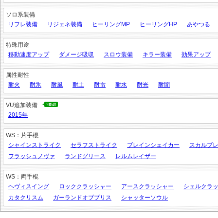
ソロ系装備
リフレ装備
リジェネ装備
ヒーリングMP
ヒーリングHP
あやつる
特殊用途
移動速度アップ
ダメージ吸収
スロウ装備
キラー装備
効果アップ
属性耐性
耐火
耐氷
耐風
耐土
耐雷
耐水
耐光
耐闇
VU追加装備
2015年
WS：片手棍
シャインストライク
セラフストライク
ブレインシェイカー
スカルブ
フラッシュノヴァ
ランドグリース
レルムレイザー
WS：両手棍
ヘヴィスイング
ロッククラッシャー
アースクラッシャー
シェルクラ
カタクリスム
ガーランドオブブリス
シャッターソウル