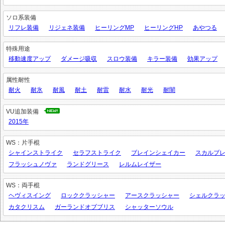
ソロ系装備
リフレ装備
リジェネ装備
ヒーリングMP
ヒーリングHP
あやつる
特殊用途
移動速度アップ
ダメージ吸収
スロウ装備
キラー装備
効果アップ
属性耐性
耐火
耐氷
耐風
耐土
耐雷
耐水
耐光
耐闇
VU追加装備
2015年
WS：片手棍
シャインストライク
セラフストライク
ブレインシェイカー
スカルブ
フラッシュノヴァ
ランドグリース
レルムレイザー
WS：両手棍
ヘヴィスイング
ロッククラッシャー
アースクラッシャー
シェルクラ
カタクリスム
ガーランドオブブリス
シャッターソウル