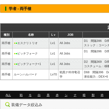
学者 - 両手槍
種別
名称
Lｖ
JOB
D1 間隔396 D/
両手槍
●
●
エスクリトリオ
Lv1
All Jobs
ストック：
コーン
D1 間隔396 D/
両手槍
●
●
ピッチフォーク
Lv1
All Jobs
D2 間隔369 D/
両手槍
●
●
ピッチフォーク+1
Lv1
All Jobs
コスチューム：
移
戦黒ナ吟侍竜召
D68 間隔396 D
両手槍
ルーンハルバード
Lv70
学
潜在能力：
DEX+6
ALL
戦
モ
白
黒
赤
シ
ナ
暗
獣
吟
装備データ絞込み