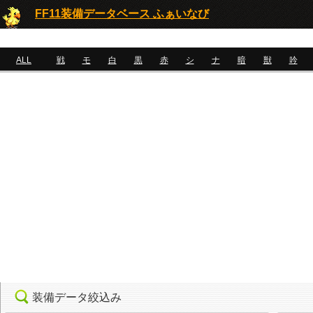
FF11装備データベース ふぁいなび
ALL
戦
モ
白
黒
赤
シ
ナ
暗
獣
吟
装備データ絞込み