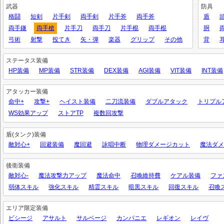
武器
防具
格闘
短剣
片手剣
両手剣
片手斧
両手斧
盾
両手鎌
両手槍
片手刀
両手刀
片手棍
両手棍
胴
弓術
射撃
投てき
矢・弾
楽器
グリップ
その他
背
ステータス装備
HP装備
MP装備
STR装備
DEX装備
AGI装備
VIT装備
INT装備
アタッカー装備
命中+
攻撃+
ヘイスト装備
二刀流装備
ダブルアタック
トリプル
WS効果アップ
ストアTP
複数回攻撃
盾(タンク)装備
敵対心+
回避装備
魔回避
詠唱中断
物理ダメージカット
魔法ダメ
後衛装備
敵対心-
魔法攻撃力アップ
魔法命中
召喚維持費
ケアル装備
ファ
弱体スキル
強化スキル
精霊スキル
暗黒スキル
回復スキル
召喚
エリア限定装備
ビシージ
アサルト
サルベージ
カンパニエ
レギオン
レイヴ