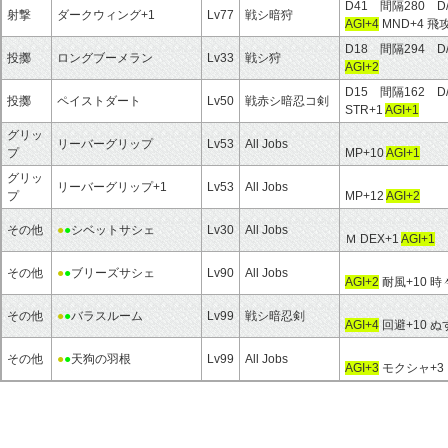
D41 間隔280 D
射撃
ダークウィング+1
Lv77
戦シ暗狩
AGI+4
MND+4 飛攻
D18 間隔294 D
投擲
ロングブーメラン
Lv33
戦シ狩
AGI+2
D15 間隔162 D
投擲
ペイストダート
Lv50
戦赤シ暗忍コ剣
STR+1
AGI+1
グリッ
リーバーグリップ
Lv53
All Jobs
プ
MP+10
AGI+1
グリッ
リーバーグリップ+1
Lv53
All Jobs
プ
MP+12
AGI+2
その他
●
●
シベットサシェ
Lv30
All Jobs
Ｍ DEX+1
AGI+1
その他
●
●
ブリーズサシェ
Lv90
All Jobs
AGI+2
耐風+10 
その他
●
●
バラスルーム
Lv99
戦シ暗忍剣
AGI+4
回避+10 ぬ
その他
●
●
天狗の羽根
Lv99
All Jobs
AGI+3
モクシャ+3 