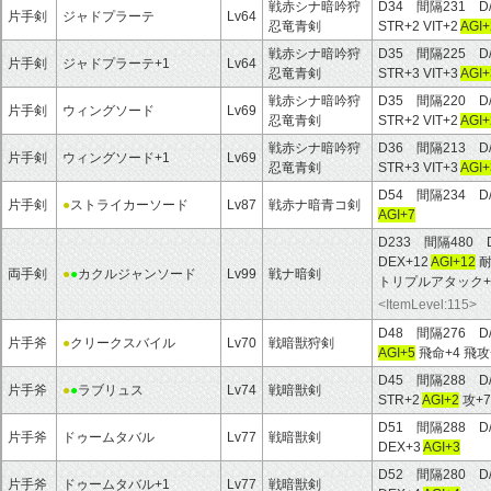
戦赤シナ暗吟狩
D34 間隔231 D
片手剣
ジャドプラーテ
Lv64
忍竜青剣
STR+2 VIT+2
AGI+
戦赤シナ暗吟狩
D35 間隔225 D
片手剣
ジャドプラーテ+1
Lv64
忍竜青剣
STR+3 VIT+3
AGI+
戦赤シナ暗吟狩
D35 間隔220 D
片手剣
ウィングソード
Lv69
忍竜青剣
STR+2 VIT+2
AGI+
戦赤シナ暗吟狩
D36 間隔213 D
片手剣
ウィングソード+1
Lv69
忍竜青剣
STR+3 VIT+3
AGI+
D54 間隔234 D
片手剣
●
ストライカーソード
Lv87
戦赤ナ暗青コ剣
AGI+7
D233 間隔480 
DEX+12
AGI+12
耐
両手剣
●
●
カクルジャンソード
Lv99
戦ナ暗剣
トリプルアタック+
<ItemLevel:115>
D48 間隔276 D
片手斧
●
クリークスバイル
Lv70
戦暗獣狩剣
AGI+5
飛命+4 飛攻
D45 間隔288 D
片手斧
●
●
ラブリュス
Lv74
戦暗獣剣
STR+2
AGI+2
攻+7
D51 間隔288 D
片手斧
ドゥームタバル
Lv77
戦暗獣剣
DEX+3
AGI+3
D52 間隔280 D
片手斧
ドゥームタバル+1
Lv77
戦暗獣剣