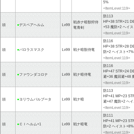
5%
<ItemLevel:119>
防113
HP+38 STR+21 D
戦赤ナ暗獣狩侍
頭
●
デスペアヘルム
Lv99
+53 魔防+2 ヘイス
竜青剣
<ItemLevel:119>
防116
HP+38 STR+28 D
頭
●
バロラスマスク
Lv99
戦ナ暗獣侍竜
防+2 ヘイスト+7
<ItemLevel:119>
防116
HP+47 STR+24 D
頭
●
ファウンダコロナ
Lv99
戦ナ暗侍竜
避+36 魔回避+48
<ItemLevel:119>
防113
HP+41 MP+23 ST
頭
●
ヨリウムバルブータ
Lv99
戦ナ暗
避+47 魔防+2 ヘ
<ItemLevel:119>
防111
HP+41 MP+23 ST
頭
●
ＣＩヘルム+1
Lv99
戦ナ暗竜
防+2 ヘイスト+8
<ItemLevel:119>