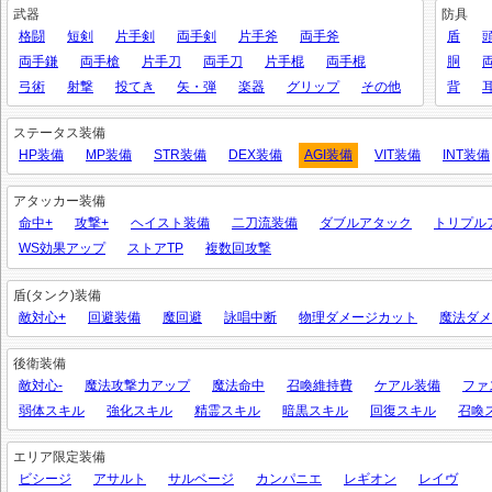
武器
防具
格闘
短剣
片手剣
両手剣
片手斧
両手斧
盾
両手鎌
両手槍
片手刀
両手刀
片手棍
両手棍
胴
弓術
射撃
投てき
矢・弾
楽器
グリップ
その他
背
ステータス装備
HP装備
MP装備
STR装備
DEX装備
AGI装備
VIT装備
INT装備
アタッカー装備
命中+
攻撃+
ヘイスト装備
二刀流装備
ダブルアタック
トリプル
WS効果アップ
ストアTP
複数回攻撃
盾(タンク)装備
敵対心+
回避装備
魔回避
詠唱中断
物理ダメージカット
魔法ダメ
後衛装備
敵対心-
魔法攻撃力アップ
魔法命中
召喚維持費
ケアル装備
ファ
弱体スキル
強化スキル
精霊スキル
暗黒スキル
回復スキル
召喚
エリア限定装備
ビシージ
アサルト
サルベージ
カンパニエ
レギオン
レイヴ