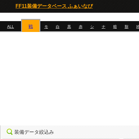
FF11装備データベース ふぁいなび
戦
ALL
モ
白
黒
赤
シ
ナ
暗
獣
装備データ絞込み