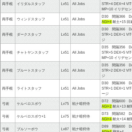
両手棍
イリダルスタッフ
Lv51
All Jobs
STR+4 DEX+4 VI
MP+10 イリデセ
D30 間隔366 D
両手棍
ウィンドスタッフ
Lv51
All Jobs
AGI+4
耐土+15 
D30 間隔366 D
両手棍
ダークスタッフ
Lv51
All Jobs
STR+1 DEX+1 VI
ジ
D35 間隔356 D
両手棍
チャトヤンスタッフ
Lv51
All Jobs
STR+5 DEX+5 VI
MP+10 イリデセ
D35 間隔356 D
両手棍
プルートスタッフ
Lv51
All Jobs
STR+2 DEX+2 VI
ジ
D30 間隔366 D
両手棍
ライトスタッフ
Lv51
All Jobs
STR+1 DEX+1 VI
ージ
D72 間隔600 
弓術
ケルベロスボウ
Lv75
戦ナ暗狩侍
AGI+2
耐火+13 耐
D73 間隔582 D
弓術
ケルベロスボウ+1
Lv75
戦ナ暗狩侍
AGI+4
耐火+14 耐闇
D89 間隔600 D
弓術
ブルソーボウ
Lv87
戦ナ暗狩侍
AGI+4
飛攻+4