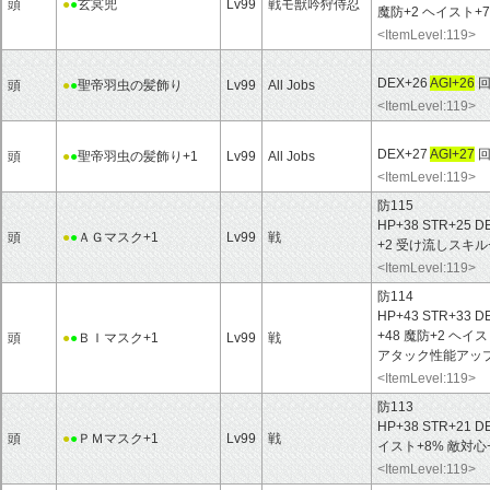
頭
●
●
玄冥兜
Lv99
戦モ獣吟狩侍忍
魔防+2 ヘイスト+
<ItemLevel:119>
DEX+26
AGI+26
回
頭
●
●
聖帝羽虫の髪飾り
Lv99
All Jobs
<ItemLevel:119>
DEX+27
AGI+27
回
頭
●
●
聖帝羽虫の髪飾り+1
Lv99
All Jobs
<ItemLevel:119>
防115
HP+38 STR+25 D
頭
●
●
ＡＧマスク+1
Lv99
戦
+2 受け流しスキル
<ItemLevel:119>
防114
HP+43 STR+33 D
+48 魔防+2 ヘ
頭
●
●
ＢＩマスク+1
Lv99
戦
アタック性能アッ
<ItemLevel:119>
防113
HP+38 STR+21 D
頭
●
●
ＰＭマスク+1
Lv99
戦
イスト+8% 敵対心
<ItemLevel:119>