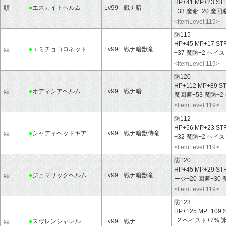
HP+41 MP+23 ST
頭
●
エスカイトヘルム
Lv99
戦ナ暗
+33 魔命+20 魔
<ItemLevel:119>
防115
HP+45 MP+17 ST
頭
●
エミチョコロネット
Lv99
戦ナ暗獣竜
+37 魔防+2 ヘイ
<ItemLevel:119>
防120
HP+112 MP+89 S
頭
●
オディシアヘルム
Lv99
戦ナ暗
魔回避+53 魔防+
<ItemLevel:119>
防112
HP+56 MP+23 ST
頭
●
シャディヘッドギア
Lv99
戦ナ暗獣侍竜
+32 魔防+2 ヘイス
<ItemLevel:119>
防120
HP+45 MP+29 ST
頭
●
ジュマリックヘルム
Lv99
戦ナ暗獣竜
ージ+20 回避+30
<ItemLevel:119>
防123
HP+125 MP+109 
+2 ヘイスト+7%
頭
●
スヴレンシャレル
Lv99
戦ナ