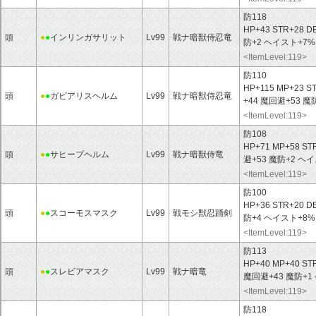
防118
HP+43 STR+28 D
頭
●
●
インリンガサリット
Lv99
戦ナ暗獣侍忍竜
防+2 ヘイスト+7
<ItemLevel:119>
防110
HP+115 MP+23 S
頭
●
●
ガビアリスヘルム
Lv99
戦ナ暗獣侍忍竜
+44 魔回避+53
<ItemLevel:119>
防108
HP+71 MP+58 ST
頭
●
●
サヒープヘルム
Lv99
戦ナ暗獣侍竜
避+53 魔防+2 ヘ
<ItemLevel:119>
防100
HP+36 STR+20 D
頭
●
●
スコーモスマスク
Lv99
戦モシ獣忍踊剣
防+4 ヘイスト+8
<ItemLevel:119>
防113
HP+40 MP+40 ST
頭
●
●
スレビアマスク
Lv99
戦ナ暗竜
魔回避+43 魔防+1
<ItemLevel:119>
防118