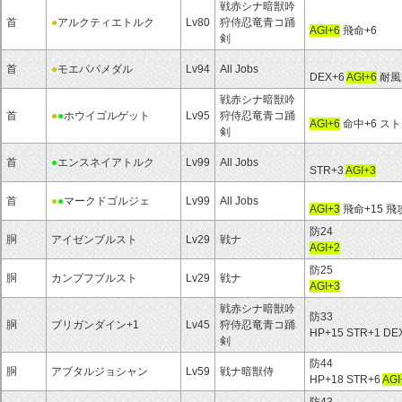
戦赤シナ暗獣吟
首
●
アルクティエトルク
Lv80
狩侍忍竜青コ踊
AGI+6
飛命+6
剣
首
●
モエパパメダル
Lv94
All Jobs
DEX+6
AGI+6
耐風+
戦赤シナ暗獣吟
首
●
●
ホウイゴルゲット
Lv95
狩侍忍竜青コ踊
AGI+6
命中+6 スト
剣
首
●
エンスネイアトルク
Lv99
All Jobs
STR+3
AGI+3
首
●
●
マークドゴルジェ
Lv99
All Jobs
AGI+3
飛命+15 飛攻
防24
胴
アイゼンブルスト
Lv29
戦ナ
AGI+2
防25
胴
カンプフブルスト
Lv29
戦ナ
AGI+3
戦赤シナ暗獣吟
防33
胴
ブリガンダイン+1
Lv45
狩侍忍竜青コ踊
HP+15 STR+1 DE
剣
防44
胴
アブタルジョシャン
Lv59
戦ナ暗獣侍
HP+18 STR+6
AGI
防43