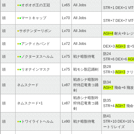
頭
●
●
オポオポ王の王冠
Lv65
All Jobs
STR+1 DEX+1 VI
頭
●
●
マートキャップ
Lv70
All Jobs
STR+7 DEX+7 VI
頭
●
サボテンダーリボン
Lv70
All Jobs
AGI+4
耐火+9 レ
頭
●
●
アンティカバンド
Lv72
All Jobs
DEX+3
AGI+3
攻+
防24
頭
●
●
ノクターヌスヘルム
Lv75
戦ナ暗獣侍竜
STR+6 DEX+6
AGI
防28
頭
●
●
リオナインマスク
Lv75
戦モシ獣忍踊剣
STR+3
AGI+3
クリ
戦赤シナ暗獣吟
防34
頭
ネムスクード
Lv87
狩侍忍竜青コ踊
AGI+7
飛命+6 飛攻-
剣
戦赤シナ暗獣吟
防35
頭
ネムスクード+1
Lv87
狩侍忍竜青コ踊
STR+4
AGI+7
飛命+
剣
防41
頭
●
●
トワイライトヘルム
Lv90
戦ナ暗獣侍竜
STR+10 DEX+10 
ートリレイズ