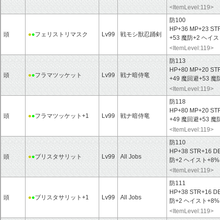
<ItemLevel:119>
防100
HP+36 MP+23 ST
頭
●
●
フェリストリマスク
Lv99
戦モシ獣忍踊剣
+53 魔防+2 ヘ
<ItemLevel:119>
防113
HP+80 MP+20 ST
頭
●
●
フラマツッケット
Lv99
戦ナ暗侍竜
+49 魔回避+53 
<ItemLevel:119>
防118
HP+80 MP+20 ST
頭
●
●
フラマツッケット+1
Lv99
戦ナ暗侍竜
+49 魔回避+53 
<ItemLevel:119>
防110
HP+38 STR+16 D
頭
●
●
ブリスタサリット
Lv99
All Jobs
防+2 ヘイスト+8
<ItemLevel:119>
防111
HP+38 STR+16 D
頭
●
●
ブリスタサリット+1
Lv99
All Jobs
防+2 ヘイスト+8
<ItemLevel:119>