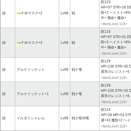
防123
HP+57 STR+26 D
防+2 ヘイスト+8
頭
●
●
ＰＭマスク+2
Lv99
戦
中+ 飛命+ 魔命+
<ItemLevel:119>
防133
HP+67 STR+31 D
防+3 ヘイスト+8
頭
●
●
ＰＭマスク+3
Lv99
戦
中+ 飛命+ 魔命+
<ItemLevel:119>
防129
HP+136 STR+30 
頭
アルケツッケット
Lv99
戦ナ竜
異常のレジスト+5 
<ItemLevel:119>
防139
HP+156 STR+35 
頭
アルケツッケット+1
Lv99
戦ナ竜
異常のレジスト+6 
<ItemLevel:119>
防114
HP+38 MP+53 ST
頭
イルダイシャレル
Lv99
戦ナ暗侍竜
避+43 魔防+2 ヘ
<ItemLevel:119>