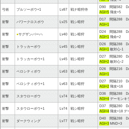
D90 間隔582 D
弓術
ブルソーボウ+1
Lv87
戦ナ暗狩侍
AGI+5
飛攻+5
D17 間隔288 D
射撃
パワークロスボウ
Lv25
戦シ暗狩
AGI+1
D24 間隔288 D
射撃
●
サグザンバーハ
Lv40
戦シ暗狩
AGI+1
飛命+2
D26 間隔288 D
射撃
トラッカーボウ
Lv45
戦シ暗狩
AGI+1
敵対心-1
D27 間隔280 D
射撃
トラッカーボウ+1
Lv45
戦シ暗狩
AGI+2
敵対心-2
D26 間隔216 D
射撃
ベロシティボウ
Lv63
戦シ暗狩
AGI+1
D27 間隔210 D
射撃
ベロシティボウ+1
Lv63
戦シ暗狩
AGI+2
飛攻+16
D36 間隔288 D
射撃
スタウローボウ
Lv74
戦シ暗狩
AGI+4
デーモンキ
D37 間隔280 D
射撃
スタウローボウ+1
Lv74
戦シ暗狩
AGI+4
飛攻+18 
D40 間隔288 D
射撃
ダークウィング
Lv77
戦シ暗狩
AGI+3
MND+3