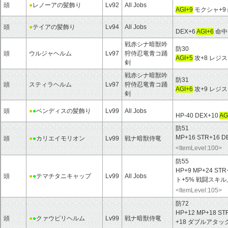
頭
●
レノーアの髪飾り
Lv92
All Jobs
AGI+9
モクシャ+9 
頭
●
テイアの髪飾り
Lv94
All Jobs
DEX+6
AGI+6
命中+
戦赤シナ暗獣吟
防30
頭
ウルジャヘルム
Lv97
狩侍忍竜青コ踊
AGI+5
攻+8 レジ
剣
戦赤シナ暗獣吟
防31
頭
スティラヘルム
Lv97
狩侍忍竜青コ踊
AGI+6
攻+9 レジ
剣
頭
●
●
ベンディスの髪飾り
Lv99
All Jobs
HP-40 DEX+10
AG
防51
MP+16 STR+16 D
頭
●
●
カリエイモリオン
Lv99
戦ナ暗獣侍竜
<ItemLevel:100>
防55
HP+9 MP+24 STR
頭
●
●
テマチタニキャップ
Lv99
All Jobs
ト+5% 戦闘スキル
<ItemLevel:105>
防72
HP+12 MP+18 ST
頭
●
●
クァウピリヘルム
Lv99
戦ナ暗獣侍竜
+18 ダブルアタッ