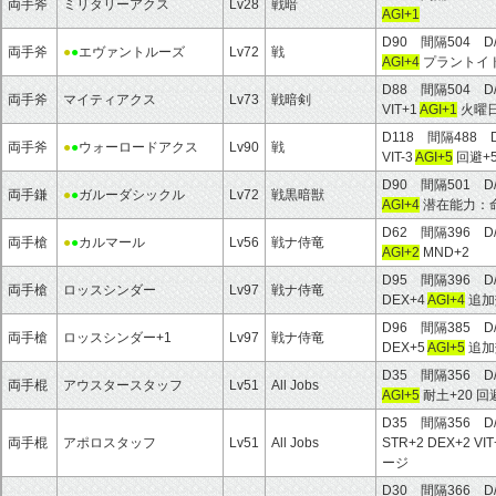
両手斧
ミリタリーアクス
Lv28
戦暗
AGI+1
D90 間隔504 D
両手斧
●
●
エヴァントルーズ
Lv72
戦
AGI+4
プラントイ
D88 間隔504 D
両手斧
マイティアクス
Lv73
戦暗剣
VIT+1
AGI+1
火曜日
D118 間隔488 
両手斧
●
●
ウォーロードアクス
Lv90
戦
VIT-3
AGI+5
回避+
D90 間隔501 D
両手鎌
●
●
ガルーダシックル
Lv72
戦黒暗獣
AGI+4
潜在能力：命
D62 間隔396 D
両手槍
●
●
カルマール
Lv56
戦ナ侍竜
AGI+2
MND+2
D95 間隔396 D
両手槍
ロッスシンダー
Lv97
戦ナ侍竜
DEX+4
AGI+4
追加
D96 間隔385 D
両手槍
ロッスシンダー+1
Lv97
戦ナ侍竜
DEX+5
AGI+5
追加
D35 間隔356 D
両手棍
アウスタースタッフ
Lv51
All Jobs
AGI+5
耐土+20 
D35 間隔356 D
両手棍
アポロスタッフ
Lv51
All Jobs
STR+2 DEX+2 VI
ージ
D30 間隔366 D