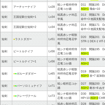
戦シナ暗吟狩侍
D11 間隔195 D
短剣
アーチャーナイフ
Lv28
忍竜コか踊
AGI+1
飛命+10
戦黒赤シナ吟忍
D13 間隔176 D
短剣
王国従騎士短剣+1
Lv34
学風
命中+3 他国支配
戦黒赤シナ吟忍
D14 間隔171 D
短剣
王国従騎士短剣+2
Lv34
学風
命中+3 他国支配
戦黒赤シナ暗獣
D20 間隔201 D
短剣
●
ラストダガー
Lv51
吟狩侍忍竜召学
STR-1 DEX-1 VIT-
風
戦シナ暗吟狩侍
D20 間隔195 D
短剣
ビートルナイフ
Lv56
忍竜コか踊
AGI+1
戦シナ暗吟狩侍
D21 間隔190 D
短剣
ビートルナイフ+1
Lv56
忍竜コか踊
AGI+2
戦黒赤シナ暗獣
D19 間隔183 D
短剣
●
●
ガルーダダガー
Lv65
吟狩侍忍竜召学
AGI+3
攻+7 追加
風
戦シ暗狩忍コか
D27 間隔200 D
短剣
●
●
バーソロミュナイフ
Lv71
踊
AGI+2
耐水+8 ぬ
戦シナ暗吟狩侍
D30 間隔201 D
短剣
●
●
クレーヴクール
Lv73
忍竜コか踊
HP+10
AGI+3
CHR
戦赤シ獣吟狩忍
D28 間隔200 