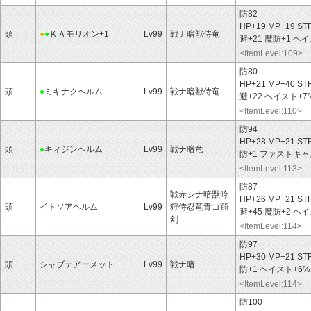
防82
HP+19 MP+19 ST
頭
●
●
ＫＡモリオン+1
Lv99
戦ナ暗獣侍竜
避+21 魔防+1 ヘ
<ItemLevel:109>
防80
HP+21 MP+40 ST
頭
●
ミキナクヘルム
Lv99
戦ナ暗獣侍竜
避+22 ヘイスト+7
<ItemLevel:110>
防94
HP+28 MP+21 ST
頭
●
キィジンヘルム
Lv99
戦ナ暗竜
防+1 ファストキャ
<ItemLevel:113>
防87
戦赤シナ暗獣吟
HP+26 MP+21 ST
頭
イトソアヘルム
Lv99
狩侍忍竜青コ踊
避+45 魔防+2 ヘ
剣
<ItemLevel:114>
防97
HP+30 MP+21 ST
頭
シャブテアーメット
Lv99
戦ナ暗
防+1 ヘイスト+6
<ItemLevel:114>
防100