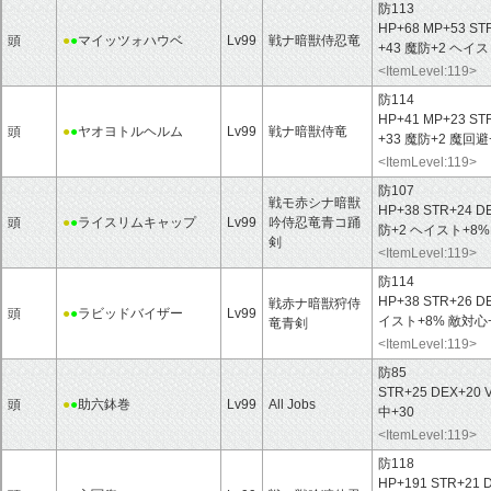
防113
HP+68 MP+53 ST
頭
●
●
マイッツォハウベ
Lv99
戦ナ暗獣侍忍竜
+43 魔防+2 ヘイス
<ItemLevel:119>
防114
HP+41 MP+23 ST
頭
●
●
ヤオヨトルヘルム
Lv99
戦ナ暗獣侍竜
+33 魔防+2 魔回避
<ItemLevel:119>
防107
戦モ赤シナ暗獣
HP+38 STR+24 D
頭
●
●
ライスリムキャップ
Lv99
吟侍忍竜青コ踊
防+2 ヘイスト+8
剣
<ItemLevel:119>
防114
HP+38 STR+26 D
戦赤ナ暗獣狩侍
頭
●
●
ラビッドバイザー
Lv99
イスト+8% 敵対心
竜青剣
<ItemLevel:119>
防85
STR+25 DEX+20 
頭
●
●
助六鉢巻
Lv99
All Jobs
中+30
<ItemLevel:119>
防118
HP+191 STR+21 