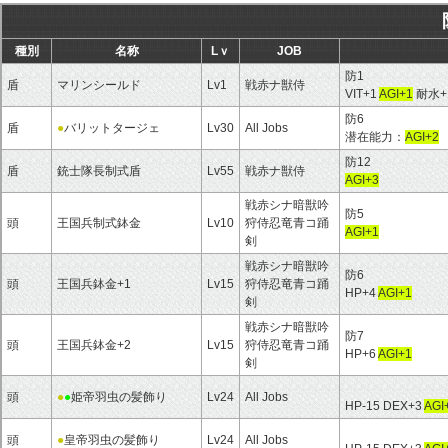
種別
名称
Lｖ
JOB
防1
盾
マリンシールド
Lv1
戦赤ナ獣侍
VIT+1
AGI+1
耐水+
防6
盾
●
バリットタージェ
Lv30
All Jobs
潜在能力：
AGI+2
防12
盾
銃士隊長制式盾
Lv55
戦赤ナ獣侍
AGI+3
戦赤シナ暗獣吟
防5
頭
王国兵制式鉢金
Lv10
狩侍忍竜青コ踊
AGI+1
剣
戦赤シナ暗獣吟
防6
頭
王国兵鉢金+1
Lv15
狩侍忍竜青コ踊
HP+4
AGI+1
剣
戦赤シナ暗獣吟
防7
頭
王国兵鉢金+2
Lv15
狩侍忍竜青コ踊
HP+6
AGI+1
剣
頭
●
●
姫帝羽虫の髪飾り
Lv24
All Jobs
HP-15 DEX+3
AGI
頭
●
皇帝羽虫の髪飾り
Lv24
All Jobs