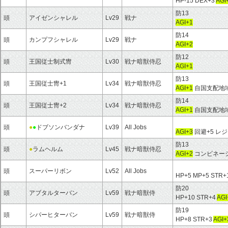
HP-15 DEX+3
AGI
防13
頭
アイゼンシャレル
Lv29
戦ナ
AGI+1
防14
頭
カンプフシャレル
Lv29
戦ナ
AGI+2
防12
頭
王国従士制式冑
Lv30
戦ナ暗獣侍忍
AGI+1
防13
頭
王国従士冑+1
Lv34
戦ナ暗獣侍忍
AGI+1
自国支配地域
防14
頭
王国従士冑+2
Lv34
戦ナ暗獣侍忍
AGI+1
自国支配地域
頭
●
●
ドブソンバンダナ
Lv39
All Jobs
AGI+3
回避+5 レ
防13
頭
●
ラムヘルム
Lv45
戦ナ暗獣侍忍
AGI+2
コンビネーシ
頭
スーパーリボン
Lv52
All Jobs
HP+5 MP+5 STR+
防20
頭
アブタルターバン
Lv59
戦ナ暗獣侍
HP+10 STR+4
AGI
防19
頭
シパーヒターバン
Lv59
戦ナ暗獣侍
HP+8 STR+3
AGI+