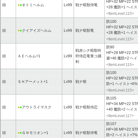
HP+32 MP+22 ST
頭
●
●
オトミヘルム
Lv99
戦ナ暗獣侍竜
+28 魔防+1 ヘイ
<ItemLevel:115>
防100
HP+32 MP+22 ST
頭
●
●
クイアイズヘルム
Lv99
戦ナ暗獣竜
+28 魔防+1 ヘ
<ItemLevel:115>
防90
戦赤シナ暗獣吟
HP+28 MP+22 ST
頭
ＡＥヘルム+1
Lv99
狩侍忍竜青コ踊
避+46 魔防+2 ヘ
剣
<ItemLevel:115>
防100
HP+32 MP+22 ST
頭
ＳＨアーメット+1
Lv99
戦ナ暗
防+1 ヘイスト+6
<ItemLevel:115>
防105
HP+34 MP+22 ST
頭
●
●
アウトライマスク
Lv99
戦ナ暗獣侍忍
+40 魔防+2 ヘ
<ItemLevel:117>
防107
HP+36 MP+22 ST
頭
●
●
ＧＮモリオン+1
Lv99
戦ナ暗獣侍竜
防+2 ヘイスト+7%