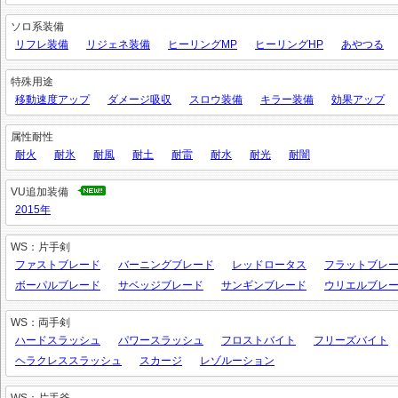
ソロ系装備
リフレ装備
リジェネ装備
ヒーリングMP
ヒーリングHP
あやつる
特殊用途
移動速度アップ
ダメージ吸収
スロウ装備
キラー装備
効果アップ
属性耐性
耐火
耐氷
耐風
耐土
耐雷
耐水
耐光
耐闇
VU追加装備
2015年
WS：片手剣
ファストブレード
バーニングブレード
レッドロータス
フラットブレ
ボーパルブレード
サベッジブレード
サンギンブレード
ウリエルブレ
WS：両手剣
ハードスラッシュ
パワースラッシュ
フロストバイト
フリーズバイト
ヘラクレススラッシュ
スカージ
レゾルーション