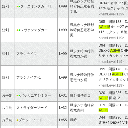
戦黒赤シナ暗獣
HP+45 命中+27
短剣
●
●
ターニオンダガー+1
Lv99
吟狩侍忍竜召踊
+4% モクシャ+9
学風
<ItemLevel:119>
D95 間隔183 D
戦黒赤シナ暗獣
AGI+15
命中+27 
短剣
●
●
レヴァンテダガー
Lv99
吟狩侍忍竜召学
+15 モクシャ+8
風
<ItemLevel:119>
D94 間隔183 D
DEX+6
AGI+6
CHR
戦シナ暗吟狩侍
短剣
アラシナイフ
Lv99
リティカルヒット+
忍竜コか踊
<ItemLevel:119>
D95 間隔178 D
DEX+11
AGI+11
C
戦シナ暗吟狩侍
短剣
アラシナイフ+1
Lv99
クリティカルヒット
忍竜コか踊
<ItemLevel:119>
D20 間隔236 D
片手剣
●
●
バッカニアシミター
Lv31
戦シ暗侍青コ
AGI+2
回避+2
戦赤シナ暗吟狩
D19 間隔231 D
片手剣
ストライダーソード
Lv32
忍竜青剣
AGI+3
D44 間隔290 D
片手剣
●
ブラッドソード
Lv55
戦暗
STR+4 DEX+4 VIT