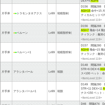
DEX+4
AGI+4
D156 間隔288 
AGI+15
命中+15 
片手斧
●
●
トラモンタネアクス
Lv99
戦暗獣剣
ティカルヒット+1
<ItemLevel:119>
D156 間隔288 
AGI+7
飛命+14 飛
片手斧
●
●
ペルーン
Lv99
戦暗獣狩剣
ティランク：敵対心-
<ItemLevel:119>
D157 間隔280 
AGI+8
飛命+15 飛
片手斧
●
●
ペルーン+1
Lv99
戦暗獣狩剣
ティランク：敵対心-
<ItemLevel:119>
D148 間隔288 
STR+6 DEX+6
AGI
片手斧
アラシタバール
Lv99
戦獣
ス+100 ペット：命
<ItemLevel:119>
D149 間隔280 
STR+11 DEX+11
A
片手斧
アラシタバール+1
Lv99
戦獣
ナス+150 ペット：
<ItemLevel:119>
D46 間隔474 D