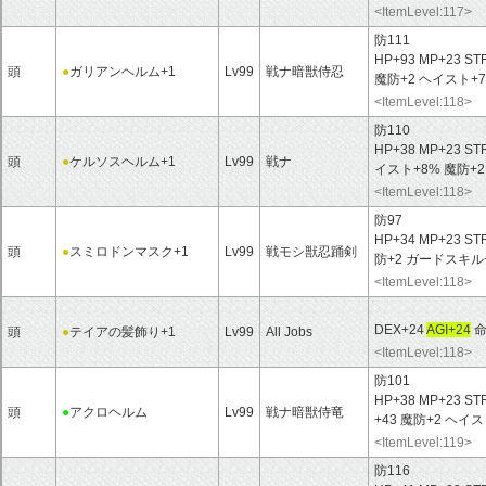
<ItemLevel:117>
防111
HP+93 MP+23 ST
頭
●
ガリアンヘルム+1
Lv99
戦ナ暗獣侍忍
魔防+2 ヘイスト
<ItemLevel:118>
防110
HP+38 MP+23 ST
頭
●
ケルソスヘルム+1
Lv99
戦ナ
イスト+8% 魔防+
<ItemLevel:118>
防97
HP+34 MP+23 ST
頭
●
スミロドンマスク+1
Lv99
戦モシ獣忍踊剣
防+2 ガードスキル
<ItemLevel:118>
DEX+24
AGI+24
命
頭
●
テイアの髪飾り+1
Lv99
All Jobs
<ItemLevel:118>
防101
HP+38 MP+23 ST
頭
●
アクロヘルム
Lv99
戦ナ暗獣侍竜
+43 魔防+2 ヘイス
<ItemLevel:119>
防116