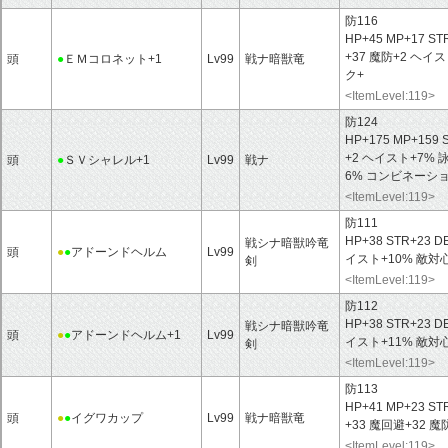
防116
HP+45 MP+17 ST
+37 魔防+2 ヘ
頭
●
ＥＭコロネット+1
Lv99
戦ナ暗獣竜
ク+
<ItemLevel:119>
防124
HP+175 MP+159 
+2 ヘイスト+7%
頭
●
ＳＶシャレル+1
Lv99
戦ナ
6% コンビネーシ
<ItemLevel:119>
防111
HP+38 STR+23 D
戦シナ暗獣吟竜
頭
●
●
アドーンドヘルム
Lv99
イスト+10% 敵対
剣
<ItemLevel:119>
防112
HP+38 STR+23 D
戦シナ暗獣吟竜
頭
●
●
アドーンドヘルム+1
Lv99
イスト+11% 敵対
剣
<ItemLevel:119>
防113
HP+41 MP+23 ST
頭
●
●
イグワカップ
Lv99
戦ナ暗獣竜
+33 魔回避+32
<ItemLevel:119>