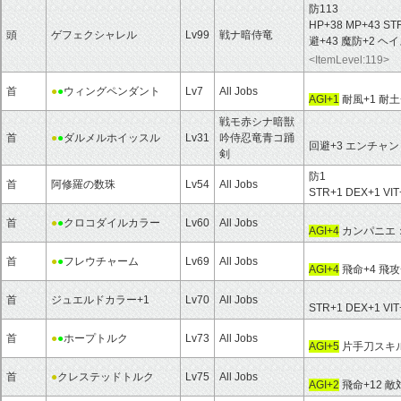
防113
HP+38 MP+43 ST
頭
ゲフェクシャレル
Lv99
戦ナ暗侍竜
避+43 魔防+2 ヘ
<ItemLevel:119>
首
●
●
ウィングペンダント
Lv7
All Jobs
AGI+1
耐風+1 耐土
戦モ赤シナ暗獣
首
●
●
ダルメルホイッスル
Lv31
吟侍忍竜青コ踊
回避+3 エンチャ
剣
防1
首
阿修羅の数珠
Lv54
All Jobs
STR+1 DEX+1 VI
首
●
●
クロコダイルカラー
Lv60
All Jobs
AGI+4
カンパニエ
首
●
●
フレウチャーム
Lv69
All Jobs
AGI+4
飛命+4 飛攻
首
ジュエルドカラー+1
Lv70
All Jobs
STR+1 DEX+1 VI
首
●
●
ホープトルク
Lv73
All Jobs
AGI+5
片手刀スキル
首
●
クレステッドトルク
Lv75
All Jobs
AGI+2
飛命+12 敵