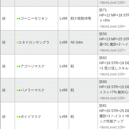
<ItemLevel:106>
防71
HP+12 MP+18 ST
頭
●
●
ゴーニーモリオン
Lv99
戦ナ暗獣侍竜
ト+6%
<ItemLevel:106>
防50
HP+13 MP+25 ST
頭
●
エネドロンサングラ
Lv99
All Jobs
避+51 魔防+2 
<ItemLevel:107>
防82
HP+18 STR+19 D
頭
●
●
アゴージマスク
Lv99
戦
+1 受け流しスキル
<ItemLevel:109>
防80
HP+18 STR+15 D
頭
●
●
パメラーマスク
Lv99
戦
イスト+7% 敵対
<ItemLevel:109>
防81
HP+20 STR+25 DE
魔防+1 ヘイスト
頭
●
●
ボイイマスク
Lv99
戦
ック性能アップ
<ItemLevel:109>