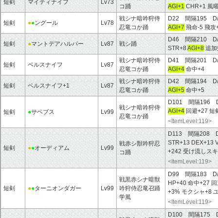
短剣
マイティナイフ
Lv73
コ踊
AGI+1
CHR+1 風
戦シナ暗吟狩侍
D22 間隔195 D
短剣
●
●
ングール
Lv78
忍竜コか踊
AGI+7
飛命-5 飛攻+
D46 間隔210 D
短剣
●
マントデアハルパー
Lv87
戦シ踊
STR+8
AGI+8
追加
戦シナ暗吟狩侍
D41 間隔201 D
短剣
ベルスナイフ
Lv87
忍竜コか踊
AGI+4
命中+4
戦シナ暗吟狩侍
D42 間隔194 D
短剣
ベルスナイフ+1
Lv87
忍竜コか踊
AGI+5
命中+5
D101 間隔196 
戦シナ暗吟狩侍
AGI+4
回避+27 短
短剣
●
サベブス
Lv99
忍竜コか踊
<ItemLevel:119>
D113 間隔208 
STR+13 DEX+13 
戦赤シ獣吟狩忍
短剣
●
●
オーディアム
Lv99
+242 受け流しスキ
コ踊
<ItemLevel:119>
D99 間隔183 D
戦黒赤シナ暗獣
HP+40 命中+27
短剣
●
●
ターニオンダガー
Lv99
吟狩侍忍竜召踊
+3% モクシャ+8
学風
<ItemLevel:119>
D100 間隔175 