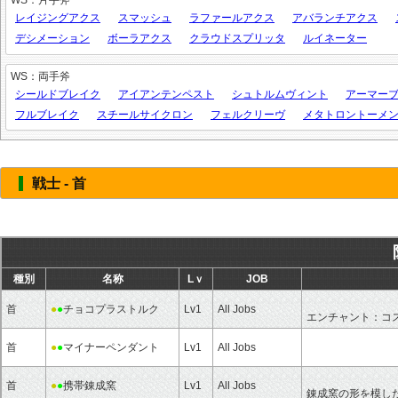
WS：片手斧
レイジングアクス
スマッシュ
ラファールアクス
アバランチアクス
デシメーション
ボーラアクス
クラウドスプリッタ
ルイネーター
WS：両手斧
シールドブレイク
アイアンテンペスト
シュトルムヴィント
アーマー
フルブレイク
スチールサイクロン
フェルクリーヴ
メタトロントーメ
戦士 - 首
種別
名称
Lｖ
JOB
首
●
●
チョコプラストルク
Lv1
All Jobs
エンチャント：コ
首
●
●
マイナーペンダント
Lv1
All Jobs
首
●
●
携帯錬成窯
Lv1
All Jobs
錬成窯の形を模し