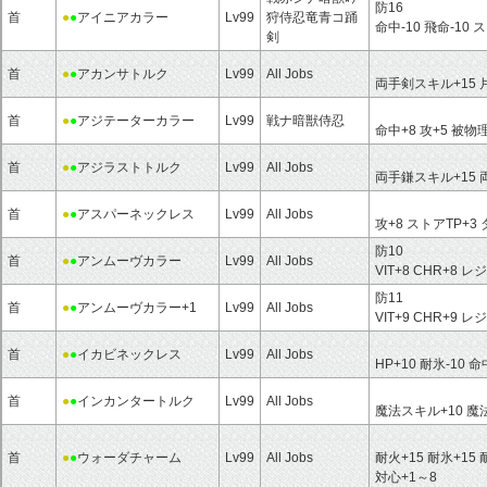
防16
首
●
●
アイニアカラー
Lv99
狩侍忍竜青コ踊
命中-10 飛命-10 
剣
首
●
●
アカンサトルク
Lv99
All Jobs
両手剣スキル+15 
首
●
●
アジテーターカラー
Lv99
戦ナ暗獣侍忍
命中+8 攻+5 被物
首
●
●
アジラストトルク
Lv99
All Jobs
両手鎌スキル+15 
首
●
●
アスパーネックレス
Lv99
All Jobs
攻+8 ストアTP+3
防10
首
●
●
アンムーヴカラー
Lv99
All Jobs
VIT+8 CHR+8
防11
首
●
●
アンムーヴカラー+1
Lv99
All Jobs
VIT+9 CHR+9
首
●
●
イカビネックレス
Lv99
All Jobs
HP+10 耐氷-10 命
首
●
●
インカンタートルク
Lv99
All Jobs
魔法スキル+10 
首
●
●
ウォーダチャーム
Lv99
All Jobs
耐火+15 耐氷+15
対心+1～8