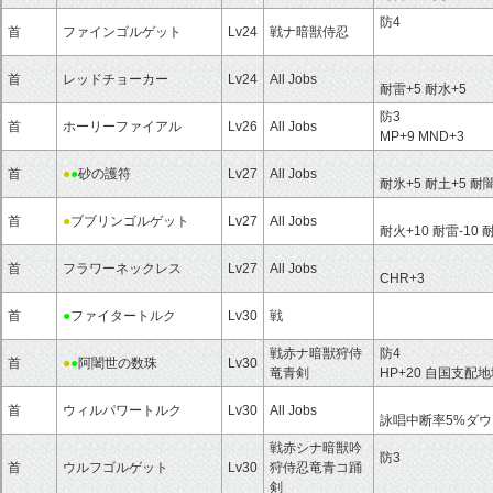
防4
首
ファインゴルゲット
Lv24
戦ナ暗獣侍忍
首
レッドチョーカー
Lv24
All Jobs
耐雷+5 耐水+5
防3
首
ホーリーファイアル
Lv26
All Jobs
MP+9 MND+3
首
●
●
砂の護符
Lv27
All Jobs
耐氷+5 耐土+5 耐闇
首
●
ブブリンゴルゲット
Lv27
All Jobs
耐火+10 耐雷-10 
首
フラワーネックレス
Lv27
All Jobs
CHR+3
首
●
ファイタートルク
Lv30
戦
戦赤ナ暗獣狩侍
防4
首
●
●
阿闍世の数珠
Lv30
竜青剣
HP+20 自国支配地
首
ウィルパワートルク
Lv30
All Jobs
詠唱中断率5%ダウ
戦赤シナ暗獣吟
防3
首
ウルフゴルゲット
Lv30
狩侍忍竜青コ踊
剣