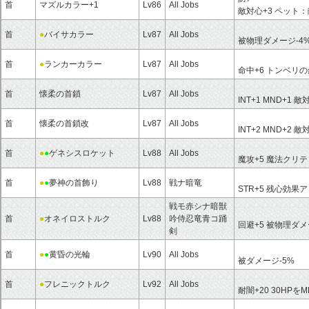
首
マズルカラー+1
Lv86
All Jobs
敵対心+3 ペット：
首
●
バイサカラー
Lv87
All Jobs
被物理ダメージ-4
首
●
ランカーカラー
Lv87
All Jobs
命中+6 トンベリ
首
懐柔の首鎖
Lv87
All Jobs
INT+1 MND+1 敵
首
懐柔の首鎖改
Lv87
All Jobs
INT+2 MND+2 敵
首
●
●
ゲネシスロケット
Lv88
All Jobs
魔攻+5 魔法クリ
首
●
●
夢神の首飾り
Lv88
戦ナ暗竜
STR+5 残心効果
戦モ赤シナ暗獣
首
●
オネイロストルク
Lv88
吟侍忍竜青コ踊
回避+5 被物理ダメ
剣
首
●
●
黄昏の光輪
Lv90
All Jobs
被ダメージ-5%
首
●
フレニックトルク
Lv92
All Jobs
耐闇+20 30HPを