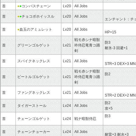
首
●
●
コンパスチェーン
Lv20
All Jobs
首
●
●
チョコボホイッスル
Lv20
All Jobs
エンチャント：チ
首
●
血玉のアミュレット
Lv20
All Jobs
HP+15
戦モ赤シナ暗獣
防3
首
グリーンゴルゲット
Lv21
吟侍忍竜青コ踊
耐氷-3 回避+1
剣
首
スパイクネックレス
Lv21
All Jobs
STR+3 DEX+3 MN
戦モ赤シナ暗獣
防2
首
ビートルゴルゲット
Lv21
吟侍忍竜青コ踊
剣
首
ファングネックレス
Lv21
All Jobs
STR+2 DEX+2 MN
防2
首
タイガーストール
Lv24
All Jobs
攻+5
防3
首
チェーンゴルゲット
Lv24
戦ナ暗獣侍忍
首
チェーンチョーカー
Lv24
All Jobs
耐雷+3 耐水+3