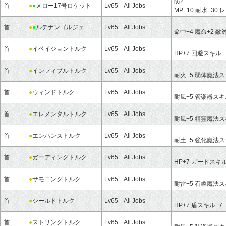
防2
首
●
●
メロー17号ロケット
Lv65
All Jobs
MP+10 耐水+3
首
●
●
ルテナンゴルジェ
Lv65
All Jobs
命中+4 魔命+2 敵
首
●
イベイジョントルク
Lv65
All Jobs
HP+7 回避スキル+
首
●
インフィブルトルク
Lv65
All Jobs
耐火+5 弱体魔法ス
首
●
ウィンドトルク
Lv65
All Jobs
耐風+5 管楽器スキ
首
●
エレメンタルトルク
Lv65
All Jobs
耐風+5 精霊魔法ス
首
●
エンハンストルク
Lv65
All Jobs
耐土+5 強化魔法ス
首
●
ガーディングトルク
Lv65
All Jobs
HP+7 ガードスキル
首
●
サモニングトルク
Lv65
All Jobs
耐雷+5 召喚魔法ス
首
●
シールドトルク
Lv65
All Jobs
HP+7 盾スキル+7
首
●
ストリングトルク
Lv65
All Jobs