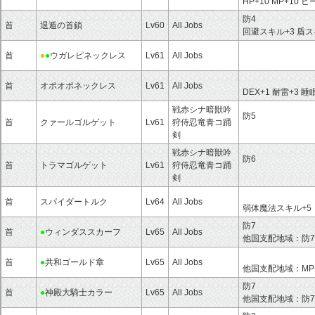
HP+10 MP+10
防4
首
退遁の首鎖
Lv60
All Jobs
回避スキル+3 盾ス
首
●
●
ウガレピネックレス
Lv61
All Jobs
首
オポオポネックレス
Lv61
All Jobs
DEX+1 耐雷+3 
戦赤シナ暗獣吟
防5
首
クァールゴルゲット
Lv61
狩侍忍竜青コ踊
剣
戦赤シナ暗獣吟
防6
首
トラマゴルゲット
Lv61
狩侍忍竜青コ踊
剣
首
スパイダートルク
Lv64
All Jobs
弱体魔法スキル+5
防7
首
●
ウィンダススカーフ
Lv65
All Jobs
他国支配地域：防7 H
首
●
共和ゴールド章
Lv65
All Jobs
他国支配地域：MP+
防7
首
●
神殿大騎士カラー
Lv65
All Jobs
他国支配地域：防7 