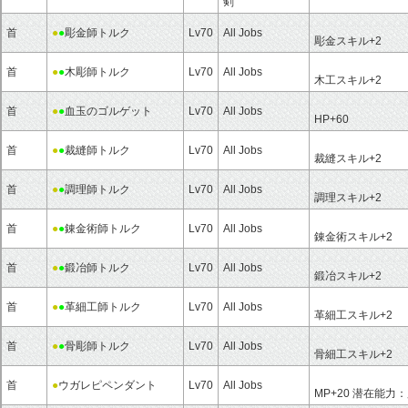
剣
首
●
●
彫金師トルク
Lv70
All Jobs
彫金スキル+2
首
●
●
木彫師トルク
Lv70
All Jobs
木工スキル+2
首
●
●
血玉のゴルゲット
Lv70
All Jobs
HP+60
首
●
●
裁縫師トルク
Lv70
All Jobs
裁縫スキル+2
首
●
●
調理師トルク
Lv70
All Jobs
調理スキル+2
首
●
●
錬金術師トルク
Lv70
All Jobs
錬金術スキル+2
首
●
●
鍛冶師トルク
Lv70
All Jobs
鍛冶スキル+2
首
●
●
革細工師トルク
Lv70
All Jobs
革細工スキル+2
首
●
●
骨彫師トルク
Lv70
All Jobs
骨細工スキル+2
首
●
ウガレピペンダント
Lv70
All Jobs
MP+20 潜在能力