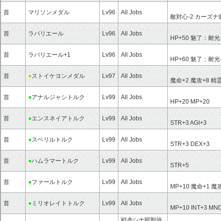
首
マリソンメダル
Lv96
All Jobs
敵対心-2 カーズ
首
ラバリエール
Lv96
All Jobs
HP+50 魅了：耐光-
首
ラバリエール+1
Lv96
All Jobs
HP+60 魅了：耐光
首
●
ストイケヨンメダル
Lv97
All Jobs
魔命+2 魔攻+8 
首
●
アナルジャシトルク
Lv99
All Jobs
HP+20 MP+20
首
●
エンスネイアトルク
Lv99
All Jobs
STR+3 AGI+3
首
●
スベリルトルク
Lv99
All Jobs
STR+3 DEX+3
首
●
ハムラマートルク
Lv99
All Jobs
STR+5
首
●
ファールトルク
Lv99
All Jobs
MP+10 魔命+1 魔
首
●
ミリオレイトトルク
Lv99
All Jobs
MP+10 INT+3 MN
戦赤シナ暗獣吟