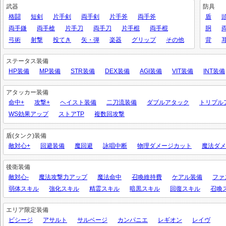
武器
防具
格闘
短剣
片手剣
両手剣
片手斧
両手斧
盾
両手鎌
両手槍
片手刀
両手刀
片手棍
両手棍
胴
弓術
射撃
投てき
矢・弾
楽器
グリップ
その他
背
ステータス装備
HP装備
MP装備
STR装備
DEX装備
AGI装備
VIT装備
INT装備
アタッカー装備
命中+
攻撃+
ヘイスト装備
二刀流装備
ダブルアタック
トリプル
WS効果アップ
ストアTP
複数回攻撃
盾(タンク)装備
敵対心+
回避装備
魔回避
詠唱中断
物理ダメージカット
魔法ダメ
後衛装備
敵対心-
魔法攻撃力アップ
魔法命中
召喚維持費
ケアル装備
ファ
弱体スキル
強化スキル
精霊スキル
暗黒スキル
回復スキル
召喚
エリア限定装備
ビシージ
アサルト
サルベージ
カンパニエ
レギオン
レイヴ