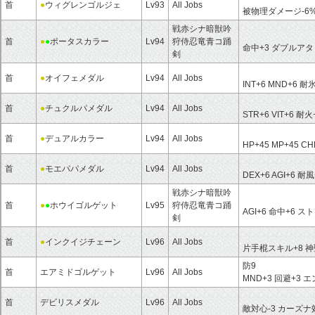
首
●
ウィグレンゴルジェ
Lv93
All Jobs
被物理ダメージ-6
戦赤シナ暗獣吟
首
●
●
ポータスカラー
Lv94
狩侍忍竜青コ踊
命中+3 ダブルアタ
剣
首
●
オイフェメダル
Lv94
All Jobs
INT+6 MND+6 耐
首
●
チュクルパメダル
Lv94
All Jobs
STR+6 VIT+6 耐火
首
●
デュアルカラー
Lv94
All Jobs
HP+45 MP+45 C
首
●
モエパパメダル
Lv94
All Jobs
DEX+6 AGI+6 耐
戦赤シナ暗獣吟
首
●
●
ホウイゴルゲット
Lv95
狩侍忍竜青コ踊
AGI+6 命中+6 ス
剣
首
●
インクイジチェーン
Lv96
All Jobs
片手棍スキル+8 神
防9
首
エアミドゴルゲット
Lv96
All Jobs
MND+3 回避+3 
首
デビリスメダル
Lv96
All Jobs
敵対心-3 カーズ