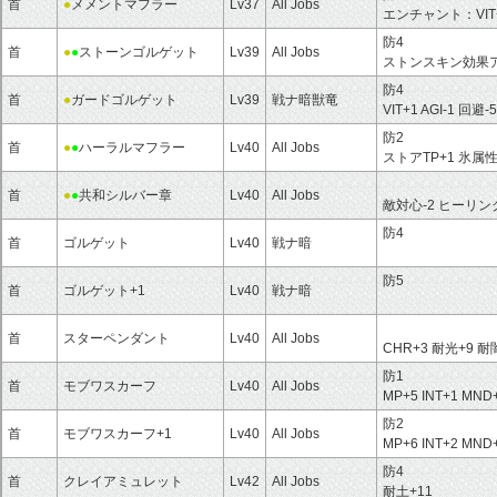
首
●
メメントマフラー
Lv37
All Jobs
エンチャント：VIT
防4
首
●
●
ストーンゴルゲット
Lv39
All Jobs
ストンスキン効果
防4
首
●
ガードゴルゲット
Lv39
戦ナ暗獣竜
VIT+1 AGI-1 回
防2
首
●
●
ハーラルマフラー
Lv40
All Jobs
ストアTP+1 氷属
首
●
●
共和シルバー章
Lv40
All Jobs
敵対心-2 ヒーリン
防4
首
ゴルゲット
Lv40
戦ナ暗
防5
首
ゴルゲット+1
Lv40
戦ナ暗
首
スターペンダント
Lv40
All Jobs
CHR+3 耐光+9 耐
防1
首
モブワスカーフ
Lv40
All Jobs
MP+5 INT+1 MND
防2
首
モブワスカーフ+1
Lv40
All Jobs
MP+6 INT+2 MND
防4
首
クレイアミュレット
Lv42
All Jobs
耐土+11