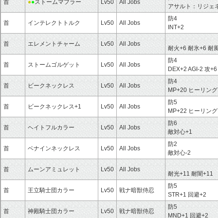
首
●
●
ストームマフラー
Lv50
All Jobs
アサルト：リジェ
防4
首
インテレクトトルク
Lv50
All Jobs
INT+2
首
エレメントチャーム
Lv50
All Jobs
耐火+6 耐氷+6 耐風
防4
首
ストームゴルゲット
Lv50
All Jobs
DEX+2 AGI-2 攻+6
防4
首
ビークネックレス
Lv50
All Jobs
MP+20 ヒーリング
防5
首
ビークネックレス+1
Lv50
All Jobs
MP+22 ヒーリング
防6
首
ヘイトフルカラー
Lv50
All Jobs
敵対心+1
防2
首
ベナインネックレス
Lv50
All Jobs
敵対心-2
首
ムーンアミュレット
Lv50
All Jobs
耐光+11 耐闇+11
防5
首
王立騎士団カラー
Lv50
戦ナ暗獣侍忍
STR+1 回避+2
防5
首
神殿騎士団カラー
Lv50
戦ナ暗獣侍忍
MND+1 回避+2