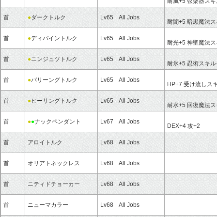
耐風+5 弦楽器スキ
首
●
ダークトルク
Lv65
All Jobs
耐闇+5 暗黒魔法ス
首
●
ディバイントルク
Lv65
All Jobs
耐光+5 神聖魔法ス
首
●
ニンジュツトルク
Lv65
All Jobs
耐氷+5 忍術スキル
首
●
パリーングトルク
Lv65
All Jobs
HP+7 受け流しス
首
●
ヒーリングトルク
Lv65
All Jobs
耐水+5 回復魔法ス
首
●
●
ナックペンダント
Lv67
All Jobs
DEX+4 攻+2
首
アロイトルク
Lv68
All Jobs
首
オリアトネックレス
Lv68
All Jobs
首
ニティドチョーカー
Lv68
All Jobs
首
ニューマカラー
Lv68
All Jobs