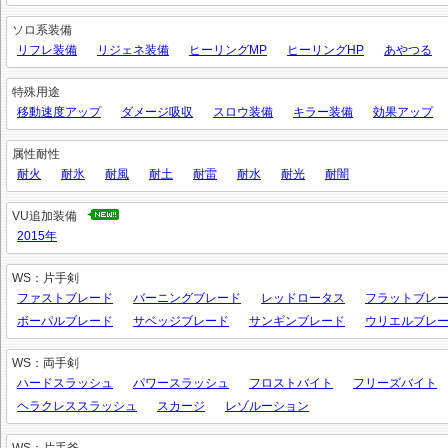
ソロ系装備
リフレ装備
リジェネ装備
ヒーリングMP
ヒーリングHP
あやつる
特殊用途
移動速度アップ
ダメージ吸収
スロウ装備
キラー装備
効果アップ
属性耐性
耐火
耐氷
耐風
耐土
耐雷
耐水
耐光
耐闇
VU追加装備
2015年
WS：片手剣
ファストブレード
バーニングブレード
レッドロータス
フラットブレ
ボーパルブレード
サベッジブレード
サンギンブレード
ウリエルブレ
WS：両手剣
ハードスラッシュ
パワースラッシュ
フロストバイト
フリーズバイト
ヘラクレススラッシュ
スカージ
レゾルーション