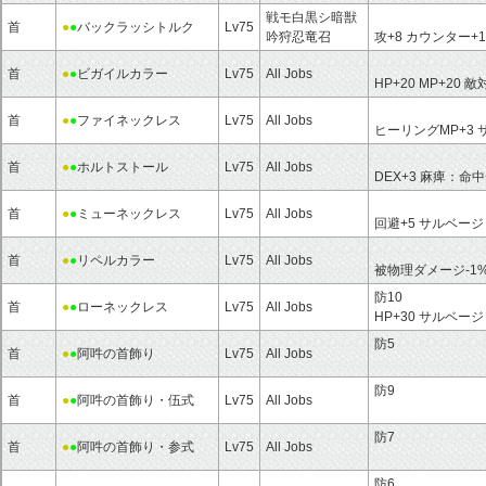
戦モ白黒シ暗獣
首
●
●
バックラッシトルク
Lv75
吟狩忍竜召
攻+8 カウンター+1
首
●
●
ビガイルカラー
Lv75
All Jobs
HP+20 MP+2
首
●
●
ファイネックレス
Lv75
All Jobs
ヒーリングMP+3
首
●
●
ホルトストール
Lv75
All Jobs
DEX+3 麻痺：命中
首
●
●
ミューネックレス
Lv75
All Jobs
回避+5 サルベージ
首
●
●
リペルカラー
Lv75
All Jobs
被物理ダメージ-1
防10
首
●
●
ローネックレス
Lv75
All Jobs
HP+30 サルベー
防5
首
●
●
阿吽の首飾り
Lv75
All Jobs
防9
首
●
●
阿吽の首飾り・伍式
Lv75
All Jobs
防7
首
●
●
阿吽の首飾り・参式
Lv75
All Jobs
防6