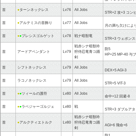
首
●
ターンネックレス
Lv76
All Jobs
STR+2 攻+3 
首
●
アルテミスの首飾り
Lv77
All Jobs
月の満ち欠けにより
首
●
●
プレシスゴルゲット
Lv78
戦ナ暗獣竜
STR+3 ウェポン
戦赤シナ暗獣吟
防5
首
アードアペンダント
Lv79
狩侍忍竜青コ踊
HP+25 MP-40
剣
首
シフトネックレス
Lv79
All Jobs
DEX+5 AGI-3
首
ラコノネックレス
Lv79
All Jobs
STR+5 VIT-3
首
●
●
ツィールの護符
Lv80
All Jobs
命中+12 回避-8
首
●
●
ラベジャーゴルジェ
Lv80
戦
STR+3 ダブルア
戦赤シナ暗獣吟
首
●
アルクティエトルク
Lv80
狩侍忍竜青コ踊
AGI+6 飛命+6
剣
防1