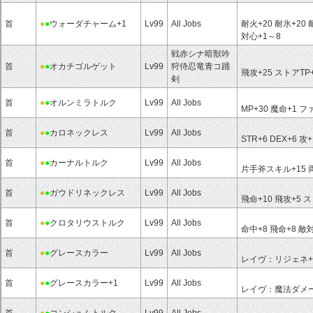
首
●
●
ウォーダチャーム+1
Lv99
All Jobs
耐火+20 耐氷+20
対心+1～8
戦赤シナ暗獣吟
首
●
●
オカチゴルゲット
Lv99
狩侍忍竜青コ踊
飛攻+25 ストアTP
剣
首
●
●
オルンミラトルク
Lv99
All Jobs
MP+30 魔命+1
首
●
●
カロネックレス
Lv99
All Jobs
STR+6 DEX+6 攻+
首
●
●
カーナルトルク
Lv99
All Jobs
片手斧スキル+15 
首
●
●
ガウドリネックレス
Lv99
All Jobs
飛命+10 飛攻+5 ス
首
●
●
クロタリウストルク
Lv99
All Jobs
命中+8 飛命+8 敵
首
●
●
グレースカラー
Lv99
All Jobs
レイヴ：リジェネ+1
首
●
●
グレースカラー+1
Lv99
All Jobs
レイヴ：魔法ダメージ
首
●
●
コンシュムトルク
Lv99
All Jobs