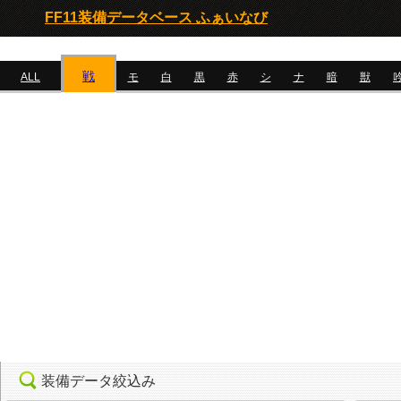
FF11装備データベース ふぁいなび
戦
ALL
モ
白
黒
赤
シ
ナ
暗
獣
装備データ絞込み