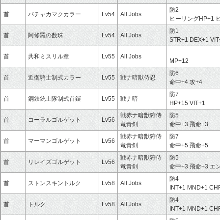
防2
首
パチャカマクカラー
Lv54
All Jobs
ヒーリングHP+1 
防1
首
阿修羅の数珠
Lv54
All Jobs
STR+1 DEX+1 VIT
首
共和ミスリル章
Lv55
All Jobs
MP+12
防6
首
近衛騎士制式カラー
Lv55
戦ナ暗獣侍忍
命中+4 攻+4
防7
首
鋼鉄銃士隊制式首鎧
Lv55
戦ナ暗
HP+15 VIT+1
戦赤ナ暗獣狩侍
防5
首
コーラルゴルゲット
Lv56
竜青剣
命中+3 飛命+3
戦赤ナ暗獣狩侍
防7
首
マーマンゴルゲット
Lv56
竜青剣
命中+5 飛命+5
戦赤ナ暗獣狩侍
防5
首
リレイズゴルゲット
Lv56
竜青剣
命中+3 飛命+3 
防4
首
ストンスキントルク
Lv58
All Jobs
INT+1 MND+1
防4
首
トルク
Lv58
All Jobs
INT+1 MND+1 CH