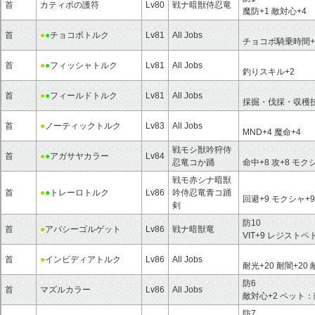
首
カティポの護符
Lv80
戦ナ暗獣侍忍竜
魔防+1 敵対心+4
首
●
●
チョコボトルク
Lv81
All Jobs
チョコボ騎乗時間+
首
●
●
フィッシャトルク
Lv81
All Jobs
釣りスキル+2
首
●
●
フィールドトルク
Lv81
All Jobs
採掘・伐採・収穫
首
●
ノーティックトルク
Lv83
All Jobs
MND+4 魔命+4
戦モシ獣吟狩侍
首
●
●
アガサヤカラー
Lv84
忍竜コか踊
命中+8 攻+8 モク
戦モ赤シナ暗獣
首
●
●
トレーロトルク
Lv86
吟侍忍竜青コ踊
回避+9 モクシャ+9
剣
防10
首
●
アパシーゴルゲット
Lv86
戦ナ暗獣竜
VIT+9 レジスト
首
●
インビディアトルク
Lv86
All Jobs
耐光+20 耐闇+20
防6
首
マズルカラー
Lv86
All Jobs
敵対心+2 ペット：
防7