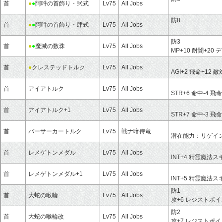
首
●
●
阿吽の首飾り・弐式
Lv75
All Jobs
防8
首
●
●
阿吽の首飾り・肆式
Lv75
All Jobs
防3
首
●
●
魔滅の数珠
Lv75
All Jobs
MP+10 耐闇+2
首
●
クレステッドトルク
Lv75
All Jobs
AGI+2 飛命+12 敵
首
アイアトルク
Lv75
All Jobs
STR+6 命中-4 飛命
首
アイアトルク+1
Lv75
All Jobs
STR+7 命中-3 飛命
首
バーサーカートルク
Lv75
戦ナ暗侍竜
潜在能力：リゲイン
首
レメゲトンメダル
Lv75
All Jobs
INT+4 精霊魔法ス
首
レメゲトンメダル+1
Lv75
All Jobs
INT+5 精霊魔法ス
防1
首
大蛇の喉輪
Lv75
All Jobs
攻+6 レジストポ
防2
首
大蛇の喉輪改
Lv75
All Jobs
攻+7 レジストポ