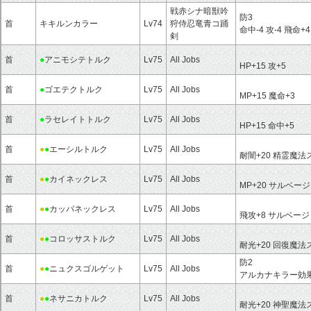
戦赤シナ暗獣吟
防3
首
キキルンカラー
Lv74
狩侍忍竜青コ踊
命中-4 攻-4 飛命+
剣
首
●
アニモシテトルク
Lv75
All Jobs
HP+15 攻+5
首
●
ゴエテクトルク
Lv75
All Jobs
MP+15 魔命+3
首
●
ラセレイトトルク
Lv75
All Jobs
HP+15 命中+5
首
●
●
エーシルトルク
Lv75
All Jobs
耐闇+20 精霊魔法
首
●
●
カイネックレス
Lv75
All Jobs
MP+20 サルベー
首
●
●
カッパネックレス
Lv75
All Jobs
飛攻+8 サルベー
首
●
●
コロッサストルク
Lv75
All Jobs
耐光+20 回復魔法
防2
首
●
●
ニュクスゴルゲット
Lv75
All Jobs
アルカナキラー効果
首
●
●
ネサニカトルク
Lv75
All Jobs
耐光+20 神聖魔法