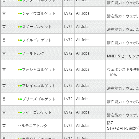
潜在能力：ウェポ
首
●
●
シャドウゴルゲット
Lv72
All Jobs
潜在能力：ウェポ
首
●
●
スノーゴルゲット
Lv72
All Jobs
潜在能力：ウェポ
首
●
●
ソイルゴルゲット
Lv72
All Jobs
潜在能力：ウェポ
首
●
●
ノールトルク
Lv72
All Jobs
MND+5 ヒーリング
首
●
●
フォシャゴルゲット
Lv72
All Jobs
ウェポンスキル使用
+10%
首
●
●
フレイムゴルゲット
Lv72
All Jobs
潜在能力：ウェポ
首
●
●
ブリーズゴルゲット
Lv72
All Jobs
潜在能力：ウェポ
首
●
●
ライトゴルゲット
Lv72
All Jobs
潜在能力：ウェポ
防7
首
ハルモニアトルク
Lv72
All Jobs
STR+2 VIT-5 敵対
首
●
●
カラクトチョーカー
Lv73
All Jobs