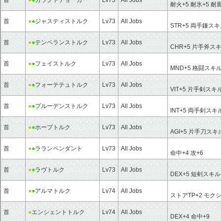
耐火+5 耐氷+5 耐風
首
●
●
ジャスティストルク
Lv73
All Jobs
STR+5 両手鎌ス
首
●
●
テンペランストルク
Lv73
All Jobs
CHR+5 片手斧ス
首
●
●
フェイストルク
Lv73
All Jobs
MND+5 格闘スキル
首
●
●
フォーテテュトルク
Lv73
All Jobs
VIT+5 片手剣スキ
首
●
●
プルーデンストルク
Lv73
All Jobs
INT+5 両手剣スキ
首
●
●
ホープトルク
Lv73
All Jobs
AGI+5 片手刀スキ
首
●
●
ラランペンダント
Lv73
All Jobs
命中+4 攻+6
首
●
●
ラヴトルク
Lv73
All Jobs
DEX+5 短剣スキル
首
●
●
アルマトルク
Lv74
All Jobs
ストアTP+2 モクシ
首
●
エンシェントトルク
Lv74
All Jobs
DEX+4 命中+9