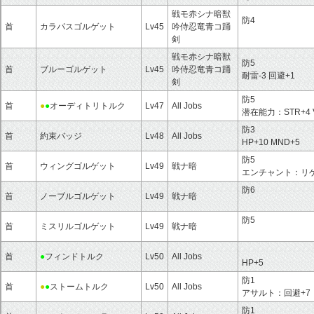
戦モ赤シナ暗獣
防4
首
カラパスゴルゲット
Lv45
吟侍忍竜青コ踊
剣
戦モ赤シナ暗獣
防5
首
ブルーゴルゲット
Lv45
吟侍忍竜青コ踊
耐雷-3 回避+1
剣
防5
首
●
●
オーディトリトルク
Lv47
All Jobs
潜在能力：STR+4 V
防3
首
約束バッジ
Lv48
All Jobs
HP+10 MND+5
防5
首
ウィングゴルゲット
Lv49
戦ナ暗
エンチャント：リゲ
防6
首
ノーブルゴルゲット
Lv49
戦ナ暗
防5
首
ミスリルゴルゲット
Lv49
戦ナ暗
首
●
フィンドトルク
Lv50
All Jobs
HP+5
防1
首
●
●
ストームトルク
Lv50
All Jobs
アサルト：回避+7
防1