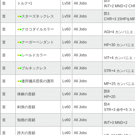
防5
首
トルク+1
Lv58
All Jobs
INT+2 MND+2 CH
防1
首
●
●
スターズネックレス
Lv59
All Jobs
CHR+3 15HPを
首
●
●
クロコダイルカラー
Lv60
All Jobs
AGI+4 カンパニエ：
首
●
●
クーガーペンダント
Lv60
All Jobs
HP+30 カンパニエ
首
●
●
シールドカラー
Lv60
All Jobs
VIT+4 カンパニエ：
首
●
●
ブルネックレス
Lv60
All Jobs
STR+4 カンパニエ
首
●
●
連邦傭兵団長の護符
Lv60
All Jobs
MP+25 カンパニ
防8
首
体錬の首鎖
Lv60
All Jobs
HP+20
防4
首
剣侠の首鎖
Lv60
All Jobs
STR+3 命中+5 ス
首
知徳の首鎖
Lv60
All Jobs
INT+3 MND+2
首
誇大の首鎖
Lv60
All Jobs