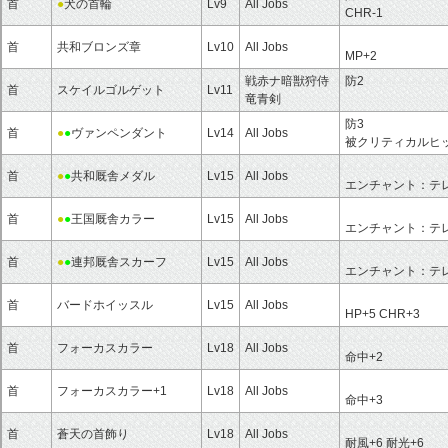
首
●
犬の首輪
Lv9
All Jobs
CHR-1
首
共和ブロンズ章
Lv10
All Jobs
MP+2
戦赤ナ暗獣狩侍
防2
首
スケイルゴルゲット
Lv11
竜青剣
防3
首
●
●
ヴァンペンダント
Lv14
All Jobs
被クリティカルヒッ
首
●
●
共和厩舎メダル
Lv15
All Jobs
エンチャント：テ
首
●
●
王国厩舎カラー
Lv15
All Jobs
エンチャント：テ
首
●
●
連邦厩舎スカーフ
Lv15
All Jobs
エンチャント：テ
首
バードホイッスル
Lv15
All Jobs
HP+5 CHR+3
首
フォーカスカラー
Lv18
All Jobs
命中+2
首
フォーカスカラー+1
Lv18
All Jobs
命中+3
首
蒼天の首飾り
Lv18
All Jobs
耐風+6 耐光+6