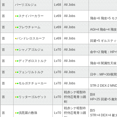
首
バーリゴルジェ
Lv68
All Jobs
首
●
●
スナイパーカラー
Lv69
All Jobs
飛命+6 飛攻+5 モ
首
●
●
フレウチャーム
Lv69
All Jobs
AGI+4 飛命+4 飛攻
首
●
バンドレロスカーフ
Lv69
All Jobs
回避+5 ギルステ
首
●
●
シャノアゴルジェ
Lv70
All Jobs
命中+2 飛竜：HP+
首
●
●
ディアボロストルク
Lv70
All Jobs
飛命+8 闇属性天候
首
●
●
フェンリルトルク
Lv70
All Jobs
日中：MP+30/夜
首
●
●
モルガナチョーカー
Lv70
All Jobs
STR-2 DEX-2 M
戦赤シナ暗獣吟
防8
首
●
●
リッターゴルゲット
Lv70
狩侍忍竜青コ踊
HP+25 回避+5 敵
剣
戦赤シナ暗獣吟
防5
首
●
●
倶毘羅の数珠
Lv70
狩侍忍竜青コ踊
STR+4 DEX+4 