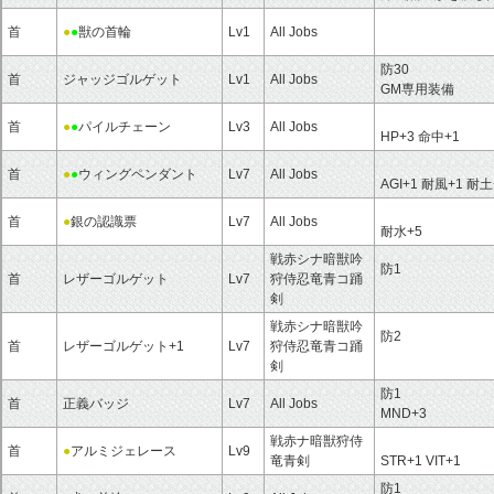
首
●
●
獣の首輪
Lv1
All Jobs
防30
首
ジャッジゴルゲット
Lv1
All Jobs
GM専用装備
首
●
●
パイルチェーン
Lv3
All Jobs
HP+3 命中+1
首
●
●
ウィングペンダント
Lv7
All Jobs
AGI+1 耐風+1 耐土
首
●
銀の認識票
Lv7
All Jobs
耐水+5
戦赤シナ暗獣吟
防1
首
レザーゴルゲット
Lv7
狩侍忍竜青コ踊
剣
戦赤シナ暗獣吟
防2
首
レザーゴルゲット+1
Lv7
狩侍忍竜青コ踊
剣
防1
首
正義バッジ
Lv7
All Jobs
MND+3
戦赤ナ暗獣狩侍
首
●
アルミジェレース
Lv9
竜青剣
STR+1 VIT+1
防1