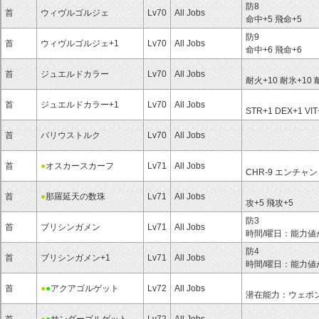
防8
首
ウィヴルゴルジェ
Lv70
All Jobs
命中+5 飛命+5
防9
首
ウィヴルゴルジェ+1
Lv70
All Jobs
命中+6 飛命+6
首
ジュエルドカラー
Lv70
All Jobs
耐火+10 耐氷+10 
首
ジュエルドカラー+1
Lv70
All Jobs
STR+1 DEX+1 VI
首
バリウストルク
Lv70
All Jobs
首
●
オスカースカーフ
Lv71
All Jobs
CHR-9 エンチ
首
●
那羅延天の数珠
Lv71
All Jobs
攻+5 飛攻+5
防3
首
ブリシンガメン
Lv71
All Jobs
時間/曜日：能力値
防4
首
ブリシンガメン+1
Lv71
All Jobs
時間/曜日：能力値
首
●
●
アクアゴルゲット
Lv72
All Jobs
潜在能力：ウェポ
首
●
●
サンダーゴルゲット
Lv72
All Jobs