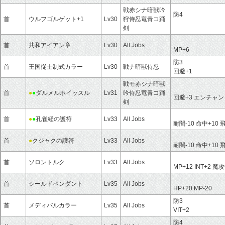
戦赤シナ暗獣吟
防4
首
ウルフゴルゲット+1
Lv30
狩侍忍竜青コ踊
剣
首
共和アイアン章
Lv30
All Jobs
MP+6
防3
首
王国従士制式カラー
Lv30
戦ナ暗獣侍忍
回避+1
戦モ赤シナ暗獣
首
●
●
ダルメルホイッスル
Lv31
吟侍忍竜青コ踊
回避+3 エンチャント
剣
首
●
●
孔雀経の護符
Lv33
All Jobs
耐闇-10 命中+10 
首
●
クジャクの護符
Lv33
All Jobs
耐闇-10 命中+10 
首
ソロントルク
Lv33
All Jobs
MP+12 INT+2 魔攻
首
シールドペンダント
Lv35
All Jobs
HP+20 MP-20
防3
首
メディバルカラー
Lv35
All Jobs
VIT+2
防4