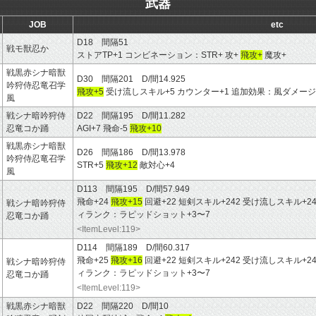
武器
JOB
etc
D18 間隔51
戦モ獣忍か
ストアTP+1 コンビネーション：STR+ 攻+
飛攻+
魔攻+
戦黒赤シナ暗獣
D30 間隔201 D/間14.925
吟狩侍忍竜召学
飛攻+5
受け流しスキル+5 カウンター+1 追加効果：風ダメージ
風
戦シナ暗吟狩侍
D22 間隔195 D/間11.282
忍竜コか踊
AGI+7 飛命-5
飛攻+10
戦黒赤シナ暗獣
D26 間隔186 D/間13.978
吟狩侍忍竜召学
STR+5
飛攻+12
敵対心+4
風
D113 間隔195 D/間57.949
飛命+24
飛攻+15
回避+22 短剣スキル+242 受け流しスキル+24
戦シナ暗吟狩侍
ィランク：ラピッドショット+3〜7
忍竜コか踊
<ItemLevel:119>
D114 間隔189 D/間60.317
飛命+25
飛攻+16
回避+22 短剣スキル+242 受け流しスキル+24
戦シナ暗吟狩侍
ィランク：ラピッドショット+3〜7
忍竜コか踊
<ItemLevel:119>
戦黒赤シナ暗獣
D22 間隔220 D/間10