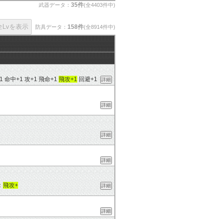
35件
武器データ：
(全4403件中)
158件
防具データ：
(全8914件中)
R+1 命中+1 攻+1 飛命+1
飛攻+1
回避+1
詳細
詳細
詳細
詳細
：
飛攻+
詳細
詳細