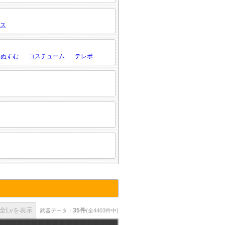
ス
・ぬすむ
コスチューム
テレポ
35件
武器データ：
(全4403件中)