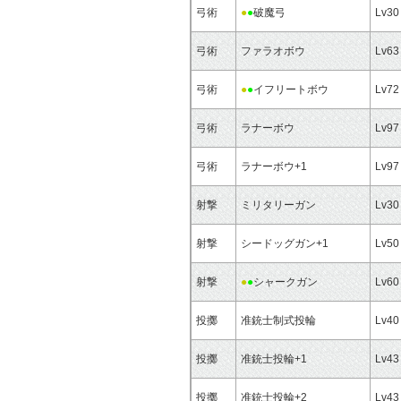
弓術
●
●
破魔弓
Lv30
弓術
ファラオボウ
Lv63
弓術
●
●
イフリートボウ
Lv72
弓術
ラナーボウ
Lv97
弓術
ラナーボウ+1
Lv97
射撃
ミリタリーガン
Lv30
射撃
シードッグガン+1
Lv50
射撃
●
●
シャークガン
Lv60
投擲
准銃士制式投輪
Lv40
投擲
准銃士投輪+1
Lv43
投擲
准銃士投輪+2
Lv43