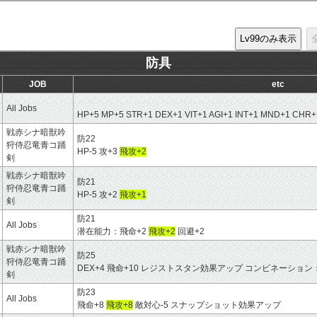
防具
JOB
etc
All Jobs
HP+5 MP+5 STR+1 DEX+1 VIT+1 AGI+1 INT+1 MND+1 CH
戦赤シナ暗獣吟
防22
狩侍忍竜青コ踊
HP-5 攻+3
飛攻+2
剣
戦赤シナ暗獣吟
防21
狩侍忍竜青コ踊
HP-5 攻+2
飛攻+1
剣
防21
All Jobs
潜在能力：飛命+2
飛攻+2
回避+2
戦赤シナ暗獣吟
防25
狩侍忍竜青コ踊
DEX+4 飛命+10 レジストスタン効果アップ コンビネーション
剣
防23
All Jobs
飛命+8
飛攻+8
敵対心-5 スナップショット効果アップ