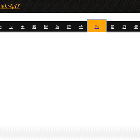
ふぁいなび
忍
赤
シ
ナ
暗
獣
吟
狩
侍
竜
召
青