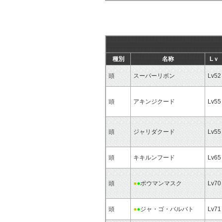
種別
名称
Lｖ
頭
スーパーリボン
Lv52
頭
アキンジクード
Lv55
頭
ジャリダクード
Lv55
頭
キキルンフード
Lv65
頭
●
●
ボウマンマスク
Lv70
頭
●
●
ジャ・ゴ・バルバト
Lv71