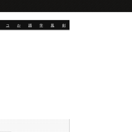
コ
か
踊
学
風
剣