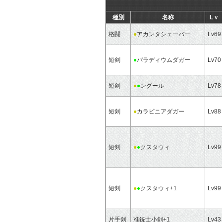
種別
名称
Lｖ
格闘
●
アカンタシェーバー
Lv69
短剣
●
パラディウムダガー
Lv70
短剣
●
●
ングール
Lv78
短剣
●
カラビニアダガー
Lv88
短剣
●
●
クスタウィ
Lv99
短剣
●
●
クスタウィ+1
Lv99
片手剣
准銃士小剣+1
Lv43