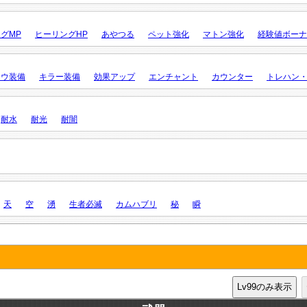
グMP
ヒーリングHP
あやつる
ペット強化
マトン強化
経験値ボーナ
ロウ装備
キラー装備
効果アップ
エンチャント
カウンター
トレハン
耐水
耐光
耐闇
天
空
湧
生者必滅
カムハブリ
秘
瞬