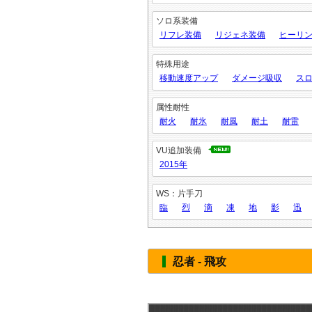
ソロ系装備
リフレ装備
リジェネ装備
ヒーリン
特殊用途
移動速度アップ
ダメージ吸収
ス
属性耐性
耐火
耐氷
耐風
耐土
耐雷
VU追加装備
2015年
WS：片手刀
臨
烈
滴
凍
地
影
迅
忍者 - 飛攻