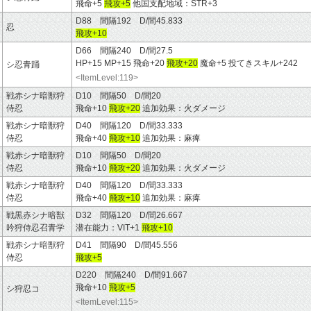
飛命+5
飛攻+5
他国支配地域：STR+3
D88 間隔192 D/間45.833
忍
飛攻+10
D66 間隔240 D/間27.5
HP+15 MP+15 飛命+20
飛攻+20
魔命+5 投てきスキル+242
シ忍青踊
<ItemLevel:119>
戦赤シナ暗獣狩
D10 間隔50 D/間20
侍忍
飛命+10
飛攻+20
追加効果：火ダメージ
戦赤シナ暗獣狩
D40 間隔120 D/間33.333
侍忍
飛命+40
飛攻+10
追加効果：麻痺
戦赤シナ暗獣狩
D10 間隔50 D/間20
侍忍
飛命+10
飛攻+20
追加効果：火ダメージ
戦赤シナ暗獣狩
D40 間隔120 D/間33.333
侍忍
飛命+40
飛攻+10
追加効果：麻痺
戦黒赤シナ暗獣
D32 間隔120 D/間26.667
吟狩侍忍召青学
潜在能力：VIT+1
飛攻+10
戦赤シナ暗獣狩
D41 間隔90 D/間45.556
侍忍
飛攻+5
D220 間隔240 D/間91.667
飛命+10
飛攻+5
シ狩忍コ
<ItemLevel:115>