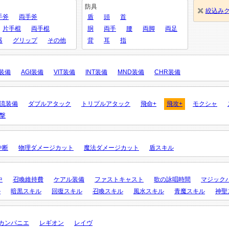
防具
絞込み
手斧
両手斧
盾
頭
首
片手棍
両手棍
胴
両手
腰
両脚
両足
器
グリップ
その他
背
耳
指
X装備
AGI装備
VIT装備
INT装備
MND装備
CHR装備
流装備
ダブルアタック
トリプルアタック
飛命+
飛攻+
モクシャ
撃
中断
物理ダメージカット
魔法ダメージカット
盾スキル
中
召喚維持費
ケアル装備
ファストキャスト
歌の詠唱時間
マジック
ル
暗黒スキル
回復スキル
召喚スキル
風水スキル
青魔スキル
神聖
カンパニエ
レギオン
レイヴ