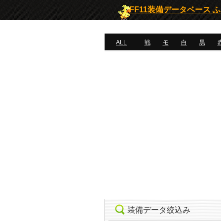
FF11装備データベース 
ALL
戦
モ
白
黒
装備データ絞込み