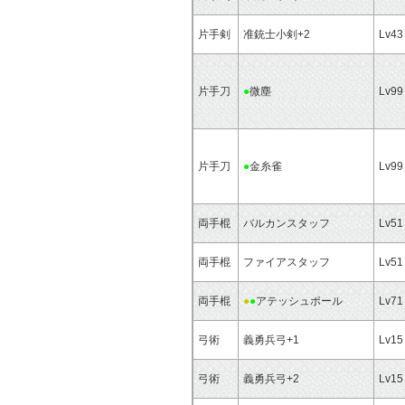
片手剣
准銃士小剣+2
Lv43
片手刀
●
微塵
Lv99
片手刀
●
金糸雀
Lv99
両手棍
バルカンスタッフ
Lv51
両手棍
ファイアスタッフ
Lv51
両手棍
●
●
アテッシュポール
Lv71
弓術
義勇兵弓+1
Lv15
弓術
義勇兵弓+2
Lv15