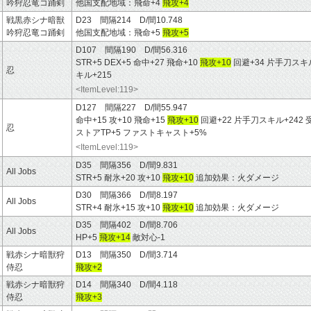
吟狩忍竜コ踊剣
他国支配地域：飛命+4
飛攻+4
戦黒赤シナ暗獣
D23 間隔214 D/間10.748
吟狩忍竜コ踊剣
他国支配地域：飛命+5
飛攻+5
D107 間隔190 D/間56.316
STR+5 DEX+5 命中+27 飛命+10
飛攻+10
回避+34 片手刀スキル
忍
キル+215
<ItemLevel:119>
D127 間隔227 D/間55.947
命中+15 攻+10 飛命+15
飛攻+10
回避+22 片手刀スキル+242 
忍
ストアTP+5 ファストキャスト+5%
<ItemLevel:119>
D35 間隔356 D/間9.831
All Jobs
STR+5 耐氷+20 攻+10
飛攻+10
追加効果：火ダメージ
D30 間隔366 D/間8.197
All Jobs
STR+4 耐氷+15 攻+10
飛攻+10
追加効果：火ダメージ
D35 間隔402 D/間8.706
All Jobs
HP+5
飛攻+14
敵対心-1
戦赤シナ暗獣狩
D13 間隔350 D/間3.714
侍忍
飛攻+2
戦赤シナ暗獣狩
D14 間隔340 D/間4.118
侍忍
飛攻+3