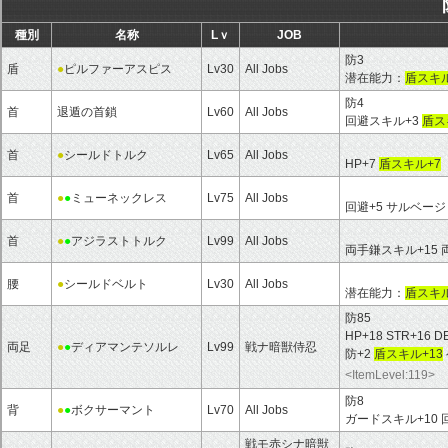
種別
名称
Lｖ
JOB
防3
盾
●
ピルファーアスピス
Lv30
All Jobs
潜在能力：
盾スキル
防4
首
退遁の首鎖
Lv60
All Jobs
回避スキル+3
盾ス
首
●
シールドトルク
Lv65
All Jobs
HP+7
盾スキル+7
首
●
●
ミューネックレス
Lv75
All Jobs
回避+5 サルベージ
首
●
●
アジラストトルク
Lv99
All Jobs
両手鎌スキル+15 
腰
●
シールドベルト
Lv30
All Jobs
潜在能力：
盾スキル
防85
HP+18 STR+16 D
両足
●
●
ディアマンテソルレ
Lv99
戦ナ暗獣侍忍
防+2
盾スキル+13
<ItemLevel:119>
防8
背
●
●
ボクサーマント
Lv70
All Jobs
ガードスキル+10 
戦モ赤シナ暗獣