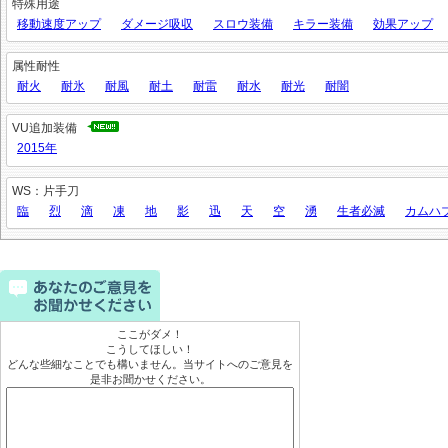
特殊用途
移動速度アップ
ダメージ吸収
スロウ装備
キラー装備
効果アップ
属性耐性
耐火
耐氷
耐風
耐土
耐雷
耐水
耐光
耐闇
VU追加装備
2015年
WS：片手刀
臨
烈
滴
凍
地
影
迅
天
空
湧
生者必滅
カムハ
ここがダメ！
こうしてほしい！
どんな些細なことでも構いません。当サイトへのご意見を
是非お聞かせください。