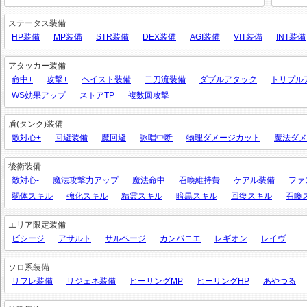
ステータス装備
HP装備
MP装備
STR装備
DEX装備
AGI装備
VIT装備
INT装備
アタッカー装備
命中+
攻撃+
ヘイスト装備
二刀流装備
ダブルアタック
トリプル
WS効果アップ
ストアTP
複数回攻撃
盾(タンク)装備
敵対心+
回避装備
魔回避
詠唱中断
物理ダメージカット
魔法ダメ
後衛装備
敵対心-
魔法攻撃力アップ
魔法命中
召喚維持費
ケアル装備
ファ
弱体スキル
強化スキル
精霊スキル
暗黒スキル
回復スキル
召喚
エリア限定装備
ビシージ
アサルト
サルベージ
カンパニエ
レギオン
レイヴ
ソロ系装備
リフレ装備
リジェネ装備
ヒーリングMP
ヒーリングHP
あやつる