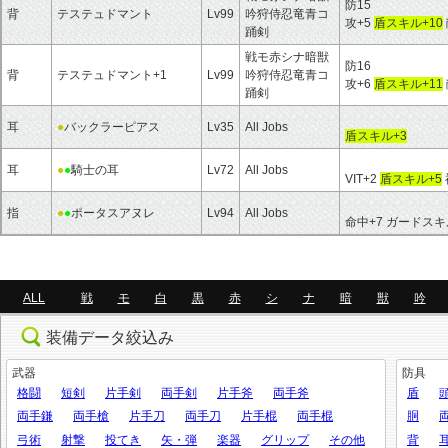
防15
背
テステュドマント
Lv99
吟狩侍忍竜青コ
攻+5
盾スキル+10
踊剣
戦モ赤シナ暗獣
防16
背
テステュドマント+1
Lv99
吟狩侍忍竜青コ
攻+6
盾スキル+11
踊剣
耳
●
バックラーピアス
Lv35
All Jobs
盾スキル+3
耳
●
●
騎士の耳
Lv72
All Jobs
VIT+2
盾スキル+5
指
●
●
ポータスアヌレ
Lv94
All Jobs
命中+7 ガードスキ
ALL
戦
モ
白
黒
赤
シ
ナ
暗
獣
吟
装備データ絞込み
武器
防具
格闘
短剣
片手剣
両手剣
片手斧
両手斧
盾
両手鎌
両手槍
片手刀
両手刀
片手棍
両手棍
胴
弓術
射撃
投てき
矢・弾
楽器
グリップ
その他
背