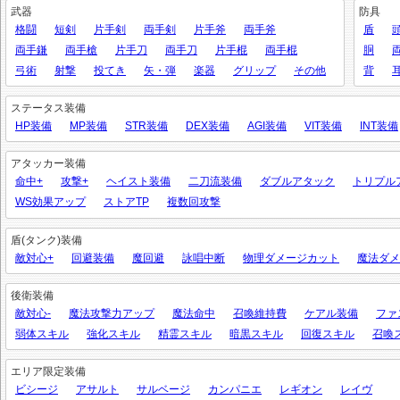
武器
防具
格闘
短剣
片手剣
両手剣
片手斧
両手斧
盾
両手鎌
両手槍
片手刀
両手刀
片手棍
両手棍
胴
弓術
射撃
投てき
矢・弾
楽器
グリップ
その他
背
ステータス装備
HP装備
MP装備
STR装備
DEX装備
AGI装備
VIT装備
INT装備
アタッカー装備
命中+
攻撃+
ヘイスト装備
二刀流装備
ダブルアタック
トリプル
WS効果アップ
ストアTP
複数回攻撃
盾(タンク)装備
敵対心+
回避装備
魔回避
詠唱中断
物理ダメージカット
魔法ダメ
後衛装備
敵対心-
魔法攻撃力アップ
魔法命中
召喚維持費
ケアル装備
ファ
弱体スキル
強化スキル
精霊スキル
暗黒スキル
回復スキル
召喚
エリア限定装備
ビシージ
アサルト
サルベージ
カンパニエ
レギオン
レイヴ