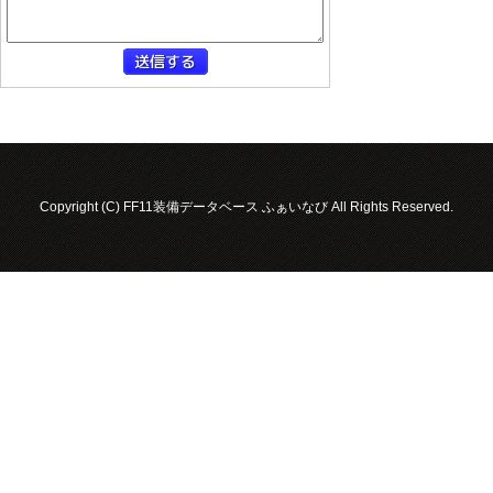
Copyright (C) FF11装備データベース ふぁいなび All Rights Reserved.