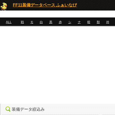
FF11装備データベース ふぁいなび
ALL
戦
モ
白
黒
赤
シ
ナ
暗
獣
吟
装備データ絞込み