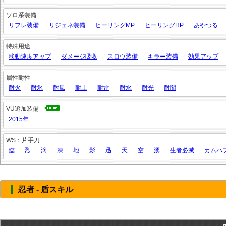
ソロ系装備
リフレ装備
リジェネ装備
ヒーリングMP
ヒーリングHP
あやつる
特殊用途
移動速度アップ
ダメージ吸収
スロウ装備
キラー装備
効果アップ
属性耐性
耐火
耐氷
耐風
耐土
耐雷
耐水
耐光
耐闇
VU追加装備
2015年
WS：片手刀
臨
烈
滴
凍
地
影
迅
天
空
湧
生者必滅
カムハ
忍者 - 盾スキル