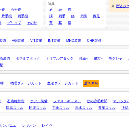
防具
絞込み
手斧
両手斧
盾
頭
首
片手棍
両手棍
胴
両手
腰
両脚
両足
器
グリップ
その他
背
耳
指
X装備
AGI装備
VIT装備
INT装備
MND装備
CHR装備
流装備
ダブルアタック
トリプルアタック
飛命+
飛攻+
モクシャ
撃
中断
物理ダメージカット
魔法ダメージカット
盾スキル
中
召喚維持費
ケアル装備
ファストキャスト
歌の詠唱時間
マジック
ル
暗黒スキル
回復スキル
召喚スキル
風水スキル
青魔スキル
神聖
カンパニエ
レギオン
レイヴ