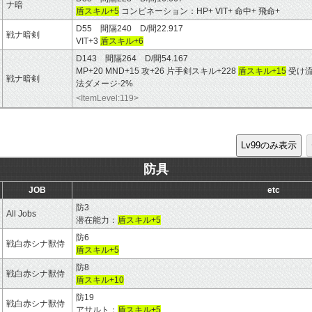
ナ暗
盾スキル+5
コンビネーション：HP+ VIT+ 命中+ 飛命+
D55 間隔240 D/間22.917
戦ナ暗剣
VIT+3
盾スキル+6
D143 間隔264 D/間54.167
MP+20 MND+15 攻+26 片手剣スキル+228
盾スキル+15
受け流
戦ナ暗剣
法ダメージ-2%
<ItemLevel:119>
防具
JOB
etc
防3
All Jobs
潜在能力：
盾スキル+5
防6
戦白赤シナ獣侍
盾スキル+5
防8
戦白赤シナ獣侍
盾スキル+10
防19
戦白赤シナ獣侍
アサルト：
盾スキル+5