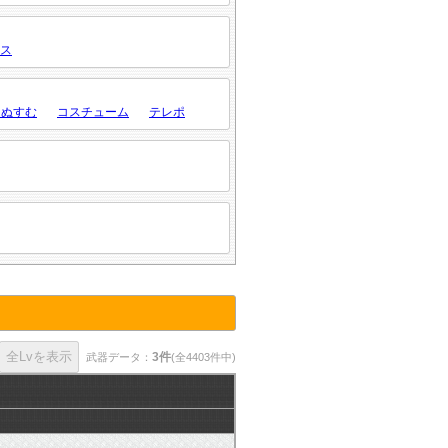
ス
・ぬすむ
コスチューム
テレポ
3件
武器データ：
(全4403件中)