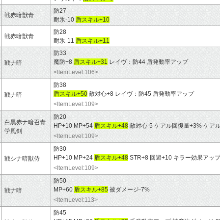
防27
戦赤暗獣青
耐氷-10
盾スキル+10
防28
戦赤暗獣青
耐氷-11
盾スキル+11
防33
魔防+8
盾スキル+31
レイヴ：防44 盾発動率アップ
戦ナ暗
<ItemLevel:106>
防38
盾スキル+50
敵対心+8 レイヴ：防45 盾発動率アップ
戦ナ暗
<ItemLevel:109>
防20
白黒赤ナ暗召青
HP+10 MP+54
盾スキル+48
敵対心-5 ケアル回復量+3% ケア
学風剣
<ItemLevel:109>
防30
HP+10 MP+24
盾スキル+48
STR+8 回避+10 キラー効果アッ
戦シナ暗獣侍
<ItemLevel:109>
防50
MP+60
盾スキル+85
被ダメージ-7%
戦ナ暗
<ItemLevel:113>
防45