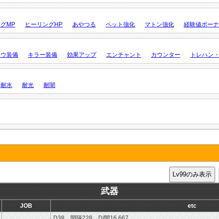
グMP
ヒーリングHP
あやつる
ペット強化
マトン強化
経験値ボーナ
ロウ装備
キラー装備
効果アップ
エンチャント
カウンター
トレハン
耐水
耐光
耐闇
武器
JOB
etc
D38 間隔228 D/間16.667