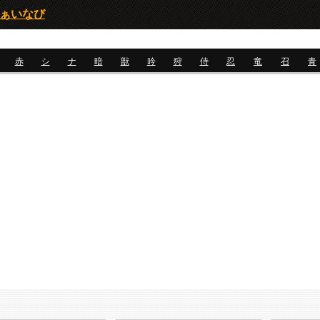
ふぁいなび
赤
シ
ナ
暗
獣
吟
狩
侍
忍
竜
召
青