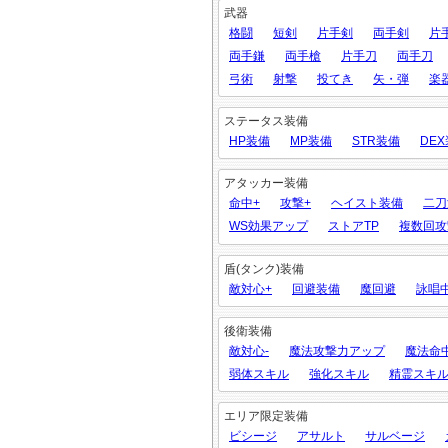
武器
格闘
短剣
片手剣
両手剣
片
両手鎌
両手槍
片手刀
両手刀
弓術
射撃
投てき
矢・弾
楽
ステータス装備
HP装備
MP装備
STR装備
DE
アタッカー装備
命中+
攻撃+
ヘイスト装備
二刀
WS効果アップ
ストアTP
複数回攻
盾(タンク)装備
敵対心+
回避装備
魔回避
詠唱
後衛装備
敵対心-
魔法攻撃力アップ
魔法命
弱体スキル
強化スキル
精霊スキ
エリア限定装備
ビシージ
アサルト
サルベージ