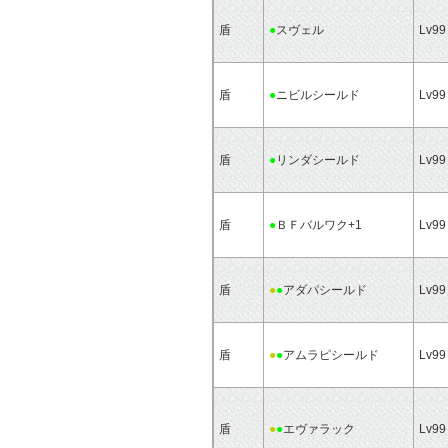
盾
●
スヴェル
Lv99
盾
●
ニビルシールド
Lv99
盾
●
リンダシールド
Lv99
盾
●
ＢＦバルワク+1
Lv99
盾
●
●
アダパシールド
Lv99
盾
●
●
アムラピシールド
Lv99
盾
●
●
エヴァラック
Lv99