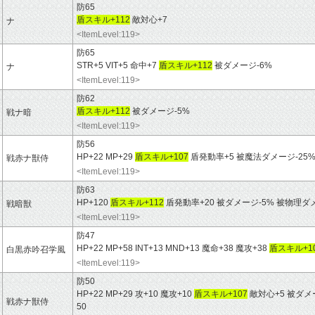
防65
盾スキル+112
敵対心+7
ナ
<ItemLevel:119>
防65
STR+5 VIT+5 命中+7
盾スキル+112
被ダメージ-6%
ナ
<ItemLevel:119>
防62
盾スキル+112
被ダメージ-5%
戦ナ暗
<ItemLevel:119>
防56
HP+22 MP+29
盾スキル+107
盾発動率+5 被魔法ダメージ-25
戦赤ナ獣侍
<ItemLevel:119>
防63
HP+120
盾スキル+112
盾発動率+20 被ダメージ-5% 被物理
戦暗獣
<ItemLevel:119>
防47
HP+22 MP+58 INT+13 MND+13 魔命+38 魔攻+38
盾スキル+1
白黒赤吟召学風
<ItemLevel:119>
防50
HP+22 MP+29 攻+10 魔攻+10
盾スキル+107
敵対心+5 被ダメ
戦赤ナ獣侍
50