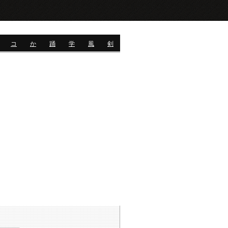
コ
か
踊
学
風
剣