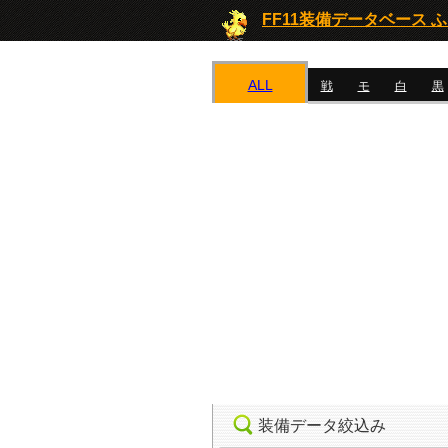
FF11装備データベース 
ALL
戦
モ
白
黒
装備データ絞込み