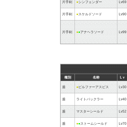
片手剣
●
シンフェンダー
Lv69
片手剣
●
スケルドソード
Lv90
片手剣
●
●
アナヘラソード
Lv99
種別
名称
Lｖ
盾
●
ピルファーアスピス
Lv30
盾
ライトバックラー
Lv40
盾
マスターシールド
Lv52
盾
●
●
ストームシールド
Lv70