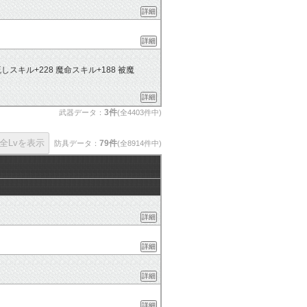
詳細
詳細
しスキル+228 魔命スキル+188 被魔
詳細
3件
武器データ：
(全4403件中)
79件
防具データ：
(全8914件中)
詳細
詳細
詳細
詳細