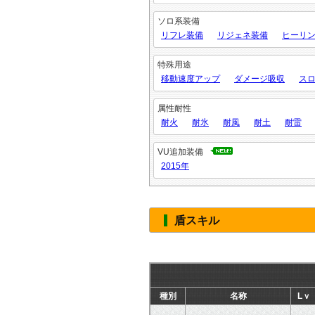
ソロ系装備
リフレ装備
リジェネ装備
ヒーリン
特殊用途
移動速度アップ
ダメージ吸収
ス
属性耐性
耐火
耐氷
耐風
耐土
耐雷
VU追加装備
2015年
盾スキル
種別
名称
Lｖ