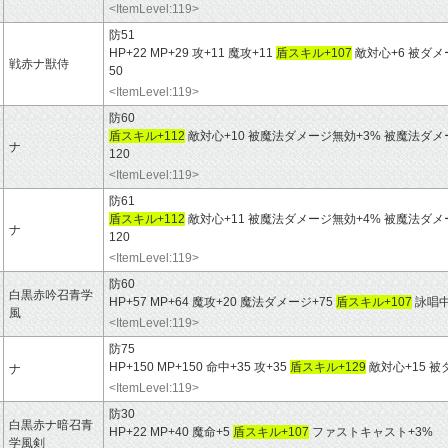
<ItemLevel:119>
防51
HP+22 MP+29 攻+11 魔攻+11
盾スキル+107
敵対心+6 被ダメ
戦赤ナ獣侍
50
<ItemLevel:119>
防60
盾スキル+112
敵対心+10 被魔法ダメージ無効+3% 被魔法ダメー
ナ
120
<ItemLevel:119>
防61
盾スキル+112
敵対心+11 被魔法ダメージ無効+4% 被魔法ダメー
ナ
120
<ItemLevel:119>
防60
白黒赤吟召青学
HP+57 MP+64 魔攻+20 魔法ダメージ+75
盾スキル+107
詠唱中
風
<ItemLevel:119>
防75
HP+150 MP+150 命中+35 攻+35
盾スキル+129
敵対心+15 被
ナ
<ItemLevel:119>
防30
白黒赤ナ暗召青
HP+22 MP+40 魔命+5
盾スキル+107
ファストキャスト+3%
学風剣