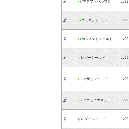
盾
●
ビアテフィバルワク
Lv99
盾
●
●
エミネンシールド
Lv99
盾
●
●
ホムステドシールド
Lv99
盾
キレダーシールド
Lv99
盾
●
ウェザリシールド+1
Lv99
盾
●
トィエライエキュ+1
Lv99
盾
キレダーシールド+1
Lv99