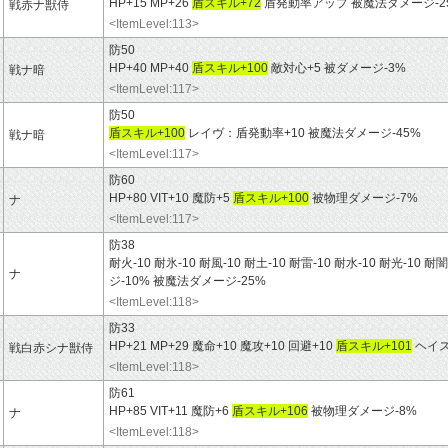
HP+15 MP+26
盾スキル+72
盾発動率アップ 被魔法ダメージ-2
戦赤ナ獣侍
<ItemLevel:113>
防50
HP+40 MP+40
盾スキル+100
敵対心+5 被ダメージ-3%
戦ナ暗
<ItemLevel:117>
防50
盾スキル+100
レイヴ：盾発動率+10 被魔法ダメージ-45%
戦ナ暗
<ItemLevel:117>
防60
HP+80 VIT+10 魔防+5
盾スキル+100
被物理ダメージ-7%
ナ
<ItemLevel:117>
防38
耐火-10 耐氷-10 耐風-10 耐土-10 耐雷-10 耐水-10 耐光-10 耐闇
ナ
ジ-10% 被魔法ダメージ-25%
<ItemLevel:118>
防33
HP+21 MP+29 魔命+10 魔攻+10 回避+10
盾スキル+101
ヘイス
戦白赤シナ獣侍
<ItemLevel:118>
防61
HP+85 VIT+11 魔防+6
盾スキル+106
被物理ダメージ-8%
ナ
<ItemLevel:118>