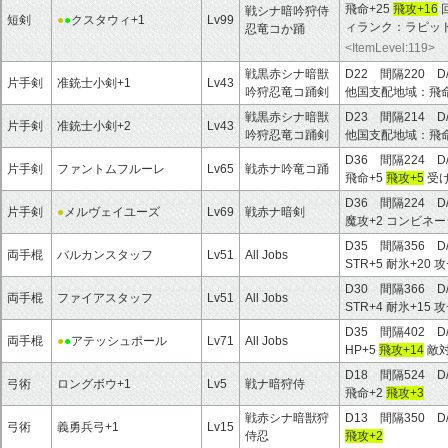
飛命+25
飛攻+16
回
戦シナ暗吟狩侍
短剣
●
●
クスタウィ+1
Lv99
ィランク：ラピッド
忍竜コか踊
<ItemLevel:119>
戦黒赤シナ暗獣
D22 間隔220 
片手剣
准銃士小剣+1
Lv43
吟狩忍竜コ踊剣
他国支配地域：飛命
戦黒赤シナ暗獣
D23 間隔214 D
片手剣
准銃士小剣+2
Lv43
吟狩忍竜コ踊剣
他国支配地域：飛命
D36 間隔224 D
片手剣
ファントムフルーレ
Lv65
戦赤ナ吟竜コ踊
飛命+5
飛攻+5
受け
D36 間隔224 D
片手剣
●
メルヴェイユーズ
Lv69
戦赤ナ暗剣
魔攻+2 コンビネー
D35 間隔356 D
両手棍
バルカンスタッフ
Lv51
All Jobs
STR+5 耐氷+20 攻
D30 間隔366 D
両手棍
ファイアスタッフ
Lv51
All Jobs
STR+4 耐氷+15 攻
D35 間隔402 D
両手棍
●
●
アテッシュポール
Lv71
All Jobs
HP+5
飛攻+14
敵対
D18 間隔524 D
弓術
ロングボウ+1
Lv5
戦ナ暗狩侍
飛命+2
飛攻+3
戦赤シナ暗獣狩
D13 間隔350 D
弓術
義勇兵弓+1
Lv15
侍忍
飛攻+2