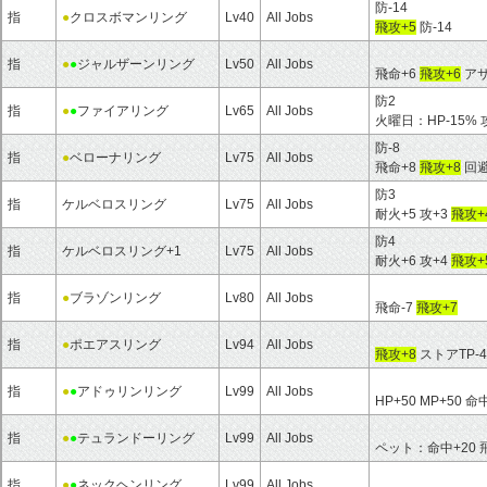
防-14
指
●
クロスボマンリング
Lv40
All Jobs
飛攻+5
防-14
指
●
●
ジャルザーンリング
Lv50
All Jobs
飛命+6
飛攻+6
アサ
防2
指
●
●
ファイアリング
Lv65
All Jobs
火曜日：HP-15% 
防-8
指
●
ベローナリング
Lv75
All Jobs
飛命+8
飛攻+8
回避-
防3
指
ケルベロスリング
Lv75
All Jobs
耐火+5 攻+3
飛攻+
防4
指
ケルベロスリング+1
Lv75
All Jobs
耐火+6 攻+4
飛攻+
指
●
ブラゾンリング
Lv80
All Jobs
飛命-7
飛攻+7
指
●
ポエアスリング
Lv94
All Jobs
飛攻+8
ストアTP-4
指
●
●
アドゥリンリング
Lv99
All Jobs
HP+50 MP+50 命
指
●
●
テュランドーリング
Lv99
All Jobs
ペット：命中+20 飛
指
●
●
ネックヘンリング
Lv99
All Jobs