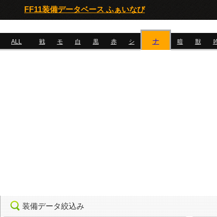
FF11装備データベース ふぁいなび
ナ
ALL
戦
モ
白
黒
赤
シ
暗
獣
装備データ絞込み