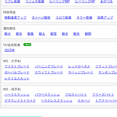
リフレ装備
リジェネ装備
ヒーリングMP
ヒーリングHP
あやつる
特殊用途
移動速度アップ
ダメージ吸収
スロウ装備
キラー装備
効果アップ
属性耐性
耐火
耐氷
耐風
耐土
耐雷
耐水
耐光
耐闇
VU追加装備
2015年
WS：片手剣
ファストブレード
バーニングブレード
レッドロータス
フラットブレ
ボーパルブレード
スウィフトブレード
サベッジブレード
サンギンブ
レクイエスカット
WS：両手剣
ハードスラッシュ
パワースラッシュ
フロストバイト
フリーズバイト
グラウンドストライク
ヘラクレススラッシュ
スカージ
トアクリーバ