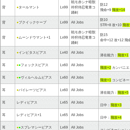
戦モ赤シナ暗獣
防12
背
●
タールマント
Lv99
吟狩侍忍竜青コ
飛命+9
飛攻+14
踊剣
防10
背
●
ブクイックケープ
Lv99
All Jobs
STR+8 攻+10
飛攻
戦モ赤シナ暗獣
防15
背
●
ムーンドウマント+1
Lv99
吟狩侍忍竜青コ
命中+12 攻+12 飛
踊剣
耳
●
インピタスピアス
Lv40
All Jobs
潜在能力：
飛攻+1
耳
●
●
フォックスピアス
Lv60
All Jobs
飛攻+2
カンパニエ
耳
●
●
ヴィルヘルムピアス
Lv60
All Jobs
飛攻+1
コンビネーシ
耳
●
パイレーツピアス
Lv60
All Jobs
潜在能力：
飛攻+5
耳
レディピアス
Lv65
All Jobs
日中：
飛攻+3
耳
レディピアス+1
Lv65
All Jobs
日中：
飛攻+4
耳
●
●
スプレマシーピアス
Lv69
All Jobs