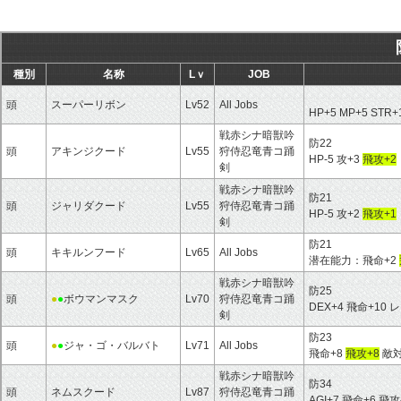
種別
名称
Lｖ
JOB
頭
スーパーリボン
Lv52
All Jobs
HP+5 MP+5 STR+
戦赤シナ暗獣吟
防22
頭
アキンジクード
Lv55
狩侍忍竜青コ踊
HP-5 攻+3
飛攻+2
剣
戦赤シナ暗獣吟
防21
頭
ジャリダクード
Lv55
狩侍忍竜青コ踊
HP-5 攻+2
飛攻+1
剣
防21
頭
キキルンフード
Lv65
All Jobs
潜在能力：飛命+2
戦赤シナ暗獣吟
防25
頭
●
●
ボウマンマスク
Lv70
狩侍忍竜青コ踊
DEX+4 飛命+1
剣
防23
頭
●
●
ジャ・ゴ・バルバト
Lv71
All Jobs
飛命+8
飛攻+8
敵対
戦赤シナ暗獣吟
防34
頭
ネムスクード
Lv87
狩侍忍竜青コ踊
AGI+7 飛命+6 飛攻