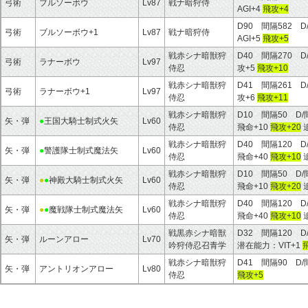
弓術
ブルソーボウ
Lv87
戦ナ暗狩侍
AGI+4
飛攻+4
D90 間隔582 D
弓術
ブルソーボウ+1
Lv87
戦ナ暗狩侍
AGI+5
飛攻+5
戦赤シナ暗獣狩
D40 間隔270 D
弓術
ラナーボウ
Lv97
侍忍
攻+5
飛攻+10
戦赤シナ暗獣狩
D41 間隔261 D
弓術
ラナーボウ+1
Lv97
侍忍
攻+6
飛攻+11
戦赤シナ暗獣狩
D10 間隔50 D
矢・弾
●
王国大騎士制式火矢
Lv60
侍忍
飛命+10
飛攻+20
戦赤シナ暗獣狩
D40 間隔120 D
矢・弾
●
警護隊士制式魔法矢
Lv60
侍忍
飛命+40
飛攻+10
戦赤シナ暗獣狩
D10 間隔50 D
矢・弾
●
●
神殿大騎士制式火矢
Lv60
侍忍
飛命+10
飛攻+20
戦赤シナ暗獣狩
D40 間隔120 D
矢・弾
●
●
魔戦隊士制式魔法矢
Lv60
侍忍
飛命+40
飛攻+10
戦黒赤シナ暗獣
D32 間隔120 D
矢・弾
ルーンアロー
Lv70
吟狩侍忍召青学
潜在能力：VIT+1
戦赤シナ暗獣狩
D41 間隔90 D/
矢・弾
アントリオンアロー
Lv80
侍忍
飛攻+5