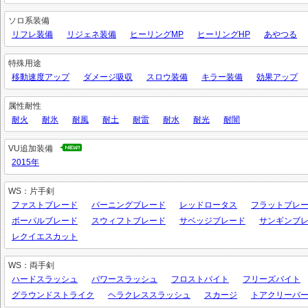
ソロ系装備
リフレ装備
リジェネ装備
ヒーリングMP
ヒーリングHP
あやつる
特殊用途
移動速度アップ
ダメージ吸収
スロウ装備
キラー装備
効果アップ
属性耐性
耐火
耐氷
耐風
耐土
耐雷
耐水
耐光
耐闇
VU追加装備
2015年
WS：片手剣
ファストブレード
バーニングブレード
レッドロータス
フラットブレ
ボーパルブレード
スウィフトブレード
サベッジブレード
サンギンブ
レクイエスカット
WS：両手剣
ハードスラッシュ
パワースラッシュ
フロストバイト
フリーズバイト
グラウンドストライク
ヘラクレススラッシュ
スカージ
トアクリーバ