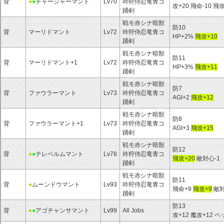
背
●
●
チャージャーマント
Lv70
吟狩侍忍竜青コ
攻+20 飛命-10 飛攻
踊剣
戦モ赤シナ暗獣
防10
背
マーリドマント
Lv72
吟狩侍忍竜青コ
HP+2%
飛攻+10
踊剣
戦モ赤シナ暗獣
防11
背
マーリドマント+1
Lv72
吟狩侍忍竜青コ
HP+3%
飛攻+11
踊剣
戦モ赤シナ暗獣
防7
背
ファウラーマント
Lv73
吟狩侍忍竜青コ
AGI+2
飛攻+12
踊剣
戦モ赤シナ暗獣
防8
背
ファウラーマント+1
Lv73
吟狩侍忍竜青コ
AGI+3
飛攻+15
踊剣
戦モ赤シナ暗獣
防12
背
●
●
テレベルムマント
Lv78
吟狩侍忍竜青コ
飛攻+20
敵対心-1
踊剣
戦モ赤シナ暗獣
防11
背
●
ムーンドウマント
Lv93
吟狩侍忍竜青コ
飛命+9
飛攻+9
敵対
踊剣
防13
背
●
●
アゴチャンサマント
Lv99
All Jobs
攻+12 魔攻+12 