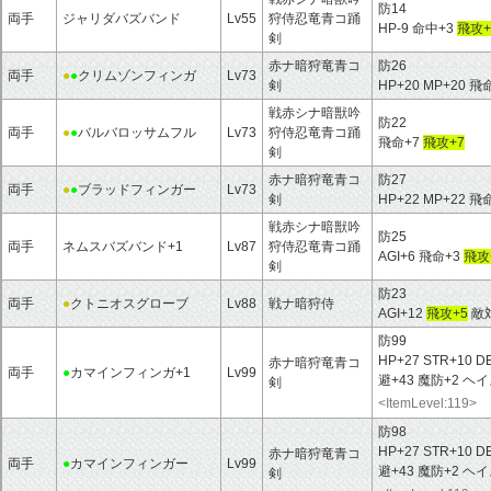
防14
両手
ジャリダバズバンド
Lv55
狩侍忍竜青コ踊
HP-9 命中+3
飛攻+
剣
赤ナ暗狩竜青コ
防26
両手
●
●
クリムゾンフィンガ
Lv73
剣
HP+20 MP+20 飛
戦赤シナ暗獣吟
防22
両手
●
●
バルバロッサムフル
Lv73
狩侍忍竜青コ踊
飛命+7
飛攻+7
剣
赤ナ暗狩竜青コ
防27
両手
●
●
ブラッドフィンガー
Lv73
剣
HP+22 MP+22 飛
戦赤シナ暗獣吟
防25
両手
ネムスバズバンド+1
Lv87
狩侍忍竜青コ踊
AGI+6 飛命+3
飛攻
剣
防23
両手
●
クトニオスグローブ
Lv88
戦ナ暗狩侍
AGI+12
飛攻+5
敵対
防99
HP+27 STR+10 DE
赤ナ暗狩竜青コ
両手
●
カマインフィンガ+1
Lv99
避+43 魔防+2 
剣
<ItemLevel:119>
防98
HP+27 STR+10 DE
赤ナ暗狩竜青コ
両手
●
カマインフィンガー
Lv99
避+43 魔防+2 
剣