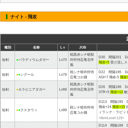
ナイト - 飛攻
種別
名称
Lｖ
JOB
戦黒赤シナ暗獣
D30 間隔201 D
短剣
●
パラディウムダガー
Lv70
吟狩侍忍竜召学
飛攻+5
受け流しスキ
風
戦シナ暗吟狩侍
D22 間隔195 D
短剣
●
●
ングール
Lv78
忍竜コか踊
AGI+7 飛命-5
飛攻+
戦黒赤シナ暗獣
D26 間隔186 D
短剣
●
カラビニアダガー
Lv88
吟狩侍忍竜召学
STR+5
飛攻+12
敵
風
D113 間隔195 
飛命+24
飛攻+15
回
戦シナ暗吟狩侍
短剣
●
●
クスタウィ
Lv99
ィランク：ラピッド
忍竜コか踊
<ItemLevel:119>
D114 間隔189 