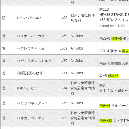
剣
防113
HP+38 STR+21 D
戦赤ナ暗獣狩侍
頭
●
デスペアヘルム
Lv99
+53 魔防+2 ヘイ
竜青剣
<ItemLevel:119>
首
●
●
スナイパーカラー
Lv69
All Jobs
飛命+6
飛攻+5
モク
首
●
●
フレウチャーム
Lv69
All Jobs
AGI+4 飛命+4
飛攻
首
●
●
ディアボロストルク
Lv70
All Jobs
飛命+8 闇属性天候
首
●
那羅延天の数珠
Lv71
All Jobs
攻+5
飛攻+5
戦赤シナ暗獣吟
防3
首
キキルンカラー
Lv74
狩侍忍竜青コ踊
命中-4 攻-4 飛命+
剣
首
●
●
カッパネックレス
Lv75
All Jobs
飛攻+8
サルベージ
戦赤シナ暗獣吟
首
●
●
オカチゴルゲット
Lv99
狩侍忍竜青コ踊
飛攻+25
ストアTP
剣