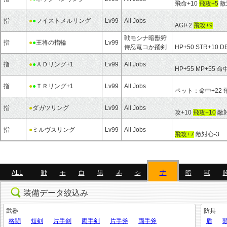
飛命+10
飛攻+5
敵
指
●
●
フイストメルリング
Lv99
All Jobs
AGI+2
飛攻+9
戦モシナ暗獣狩
指
●
●
王将の指輪
Lv99
侍忍竜コか踊剣
HP+50 STR+10 DE
指
●
●
ＡＤリング+1
Lv99
All Jobs
HP+55 MP+55 命
指
●
●
ＴＲリング+1
Lv99
All Jobs
ペット：命中+22 飛
指
●
ダガツリング
Lv99
All Jobs
攻+10
飛攻+10
敵対
指
●
ミルヴスリング
Lv99
All Jobs
飛攻+7
敵対心-3
ナ
ALL
戦
モ
白
黒
赤
シ
暗
獣
装備データ絞込み
武器
防具
格闘
短剣
片手剣
両手剣
片手斧
両手斧
盾