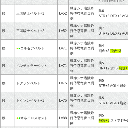
<ItemLevel:119>
戦赤シナ暗獣吟
防6
腰
王国騎士ベルト+1
Lv52
狩侍忍竜青コ踊
STR+2 DEX+2 A
剣
戦赤シナ暗獣吟
防7
腰
王国騎士ベルト+2
Lv52
狩侍忍竜青コ踊
STR+2 DEX+2 A
剣
戦赤シナ暗獣吟
防4
腰
●
●
コルセアベルト
Lv71
狩侍忍竜青コ踊
飛命+3
飛攻+3
剣
戦赤シナ暗獣吟
防5
腰
ベンチュラーベルト
Lv71
狩侍忍竜青コ踊
HP+12 攻+5
飛攻+
剣
戦赤シナ暗獣吟
防5
腰
トクソンベルト
Lv75
狩侍忍竜青コ踊
STR+2 AGI-4 飛命
剣
戦赤シナ暗獣吟
防5
腰
トクソンベルト+1
Lv75
狩侍忍竜青コ踊
STR+3 AGI-3 飛命
剣
戦赤シナ暗獣吟
防5
腰
●
●
オネイロスセスト
Lv88
狩侍忍竜青コ踊
飛攻+9
ストアTP+
剣