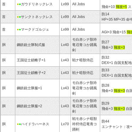
首
●
●
ガウドリネックレス
Lv99
All Jobs
飛命+10
飛攻+5
ス
防14
首
●
●
サンクトネックレス
Lv99
All Jobs
HP+35 MP+35 命
首
●
●
マークドゴルジェ
Lv99
All Jobs
AGI+3 飛命+15
飛攻
モ白赤シナ獣吟
防27
胴
鋼鉄銃士隊制式服
Lv40
竜召青コか踊風
飛命+3
飛攻+3
剣
防32
胴
王国従士鎖帷子+1
Lv43
戦ナ暗獣侍忍
DEX+1 自国支配
防33
胴
王国従士鎖帷子+2
Lv43
戦ナ暗獣侍忍
DEX+1 自国支配
モ白赤シナ獣吟
防28
胴
鋼鉄銃士隊服+1
Lv43
竜召青コか踊風
飛命+3
飛攻+3
自国
剣
モ白赤シナ獣吟
防29
胴
鋼鉄銃士隊服+2
Lv43
竜召青コか踊風
飛命+3
飛攻+3
自国
剣
戦モ赤シナ暗獣
防44
胴
●
●
ハイドラハーネス
Lv70
吟狩侍忍竜青コ
エンチャント：攻+
踊剣