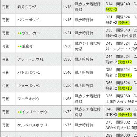
戦赤シナ暗獣狩
D14 間隔340 D
弓術
義勇兵弓+2
Lv15
侍忍
飛攻+3
D31 間隔524 D
弓術
パワーボウ+1
Lv16
戦ナ暗狩侍
飛命+2
飛攻+9
D35 間隔540 D
弓術
●
●
ヴュルガー
Lv21
戦ナ暗狩侍
飛命+3 水属性天候
戦赤シナ暗獣狩
D43 間隔524 D
弓術
●
●
破魔弓
Lv30
侍忍
対エンプティ：飛命
D44 間隔524 D
弓術
グレートボウ+1
Lv30
戦ナ暗狩侍
飛命+2
飛攻+12
D55 間隔524 D
弓術
バトルボウ+1
Lv40
戦ナ暗狩侍
飛命+2
飛攻+15
D66 間隔524 D
弓術
ウォーボウ+1
Lv50
戦ナ暗狩侍
飛命+2
飛攻+18
戦赤シナ暗獣狩
D36 間隔360 
弓術
ファラオボウ
Lv63
侍忍
土属性天候：飛命+
戦赤シナ暗獣狩
D40 間隔360 D
弓術
●
●
イフリートボウ
Lv72
侍忍
STR+3
飛攻+10
潜
D73 間隔582 D
弓術
ケルベロスボウ+1
Lv75
戦ナ暗狩侍
AGI+4 耐火+14 耐
D89 間隔600 D