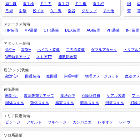
両手鎌
両手槍
片手刀
両手刀
片手棍
両手棍
胴
弓術
射撃
投てき
矢・弾
楽器
グリップ
その他
背
ステータス装備
HP装備
MP装備
STR装備
DEX装備
AGI装備
VIT装備
INT装備
アタッカー装備
命中+
攻撃+
ヘイスト装備
二刀流装備
ダブルアタック
トリプル
WS効果アップ
ストアTP
複数回攻撃
盾(タンク)装備
敵対心+
回避装備
魔回避
詠唱中断
物理ダメージカット
魔法ダメ
後衛装備
敵対心-
魔法攻撃力アップ
魔法命中
召喚維持費
ケアル装備
ファ
弱体スキル
強化スキル
精霊スキル
暗黒スキル
回復スキル
召喚
エリア限定装備
ビシージ
アサルト
サルベージ
カンパニエ
レギオン
レイヴ
ソロ系装備