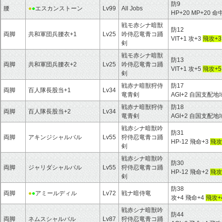
防9
腰
●
●
エスカンストーン
Lv99
All Jobs
HP+20 MP+20 命
戦モ赤シナ暗獣
防12
両脚
共和軍団兵腰衣+1
Lv25
吟侍忍竜青コ踊
VIT+1 攻+3
飛攻+3
剣
戦モ赤シナ暗獣
防13
両脚
共和軍団兵腰衣+2
Lv25
吟侍忍竜青コ踊
VIT+1 攻+5
飛攻+5
剣
戦赤ナ暗獣狩侍
防17
両脚
百人隊長股当+1
Lv34
竜青剣
AGI+2 自国支配
戦赤ナ暗獣狩侍
防18
両脚
百人隊長股当+2
Lv34
竜青剣
AGI+2 自国支配
戦赤シナ暗獣吟
防31
両脚
アキンジシャルバル
Lv55
狩侍忍竜青コ踊
HP-12 飛命+3
飛攻
剣
戦赤シナ暗獣吟
防30
両脚
ジャリダシャルバル
Lv55
狩侍忍竜青コ踊
HP-12 飛命+2
飛攻
剣
防38
両脚
●
●
アミールディル
Lv72
戦ナ暗侍竜
攻+4 飛命+4
飛攻+
戦赤シナ暗獣吟
防44
両脚
ネムスシャルバル
Lv87
狩侍忍竜青コ踊