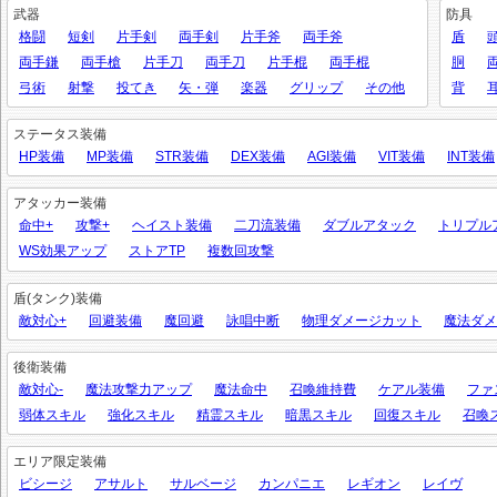
武器
防具
格闘
短剣
片手剣
両手剣
片手斧
両手斧
盾
両手鎌
両手槍
片手刀
両手刀
片手棍
両手棍
胴
弓術
射撃
投てき
矢・弾
楽器
グリップ
その他
背
ステータス装備
HP装備
MP装備
STR装備
DEX装備
AGI装備
VIT装備
INT装備
アタッカー装備
命中+
攻撃+
ヘイスト装備
二刀流装備
ダブルアタック
トリプル
WS効果アップ
ストアTP
複数回攻撃
盾(タンク)装備
敵対心+
回避装備
魔回避
詠唱中断
物理ダメージカット
魔法ダメ
後衛装備
敵対心-
魔法攻撃力アップ
魔法命中
召喚維持費
ケアル装備
ファ
弱体スキル
強化スキル
精霊スキル
暗黒スキル
回復スキル
召喚
エリア限定装備
ビシージ
アサルト
サルベージ
カンパニエ
レギオン
レイヴ