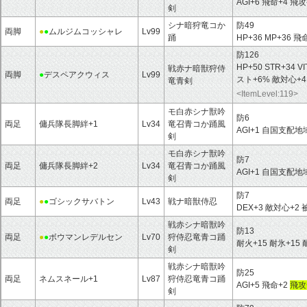
AGI+6 飛命+4 飛攻
剣
シナ暗狩竜コか
防49
両脚
●
●
ムルジムコッシャレ
Lv99
踊
HP+36 MP+36 飛
防126
HP+50 STR+34 V
戦赤ナ暗獣狩侍
両脚
●
デスペアクウィス
Lv99
スト+6% 敵対心+
竜青剣
<ItemLevel:119>
モ白赤シナ獣吟
防6
両足
傭兵隊長脚絆+1
Lv34
竜召青コか踊風
AGI+1 自国支配
剣
モ白赤シナ獣吟
防7
両足
傭兵隊長脚絆+2
Lv34
竜召青コか踊風
AGI+1 自国支配
剣
防7
両足
●
●
ゴシックサバトン
Lv43
戦ナ暗獣侍忍
DEX+3 敵対心
戦赤シナ暗獣吟
防13
両足
●
●
ボウマンレデルセン
Lv70
狩侍忍竜青コ踊
耐火+15 耐氷+15
剣
戦赤シナ暗獣吟
防25
両足
ネムスネール+1
Lv87
狩侍忍竜青コ踊
AGI+5 飛命+2
飛攻
剣