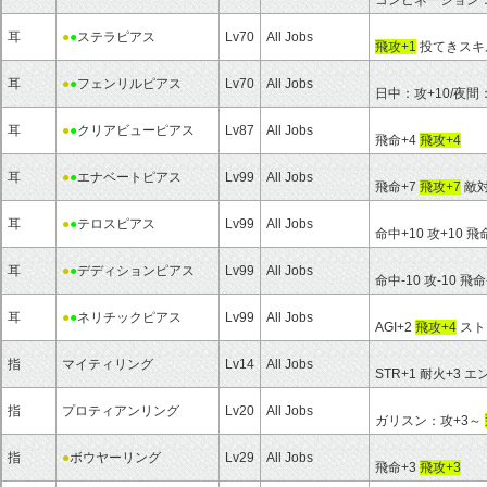
コンビネーション：S
耳
●
●
ステラピアス
Lv70
All Jobs
飛攻+1
投てきスキ
耳
●
●
フェンリルピアス
Lv70
All Jobs
日中：攻+10/夜間
耳
●
●
クリアビューピアス
Lv87
All Jobs
飛命+4
飛攻+4
耳
●
●
エナベートピアス
Lv99
All Jobs
飛命+7
飛攻+7
敵対
耳
●
●
テロスピアス
Lv99
All Jobs
命中+10 攻+10 飛
耳
●
●
デディションピアス
Lv99
All Jobs
命中-10 攻-10 飛命
耳
●
●
ネリチックピアス
Lv99
All Jobs
AGI+2
飛攻+4
スト
指
マイティリング
Lv14
All Jobs
STR+1 耐火+3 
指
プロティアンリング
Lv20
All Jobs
ガリスン：攻+3～
指
●
ボウヤーリング
Lv29
All Jobs
飛命+3
飛攻+3