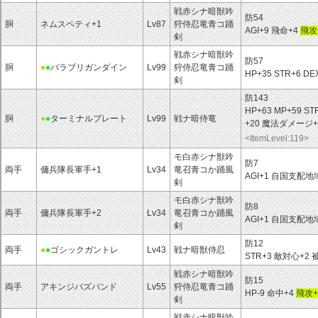
戦赤シナ暗獣吟
防54
胴
ネムスペティ+1
Lv87
狩侍忍竜青コ踊
AGI+9 飛命+4
飛攻
剣
戦赤シナ暗獣吟
防57
胴
●
●
バラブリガンダイン
Lv99
狩侍忍竜青コ踊
HP+35 STR+6 DEX
剣
防143
HP+63 MP+59 ST
胴
●
●
ターミナルプレート
Lv99
戦ナ暗侍竜
+20 魔法ダメージ+
<ItemLevel:119>
モ白赤シナ獣吟
防7
両手
傭兵隊長軍手+1
Lv34
竜召青コか踊風
AGI+1 自国支配
剣
モ白赤シナ獣吟
防8
両手
傭兵隊長軍手+2
Lv34
竜召青コか踊風
AGI+1 自国支配
剣
防12
両手
●
●
ゴシックガントレ
Lv43
戦ナ暗獣侍忍
STR+3 敵対心
戦赤シナ暗獣吟
防15
両手
アキンジバズバンド
Lv55
狩侍忍竜青コ踊
HP-9 命中+4
飛攻+
剣
戦赤シナ暗獣吟