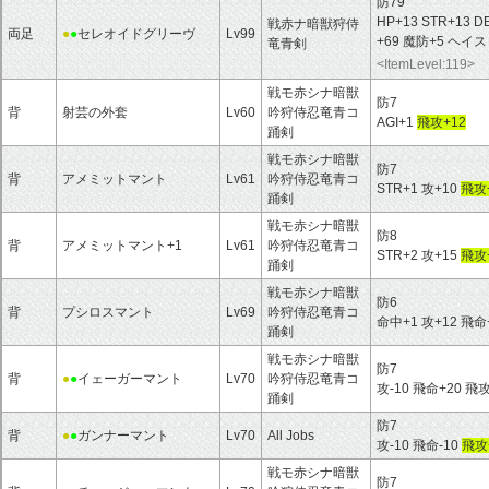
防79
HP+13 STR+13 DE
戦赤ナ暗獣狩侍
両足
●
●
セレオイドグリーヴ
Lv99
+69 魔防+5 ヘ
竜青剣
<ItemLevel:119>
戦モ赤シナ暗獣
防7
背
射芸の外套
Lv60
吟狩侍忍竜青コ
AGI+1
飛攻+12
踊剣
戦モ赤シナ暗獣
防7
背
アメミットマント
Lv61
吟狩侍忍竜青コ
STR+1 攻+10
飛攻
踊剣
戦モ赤シナ暗獣
防8
背
アメミットマント+1
Lv61
吟狩侍忍竜青コ
STR+2 攻+15
飛攻
踊剣
戦モ赤シナ暗獣
防6
背
プシロスマント
Lv69
吟狩侍忍竜青コ
命中+1 攻+12 飛命
踊剣
戦モ赤シナ暗獣
防7
背
●
●
イェーガーマント
Lv70
吟狩侍忍竜青コ
攻-10 飛命+20 飛攻
踊剣
防7
背
●
●
ガンナーマント
Lv70
All Jobs
攻-10 飛命-10
飛攻
戦モ赤シナ暗獣
防7