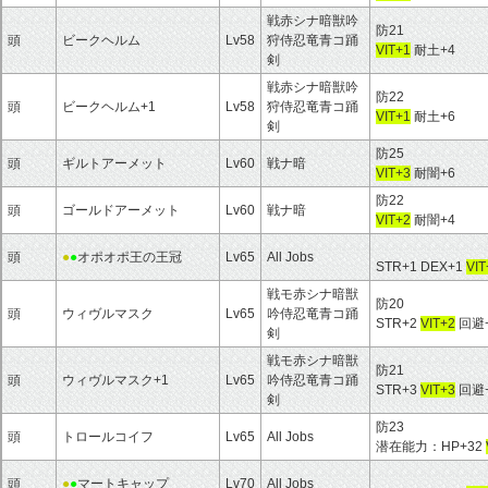
戦赤シナ暗獣吟
防21
頭
ビークヘルム
Lv58
狩侍忍竜青コ踊
VIT+1
耐土+4
剣
戦赤シナ暗獣吟
防22
頭
ビークヘルム+1
Lv58
狩侍忍竜青コ踊
VIT+1
耐土+6
剣
防25
頭
ギルトアーメット
Lv60
戦ナ暗
VIT+3
耐闇+6
防22
頭
ゴールドアーメット
Lv60
戦ナ暗
VIT+2
耐闇+4
頭
●
●
オポオポ王の王冠
Lv65
All Jobs
STR+1 DEX+1
VIT
戦モ赤シナ暗獣
防20
頭
ウィヴルマスク
Lv65
吟侍忍竜青コ踊
STR+2
VIT+2
回避+
剣
戦モ赤シナ暗獣
防21
頭
ウィヴルマスク+1
Lv65
吟侍忍竜青コ踊
STR+3
VIT+3
回避+
剣
防23
頭
トロールコイフ
Lv65
All Jobs
潜在能力：HP+32
頭
●
●
マートキャップ
Lv70
All Jobs