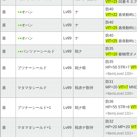
VIT+15
回避-6 
防40
盾
●
●
オハン
Lv95
ナ
VIT+22
盾発動時に
防40
盾
●
●
オハン
Lv99
ナ
VIT+25
盾発動時に
防40
盾
●
●
オハン
Lv99
ナ
VIT+25
盾発動時に
防35
盾
●
●
パンツァーシールド
Lv99
戦ナ
VIT+10
被物理ダメー
防35
HP+50 STR+7
VIT
盾
ブツナーシールド
Lv99
戦ナ暗
<ItemLevel:100>
防31
MP+20
VIT+7
MND
盾
マタマタシールド
Lv99
戦赤ナ獣侍
<ItemLevel:100>
防36
HP+55 STR+8
VIT
盾
ブツナーシールド+1
Lv99
戦ナ暗
<ItemLevel:101>
防32
HP+20 MP+20
VIT
盾
マタマタシールド+1
Lv99
戦赤ナ獣侍
<ItemLevel:101>