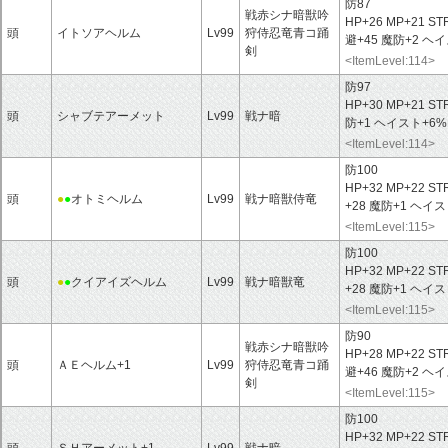
防87
戦赤シナ暗獣吟
HP+26 MP+21 ST
頭
イトソアヘルム
Lv99
狩侍忍竜青コ踊
避+45 魔防+2 ヘ
剣
<ItemLevel:114>
防97
HP+30 MP+21 ST
頭
シャブテアーメット
Lv99
戦ナ暗
防+1 ヘイスト+6
<ItemLevel:114>
防100
HP+32 MP+22 ST
頭
●
●
オトミヘルム
Lv99
戦ナ暗獣侍竜
+28 魔防+1 ヘイ
<ItemLevel:115>
防100
HP+32 MP+22 ST
頭
●
●
クイアイズヘルム
Lv99
戦ナ暗獣竜
+28 魔防+1 ヘ
<ItemLevel:115>
防90
戦赤シナ暗獣吟
HP+28 MP+22 ST
頭
ＡＥヘルム+1
Lv99
狩侍忍竜青コ踊
避+46 魔防+2 ヘ
剣
<ItemLevel:115>
防100
HP+32 MP+22 ST