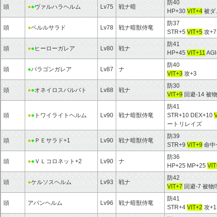
防40
頭
●
●
ヴァルハラヘルム
Lv75
戦ナ暗
HP+30
VIT+4
被ダメ
防37
頭
●
ペルルサラド
Lv78
戦ナ暗獣侍竜
STR+5
VIT+5
攻+
防41
頭
●
●
ヒーローガレア
Lv80
戦ナ
HP+45
VIT+11
AGI
防40
頭
●
パラゴンガレア
Lv87
ナ
VIT+3
攻+3
防30
頭
●
●
オネイロスバルバト
Lv88
戦ナ
VIT+9
回避-14 被
防41
頭
●
●
トワイライトヘルム
Lv90
戦ナ暗獣侍竜
STR+10 DEX+10
ートリレイズ
防39
頭
●
●
ＰＥサラド+1
Lv90
戦ナ暗獣侍竜
STR+9
VIT+9
命中+
防36
頭
●
●
ＶＬコロネット+2
Lv90
ナ
HP+25 MP+25
VIT
防42
頭
●
ケルソスヘルム
Lv93
戦ナ
VIT+7
回避-7 被物
防41
頭
アバンヘルム
Lv96
戦ナ暗獣侍竜
STR+4
VIT+2
攻+1