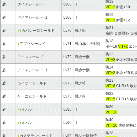
防18
盾
ダイアシールド
Lv66
ナ
VIT+2
耐雷+10
防19
盾
ダイアシールド+1
Lv66
ナ
VIT+3
耐雷+12
防21
盾
●
●
カバレーロシールド
Lv70
戦ナ暗
魔防+2 敵対心+
防18
盾
●
アブゾシールド
Lv71
戦白赤シナ獣侍
HP+16
VIT+2
エン
防23
盾
アイスシールド
Lv72
戦赤ナ獣
VIT+2
耐氷+20 
防24
盾
アイスシールド+1
Lv72
戦赤ナ獣
VIT+2
耐氷+25 
防23
盾
カイザーシールド
Lv73
戦ナ暗
VIT+6
CHR+6 
防22
盾
ケーニヒシールド
Lv73
戦ナ暗
VIT+5
CHR+5 
防20
盾
●
●
オハン
Lv85
ナ
VIT+10
防40
盾
●
●
オハン
Lv90
ナ
VIT+20
盾発動時に
防28
盾
●
カステランシールド
Lv92
戦シナ暗獣侍