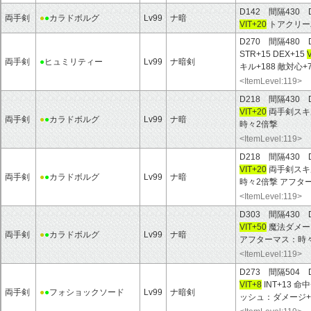
D142 間隔430 
両手剣
●
●
カラドボルグ
Lv99
ナ暗
VIT+20
トアクリー
D270 間隔480 
STR+15 DEX+15
両手剣
●
ヒュミリティー
Lv99
ナ暗剣
キル+188 敵対心+
<ItemLevel:119>
D218 間隔430 
VIT+20
両手剣スキル
両手剣
●
●
カラドボルグ
Lv99
ナ暗
時々2倍撃
<ItemLevel:119>
D218 間隔430 
VIT+20
両手剣スキル
両手剣
●
●
カラドボルグ
Lv99
ナ暗
時々2倍撃 アフタ
<ItemLevel:119>
D303 間隔430 
VIT+50
魔法ダメージ
両手剣
●
●
カラドボルグ
Lv99
ナ暗
アフターマス：時々
<ItemLevel:119>
D273 間隔504 
VIT+8
INT+13 
両手剣
●
●
フォショックソード
Lv99
ナ暗剣
ッシュ：ダメージ+