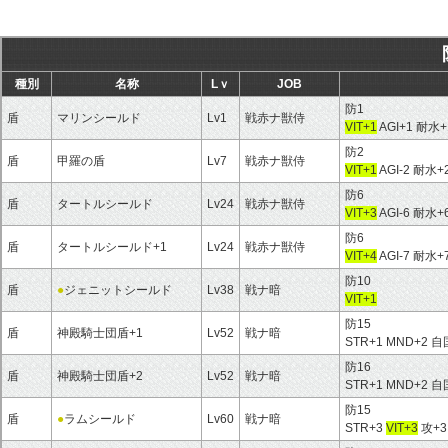
種別
名称
Lｖ
JOB
防1
盾
マリンシールド
Lv1
戦赤ナ獣侍
VIT+1
AGI+1 耐水+
防2
盾
甲羅の盾
Lv7
戦赤ナ獣侍
VIT+1
AGI-2 耐水+
防6
盾
タートルシールド
Lv24
戦赤ナ獣侍
VIT+3
AGI-6 耐水+
防6
盾
タートルシールド+1
Lv24
戦赤ナ獣侍
VIT+4
AGI-7 耐水+
防10
盾
●
ジェニットシールド
Lv38
戦ナ暗
VIT+1
防15
盾
神殿騎士団盾+1
Lv52
戦ナ暗
STR+1 MND+2
防16
盾
神殿騎士団盾+2
Lv52
戦ナ暗
STR+1 MND+2
防15
盾
●
ラムシールド
Lv60
戦ナ暗
STR+3
VIT+3
攻+3