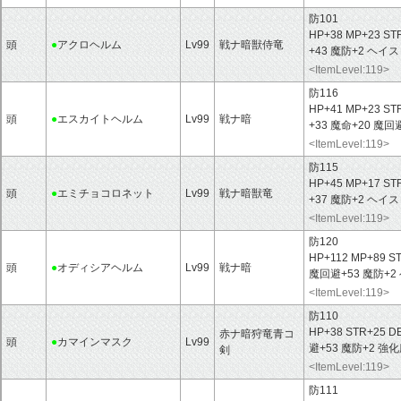
防101
HP+38 MP+23 ST
頭
●
アクロヘルム
Lv99
戦ナ暗獣侍竜
+43 魔防+2 ヘイス
<ItemLevel:119>
防116
HP+41 MP+23 ST
頭
●
エスカイトヘルム
Lv99
戦ナ暗
+33 魔命+20 魔
<ItemLevel:119>
防115
HP+45 MP+17 ST
頭
●
エミチョコロネット
Lv99
戦ナ暗獣竜
+37 魔防+2 ヘイ
<ItemLevel:119>
防120
HP+112 MP+89 S
頭
●
オディシアヘルム
Lv99
戦ナ暗
魔回避+53 魔防+
<ItemLevel:119>
防110
HP+38 STR+25 D
赤ナ暗狩竜青コ
頭
●
カマインマスク
Lv99
避+53 魔防+2 
剣
<ItemLevel:119>
防111