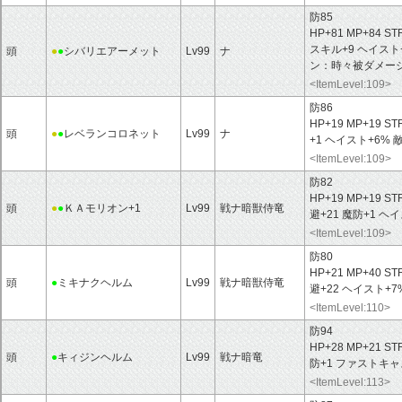
防85
HP+81 MP+84 ST
スキル+9 ヘイス
頭
●
●
シバリエアーメット
Lv99
ナ
ン：時々被ダメー
<ItemLevel:109>
防86
HP+19 MP+19 ST
頭
●
●
レベランコロネット
Lv99
ナ
+1 ヘイスト+6%
<ItemLevel:109>
防82
HP+19 MP+19 ST
頭
●
●
ＫＡモリオン+1
Lv99
戦ナ暗獣侍竜
避+21 魔防+1 ヘ
<ItemLevel:109>
防80
HP+21 MP+40 ST
頭
●
ミキナクヘルム
Lv99
戦ナ暗獣侍竜
避+22 ヘイスト+7
<ItemLevel:110>
防94
HP+28 MP+21 ST
頭
●
キィジンヘルム
Lv99
戦ナ暗竜
防+1 ファストキャ
<ItemLevel:113>