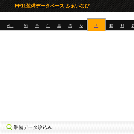
FF11装備データベース ふぁいなび
ナ
ALL
戦
モ
白
黒
赤
シ
暗
獣
装備データ絞込み