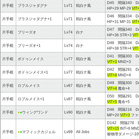
D45 間隔340 D
片手棍
ブラスジャダグナ
Lv71
戦白ナ風
HP+29 MP-29
VIT
D46 間隔334 D
片手棍
ブラスジャダグナ+1
Lv71
戦白ナ風
HP+31 MP-31
VIT
D47 間隔340 D
片手棍
ブリーズオ
Lv74
白ナ
HP+36 STR+3
VIT
D48 間隔334 D
片手棍
ブリーズオ+1
Lv74
白ナ
HP+38 STR+4
VIT
D41 間隔300 D
片手棍
ボドゥンメイス
Lv77
戦白ナ風
VIT+3
MND+3
D42 間隔291 D
片手棍
ボドゥンメイス+1
Lv77
戦白ナ風
VIT+4
MND+4
D49 間隔300 D
片手棍
ロブルメイス
Lv87
戦白ナ風
VIT+4
魔命+4
D50 間隔291 D
片手棍
ロブルメイス+1
Lv87
戦白ナ風
VIT+5
魔命+5
D46 間隔216 D
片手棍
●
●
ウィングワンド
Lv90
戦白ナ風
MP+20
VIT+3
ファ
D142 間隔278 
VIT+15
INT+6 M
片手棍
●
●
マフィックカジェル
Lv99
All Jobs
被物理ダメージ-1