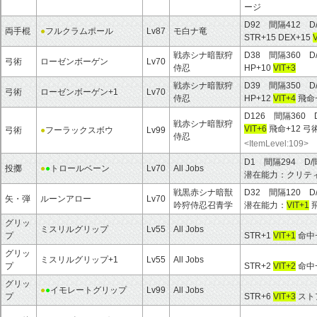
ージ
D92 間隔412 D
両手棍
●
フルクラムポール
Lv87
モ白ナ竜
STR+15 DEX+15
戦赤シナ暗獣狩
D38 間隔360 D
弓術
ローゼンボーゲン
Lv70
侍忍
HP+10
VIT+3
戦赤シナ暗獣狩
D39 間隔350 D
弓術
ローゼンボーゲン+1
Lv70
侍忍
HP+12
VIT+4
飛命
D126 間隔360 
戦赤シナ暗獣狩
VIT+6
飛命+12 弓
弓術
●
フーラックスボウ
Lv99
侍忍
<ItemLevel:109>
D1 間隔294 D/
投擲
●
●
トロールベーン
Lv70
All Jobs
潜在能力：クリテ
戦黒赤シナ暗獣
D32 間隔120 D
矢・弾
ルーンアロー
Lv70
吟狩侍忍召青学
潜在能力：
VIT+1
飛
グリッ
ミスリルグリップ
Lv55
All Jobs
プ
STR+1
VIT+1
命中
グリッ
ミスリルグリップ+1
Lv55
All Jobs
プ
STR+2
VIT+2
命中
グリッ
●
●
イモレートグリップ
Lv99
All Jobs
プ
STR+6
VIT+3
ストア