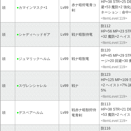
HP+38 STR+25 D
赤ナ暗狩竜青コ
避+53 魔防+2 
頭
●
カマインマスク+1
Lv99
剣
ネーション：命中+
<ItemLevel:119>
防112
HP+56 MP+23 ST
頭
●
シャディヘッドギア
Lv99
戦ナ暗獣侍竜
+32 魔防+2 ヘイス
<ItemLevel:119>
防120
HP+45 MP+29 ST
頭
●
ジュマリックヘルム
Lv99
戦ナ暗獣竜
ージ+20 回避+30
<ItemLevel:119>
防123
HP+125 MP+109 
+2 ヘイスト+7%
頭
●
スヴレンシャレル
Lv99
戦ナ
5%
<ItemLevel:119>
防113
HP+38 STR+21 D
戦赤ナ暗獣狩侍
頭
●
デスペアヘルム
Lv99
+53 魔防+2 ヘイス
竜青剣
<ItemLevel:119>
防116