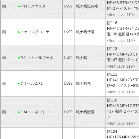
HP+38 STR+28 D
頭
●
バロラスマスク
Lv99
戦ナ暗獣侍竜
防+2 ヘイスト+7
<ItemLevel:119>
防116
HP+47 STR+24 D
頭
●
ファウンダコロナ
Lv99
戦ナ暗侍竜
避+36 魔回避+48
<ItemLevel:119>
防113
HP+41 MP+23 ST
頭
●
ヨリウムバルブータ
Lv99
戦ナ暗
避+47 魔防+2 ヘ
<ItemLevel:119>
防111
HP+41 MP+23 ST
頭
●
ＣＩヘルム+1
Lv99
戦ナ暗竜
防+2 ヘイスト+8
<ItemLevel:119>
防116
HP+45 MP+17 ST
+37 魔防+2 ヘ
頭
●
ＥＭコロネット+1
Lv99
戦ナ暗獣竜
ク+
<ItemLevel:119>
防124
HP+175 MP+159 