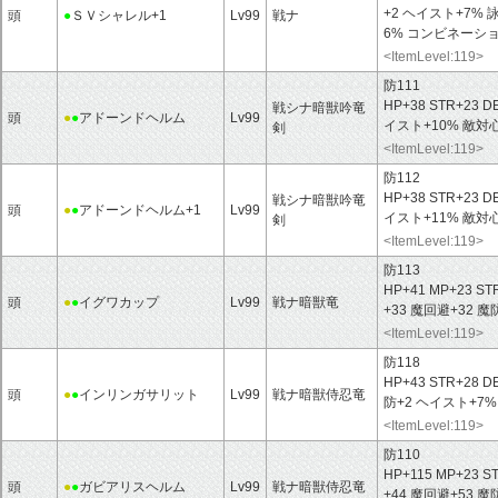
+2 ヘイスト+7%
頭
●
ＳＶシャレル+1
Lv99
戦ナ
6% コンビネーシ
<ItemLevel:119>
防111
HP+38 STR+23 D
戦シナ暗獣吟竜
頭
●
●
アドーンドヘルム
Lv99
イスト+10% 敵対
剣
<ItemLevel:119>
防112
HP+38 STR+23 D
戦シナ暗獣吟竜
頭
●
●
アドーンドヘルム+1
Lv99
イスト+11% 敵対
剣
<ItemLevel:119>
防113
HP+41 MP+23 ST
頭
●
●
イグワカップ
Lv99
戦ナ暗獣竜
+33 魔回避+32
<ItemLevel:119>
防118
HP+43 STR+28 D
頭
●
●
インリンガサリット
Lv99
戦ナ暗獣侍忍竜
防+2 ヘイスト+7
<ItemLevel:119>
防110
HP+115 MP+23 S
頭
●
●
ガビアリスヘルム
Lv99
戦ナ暗獣侍忍竜
+44 魔回避+53