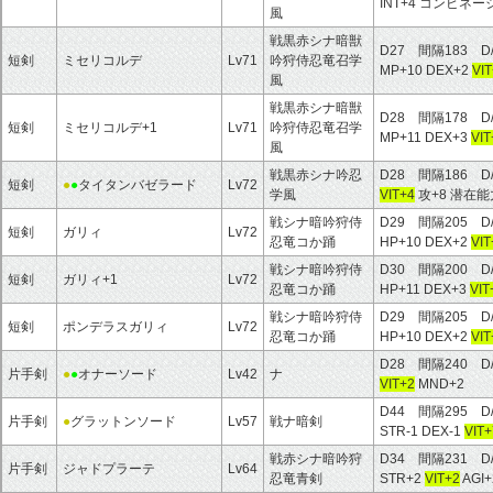
INT+4 コンビネ
風
戦黒赤シナ暗獣
D27 間隔183 D
短剣
ミセリコルデ
Lv71
吟狩侍忍竜召学
MP+10 DEX+2
VI
風
戦黒赤シナ暗獣
D28 間隔178 D
短剣
ミセリコルデ+1
Lv71
吟狩侍忍竜召学
MP+11 DEX+3
VIT
風
戦黒赤シナ吟忍
D28 間隔186 D
短剣
●
●
タイタンバゼラード
Lv72
学風
VIT+4
攻+8 潜在能力
戦シナ暗吟狩侍
D29 間隔205 D
短剣
ガリィ
Lv72
忍竜コか踊
HP+10 DEX+2
VIT
戦シナ暗吟狩侍
D30 間隔200 
短剣
ガリィ+1
Lv72
忍竜コか踊
HP+11 DEX+3
VIT
戦シナ暗吟狩侍
D29 間隔205 D
短剣
ポンデラスガリィ
Lv72
忍竜コか踊
HP+10 DEX+2
VIT
D28 間隔240 D
片手剣
●
●
オナーソード
Lv42
ナ
VIT+2
MND+2
D44 間隔295 D
片手剣
●
グラットンソード
Lv57
戦ナ暗剣
STR-1 DEX-1
VIT+
戦赤シナ暗吟狩
D34 間隔231 D
片手剣
ジャドプラーテ
Lv64
忍竜青剣
STR+2
VIT+2
AGI+