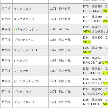
<ItemLevel:119>
D70 間隔396 D
両手槍
オックスタン
Lv71
戦ナ侍竜
HP+10 DEX+2
VIT
D71 間隔385 D
両手槍
オックスタン+1
Lv71
戦ナ侍竜
HP+11 DEX+3
VIT
D22 間隔278 D
片手棍
●
●
タイタンカジェル
Lv65
All Jobs
VIT+3
追加効果：
D34 間隔300 D
片手棍
プラチナメイス
Lv67
戦白ナ風
VIT+1
D35 間隔291 D
片手棍
プラチナメイス+1
Lv67
戦白ナ風
VIT+2
D39 間隔340 D
片手棍
ジャダグナ
Lv69
戦白ナ風
HP+29 MP-29
VIT
D40 間隔334 D
片手棍
ジャダグナ+1
Lv69
戦白ナ風
HP+31 MP-31
VIT
D34 間隔300 D
片手棍
ピールブッディガン
Lv71
戦白ナ風
MP+10 DEX+2
VI
D34 間隔300 D
片手棍
ブッディガン
Lv71
戦白ナ風
MP+10 DEX+2
VI
D35 間隔291 D
片手棍
ブッディガン+1
Lv71
戦白ナ風
MP+11 DEX+3
VIT