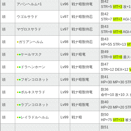
防42
頭
アバンヘルム+1
Lv96
戦ナ暗獣侍竜
STR+5
VIT+3
攻+1
防42
頭
ウゴルサラド
Lv97
戦ナ暗獣侍忍
STR+7
VIT+7
AGI
防43
頭
マヴロスサラド
Lv97
戦ナ暗獣侍忍
STR+8
VIT+8
AGI
防43
頭
●
ガリアンヘルム
Lv98
戦ナ暗獣侍忍
HP+55 STR+13
VI
防49
頭
●
●
ケールマスク
Lv99
戦ナ暗竜
STR+8
VIT+8
盾スキ
防47
頭
●
●
ドラヘンホーン
Lv99
戦ナ暗獣侍竜
STR+12 DEX+12
防41
頭
●
●
フギンコロネット
Lv99
戦ナ暗獣竜
HP+30 MP+30 ST
防36
頭
●
●
ポルキスサラド
Lv99
戦ナ暗獣侍竜
命中+10 攻+10 
防40
頭
●
●
ラブンコロネット
Lv99
戦ナ暗獣竜
HP+20 MP+20 ST
防50
頭
●
●
レイラドルヘルム
Lv99
戦ナ暗
HP+75
VIT+13
被ダ
防51