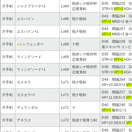
戦赤シナ暗吟狩
D35 間隔225 D
片手剣
ジャドプラーテ+1
Lv64
忍竜青剣
STR+3
VIT+3
AGI+
D43 間隔264 D
片手剣
エスパドン
Lv66
戦ナ暗剣
VIT+2
MND+2 攻+
D44 間隔257 D
片手剣
エスパドン+1
Lv66
戦ナ暗剣
VIT+3
MND+3 攻+
D38 間隔228 D
片手剣
●
シンフェンダー
Lv69
ナ暗
盾スキル+5 コン
戦赤シナ暗吟狩
D35 間隔220 D
片手剣
ウィングソード
Lv69
忍竜青剣
STR+2
VIT+2
AGI
戦赤シナ暗吟狩
D36 間隔213 D
片手剣
ウィングソード+1
Lv69
忍竜青剣
STR+3
VIT+3
AGI
D44 間隔264 D
片手剣
カスカラ
Lv71
戦ナ暗剣
HP+10 DEX+2
VIT
D45 間隔257 D
片手剣
カスカラ+1
Lv71
戦ナ暗剣
HP+11 DEX+3
VIT
D40 間隔240 D
片手剣
デュランダル
Lv71
ナ
VIT+7
敵対心+1
D39 間隔233 D
片手剣
アネラス
Lv72
戦赤ナ暗青コ剣
HP+10 DEX+2
VIT
D40 間隔227 D