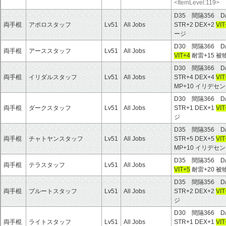
<ItemLevel:119>
D35 間隔356 D
両手棍
アポロスタッフ
Lv51
All Jobs
STR+2 DEX+2
VIT
ージ
D30 間隔366 D
両手棍
アーススタッフ
Lv51
All Jobs
VIT+4
耐雷+15 
D30 間隔366 D
両手棍
イリダルスタッフ
Lv51
All Jobs
STR+4 DEX+4
VIT
MP+10 イリデセ
D30 間隔366 D
両手棍
ダークスタッフ
Lv51
All Jobs
STR+1 DEX+1
VIT
ジ
D35 間隔356 D
両手棍
チャトヤンスタッフ
Lv51
All Jobs
STR+5 DEX+5
VIT
MP+10 イリデセ
D35 間隔356 D
両手棍
テラスタッフ
Lv51
All Jobs
VIT+5
耐雷+20 
D35 間隔356 D
両手棍
プルートスタッフ
Lv51
All Jobs
STR+2 DEX+2
VIT
ジ
D30 間隔366 D
両手棍
ライトスタッフ
Lv51
All Jobs
STR+1 DEX+1
VIT