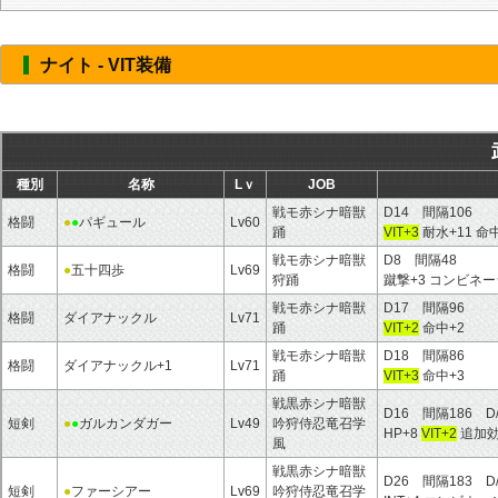
ナイト - VIT装備
種別
名称
Lｖ
JOB
戦モ赤シナ暗獣
D14 間隔106
格闘
●
●
パギュール
Lv60
踊
VIT+3
耐水+11 命
戦モ赤シナ暗獣
D8 間隔48
格闘
●
五十四歩
Lv69
狩踊
蹴撃+3 コンビネ
戦モ赤シナ暗獣
D17 間隔96
格闘
ダイアナックル
Lv71
踊
VIT+2
命中+2
戦モ赤シナ暗獣
D18 間隔86
格闘
ダイアナックル+1
Lv71
踊
VIT+3
命中+3
戦黒赤シナ暗獣
D16 間隔186 D
短剣
●
●
ガルカンダガー
Lv49
吟狩侍忍竜召学
HP+8
VIT+2
追加効
風
戦黒赤シナ暗獣
D26 間隔183 D
短剣
●
ファーシアー
Lv69
吟狩侍忍竜召学