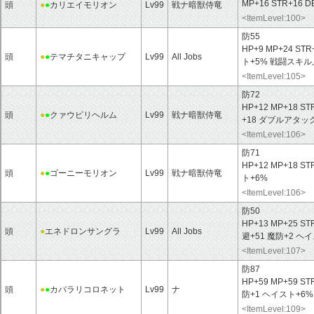
MP+16 STR+16 D
頭
●
●
カリエイモリオン
Lv99
戦ナ暗獣侍竜
<ItemLevel:100>
防55
HP+9 MP+24 STR
頭
●
●
テマチタニキャップ
Lv99
All Jobs
ト+5% 戦闘スキル
<ItemLevel:105>
防72
HP+12 MP+18 ST
頭
●
●
クァウピリヘルム
Lv99
戦ナ暗獣侍竜
+18 ダブルアタッ
<ItemLevel:106>
防71
HP+12 MP+18 ST
頭
●
●
ゴーニーモリオン
Lv99
戦ナ暗獣侍竜
ト+6%
<ItemLevel:106>
防50
HP+13 MP+25 ST
頭
●
エネドロンサングラ
Lv99
All Jobs
避+51 魔防+2 
<ItemLevel:107>
防87
HP+59 MP+59 ST
頭
●
●
カバラリコロネット
Lv99
ナ
防+1 ヘイスト+6
<ItemLevel:109>