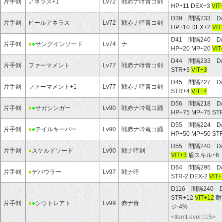
片手剣
アネラス+1
Lv72
戦赤ナ暗青コ剣
HP+11 DEX+3
VIT
D39 間隔233 D
片手剣
ピールアネラス
Lv72
戦赤ナ暗青コ剣
HP+10 DEX+2
VIT
D41 間隔240 D
片手剣
●
●
サングインソード
Lv74
ナ
HP+20 MP+20
VIT
D44 間隔233 D
片手剣
ファーマメント
Lv77
戦赤ナ暗青コ剣
STR+3
VIT+3
D45 間隔227 D
片手剣
ファーマメント+1
Lv77
戦赤ナ暗青コ剣
STR+4
VIT+4
D56 間隔218 D
片手剣
●
●
サガシンガー
Lv90
戦赤ナ吟竜コ踊
HP+75 MP+75 ST
D55 間隔224 D
片手剣
●
●
テイルキーパー
Lv90
戦赤ナ吟竜コ踊
HP+50 MP+50 ST
D55 間隔240 D
片手剣
●
スケルドソード
Lv90
戦ナ暗剣
VIT+3
盾スキル+6
D64 間隔295 D
片手剣
●
デバウラー
Lv97
戦ナ暗
STR-2 DEX-2
VIT+
D116 間隔240 
STR+12
VIT+12
耐
片手剣
●
●
シウトレアト
Lv99
赤ナ青
ジ-4%
<ItemLevel:115>