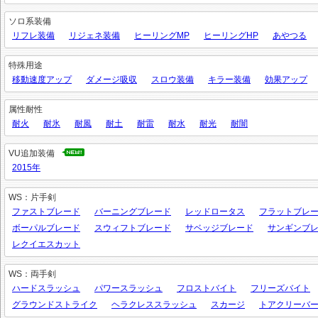
ソロ系装備
リフレ装備
リジェネ装備
ヒーリングMP
ヒーリングHP
あやつる
特殊用途
移動速度アップ
ダメージ吸収
スロウ装備
キラー装備
効果アップ
属性耐性
耐火
耐氷
耐風
耐土
耐雷
耐水
耐光
耐闇
VU追加装備
2015年
WS：片手剣
ファストブレード
バーニングブレード
レッドロータス
フラットブレ
ボーパルブレード
スウィフトブレード
サベッジブレード
サンギンブ
レクイエスカット
WS：両手剣
ハードスラッシュ
パワースラッシュ
フロストバイト
フリーズバイト
グラウンドストライク
ヘラクレススラッシュ
スカージ
トアクリーバ