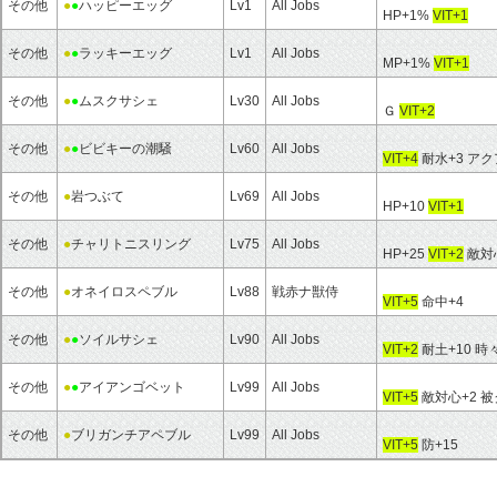
その他
●
●
ハッピーエッグ
Lv1
All Jobs
HP+1%
VIT+1
その他
●
●
ラッキーエッグ
Lv1
All Jobs
MP+1%
VIT+1
その他
●
●
ムスクサシェ
Lv30
All Jobs
Ｇ
VIT+2
その他
●
●
ビビキーの潮騒
Lv60
All Jobs
VIT+4
耐水+3 ア
その他
●
岩つぶて
Lv69
All Jobs
HP+10
VIT+1
その他
●
チャリトニスリング
Lv75
All Jobs
HP+25
VIT+2
敵対
その他
●
オネイロスペブル
Lv88
戦赤ナ獣侍
VIT+5
命中+4
その他
●
●
ソイルサシェ
Lv90
All Jobs
VIT+2
耐土+10 
その他
●
●
アイアンゴベット
Lv99
All Jobs
VIT+5
敵対心+2 
その他
●
ブリガンチアペブル
Lv99
All Jobs
VIT+5
防+15