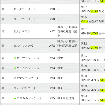
STR+7 DEX+7
VIT
防27
頭
キングアーメット
Lv70
ナ
HP+15
VIT+3
耐光+
防26
頭
ロードアーメット
Lv70
ナ
VIT+2
耐光+2 耐闇
戦赤シナ暗獣吟
防31
頭
ダスクマスク
Lv72
狩侍忍竜青コ踊
HP+30
VIT+5
命中+
剣
戦赤シナ暗獣吟
防32
頭
ダスクマスク+1
Lv72
狩侍忍竜青コ踊
HP+32
VIT+6
命中+
剣
防41
頭
●
●
カイザーシャレル
Lv73
戦ナ
HP+32 STR-6 DE
防40
頭
●
●
ケーニヒシャレル
Lv73
戦ナ
HP+30 STR-5 DE
防28
頭
アダマンバルブータ
Lv73
戦ナ
HP+12 MP+12
VIT
防29
頭
ジェムバルブータ
Lv73
戦ナ
HP+14 MP+14
VIT
防23
頭
●
●
アスカルツッケット
Lv75
戦ナ暗獣侍竜
STR+4 DEX+4
VIT