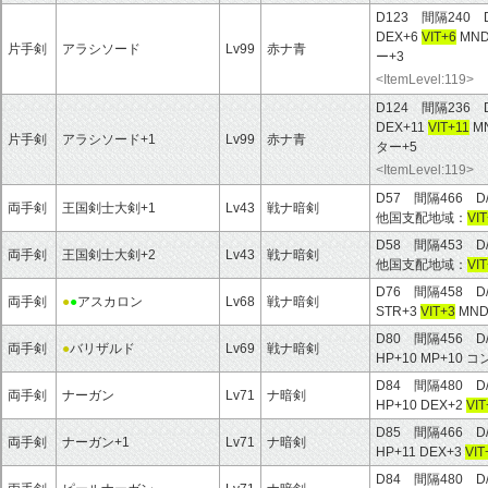
D123 間隔240 
DEX+6
VIT+6
MND
片手剣
アラシソード
Lv99
赤ナ青
ー+3
<ItemLevel:119>
D124 間隔236 
DEX+11
VIT+11
M
片手剣
アラシソード+1
Lv99
赤ナ青
ター+5
<ItemLevel:119>
D57 間隔466 D
両手剣
王国剣士大剣+1
Lv43
戦ナ暗剣
他国支配地域：
VI
D58 間隔453 D
両手剣
王国剣士大剣+2
Lv43
戦ナ暗剣
他国支配地域：
VI
D76 間隔458 D
両手剣
●
●
アスカロン
Lv68
戦ナ暗剣
STR+3
VIT+3
MN
D80 間隔456 D
両手剣
●
バリザルド
Lv69
戦ナ暗剣
HP+10 MP+10
D84 間隔480 D
両手剣
ナーガン
Lv71
ナ暗剣
HP+10 DEX+2
VIT
D85 間隔466 D
両手剣
ナーガン+1
Lv71
ナ暗剣
HP+11 DEX+3
VIT
D84 間隔480 D