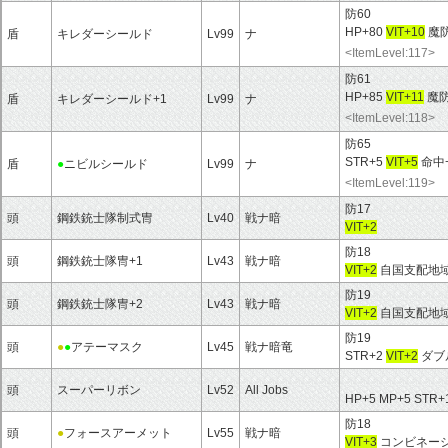
防60
HP+80
VIT+10
魔防
盾
キレダーシールド
Lv99
ナ
<ItemLevel:117>
防61
HP+85
VIT+11
魔防
盾
キレダーシールド+1
Lv99
ナ
<ItemLevel:118>
防65
STR+5
VIT+5
命中+
盾
●
ニビルシールド
Lv99
ナ
<ItemLevel:119>
防17
頭
鋼鉄銃士隊制式冑
Lv40
戦ナ暗
VIT+2
防18
頭
鋼鉄銃士隊冑+1
Lv43
戦ナ暗
VIT+2
自国支配地域
防19
頭
鋼鉄銃士隊冑+2
Lv43
戦ナ暗
VIT+2
自国支配地域
防19
頭
●
●
アテーマスク
Lv45
戦ナ暗竜
STR+2
VIT+2
ダブ
頭
スーパーリボン
Lv52
All Jobs
HP+5 MP+5 STR+
防18
頭
●
フォースアーメット
Lv55
戦ナ暗
VIT+3
コンビネーシ