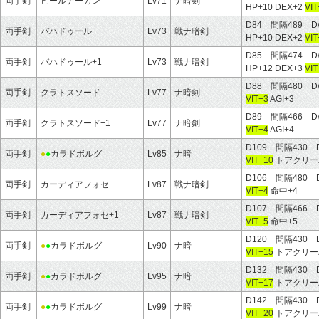
両手剣
ピールナーガン
Lv71
ナ暗剣
HP+10 DEX+2
VIT
D84 間隔489 D
両手剣
バハドゥール
Lv73
戦ナ暗剣
HP+10 DEX+2
VIT
D85 間隔474 D
両手剣
バハドゥール+1
Lv73
戦ナ暗剣
HP+12 DEX+3
VIT
D88 間隔480 D
両手剣
クラトスソード
Lv77
ナ暗剣
VIT+3
AGI+3
D89 間隔466 D
両手剣
クラトスソード+1
Lv77
ナ暗剣
VIT+4
AGI+4
D109 間隔430 
両手剣
●
●
カラドボルグ
Lv85
ナ暗
VIT+10
トアクリー
D106 間隔480 
両手剣
カーディアフォセ
Lv87
戦ナ暗剣
VIT+4
命中+4
D107 間隔466 
両手剣
カーディアフォセ+1
Lv87
戦ナ暗剣
VIT+5
命中+5
D120 間隔430 
両手剣
●
●
カラドボルグ
Lv90
ナ暗
VIT+15
トアクリー
D132 間隔430 
両手剣
●
●
カラドボルグ
Lv95
ナ暗
VIT+17
トアクリー
D142 間隔430 
両手剣
●
●
カラドボルグ
Lv99
ナ暗
VIT+20
トアクリー