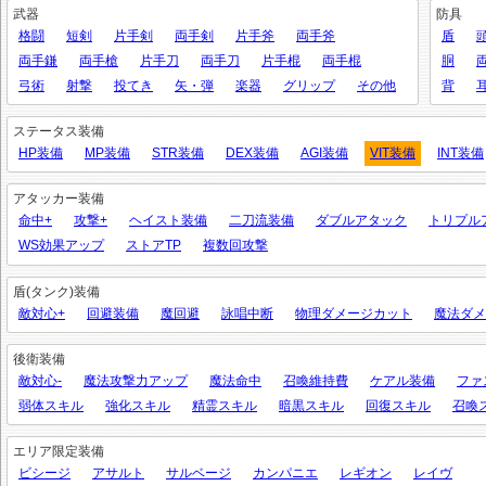
武器
防具
格闘
短剣
片手剣
両手剣
片手斧
両手斧
盾
両手鎌
両手槍
片手刀
両手刀
片手棍
両手棍
胴
弓術
射撃
投てき
矢・弾
楽器
グリップ
その他
背
ステータス装備
HP装備
MP装備
STR装備
DEX装備
AGI装備
VIT装備
INT装備
アタッカー装備
命中+
攻撃+
ヘイスト装備
二刀流装備
ダブルアタック
トリプル
WS効果アップ
ストアTP
複数回攻撃
盾(タンク)装備
敵対心+
回避装備
魔回避
詠唱中断
物理ダメージカット
魔法ダメ
後衛装備
敵対心-
魔法攻撃力アップ
魔法命中
召喚維持費
ケアル装備
ファ
弱体スキル
強化スキル
精霊スキル
暗黒スキル
回復スキル
召喚
エリア限定装備
ビシージ
アサルト
サルベージ
カンパニエ
レギオン
レイヴ