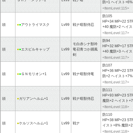
頭
ＳＨアーメット+1
Lv99
戦ナ暗
防+1 ヘイスト+6
<ItemLevel:115>
防105
HP+34 MP+22 ST
頭
●
●
アウトライマスク
Lv99
戦ナ暗獣侍忍
+40 魔防+2 ヘ
<ItemLevel:117>
防94
モ白赤シナ獣吟
HP+32 MP+17 ST
頭
●
●
エスピルキャップ
Lv99
竜召青コか踊風
+40 魔防+3 ヘ
剣
<ItemLevel:117>
防107
HP+36 MP+22 ST
頭
●
●
ＧＮモリオン+1
Lv99
戦ナ暗獣侍竜
防+2 ヘイスト+7%
<ItemLevel:117>
防111
HP+93 MP+23 ST
頭
●
ガリアンヘルム+1
Lv99
戦ナ暗獣侍忍
魔防+2 ヘイスト
<ItemLevel:118>
防110
HP+38 MP+23 ST
頭
●
ケルソスヘルム+1
Lv99
戦ナ
イスト+8% 魔防+
<ItemLevel:118>