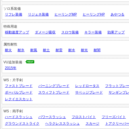
ソロ系装備
リフレ装備
リジェネ装備
ヒーリングMP
ヒーリングHP
あやつる
特殊用途
移動速度アップ
ダメージ吸収
スロウ装備
キラー装備
効果アップ
属性耐性
耐火
耐氷
耐風
耐土
耐雷
耐水
耐光
耐闇
VU追加装備
2015年
WS：片手剣
ファストブレード
バーニングブレード
レッドロータス
フラットブレ
ボーパルブレード
スウィフトブレード
サベッジブレード
サンギンブ
レクイエスカット
WS：両手剣
ハードスラッシュ
パワースラッシュ
フロストバイト
フリーズバイト
グラウンドストライク
ヘラクレススラッシュ
スカージ
トアクリーバ