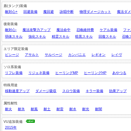
盾(タンク)装備
敵対心+
回避装備
魔回避
詠唱中断
物理ダメージカット
魔法ダメ
後衛装備
敵対心-
魔法攻撃力アップ
魔法命中
召喚維持費
ケアル装備
ファ
弱体スキル
強化スキル
精霊スキル
暗黒スキル
回復スキル
召喚
エリア限定装備
ビシージ
アサルト
サルベージ
カンパニエ
レギオン
レイヴ
ソロ系装備
リフレ装備
リジェネ装備
ヒーリングMP
ヒーリングHP
あやつる
特殊用途
移動速度アップ
ダメージ吸収
スロウ装備
キラー装備
効果アップ
属性耐性
耐火
耐氷
耐風
耐土
耐雷
耐水
耐光
耐闇
VU追加装備
2015年