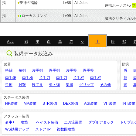
指
●
夢神の指輪
Lv88
All Jobs
連携ボーナス+5
マ
指
●
●
ローカスリング
Lv99
All Jobs
魔法クリティカルヒ
ナ
ALL
戦
モ
白
黒
赤
シ
暗
獣
装備データ絞込み
武器
防具
格闘
短剣
片手剣
両手剣
片手斧
両手斧
盾
両手鎌
両手槍
片手刀
両手刀
片手棍
両手棍
胴
弓術
射撃
投てき
矢・弾
楽器
グリップ
その他
背
ステータス装備
HP装備
MP装備
STR装備
DEX装備
AGI装備
VIT装備
INT装備
アタッカー装備
命中+
攻撃+
ヘイスト装備
二刀流装備
ダブルアタック
トリプル
WS効果アップ
ストアTP
複数回攻撃