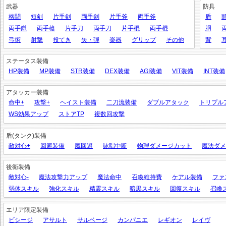
武器
防具
格闘
短剣
片手剣
両手剣
片手斧
両手斧
盾
両手鎌
両手槍
片手刀
両手刀
片手棍
両手棍
胴
弓術
射撃
投てき
矢・弾
楽器
グリップ
その他
背
ステータス装備
HP装備
MP装備
STR装備
DEX装備
AGI装備
VIT装備
INT装備
アタッカー装備
命中+
攻撃+
ヘイスト装備
二刀流装備
ダブルアタック
トリプル
WS効果アップ
ストアTP
複数回攻撃
盾(タンク)装備
敵対心+
回避装備
魔回避
詠唱中断
物理ダメージカット
魔法ダメ
後衛装備
敵対心-
魔法攻撃力アップ
魔法命中
召喚維持費
ケアル装備
ファ
弱体スキル
強化スキル
精霊スキル
暗黒スキル
回復スキル
召喚
エリア限定装備
ビシージ
アサルト
サルベージ
カンパニエ
レギオン
レイヴ