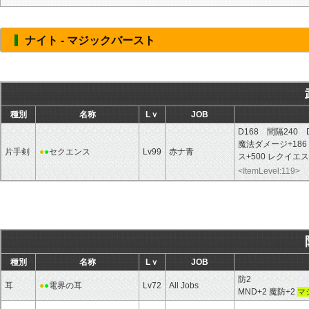
ナイト - マジックバースト
種別
名称
Lｖ
JOB
D168 間隔240 
魔法ダメージ+186 
片手剣
●
●
セクエンス
Lv99
赤ナ青
ス+500 レクイ
<ItemLevel:119>
種別
名称
Lｖ
JOB
防2
耳
●
●
電界の耳
Lv72
All Jobs
MND+2 魔防+2
マ