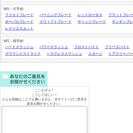
WS：片手剣
ファストブレード
バーニングブレード
レッドロータス
フラットブレ
ボーパルブレード
スウィフトブレード
サベッジブレード
サンギンブ
レクイエスカット
WS：両手剣
ハードスラッシュ
パワースラッシュ
フロストバイト
フリーズバイト
グラウンドストライク
ヘラクレススラッシュ
スカージ
トアクリーバ
ここがダメ！
こうしてほしい！
どんな些細なことでも構いません。当サイトへのご意見を
是非お聞かせください。