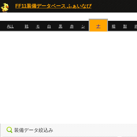
FF11装備データベース ふぁいなび
ナ
ALL
戦
モ
白
黒
赤
シ
暗
獣
装備データ絞込み