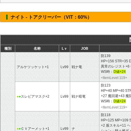
ナイト - トアクリーバー（VIT：60%）
種別
名称
Lｖ
JOB
防139
HP+156 STR+35 
異常のレジスト+6 
アルケツッケット+1
Lv99
戦ナ竜
WS時：
D値+24
<ItemLevel:119>
防123
HP+40 MP+40 ST
+27 魔回避+43 
●
●
スレビアマスク+2
Lv99
戦ナ暗竜
WS時：
D値+24
<ItemLevel:119>
防118
HP+125 MP+109 
+2 盾スキル+11
●
●
ＣＶアーメット+1
Lv99
ナ
ション：時々被ダ