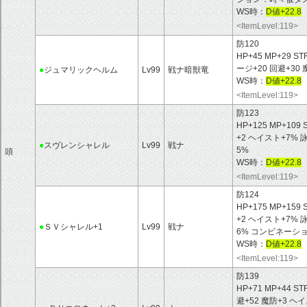
WS時：
D値+22.8
<ItemLevel:119>
防120
HP+45 MP+29 ST
ージ+20 回避+30
●
ジュマリックヘルム
Lv99
戦ナ暗獣竜
WS時：
D値+22.8
<ItemLevel:119>
防123
HP+125 MP+109 
+2 ヘイスト+7%
●
スヴレンシャレル
Lv99
戦ナ
5%
頭
WS時：
D値+22.8
<ItemLevel:119>
防124
HP+175 MP+159 
+2 ヘイスト+7%
●
ＳＶシャレル+1
Lv99
戦ナ
6% コンビネーシ
WS時：
D値+22.8
<ItemLevel:119>
防139
HP+71 MP+44 ST
避+52 魔防+3 