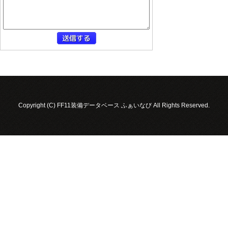
Copyright (C) FF11装備データベース ふぁいなび All Rights Reserved.