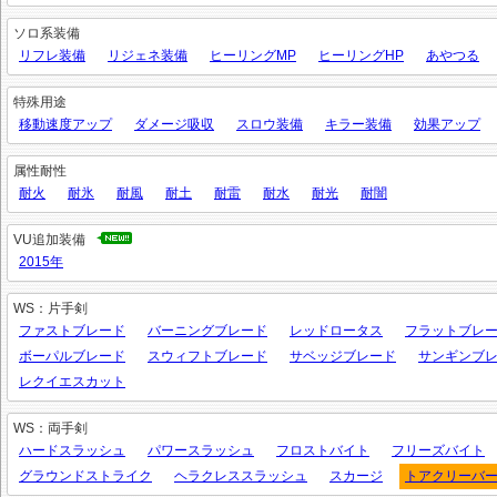
ソロ系装備
リフレ装備
リジェネ装備
ヒーリングMP
ヒーリングHP
あやつる
特殊用途
移動速度アップ
ダメージ吸収
スロウ装備
キラー装備
効果アップ
属性耐性
耐火
耐氷
耐風
耐土
耐雷
耐水
耐光
耐闇
VU追加装備
2015年
WS：片手剣
ファストブレード
バーニングブレード
レッドロータス
フラットブレ
ボーパルブレード
スウィフトブレード
サベッジブレード
サンギンブ
レクイエスカット
WS：両手剣
ハードスラッシュ
パワースラッシュ
フロストバイト
フリーズバイト
グラウンドストライク
ヘラクレススラッシュ
スカージ
トアクリーバ