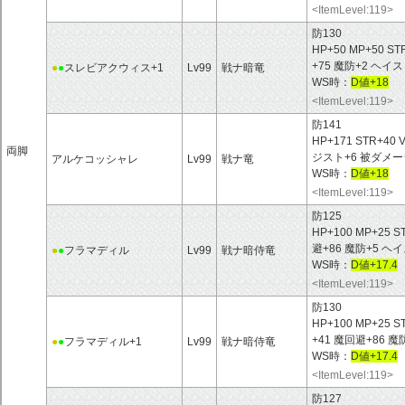
<ItemLevel:119>
防130
HP+50 MP+50 ST
+75 魔防+2 ヘ
●
●
スレビアクウィス+1
Lv99
戦ナ暗竜
WS時：
D値+18
<ItemLevel:119>
防141
HP+171 STR+40
両脚
ジスト+6 被ダメー
アルケコッシャレ
Lv99
戦ナ竜
WS時：
D値+18
<ItemLevel:119>
防125
HP+100 MP+25 S
避+86 魔防+5 ヘ
●
●
フラマディル
Lv99
戦ナ暗侍竜
WS時：
D値+17.4
<ItemLevel:119>
防130
HP+100 MP+25 S
+41 魔回避+86 
●
●
フラマディル+1
Lv99
戦ナ暗侍竜
WS時：
D値+17.4
<ItemLevel:119>
防127