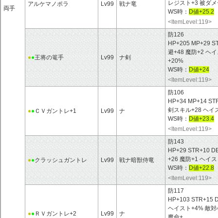
レジスト+3 被ダメ
アルケマノポラ
Lv99
戦ナ竜
両手
WS時：
D値+25.2
<ItemLevel:119>
防126
HP+205 MP+29 S
避+48 魔防+2 
●
●
王将の篭手
Lv99
ナ剣
+20%
WS時：
D値+24
<ItemLevel:119>
防106
HP+34 MP+14 ST
剣スキル+28 ヘ
●
●
ＣＶガントレ+1
Lv99
ナ
WS時：
D値+23.4
<ItemLevel:119>
防143
HP+29 STR+10 D
+26 魔防+1 ヘイ
●
●
クラッシュガントレ
Lv99
戦ナ暗獣侍竜
WS時：
D値+22.8
<ItemLevel:119>
防117
HP+103 STR+15 
ヘイスト+4% 敵対
●
●
ＲＶガントレ+2
Lv99
ナ
魔命+