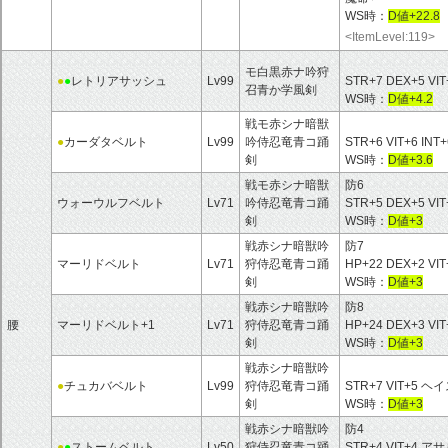
WS時：
D値+22.8
<ItemLevel:119>
モ白黒赤ナ吟狩
●
●
レトリアサッシュ
Lv99
STR+7 DEX+5 VIT
召青か学風剣
WS時：
D値+4.2
戦モ赤シナ暗獣
●
カーダタベルト
Lv99
吟侍忍竜青コ踊
STR+6 VIT+6 
剣
WS時：
D値+3.6
戦モ赤シナ暗獣
防6
ウォーウルフベルト
Lv71
吟侍忍竜青コ踊
STR+5 DEX+5 VI
剣
WS時：
D値+3
戦赤シナ暗獣吟
防7
マーリドベルト
Lv71
狩侍忍竜青コ踊
HP+22 DEX+2 V
剣
WS時：
D値+3
戦赤シナ暗獣吟
防8
腰
マーリドベルト+1
Lv71
狩侍忍竜青コ踊
HP+24 DEX+3 V
剣
WS時：
D値+3
戦赤シナ暗獣吟
●
チュカバベルト
Lv99
狩侍忍竜青コ踊
STR+7 VIT+5
剣
WS時：
D値+3
戦赤シナ暗獣吟
防4
●
●
ストームベルト
Lv50
狩侍忍竜青コ踊
STR+4 VIT+4 