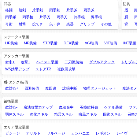
武器
防具
格闘
短剣
片手剣
両手剣
片手斧
両手斧
盾
両手鎌
両手槍
片手刀
両手刀
片手棍
両手棍
胴
弓術
射撃
投てき
矢・弾
楽器
グリップ
その他
背
ステータス装備
HP装備
MP装備
STR装備
DEX装備
AGI装備
VIT装備
INT装備
アタッカー装備
命中+
攻撃+
ヘイスト装備
二刀流装備
ダブルアタック
トリプル
WS効果アップ
ストアTP
複数回攻撃
盾(タンク)装備
敵対心+
回避装備
魔回避
詠唱中断
物理ダメージカット
魔法ダメ
後衛装備
敵対心-
魔法攻撃力アップ
魔法命中
召喚維持費
ケアル装備
ファ
弱体スキル
強化スキル
精霊スキル
暗黒スキル
回復スキル
召喚
エリア限定装備
ビシージ
アサルト
サルベージ
カンパニエ
レギオン
レイヴ