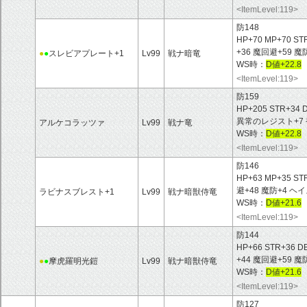
<ItemLevel:119>
防148
HP+70 MP+70 ST
+36 魔回避+59 
●
●
スレビアプレート+1
Lv99
戦ナ暗竜
WS時：
D値+22.8
<ItemLevel:119>
防159
HP+205 STR+34 
異常のレジスト+7 
アルケコラッツァ
Lv99
戦ナ竜
WS時：
D値+22.8
<ItemLevel:119>
防146
HP+63 MP+35 ST
避+48 魔防+4 ヘ
ラビナスブレスト+1
Lv99
戦ナ暗獣侍竜
WS時：
D値+21.6
<ItemLevel:119>
防144
HP+66 STR+36 D
+44 魔回避+59
●
●
摩虎羅明光鎧
Lv99
戦ナ暗獣侍竜
WS時：
D値+21.6
<ItemLevel:119>
防127