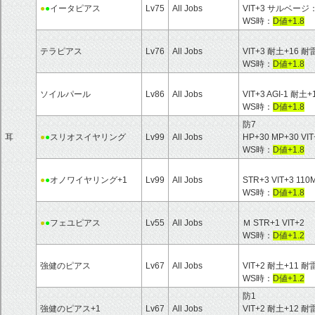
●
●
イータピアス
Lv75
All Jobs
VIT+3 サルベー
WS時：
D値+1.8
テラピアス
Lv76
All Jobs
VIT+3 耐土+16 耐
WS時：
D値+1.8
ソイルパール
Lv86
All Jobs
VIT+3 AGI-1 耐土+
WS時：
D値+1.8
防7
耳
●
●
スリオスイヤリング
Lv99
All Jobs
HP+30 MP+30 V
WS時：
D値+1.8
●
●
オノワイヤリング+1
Lv99
All Jobs
STR+3 VIT+3
WS時：
D値+1.8
●
●
フェユピアス
Lv55
All Jobs
Ｍ STR+1 VIT+2
WS時：
D値+1.2
強健のピアス
Lv67
All Jobs
VIT+2 耐土+11 耐
WS時：
D値+1.2
防1
強健のピアス+1
Lv67
All Jobs
VIT+2 耐土+12 耐