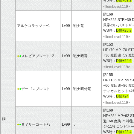
WS時：
D値+61.2
<ItemLevel:119>
防169
HP+225 STR+39 
異常のレジスト+8 
アルケコラッツァ+1
Lv99
戦ナ竜
WS時：
D値+25.8
<ItemLevel:119>
防153
HP+70 MP+70 ST
+36 魔回避+59
●
●
スレビアプレート+2
Lv99
戦ナ暗竜
WS時：
D値+24.6
<ItemLevel:119>
防155
HP+136 MP+59 S
+60 魔回避+86 
●
●
デーゴンブレスト
Lv99
戦ナ暗侍竜
ティカルヒット+4
WS時：
D値+24
<ItemLevel:119>
防169
HP+254 MP+62 S
胴
避+68 魔防+5 
●
●
ＲＶサーコート+3
Lv99
ナ
ジ-11% コンビネ
WS時：
D値+23.4