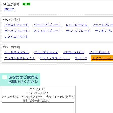
VU追加装備
2015年
WS：片手剣
ファストブレード
バーニングブレード
レッドロータス
フラットブレ
ボーパルブレード
スウィフトブレード
サベッジブレード
サンギンブ
レクイエスカット
WS：両手剣
ハードスラッシュ
パワースラッシュ
フロストバイト
フリーズバイト
グラウンドストライク
ヘラクレススラッシュ
スカージ
トアクリーバ
ここがダメ！
こうしてほしい！
どんな些細なことでも構いません。当サイトへのご意見を
是非お聞かせください。