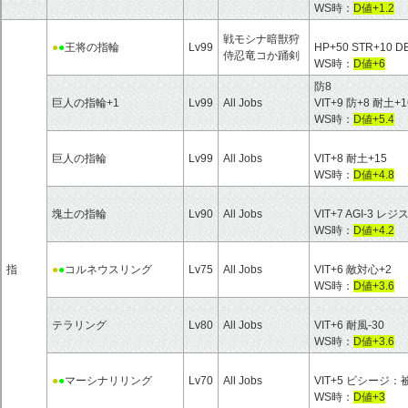
WS時：
D値+1.2
戦モシナ暗獣狩
●
●
王将の指輪
Lv99
HP+50 STR+10 
侍忍竜コか踊剣
WS時：
D値+6
防8
巨人の指輪+1
Lv99
All Jobs
VIT+9 防+8 耐土+1
WS時：
D値+5.4
巨人の指輪
Lv99
All Jobs
VIT+8 耐土+15
WS時：
D値+4.8
塊土の指輪
Lv90
All Jobs
VIT+7 AGI-3
WS時：
D値+4.2
指
●
●
コルネウスリング
Lv75
All Jobs
VIT+6 敵対心+2
WS時：
D値+3.6
テラリング
Lv80
All Jobs
VIT+6 耐風-30
WS時：
D値+3.6
●
●
マーシナリリング
Lv70
All Jobs
VIT+5 ビシージ
WS時：
D値+3