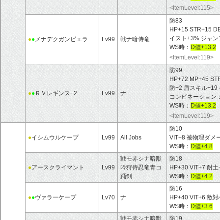
<ItemLevel:115>
防83
HP+15 STR+15 D
イスト+3% ジャン
●
●
メナデクガンビエラ
Lv99
戦ナ暗侍竜
WS時：
D値+13.2
<ItemLevel:119>
防99
HP+72 MP+45 ST
防+2 盾スキル+1
●
●
ＲＶレギンス+2
Lv99
ナ
コンビネーション：
WS時：
D値+13.2
<ItemLevel:119>
防10
●
イシムウルケープ
Lv99
All Jobs
VIT+8 被物理ダ
WS時：
D値+4.8
戦モ赤シナ暗獣
防18
●
アースクライマント
Lv99
吟狩侍忍竜青コ
HP+30 VIT+7 耐
踊剣
WS時：
D値+4.2
防16
●
●
ヴァラーケープ
Lv70
ナ
HP+40 VIT+6 敵
WS時：
D値+3.6
戦モ赤シナ暗獣
防19