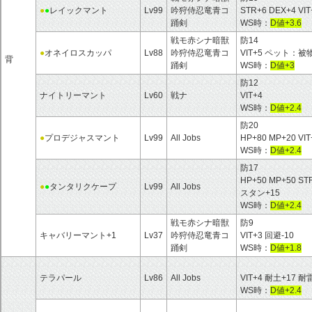
●
●
レイックマント
Lv99
吟狩侍忍竜青コ
STR+6 DEX+4 VI
踊剣
WS時：
D値+3.6
戦モ赤シナ暗獣
防14
●
オネイロスカッパ
Lv88
吟狩侍忍竜青コ
VIT+5 ペット：
背
踊剣
WS時：
D値+3
防12
ナイトリーマント
Lv60
戦ナ
VIT+4
WS時：
D値+2.4
防20
●
プロデジャスマント
Lv99
All Jobs
HP+80 MP+20
WS時：
D値+2.4
防17
HP+50 MP+50 S
●
●
タンタリクケープ
Lv99
All Jobs
スタン+15
WS時：
D値+2.4
戦モ赤シナ暗獣
防9
キャバリーマント+1
Lv37
吟狩侍忍竜青コ
VIT+3 回避-10
踊剣
WS時：
D値+1.8
テラパール
Lv86
All Jobs
VIT+4 耐土+17 耐
WS時：
D値+2.4