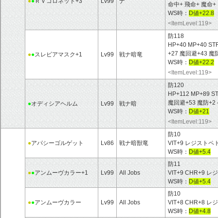
●
●
ＲＶコロネット+3
Lv99
ナ
命中+ 飛命+ 魔命+
WS時：
D値+22.8
<ItemLevel:119>
防118
HP+40 MP+40 ST
+27 魔回避+43 
●
●
スレビアマスク+1
Lv99
戦ナ暗竜
WS時：
D値+22.2
<ItemLevel:119>
防120
HP+112 MP+89 S
魔回避+53 魔防+
●
オディシアヘルム
Lv99
戦ナ暗
WS時：
D値+21
<ItemLevel:119>
防10
●
アパシーゴルゲット
Lv86
戦ナ暗獣竜
VIT+9 レジスト
WS時：
D値+5.4
防11
●
●
アンムーヴカラー+1
Lv99
All Jobs
VIT+9 CHR+9
WS時：
D値+5.4
防10
●
●
アンムーヴカラー
Lv99
All Jobs
VIT+8 CHR+8
WS時：
D値+4.8