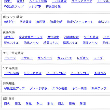
命中+
攻撃+
ヘイスト装備
二刀流装備
ダブルアタック
トリプル
WS効果アップ
ストアTP
複数回攻撃
盾(タンク)装備
敵対心+
回避装備
魔回避
詠唱中断
物理ダメージカット
魔法ダメ
後衛装備
敵対心-
魔法攻撃力アップ
魔法命中
召喚維持費
ケアル装備
ファ
弱体スキル
強化スキル
精霊スキル
暗黒スキル
回復スキル
召喚
エリア限定装備
ビシージ
アサルト
サルベージ
カンパニエ
レギオン
レイヴ
ソロ系装備
リフレ装備
リジェネ装備
ヒーリングMP
ヒーリングHP
あやつる
特殊用途
移動速度アップ
ダメージ吸収
スロウ装備
キラー装備
効果アップ
属性耐性
耐火
耐氷
耐風
耐土
耐雷
耐水
耐光
耐闇