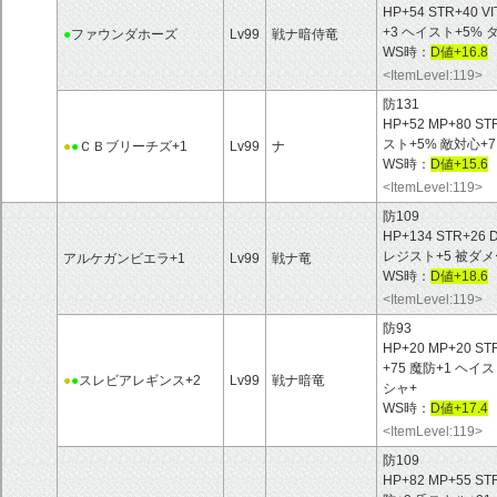
HP+54 STR+40 V
+3 ヘイスト+5%
●
ファウンダホーズ
Lv99
戦ナ暗侍竜
WS時：
D値+16.8
<ItemLevel:119>
防131
HP+52 MP+80 ST
スト+5% 敵対心+
●
●
ＣＢブリーチズ+1
Lv99
ナ
WS時：
D値+15.6
<ItemLevel:119>
防109
HP+134 STR+26
レジスト+5 被ダメ
アルケガンビエラ+1
Lv99
戦ナ竜
WS時：
D値+18.6
<ItemLevel:119>
防93
HP+20 MP+20 ST
+75 魔防+1 ヘ
●
●
スレビアレギンス+2
Lv99
戦ナ暗竜
シャ+
WS時：
D値+17.4
<ItemLevel:119>
防109
HP+82 MP+55 ST