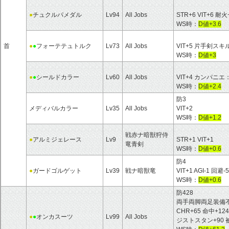
●
チュクルパメダル
Lv94
All Jobs
STR+6 VIT+6 耐火
WS時：
D値+3.6
首
●
●
フォーテテュトルク
Lv73
All Jobs
VIT+5 片手剣スキ
WS時：
D値+3
●
●
シールドカラー
Lv60
All Jobs
VIT+4 カンパニエ：
WS時：
D値+2.4
防3
メディバルカラー
Lv35
All Jobs
VIT+2
WS時：
D値+1.2
戦赤ナ暗獣狩侍
●
アルミジェレース
Lv9
STR+1 VIT+1
竜青剣
WS時：
D値+0.6
防4
●
ガードゴルゲット
Lv39
戦ナ暗獣竜
VIT+1 AGI-1 回
WS時：
D値+0.6
防428
両手両脚両足装備不可 HP
CHR+65 命中+12
●
●
オンカスーツ
Lv99
All Jobs
ジストスタン+90 