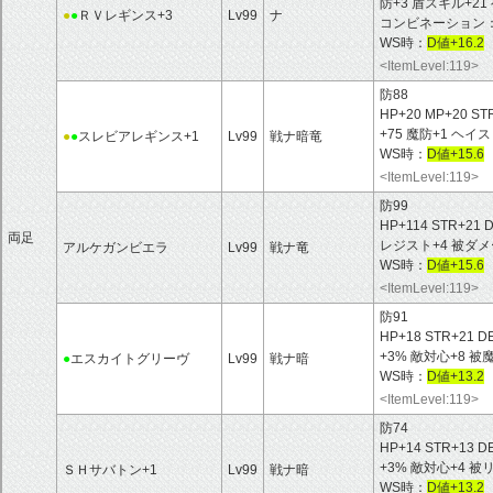
防+3 盾スキル+2
●
●
ＲＶレギンス+3
Lv99
ナ
コンビネーション：
WS時：
D値+16.2
<ItemLevel:119>
防88
HP+20 MP+20 ST
+75 魔防+1 ヘ
●
●
スレビアレギンス+1
Lv99
戦ナ暗竜
WS時：
D値+15.6
<ItemLevel:119>
防99
HP+114 STR+21
両足
レジスト+4 被ダメ
アルケガンビエラ
Lv99
戦ナ竜
WS時：
D値+15.6
<ItemLevel:119>
防91
HP+18 STR+21 
+3% 敵対心+8 被
●
エスカイトグリーヴ
Lv99
戦ナ暗
WS時：
D値+13.2
<ItemLevel:119>
防74
HP+14 STR+13 
+3% 敵対心+4 
ＳＨサバトン+1
Lv99
戦ナ暗
WS時：
D値+13.2