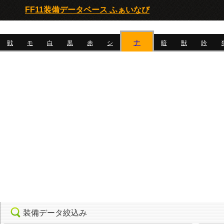
FF11装備データベース ふぁいなび
ナ
戦
モ
白
黒
赤
シ
暗
獣
吟
装備データ絞込み