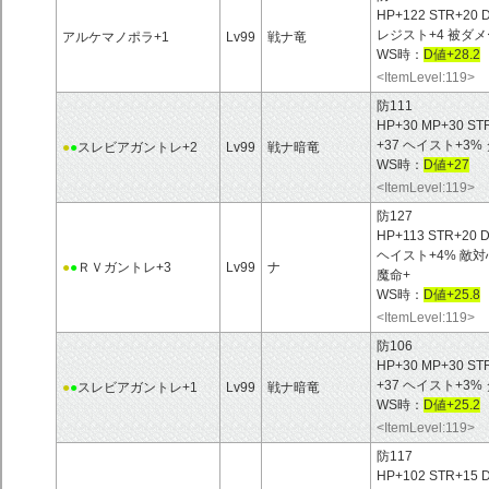
HP+122 STR+20
レジスト+4 被ダメ
アルケマノポラ+1
Lv99
戦ナ竜
WS時：
D値+28.2
<ItemLevel:119>
防111
HP+30 MP+30 ST
+37 ヘイスト+3
●
●
スレビアガントレ+2
Lv99
戦ナ暗竜
WS時：
D値+27
<ItemLevel:119>
防127
HP+113 STR+20 
ヘイスト+4% 敵対
●
●
ＲＶガントレ+3
Lv99
ナ
魔命+
WS時：
D値+25.8
<ItemLevel:119>
防106
HP+30 MP+30 ST
+37 ヘイスト+3
●
●
スレビアガントレ+1
Lv99
戦ナ暗竜
WS時：
D値+25.2
<ItemLevel:119>
防117
HP+102 STR+15