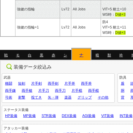
強健の指輪
Lv72
All Jobs
VIT+5 耐土+10
WS時：
D値+3
防4
強健の指輪+1
Lv72
All Jobs
VIT+5 耐土+11
WS時：
D値+3
ナ
戦
モ
白
黒
赤
シ
暗
獣
吟
装備データ絞込み
武器
防具
格闘
短剣
片手剣
両手剣
片手斧
両手斧
盾
両手鎌
両手槍
片手刀
両手刀
片手棍
両手棍
胴
弓術
射撃
投てき
矢・弾
楽器
グリップ
その他
背
ステータス装備
HP装備
MP装備
STR装備
DEX装備
AGI装備
VIT装備
INT装備
アタッカー装備