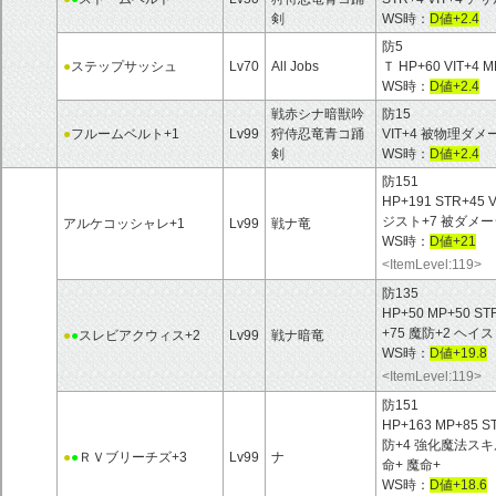
剣
WS時：
D値+2.4
防5
●
ステップサッシュ
Lv70
All Jobs
Ｔ HP+60 VIT+4 M
WS時：
D値+2.4
戦赤シナ暗獣吟
防15
●
フルームベルト+1
Lv99
狩侍忍竜青コ踊
VIT+4 被物理ダ
剣
WS時：
D値+2.4
防151
HP+191 STR+45
ジスト+7 被ダメー
アルケコッシャレ+1
Lv99
戦ナ竜
WS時：
D値+21
<ItemLevel:119>
防135
HP+50 MP+50 ST
+75 魔防+2 ヘ
●
●
スレビアクウィス+2
Lv99
戦ナ暗竜
WS時：
D値+19.8
<ItemLevel:119>
防151
HP+163 MP+85 S
防+4 強化魔法スキ
●
●
ＲＶブリーチズ+3
Lv99
ナ
命+ 魔命+
WS時：
D値+18.6