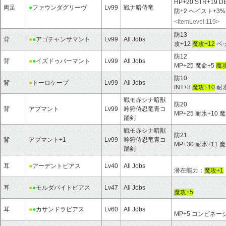
HP+20 STR+19 D
両足
●
ファウンダグリーヴ
Lv99
戦ナ暗侍竜
防+2 ヘイスト+3
<ItemLevel:119>
防13
背
●
●
アゴチャンサマント
Lv99
All Jobs
攻+12
魔攻+12
ペッ
防12
背
●
●
イズドゥバーマント
Lv99
All Jobs
MP+25 魔命+5
魔攻
防10
背
●
トーロケープ
Lv99
All Jobs
INT+8
魔攻+10
耐氷
戦モ赤シナ暗獣
防20
背
アプマント
Lv99
吟狩侍忍竜青コ
MP+25 耐氷+10 
踊剣
戦モ赤シナ暗獣
防21
背
アプマント+1
Lv99
吟狩侍忍竜青コ
MP+30 耐氷+11 
踊剣
耳
●
アーデントピアス
Lv40
All Jobs
潜在能力：
魔攻+1
耳
●
●
モルダバイトピアス
Lv47
All Jobs
魔攻+5
耳
●
●
カサンドラピアス
Lv60
All Jobs
MP+5 コンビネー