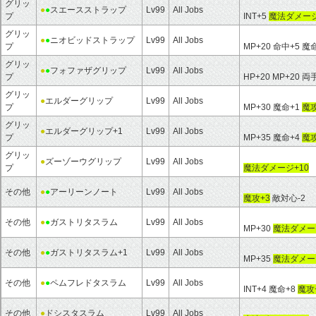
グリッ
●
●
スエースストラップ
Lv99
All Jobs
プ
INT+5
魔法ダメージ
グリッ
●
●
ニオビッドストラップ
Lv99
All Jobs
プ
MP+20 命中+5 魔
グリッ
●
●
フォファザグリップ
Lv99
All Jobs
プ
HP+20 MP+20
グリッ
●
エルダーグリップ
Lv99
All Jobs
プ
MP+30 魔命+1
魔攻
グリッ
●
エルダーグリップ+1
Lv99
All Jobs
プ
MP+35 魔命+4
魔攻
グリッ
●
ズーゾーウグリップ
Lv99
All Jobs
プ
魔法ダメージ+10
その他
●
●
アーリーンノート
Lv99
All Jobs
魔攻+3
敵対心-2
その他
●
●
ガストリタスラム
Lv99
All Jobs
MP+30
魔法ダメー
その他
●
●
ガストリタスラム+1
Lv99
All Jobs
MP+35
魔法ダメー
その他
●
●
ペムフレドタスラム
Lv99
All Jobs
INT+4 魔命+8
魔攻
その他
●
ドシスタスラム
Lv99
All Jobs