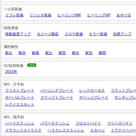
ソロ系装備
リフレ装備
リジェネ装備
ヒーリングMP
ヒーリングHP
あやつる
特殊用途
移動速度アップ
ダメージ吸収
スロウ装備
キラー装備
効果アップ
属性耐性
耐火
耐氷
耐風
耐土
耐雷
耐水
耐光
耐闇
VU追加装備
2015年
WS：片手剣
ファストブレード
バーニングブレード
レッドロータス
フラットブレ
ボーパルブレード
スウィフトブレード
サベッジブレード
サンギンブ
レクイエスカット
WS：両手剣
ハードスラッシュ
パワースラッシュ
フロストバイト
フリーズバイト
グラウンドストライク
ヘラクレススラッシュ
スカージ
トアクリーバ