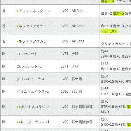
魔攻+13
ファストキ
首
●
アツィンネックレス
Lv99
All Jobs
魔命+2
魔攻+5
敵対
首
●
ネファリアカラー+1
Lv99
All Jobs
命中+3 魔命+3 
ージ+10%
首
●
ネファリアスカラー
Lv99
All Jobs
クリティカルヒット
防44
胴
コルセレット
Lv71
ナ暗
命中+6 攻+6 魔命+
防45
胴
コルセレット+1
Lv71
ナ暗
命中+8 攻+8 魔命+
防64
胴
グリムキュイラス
Lv80
戦ナ暗
STR+15 攻+30
防65
胴
グリムキュイラス+1
Lv80
戦ナ暗
STR+16 攻+32
防70
胴
●
●
ポルキスコラジン
Lv99
戦ナ暗獣侍竜
STR+16 攻+5%
魔
MND+
防68
胴
●
●
レイクコラジン+1
Lv99
戦ナ暗獣侍竜
STR+12 攻+3%
魔