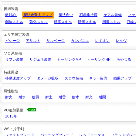
後衛装備
敵対心-
魔法攻撃力アップ
魔法命中
召喚維持費
ケアル装備
ファ
弱体スキル
強化スキル
精霊スキル
暗黒スキル
回復スキル
召喚
エリア限定装備
ビシージ
アサルト
サルベージ
カンパニエ
レギオン
レイヴ
ソロ系装備
リフレ装備
リジェネ装備
ヒーリングMP
ヒーリングHP
あやつる
特殊用途
移動速度アップ
ダメージ吸収
スロウ装備
キラー装備
効果アップ
属性耐性
耐火
耐氷
耐風
耐土
耐雷
耐水
耐光
耐闇
VU追加装備
2015年
WS：片手剣
ファストブレード
バーニングブレード
レッドロータス
フラットブレ