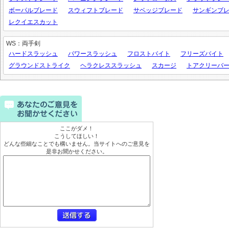
ボーパルブレード
スウィフトブレード
サベッジブレード
サンギンブ
レクイエスカット
WS：両手剣
ハードスラッシュ
パワースラッシュ
フロストバイト
フリーズバイト
グラウンドストライク
ヘラクレススラッシュ
スカージ
トアクリーバ
ここがダメ！
こうしてほしい！
どんな些細なことでも構いません。当サイトへのご意見を
是非お聞かせください。