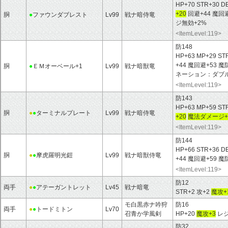
HP+70 STR+30 D
+20
回避+44 魔回
胴
●
ファウンダブレスト
Lv99
戦ナ暗侍竜
ジ無効+2%
<ItemLevel:119>
防148
HP+63 MP+29 ST
+44 魔回避+53 
胴
●
ＥＭオーベール+1
Lv99
戦ナ暗獣竜
ネーション：ダブ
<ItemLevel:119>
防143
HP+63 MP+59 ST
胴
●
●
ターミナルプレート
Lv99
戦ナ暗侍竜
+20
魔法ダメージ+
<ItemLevel:119>
防144
HP+66 STR+36 D
胴
●
●
摩虎羅明光鎧
Lv99
戦ナ暗獣侍竜
+44 魔回避+59
<ItemLevel:119>
防12
両手
●
●
アテーガントレット
Lv45
戦ナ暗竜
STR+2 攻+2
魔攻+
モ白黒赤ナ吟狩
防16
両手
●
●
トードミトン
Lv70
召青か学風剣
HP+20
魔攻+3
レ
防32