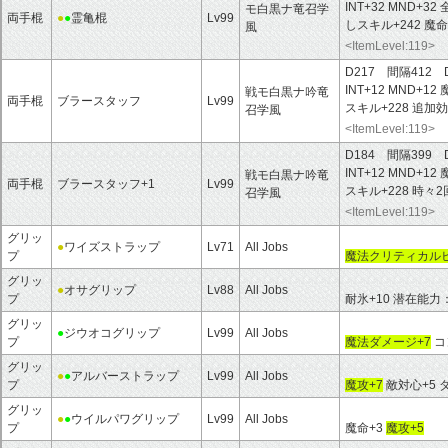
INT+32 MND+32
モ白黒ナ竜召学
両手棍
●
●
霊亀棍
Lv99
しスキル+242 魔命
風
<ItemLevel:119>
D217 間隔412 
INT+12 MND+12
戦モ白黒ナ吟竜
両手棍
ブラースタッフ
Lv99
スキル+228 追加
召学風
<ItemLevel:119>
D184 間隔399 
INT+12 MND+12
戦モ白黒ナ吟竜
両手棍
ブラースタッフ+1
Lv99
スキル+228 時々
召学風
<ItemLevel:119>
グリッ
●
ワイズストラップ
Lv71
All Jobs
プ
魔法クリティカルヒ
グリッ
●
オサグリップ
Lv88
All Jobs
プ
耐氷+10 潜在能力
グリッ
●
ジウオコグリップ
Lv99
All Jobs
プ
魔法ダメージ+7
コ
グリッ
●
●
アルバーストラップ
Lv99
All Jobs
プ
魔攻+7
敵対心+5 
グリッ
●
●
ウイルパワグリップ
Lv99
All Jobs
プ
魔命+3
魔攻+5