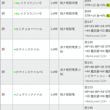
防69
胴
●
●
レイクコラジン+2
Lv99
戦ナ暗獣侍竜
STR+12 攻+3%
魔
防69
胴
●
●
レイクコラジン+3
Lv99
戦ナ暗獣侍竜
STR+14 攻+4%
魔
防147
HP+63 MP+29 ST
胴
●
エミチョオーベール
Lv99
戦ナ暗獣竜
+44 魔回避+53 
<ItemLevel:119>
防140
HP+91 MP+30 ST
赤ナ暗狩竜青コ
胴
●
カマインスケイル
Lv99
+44 魔回避+64 
剣
<ItemLevel:119>
防141
HP+96 MP+35 ST
赤ナ暗狩竜青コ
+44 魔回避+64 
胴
●
カマインスケイル+1
Lv99
剣
ンビネーション：
<ItemLevel:119>
防153
HP+66 MP+59 ST
胴
●
ジュマリックメイル
Lv99
戦ナ暗獣竜
+36 魔回避+69 
<ItemLevel:119>
防146