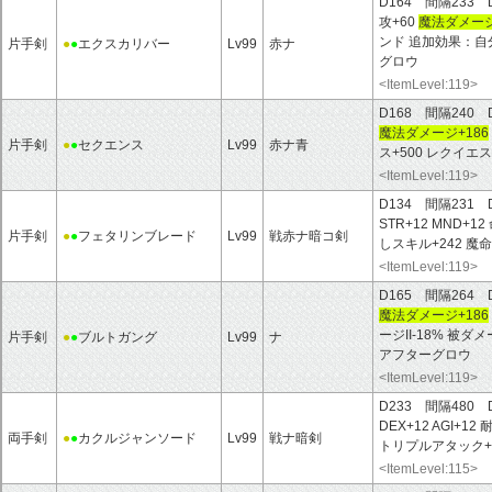
D164 間隔233 
攻+60
魔法ダメージ
ンド 追加効果：自
片手剣
●
●
エクスカリバー
Lv99
赤ナ
グロウ
<ItemLevel:119>
D168 間隔240 
魔法ダメージ+186
片手剣
●
●
セクエンス
Lv99
赤ナ青
ス+500 レクイ
<ItemLevel:119>
D134 間隔231 
STR+12 MND+12
片手剣
●
●
フェタリンブレード
Lv99
戦赤ナ暗コ剣
しスキル+242 魔
<ItemLevel:119>
D165 間隔264 
魔法ダメージ+186
ージII-18% 被
片手剣
●
●
ブルトガング
Lv99
ナ
アフターグロウ
<ItemLevel:119>
D233 間隔480 
DEX+12 AGI+12 
両手剣
●
●
カクルジャンソード
Lv99
戦ナ暗剣
トリプルアタック+
<ItemLevel:115>