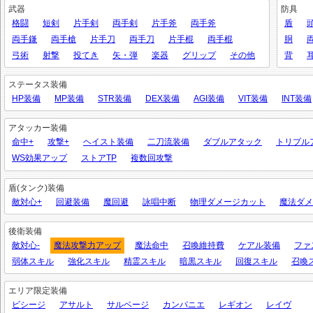
武器
防具
格闘
短剣
片手剣
両手剣
片手斧
両手斧
盾
両手鎌
両手槍
片手刀
両手刀
片手棍
両手棍
胴
弓術
射撃
投てき
矢・弾
楽器
グリップ
その他
背
ステータス装備
HP装備
MP装備
STR装備
DEX装備
AGI装備
VIT装備
INT装備
アタッカー装備
命中+
攻撃+
ヘイスト装備
二刀流装備
ダブルアタック
トリプル
WS効果アップ
ストアTP
複数回攻撃
盾(タンク)装備
敵対心+
回避装備
魔回避
詠唱中断
物理ダメージカット
魔法ダメ
後衛装備
敵対心-
魔法攻撃力アップ
魔法命中
召喚維持費
ケアル装備
ファ
弱体スキル
強化スキル
精霊スキル
暗黒スキル
回復スキル
召喚
エリア限定装備
ビシージ
アサルト
サルベージ
カンパニエ
レギオン
レイヴ