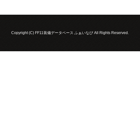
Copyright (C) FF11装備データベース ふぁいなび All Rights Reserved.