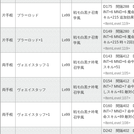
D175 間隔288 
INT+6 MND+6 魔
戦モ白黒ナ召青
片手棍
ブラーロッド
Lv99
キル+215 追加効
学風
<ItemLevel:119>
D149 間隔280 
INT+6 MND+6 魔
戦モ白黒ナ召青
片手棍
ブラーロッド+1
Lv99
キル+215 時々2
学風
<ItemLevel:119>
D143 間隔412 
INT+6 MND+6 命
戦モ白黒ナ吟竜
両手棍
ヴォエイスタッフ-1
Lv99
スキル+51
召学風
<ItemLevel:105>
D154 間隔412 
INT+7 MND+7 命
戦モ白黒ナ吟竜
両手棍
ヴォエイスタッフ
Lv99
しスキル+81 敵対心
召学風
<ItemLevel:107>
D160 間隔402 
INT+7 MND+7 命
戦モ白黒ナ吟竜
両手棍
ヴォエイスタッフ+1
Lv99
命スキル+89 敵対心
召学風
<ItemLevel:108>
D242 間隔402 