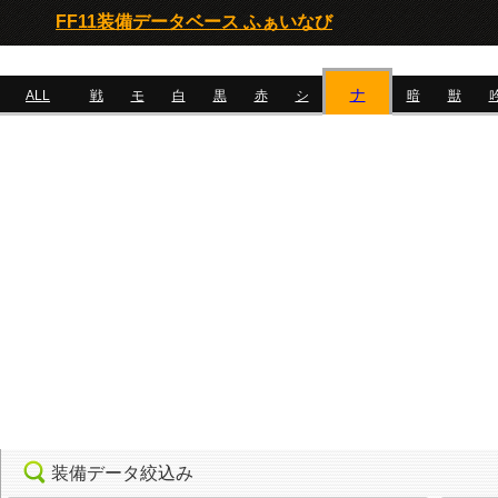
FF11装備データベース ふぁいなび
ナ
ALL
戦
モ
白
黒
赤
シ
暗
獣
装備データ絞込み