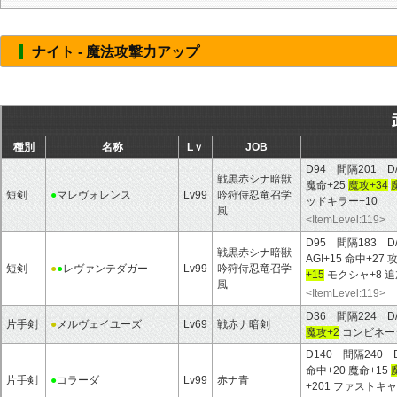
ナイト - 魔法攻撃力アップ
種別
名称
Lｖ
JOB
D94 間隔201 D
戦黒赤シナ暗獣
魔命+25
魔攻+34
短剣
●
マレヴォレンス
Lv99
吟狩侍忍竜召学
ッドキラー+10
風
<ItemLevel:119>
D95 間隔183 D
戦黒赤シナ暗獣
AGI+15 命中+2
短剣
●
●
レヴァンテダガー
Lv99
吟狩侍忍竜召学
+15
モクシャ+8 
風
<ItemLevel:119>
D36 間隔224 D
片手剣
●
メルヴェイユーズ
Lv69
戦赤ナ暗剣
魔攻+2
コンビネーシ
D140 間隔240 
命中+20 魔命+15
片手剣
●
コラーダ
Lv99
赤ナ青
+201 ファストキ