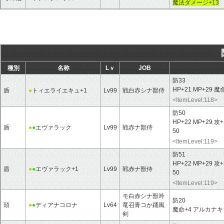
魔法ダメージ+13
種別
名称
Lｖ
JOB
防33
HP+21 MP+29 魔
盾
●
トィエライエキュ+1
Lv99
戦白赤シナ獣侍
<ItemLevel:118>
防50
HP+22 MP+29 攻
盾
●
●
エヴァラック
Lv99
戦赤ナ獣侍
50
<ItemLevel:119>
防51
HP+22 MP+29 攻
盾
●
●
エヴァラック+1
Lv99
戦赤ナ獣侍
50
<ItemLevel:119>
モ白赤シナ獣吟
防20
頭
●
●
ディアナコロナ
Lv64
竜召青コか踊風
魔命+4 アルカナ
剣