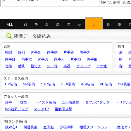
MP+55 耐闇+16 
ナ
ALL
戦
モ
白
黒
赤
シ
暗
獣
装備データ絞込み
武器
防具
格闘
短剣
片手剣
両手剣
片手斧
両手斧
盾
両手鎌
両手槍
片手刀
両手刀
片手棍
両手棍
胴
弓術
射撃
投てき
矢・弾
楽器
グリップ
その他
背
ステータス装備
HP装備
MP装備
STR装備
DEX装備
AGI装備
VIT装備
INT装備
アタッカー装備
命中+
攻撃+
ヘイスト装備
二刀流装備
ダブルアタック
トリプル
WS効果アップ
ストアTP
複数回攻撃
盾(タンク)装備
敵対心+
回避装備
魔回避
詠唱中断
物理ダメージカット
魔法ダメ