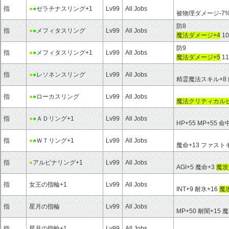
指
●
●
ゼラチナスリング+1
Lv99
All Jobs
被物理ダメージ-7%
防8
指
●
●
メフィタスリング
Lv99
All Jobs
魔法ダメージ+4
1
防9
指
●
●
メフィタスリング+1
Lv99
All Jobs
魔法ダメージ+5
1
指
●
●
レソネンスリング
Lv99
All Jobs
精霊魔法スキル+8 
指
●
●
ローカスリング
Lv99
All Jobs
魔法クリティカルヒ
指
●
●
ＡＤリング+1
Lv99
All Jobs
HP+55 MP+55 命
指
●
●
ＷＴリング+1
Lv99
All Jobs
魔命+13 ファスト
指
●
アルビナリング+1
Lv99
All Jobs
AGI+5 魔命+3
魔攻
指
女王の指輪+1
Lv99
All Jobs
INT+9 耐氷+16
魔攻
指
星月の指輪
Lv99
All Jobs
MP+50 耐闇+15 
指
星月の指輪+1
Lv99
All Jobs