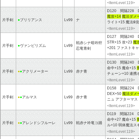
<ItemLevel:119>
D120 間隔228 
魔攻+14
魔法ダメー
片手剣
●
ブリリアンス
Lv99
ナ
ライト+15 魔法剣
<ItemLevel:119>
D127 間隔240 
STR+15 攻+23
魔攻
戦赤シナ暗吟狩
片手剣
●
ヴァンピリズム
Lv99
+201 ファストキャ
忍竜青剣
<ItemLevel:119>
D130 間隔240 
命中+15 魔命+15
片手剣
●
●
アクリメーター
Lv99
赤ナ青
チェーン+10 連携
<ItemLevel:119>
D158 間隔224 
DEX+50
魔法ダメー
片手剣
●
●
アルマス
Lv99
赤ナ青
ニュ アフターマス
<ItemLevel:119>
D119 間隔224 
命中+27 魔命+15
片手剣
●
●
アレンドシフルーレ
Lv99
戦赤ナ吟竜コ踊
ル+10 弱体魔法ス
<ItemLevel:119>