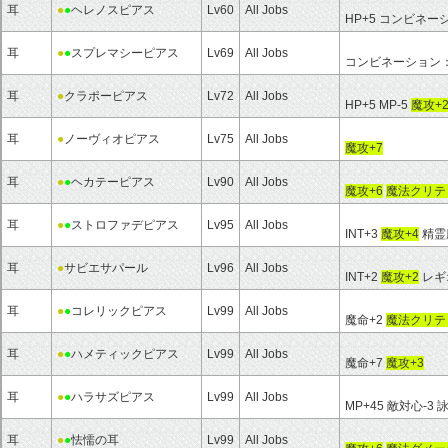
耳
●
●
ヘレノスピアス
Lv60
All Jobs
HP+5 コンビネー
耳
●
●
スプレマシーピアス
Lv69
All Jobs
コンビネーション：S
耳
●
クラポーピアス
Lv72
All Jobs
HP+5 MP-5
魔攻+
耳
●
ノーヴィオピアス
Lv75
All Jobs
魔攻+7
耳
●
●
ヘカテーピアス
Lv90
All Jobs
魔攻+6
魔法クリテ
耳
●
●
ストロファデピアス
Lv95
All Jobs
INT+3
魔攻+4
精霊
耳
●
サビエサパール
Lv96
All Jobs
INT+2
魔攻+2
レギ
耳
●
●
コレリックピアス
Lv99
All Jobs
魔命+2
魔法クリテ
耳
●
●
ハメティックピアス
Lv99
All Jobs
魔命+7
魔攻+3
耳
●
●
ハラサズピアス
Lv99
All Jobs
MP+45 敵対心-
耳
●
●
怯懦の耳
Lv99
All Jobs