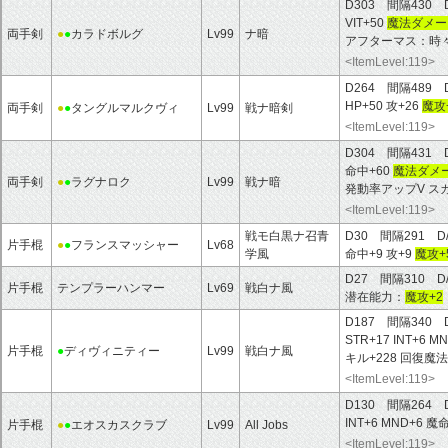
D303 間隔430 
VIT+50
魔法ダメージ
両手剣
●
●
カラドボルグ
Lv99
ナ暗
アフターマス：時々
<ItemLevel:119>
D264 間隔489 
HP+50 攻+26
魔攻
両手剣
●
●
タングルマルクヴィ
Lv99
戦ナ暗剣
<ItemLevel:119>
D304 間隔431 
命中+60
魔法ダメー
両手剣
●
●
ラグナロク
Lv99
戦ナ暗
発動率アップV ス
<ItemLevel:119>
戦モ白黒ナ召青
D30 間隔291 D
片手棍
●
●
フランスマッシャー
Lv68
学風
命中+9 攻+9
魔攻+
D27 間隔310 D
片手棍
テンプラーハンマー
Lv69
戦白ナ風
潜在能力：
魔攻+2
D187 間隔340 
STR+17 INT+6 M
片手棍
●
ディヴィニティー
Lv99
戦白ナ風
キル+228 回復魔
<ItemLevel:119>
D130 間隔264 
INT+6 MND+6 魔
片手棍
●
●
エオスカスクラブ
Lv99
All Jobs
<ItemLevel:119>