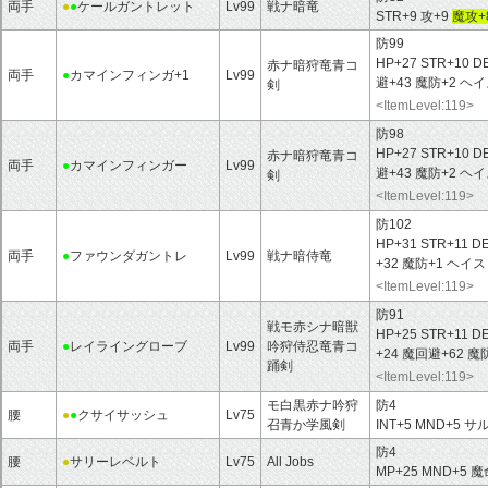
両手
●
●
ケールガントレット
Lv99
戦ナ暗竜
STR+9 攻+9
魔攻+
防99
HP+27 STR+10 D
赤ナ暗狩竜青コ
両手
●
カマインフィンガ+1
Lv99
避+43 魔防+2 
剣
<ItemLevel:119>
防98
HP+27 STR+10 D
赤ナ暗狩竜青コ
両手
●
カマインフィンガー
Lv99
避+43 魔防+2 
剣
<ItemLevel:119>
防102
HP+31 STR+11 DE
両手
●
ファウンダガントレ
Lv99
戦ナ暗侍竜
+32 魔防+1 ヘ
<ItemLevel:119>
防91
戦モ赤シナ暗獣
HP+25 STR+11 D
両手
●
レイライングローブ
Lv99
吟狩侍忍竜青コ
+24 魔回避+62 
踊剣
<ItemLevel:119>
モ白黒赤ナ吟狩
防4
腰
●
●
クサイサッシュ
Lv75
召青か学風剣
INT+5 MND+5 
防4
腰
●
サリーレベルト
Lv75
All Jobs
MP+25 MND+5 