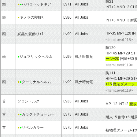
防21
頭
●
●
ハバロヘッドギア
Lv71
All Jobs
INT+2 MND+2 C
頭
●
キメラの髪飾り
Lv86
All Jobs
INT+3 MND+3 耐
HP-35 MP+120 IN
頭
妖蟲の髪飾り+1
Lv99
All Jobs
<ItemLevel:118>
防120
HP+45 MP+29 ST
頭
●
ジュマリックヘルム
Lv99
戦ナ暗獣竜
ージ+20
回避+30 
<ItemLevel:119>
防111
HP+41 MP+29 ST
頭
●
●
ターミナルヘルム
Lv99
戦ナ暗侍竜
+15
魔法ダメージ+
<ItemLevel:119>
首
ソロントルク
Lv33
All Jobs
MP+12 INT+2
魔攻
首
●
●
カラクトチョーカー
Lv73
All Jobs
耐火+5 耐氷+5 耐風
首
●
●
リペルカラー
Lv75
All Jobs
被物理ダメージ-1