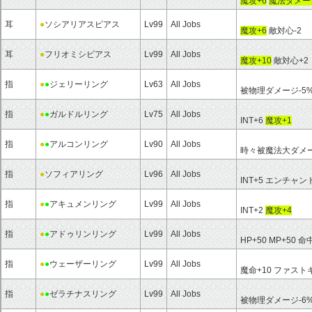
魔攻+6
魔法ダメー
耳
●
ソシアリアスピアス
Lv99
All Jobs
魔攻+6
敵対心-2
耳
●
フリオミシピアス
Lv99
All Jobs
魔攻+10
敵対心+2
指
●
●
ジェリーリング
Lv63
All Jobs
被物理ダメージ-5
指
●
●
ガルドルリング
Lv75
All Jobs
INT+6
魔攻+1
指
●
●
アルコンリング
Lv90
All Jobs
時々被魔法大ダメー
指
●
ソフィアリング
Lv96
All Jobs
INT+5 エンチャン
指
●
●
アキュメンリング
Lv99
All Jobs
INT+2
魔攻+4
指
●
●
アドゥリンリング
Lv99
All Jobs
HP+50 MP+50 命
指
●
●
ウェーザーリング
Lv99
All Jobs
魔命+10 ファスト
指
●
●
ゼラチナスリング
Lv99
All Jobs
被物理ダメージ-6%