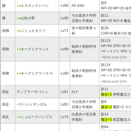
防9
腰
●
●
エスカンストーン
Lv99
All Jobs
HP+20 MP+20 命
モ白黒赤ナ吟狩
防11
腰
●
●
山吹の帯
Lv99
召青か学風剣
MP+35 INT+6 魔
赤ナ暗狩竜青コ
防28
両脚
●
●
ニミュエタイツ
Lv71
剣
CHR+8 耐光+20 
防123
HP+50 STR+30 VI
戦赤ナ暗獣狩侍
両脚
●
●
オーグリクウィス
Lv99
+4 ヘイスト+6%
竜青剣
<ItemLevel:119>
防124
HP+50 STR+30 VI
戦赤ナ暗獣狩侍
両脚
●
●
オーグリクウィス+1
Lv99
+4 ヘイスト+6%
竜青剣
<ItemLevel:119>
防11
両足
テンプラーサバトン
Lv61
白ナ
魔攻+2
神聖魔法ス
モ白黒赤ナ吟狩
防9
両足
●
マハントサンダル
Lv63
召青か学風剣
魔攻+2
魔防+2 ス
白黒赤ナ暗召青
防14
両足
●
●
シュルードパンプス
Lv74
学風剣
魔攻+3
精霊魔法スキ
防84