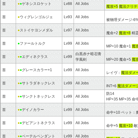
首
●
●
ゲネシスロケット
Lv88
All Jobs
魔攻+5
魔法クリテ
首
●
ウィグレンゴルジェ
Lv93
All Jobs
被物理ダメージ-6
首
●
ストイケヨンメダル
Lv97
All Jobs
魔命+2
魔攻+8
精霊
首
●
ファールトルク
Lv99
All Jobs
MP+10 魔命+1
魔攻
白黒赤ナ暗召青
首
●
●
エディネクラス
Lv99
学風剣
MP+20 魔命+5
魔攻
首
●
●
グレースカラー+1
Lv99
All Jobs
レイヴ：
魔法ダメー
首
●
●
サトラダネックレス
Lv99
All Jobs
INT+6
魔法ダメージ
防14
首
●
●
サンクトネックレス
Lv99
All Jobs
HP+35 MP+35 命
首
●
●
デイノカラー
Lv99
All Jobs
命中+10 ペット：
首
●
●
デビアントネクラス
Lv99
All Jobs
命中+5
魔攻+10
敵
首
●
●
ベーテルペンダント
Lv99
All Jobs