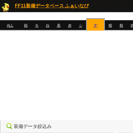
FF11装備データベース ふぁいなび
ナ
ALL
戦
モ
白
黒
赤
シ
暗
獣
装備データ絞込み