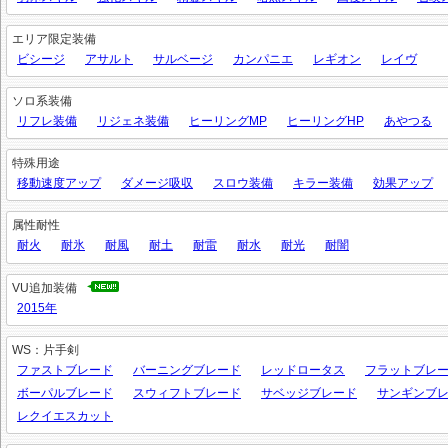
エリア限定装備
ビシージ
アサルト
サルベージ
カンパニエ
レギオン
レイヴ
ソロ系装備
リフレ装備
リジェネ装備
ヒーリングMP
ヒーリングHP
あやつる
特殊用途
移動速度アップ
ダメージ吸収
スロウ装備
キラー装備
効果アップ
属性耐性
耐火
耐氷
耐風
耐土
耐雷
耐水
耐光
耐闇
VU追加装備
2015年
WS：片手剣
ファストブレード
バーニングブレード
レッドロータス
フラットブレ
ボーパルブレード
スウィフトブレード
サベッジブレード
サンギンブ
レクイエスカット