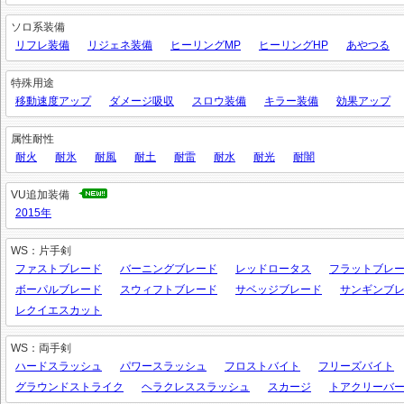
ソロ系装備
リフレ装備
リジェネ装備
ヒーリングMP
ヒーリングHP
あやつる
特殊用途
移動速度アップ
ダメージ吸収
スロウ装備
キラー装備
効果アップ
属性耐性
耐火
耐氷
耐風
耐土
耐雷
耐水
耐光
耐闇
VU追加装備
2015年
WS：片手剣
ファストブレード
バーニングブレード
レッドロータス
フラットブレ
ボーパルブレード
スウィフトブレード
サベッジブレード
サンギンブ
レクイエスカット
WS：両手剣
ハードスラッシュ
パワースラッシュ
フロストバイト
フリーズバイト
グラウンドストライク
ヘラクレススラッシュ
スカージ
トアクリーバ