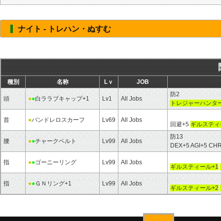
ナイト - トレハン・ぬすむ
種別
名称
Lｖ
JOB
防2
頭
●
●
白ララブキャップ+1
Lv1
All Jobs
トレジャーハンター
首
●
バンドレロスカーフ
Lv69
All Jobs
回避+5
ギルスティ
防13
腰
●
●
チャークベルト
Lv99
All Jobs
DEX+5 AGI+5 CH
指
●
●
ゴーニーリング
Lv99
All Jobs
ギルスティール+1
指
●
●
ＧＮリング+1
Lv99
All Jobs
ギルスティール+2