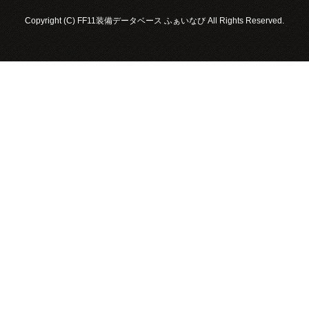
Copyright (C) FF11装備データベース ふぁいなび All Rights Reserved.