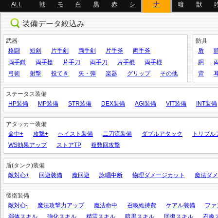
ナ
ALL
戦
モ
白
黒
赤
シ
暗
獣
装備データ絞込み
武器
防具
格闘
短剣
片手剣
両手剣
片手斧
両手斧
盾
両手鎌
両手槍
片手刀
両手刀
片手棍
両手棍
胴
弓術
射撃
投てき
矢・弾
楽器
グリップ
その他
背
ステータス装備
HP装備
MP装備
STR装備
DEX装備
AGI装備
VIT装備
INT装備
アタッカー装備
命中+
攻撃+
ヘイスト装備
二刀流装備
ダブルアタック
トリプル
WS効果アップ
ストアTP
複数回攻撃
盾(タンク)装備
敵対心+
回避装備
魔回避
詠唱中断
物理ダメージカット
魔法ダメ
後衛装備
敵対心-
魔法攻撃力アップ
魔法命中
召喚維持費
ケアル装備
ファ
弱体スキル
強化スキル
精霊スキル
暗黒スキル
回復スキル
召喚