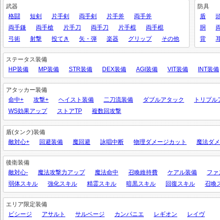
武器
防具
格闘
短剣
片手剣
両手剣
片手斧
両手斧
盾
両手鎌
両手槍
片手刀
両手刀
片手棍
両手棍
胴
弓術
射撃
投てき
矢・弾
楽器
グリップ
その他
背
ステータス装備
HP装備
MP装備
STR装備
DEX装備
AGI装備
VIT装備
INT装備
アタッカー装備
命中+
攻撃+
ヘイスト装備
二刀流装備
ダブルアタック
トリプル
WS効果アップ
ストアTP
複数回攻撃
盾(タンク)装備
敵対心+
回避装備
魔回避
詠唱中断
物理ダメージカット
魔法ダメ
後衛装備
敵対心-
魔法攻撃力アップ
魔法命中
召喚維持費
ケアル装備
ファ
弱体スキル
強化スキル
精霊スキル
暗黒スキル
回復スキル
召喚
エリア限定装備
ビシージ
アサルト
サルベージ
カンパニエ
レギオン
レイヴ