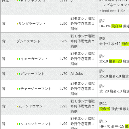
両足
●
●
ＲＶレギンス+3
Lv99
ナ
コンビネーション
<ItemLevel:119>
戦モ赤シナ暗獣
防7
背
●
サンダラーマント
Lv50
吟狩侍忍竜青コ
HP-1%
飛命+4
回避
踊剣
戦モ赤シナ暗獣
防6
背
プシロスマント
Lv69
吟狩侍忍竜青コ
命中+1 攻+12
飛命
踊剣
戦モ赤シナ暗獣
防7
背
●
●
イェーガーマント
Lv70
吟狩侍忍竜青コ
攻-10
飛命+20
飛攻
踊剣
防7
背
●
●
ガンナーマント
Lv70
All Jobs
攻-10 飛命-10 飛攻
戦モ赤シナ暗獣
防7
背
●
●
チャージャーマント
Lv70
吟狩侍忍竜青コ
攻+20 飛命-10 飛攻
踊剣
戦モ赤シナ暗獣
防11
背
●
ムーンドウマント
Lv93
吟狩侍忍竜青コ
飛命+9
飛攻+9 敵対
踊剣
戦モ赤シナ暗獣
防15
背
●
●
ソコルソキーマント
Lv99
吟狩侍忍竜青コ
HP+70 命中+15
飛