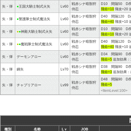
戦赤シナ暗獣狩
D10 間隔50 D
矢・弾
●
王国大騎士制式火矢
Lv60
侍忍
飛命+10
飛攻+20
戦赤シナ暗獣狩
D40 間隔120 D
矢・弾
●
警護隊士制式魔法矢
Lv60
侍忍
飛命+40
飛攻+10
戦赤シナ暗獣狩
D10 間隔50 D
矢・弾
●
●
神殿大騎士制式火矢
Lv60
侍忍
飛命+10
飛攻+20
戦赤シナ暗獣狩
D40 間隔120 D
矢・弾
●
●
魔戦隊士制式魔法矢
Lv60
侍忍
飛命+40
飛攻+10
戦赤シナ暗獣狩
D34 間隔90 D/
矢・弾
デーモンアロー
Lv60
侍忍
飛命+5
追加効果：
戦赤シナ暗獣狩
D38 間隔90 D/
矢・弾
鏑矢
Lv70
侍忍
飛命+3
追加効果：
D48 間隔90 D/
戦赤シナ暗獣狩
飛命+5
矢・弾
チャプリアロー
Lv99
侍忍
<ItemLevel:100>
種別
名称
Lｖ
JOB