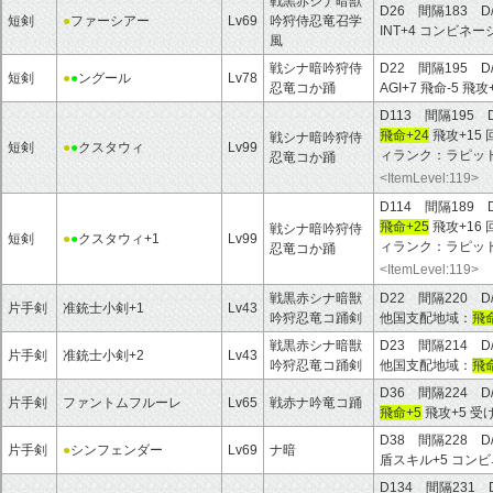
戦黒赤シナ暗獣
D26 間隔183 D
短剣
●
ファーシアー
Lv69
吟狩侍忍竜召学
INT+4 コンビネー
風
戦シナ暗吟狩侍
D22 間隔195 D
短剣
●
●
ングール
Lv78
忍竜コか踊
AGI+7 飛命-5 飛攻
D113 間隔195 
飛命+24
飛攻+15 
戦シナ暗吟狩侍
短剣
●
●
クスタウィ
Lv99
ィランク：ラピッド
忍竜コか踊
<ItemLevel:119>
D114 間隔189 
飛命+25
飛攻+16 
戦シナ暗吟狩侍
短剣
●
●
クスタウィ+1
Lv99
ィランク：ラピッド
忍竜コか踊
<ItemLevel:119>
戦黒赤シナ暗獣
D22 間隔220 
片手剣
准銃士小剣+1
Lv43
吟狩忍竜コ踊剣
他国支配地域：
飛命
戦黒赤シナ暗獣
D23 間隔214 D
片手剣
准銃士小剣+2
Lv43
吟狩忍竜コ踊剣
他国支配地域：
飛命
D36 間隔224 D
片手剣
ファントムフルーレ
Lv65
戦赤ナ吟竜コ踊
飛命+5
飛攻+5 受
D38 間隔228 D
片手剣
●
シンフェンダー
Lv69
ナ暗
盾スキル+5 コンビネ
D134 間隔231 