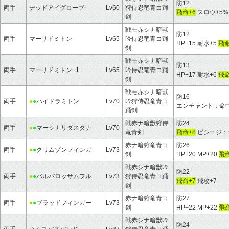
防12
両手
デッドアイグローブ
Lv60
狩侍忍竜青コ踊
飛命+6
スロウ+5%
剣
戦モ赤シナ暗獣
防12
両手
マーリドミトン
Lv65
吟侍忍竜青コ踊
HP+15 耐水+5
飛命
剣
戦モ赤シナ暗獣
防13
両手
マーリドミトン+1
Lv65
吟侍忍竜青コ踊
HP+17 耐水+6
飛命
剣
戦モ赤シナ暗獣
防16
両手
●
●
ハイドラミトン
Lv70
吟狩侍忍竜青コ
エンチャント：命中
踊剣
戦赤ナ暗獣狩侍
防24
両手
●
●
マーシナリダスタナ
Lv70
竜青剣
飛命+8
ビシージ：
赤ナ暗狩竜青コ
防26
両手
●
●
クリムゾンフィンガ
Lv73
剣
HP+20 MP+20
飛命
戦赤シナ暗獣吟
防22
両手
●
●
バルバロッサムフル
Lv73
狩侍忍竜青コ踊
飛命+7
飛攻+7
剣
赤ナ暗狩竜青コ
防27
両手
●
●
ブラッドフィンガー
Lv73
剣
HP+22 MP+22
飛命
戦赤シナ暗獣吟
防24