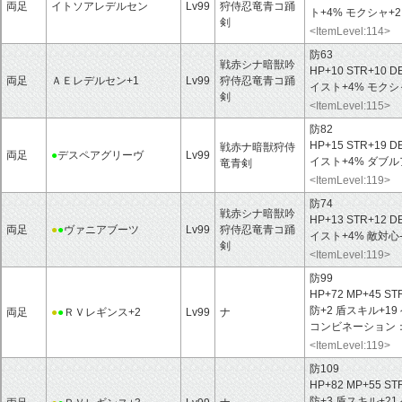
両足
イトソアレデルセン
Lv99
狩侍忍竜青コ踊
ト+4% モクシャ+2
剣
<ItemLevel:114>
防63
戦赤シナ暗獣吟
HP+10 STR+10 D
両足
ＡＥレデルセン+1
Lv99
狩侍忍竜青コ踊
イスト+4% モクシ
剣
<ItemLevel:115>
防82
HP+15 STR+19 D
戦赤ナ暗獣狩侍
両足
●
デスペアグリーヴ
Lv99
イスト+4% ダブル
竜青剣
<ItemLevel:119>
防74
戦赤シナ暗獣吟
HP+13 STR+12 D
両足
●
●
ヴァニアブーツ
Lv99
狩侍忍竜青コ踊
イスト+4% 敵対心-
剣
<ItemLevel:119>
防99
HP+72 MP+45 ST
防+2 盾スキル+1
両足
●
●
ＲＶレギンス+2
Lv99
ナ
コンビネーション
<ItemLevel:119>
防109
HP+82 MP+55 ST
防+3 盾スキル+2