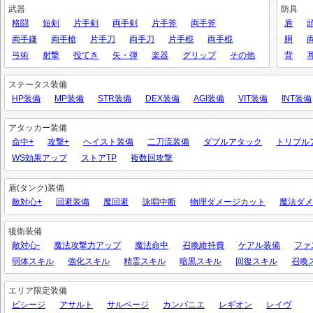
武器
防具
格闘
短剣
片手剣
両手剣
片手斧
両手斧
盾
両手鎌
両手槍
片手刀
両手刀
片手棍
両手棍
胴
弓術
射撃
投てき
矢・弾
楽器
グリップ
その他
背
ステータス装備
HP装備
MP装備
STR装備
DEX装備
AGI装備
VIT装備
INT装備
アタッカー装備
命中+
攻撃+
ヘイスト装備
二刀流装備
ダブルアタック
トリプル
WS効果アップ
ストアTP
複数回攻撃
盾(タンク)装備
敵対心+
回避装備
魔回避
詠唱中断
物理ダメージカット
魔法ダメ
後衛装備
敵対心-
魔法攻撃力アップ
魔法命中
召喚維持費
ケアル装備
ファ
弱体スキル
強化スキル
精霊スキル
暗黒スキル
回復スキル
召喚
エリア限定装備
ビシージ
アサルト
サルベージ
カンパニエ
レギオン
レイヴ