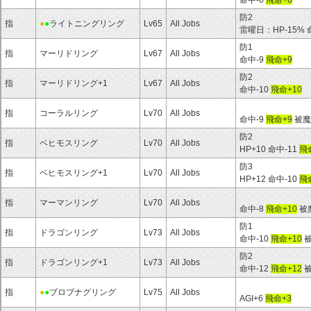
命中-6
飛命+8
防2
指
●
●
ライトニングリング
Lv65
All Jobs
雷曜日：HP-15% 
防1
指
マーリドリング
Lv67
All Jobs
命中-9
飛命+9
防2
指
マーリドリング+1
Lv67
All Jobs
命中-10
飛命+10
指
コーラルリング
Lv70
All Jobs
命中-9
飛命+9
被魔
防2
指
ベヒモスリング
Lv70
All Jobs
HP+10 命中-11
飛
防3
指
ベヒモスリング+1
Lv70
All Jobs
HP+12 命中-10
飛
指
マーマンリング
Lv70
All Jobs
命中-8
飛命+10
被
防1
指
ドラゴンリング
Lv73
All Jobs
命中-10
飛命+10
被
防2
指
ドラゴンリング+1
Lv73
All Jobs
命中-12
飛命+12
被
指
●
●
ブロブナグリング
Lv75
All Jobs
AGI+6
飛命+3