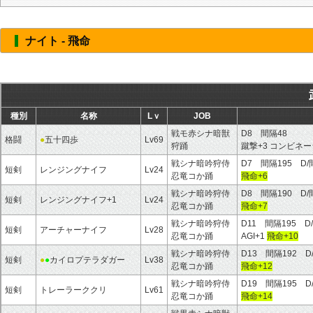
ナイト - 飛命
種別
名称
Lｖ
JOB
戦モ赤シナ暗獣
D8 間隔48
格闘
●
五十四歩
Lv69
狩踊
蹴撃+3 コンビネーシ
戦シナ暗吟狩侍
D7 間隔195 D/
短剣
レンジングナイフ
Lv24
忍竜コか踊
飛命+6
戦シナ暗吟狩侍
D8 間隔190 D/
短剣
レンジングナイフ+1
Lv24
忍竜コか踊
飛命+7
戦シナ暗吟狩侍
D11 間隔195 D
短剣
アーチャーナイフ
Lv28
忍竜コか踊
AGI+1
飛命+10
戦シナ暗吟狩侍
D13 間隔192 D
短剣
●
●
カイロプテラダガー
Lv38
忍竜コか踊
飛命+12
戦シナ暗吟狩侍
D19 間隔195 D
短剣
トレーラーククリ
Lv61
忍竜コか踊
飛命+14