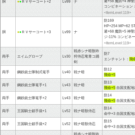
避+58 魔防+4 
胴
●
●
ＲＶサーコート+2
Lv99
ナ
コンビネーション
<ItemLevel:119>
防169
HP+254 MP+62 S
避+68 魔防+5 
胴
●
●
ＲＶサーコート+3
Lv99
ナ
ジ-11% コンビ
<ItemLevel:119>
戦赤シナ暗獣吟
防7
両手
エイムグローブ
Lv30
狩侍忍竜青コ踊
エンチャント：
飛命
剣
防12
両手
鋼鉄銃士隊制式篭手
Lv40
戦ナ暗
飛命+5
防13
両手
鋼鉄銃士隊篭手+1
Lv43
戦ナ暗
飛命+5
自国支配地域
防14
両手
鋼鉄銃士隊篭手+2
Lv43
戦ナ暗
飛命+5
自国支配地域
防14
両手
王国騎士鎖手袋+1
Lv52
戦ナ暗獣侍忍
命中+3 自国支配
防15
両手
王国騎士鎖手袋+2
Lv52
戦ナ暗獣侍忍
命中+3 自国支配
戦赤シナ暗獣吟