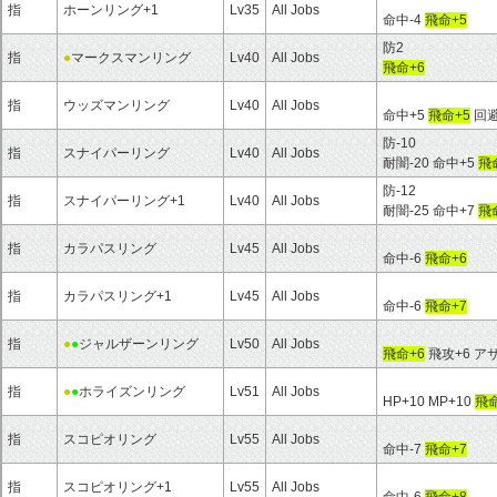
指
ホーンリング+1
Lv35
All Jobs
命中-4
飛命+5
防2
指
●
マークスマンリング
Lv40
All Jobs
飛命+6
指
ウッズマンリング
Lv40
All Jobs
命中+5
飛命+5
回避
防-10
指
スナイパーリング
Lv40
All Jobs
耐闇-20 命中+5
飛
防-12
指
スナイパーリング+1
Lv40
All Jobs
耐闇-25 命中+7
飛
指
カラパスリング
Lv45
All Jobs
命中-6
飛命+6
指
カラパスリング+1
Lv45
All Jobs
命中-6
飛命+7
指
●
●
ジャルザーンリング
Lv50
All Jobs
飛命+6
飛攻+6 ア
指
●
●
ホライズンリング
Lv51
All Jobs
HP+10 MP+10
飛命
指
スコピオリング
Lv55
All Jobs
命中-7
飛命+7
指
スコピオリング+1
Lv55
All Jobs