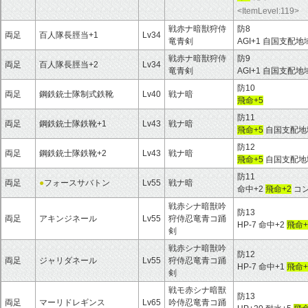
<ItemLevel:119>
戦赤ナ暗獣狩侍
防8
両足
百人隊長脛当+1
Lv34
竜青剣
AGI+1 自国支配
戦赤ナ暗獣狩侍
防9
両足
百人隊長脛当+2
Lv34
竜青剣
AGI+1 自国支配
防10
両足
鋼鉄銃士隊制式鉄靴
Lv40
戦ナ暗
飛命+5
防11
両足
鋼鉄銃士隊鉄靴+1
Lv43
戦ナ暗
飛命+5
自国支配地域
防12
両足
鋼鉄銃士隊鉄靴+2
Lv43
戦ナ暗
飛命+5
自国支配地域
防11
両足
●
フォースサバトン
Lv55
戦ナ暗
命中+2
飛命+2
コン
戦赤シナ暗獣吟
防13
両足
アキンジネール
Lv55
狩侍忍竜青コ踊
HP-7 命中+2
飛命+
剣
戦赤シナ暗獣吟
防12
両足
ジャリダネール
Lv55
狩侍忍竜青コ踊
HP-7 命中+1
飛命+
剣
戦モ赤シナ暗獣
防13
両足
マーリドレギンス
Lv65
吟侍忍竜青コ踊