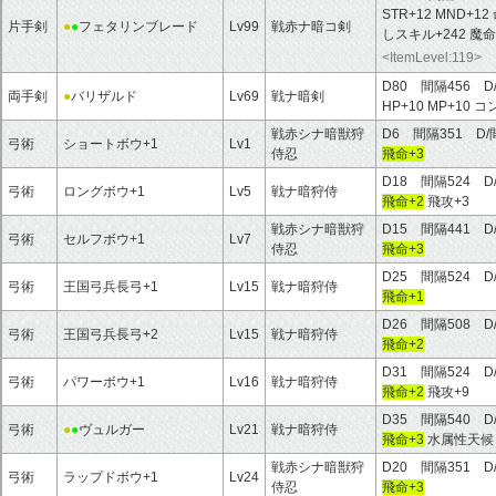
STR+12 MND+12
片手剣
●
●
フェタリンブレード
Lv99
戦赤ナ暗コ剣
しスキル+242 魔
<ItemLevel:119>
D80 間隔456 D
両手剣
●
バリザルド
Lv69
戦ナ暗剣
HP+10 MP+10 
戦赤シナ暗獣狩
D6 間隔351 D/
弓術
ショートボウ+1
Lv1
侍忍
飛命+3
D18 間隔524 D
弓術
ロングボウ+1
Lv5
戦ナ暗狩侍
飛命+2
飛攻+3
戦赤シナ暗獣狩
D15 間隔441 D
弓術
セルフボウ+1
Lv7
侍忍
飛命+3
D25 間隔524 D
弓術
王国弓兵長弓+1
Lv15
戦ナ暗狩侍
飛命+1
D26 間隔508 D
弓術
王国弓兵長弓+2
Lv15
戦ナ暗狩侍
飛命+2
D31 間隔524 D
弓術
パワーボウ+1
Lv16
戦ナ暗狩侍
飛命+2
飛攻+9
D35 間隔540 D
弓術
●
●
ヴュルガー
Lv21
戦ナ暗狩侍
飛命+3
水属性天候
戦赤シナ暗獣狩
D20 間隔351 D
弓術
ラップドボウ+1
Lv24
侍忍
飛命+3