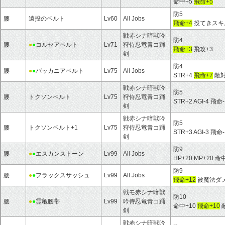
命中+5
飛命+5
防5
腰
遠投のベルト
Lv60
All Jobs
飛命+4
投てきスキ
戦赤シナ暗獣吟
防4
腰
●
●
コルセアベルト
Lv71
狩侍忍竜青コ踊
飛命+3
飛攻+3
剣
防4
腰
●
●
バッカニアベルト
Lv75
All Jobs
STR+4
飛命+7
敵対
戦赤シナ暗獣吟
防5
腰
トクソンベルト
Lv75
狩侍忍竜青コ踊
STR+2 AGI-4 飛命
剣
戦赤シナ暗獣吟
防5
腰
トクソンベルト+1
Lv75
狩侍忍竜青コ踊
STR+3 AGI-3 飛命
剣
防9
腰
●
●
エスカンストーン
Lv99
All Jobs
HP+20 MP+20 命
防9
腰
●
●
フラックスサッシュ
Lv99
All Jobs
飛命+12
被魔法ダメ
戦モ赤シナ暗獣
防10
腰
●
●
霊亀腰帯
Lv99
吟侍忍竜青コ踊
命中+10
飛命+10
敵
剣
戦赤シナ暗獣吟