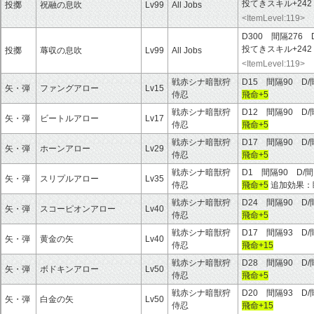
投てきスキル+242
投擲
祝融の息吹
Lv99
All Jobs
<ItemLevel:119>
D300 間隔276 D
投てきスキル+242
投擲
蓐収の息吹
Lv99
All Jobs
<ItemLevel:119>
戦赤シナ暗獣狩
D15 間隔90 D/
矢・弾
ファングアロー
Lv15
侍忍
飛命+5
戦赤シナ暗獣狩
D12 間隔90 D/
矢・弾
ビートルアロー
Lv17
侍忍
飛命+5
戦赤シナ暗獣狩
D17 間隔90 D/
矢・弾
ホーンアロー
Lv29
侍忍
飛命+5
戦赤シナ暗獣狩
D1 間隔90 D/間
矢・弾
スリプルアロー
Lv35
侍忍
飛命+5
追加効果：
戦赤シナ暗獣狩
D24 間隔90 D/
矢・弾
スコーピオンアロー
Lv40
侍忍
飛命+5
戦赤シナ暗獣狩
D17 間隔93 D/
矢・弾
黄金の矢
Lv40
侍忍
飛命+15
戦赤シナ暗獣狩
D28 間隔90 D/
矢・弾
ボドキンアロー
Lv50
侍忍
飛命+5
戦赤シナ暗獣狩
D20 間隔93 D/
矢・弾
白金の矢
Lv50
侍忍
飛命+15