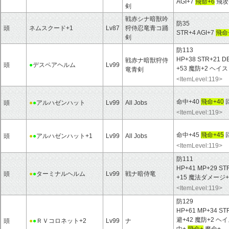
AGI+7
飛命+6
飛攻-
剣
戦赤シナ暗獣吟
防35
頭
ネムスクード+1
Lv87
狩侍忍竜青コ踊
STR+4 AGI+7
飛命
剣
防113
HP+38 STR+21 D
戦赤ナ暗獣狩侍
頭
●
デスペアヘルム
Lv99
+53 魔防+2 ヘイ
竜青剣
<ItemLevel:119>
命中+40
飛命+40
回
頭
●
●
アルハゼンハット
Lv99
All Jobs
<ItemLevel:119>
命中+45
飛命+45
回
頭
●
●
アルハゼンハット+1
Lv99
All Jobs
<ItemLevel:119>
防111
HP+41 MP+29 ST
頭
●
●
ターミナルヘルム
Lv99
戦ナ暗侍竜
+15 魔法ダメージ+
<ItemLevel:119>
防129
HP+61 MP+34 ST
避+42 魔防+2 
頭
●
●
ＲＶコロネット+2
Lv99
ナ