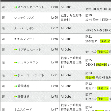
頭
●
●
スペランカーハット
Lv40
All Jobs
命中-10 飛命-10 回
戦赤ナ暗獣狩侍
防19
頭
ショックマスク
Lv50
竜青剣
攻+4 飛命-4 回避+
頭
スーパーリボン
Lv52
All Jobs
HP+5 MP+5 STR+
防21
頭
キキルンフード
Lv65
All Jobs
潜在能力：
飛命+2
頭
●
●
オプチカルハット
Lv70
All Jobs
命中+10
飛命+10
回
戦赤シナ暗獣吟
防25
頭
●
●
ボウマンマスク
Lv70
狩侍忍竜青コ踊
DEX+4
飛命+10
レ
剣
防23
頭
●
●
ジャ・ゴ・バルバト
Lv71
All Jobs
飛命+8
飛攻+8 敵
防12
頭
●
●
舜天鉢巻
Lv78
All Jobs
耐風+10
飛命+12
弓
防12
頭
●
●
雑賀鉢巻
Lv78
All Jobs
耐水+10
飛命+12
射
戦赤シナ暗獣吟
防34
頭
ネムスクード
Lv87
狩侍忍竜青コ踊