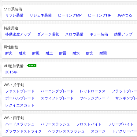
ソロ系装備
リフレ装備
リジェネ装備
ヒーリングMP
ヒーリングHP
あやつる
特殊用途
移動速度アップ
ダメージ吸収
スロウ装備
キラー装備
効果アップ
属性耐性
耐火
耐氷
耐風
耐土
耐雷
耐水
耐光
耐闇
VU追加装備
2015年
WS：片手剣
ファストブレード
バーニングブレード
レッドロータス
フラットブレ
ボーパルブレード
スウィフトブレード
サベッジブレード
サンギンブ
レクイエスカット
WS：両手剣
ハードスラッシュ
パワースラッシュ
フロストバイト
フリーズバイト
グラウンドストライク
ヘラクレススラッシュ
スカージ
トアクリーバ