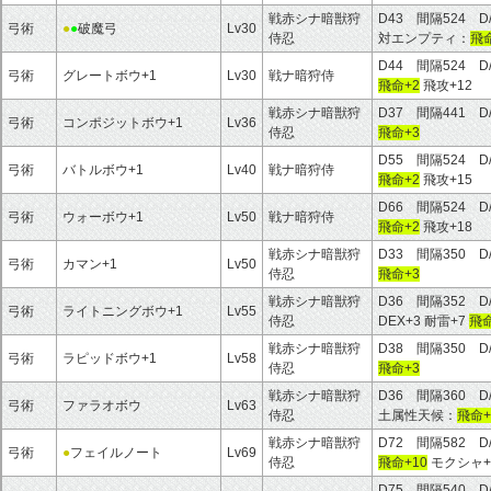
戦赤シナ暗獣狩
D43 間隔524 D
弓術
●
●
破魔弓
Lv30
侍忍
対エンプティ：
飛命
D44 間隔524 D
弓術
グレートボウ+1
Lv30
戦ナ暗狩侍
飛命+2
飛攻+12
戦赤シナ暗獣狩
D37 間隔441 D
弓術
コンポジットボウ+1
Lv36
侍忍
飛命+3
D55 間隔524 D
弓術
バトルボウ+1
Lv40
戦ナ暗狩侍
飛命+2
飛攻+15
D66 間隔524 D
弓術
ウォーボウ+1
Lv50
戦ナ暗狩侍
飛命+2
飛攻+18
戦赤シナ暗獣狩
D33 間隔350 D
弓術
カマン+1
Lv50
侍忍
飛命+3
戦赤シナ暗獣狩
D36 間隔352 D
弓術
ライトニングボウ+1
Lv55
侍忍
DEX+3 耐雷+7
飛命
戦赤シナ暗獣狩
D38 間隔350 D
弓術
ラピッドボウ+1
Lv58
侍忍
飛命+3
戦赤シナ暗獣狩
D36 間隔360 
弓術
ファラオボウ
Lv63
侍忍
土属性天候：
飛命+
戦赤シナ暗獣狩
D72 間隔582 D
弓術
●
フェイルノート
Lv69
侍忍
飛命+10
モクシャ+5
D75 間隔540 D