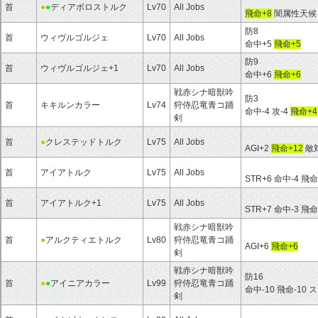
首
●
●
ディアボロストルク
Lv70
All Jobs
飛命+8
闇属性天候：
防8
首
ウィヴルゴルジェ
Lv70
All Jobs
命中+5
飛命+5
防9
首
ウィヴルゴルジェ+1
Lv70
All Jobs
命中+6
飛命+6
戦赤シナ暗獣吟
防3
首
キキルンカラー
Lv74
狩侍忍竜青コ踊
命中-4 攻-4
飛命+4
剣
首
●
クレステッドトルク
Lv75
All Jobs
AGI+2
飛命+12
敵対
首
アイアトルク
Lv75
All Jobs
STR+6 命中-4 飛命
首
アイアトルク+1
Lv75
All Jobs
STR+7 命中-3 飛命
戦赤シナ暗獣吟
首
●
アルクティエトルク
Lv80
狩侍忍竜青コ踊
AGI+6
飛命+6
剣
戦赤シナ暗獣吟
防16
首
●
●
アイニアカラー
Lv99
狩侍忍竜青コ踊
命中-10 飛命-10 
剣