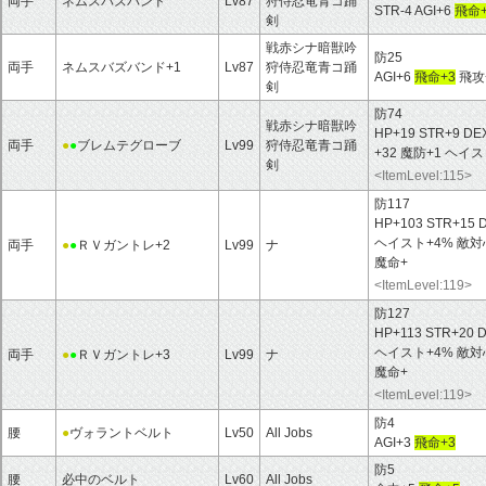
両手
ネムスバズバンド
Lv87
狩侍忍竜青コ踊
STR-4 AGI+6
飛命+
剣
戦赤シナ暗獣吟
防25
両手
ネムスバズバンド+1
Lv87
狩侍忍竜青コ踊
AGI+6
飛命+3
飛攻+
剣
防74
戦赤シナ暗獣吟
HP+19 STR+9 DE
両手
●
●
ブレムテグローブ
Lv99
狩侍忍竜青コ踊
+32 魔防+1 ヘイ
剣
<ItemLevel:115>
防117
HP+103 STR+15 
ヘイスト+4% 敵
両手
●
●
ＲＶガントレ+2
Lv99
ナ
魔命+
<ItemLevel:119>
防127
HP+113 STR+20 
ヘイスト+4% 敵
両手
●
●
ＲＶガントレ+3
Lv99
ナ
魔命+
<ItemLevel:119>
防4
腰
●
ヴォラントベルト
Lv50
All Jobs
AGI+3
飛命+3
防5
腰
必中のベルト
Lv60
All Jobs