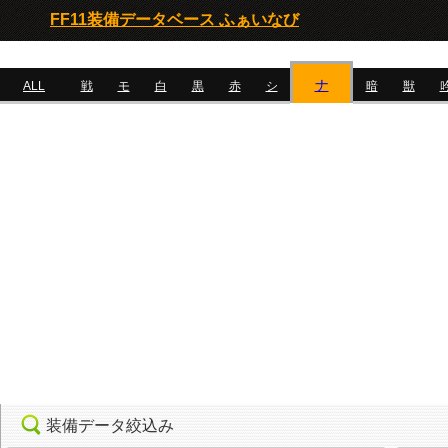
FF11装備データベース ふぁいなび
ナ
ALL
戦
モ
白
黒
赤
シ
暗
獣
装備データ絞込み