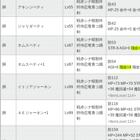
戦赤シナ暗獣吟
防43
胴
アキンジペティ
Lv55
狩侍忍竜青コ踊
HP-25 命中+6 攻+
剣
戦赤シナ暗獣吟
防42
胴
ジャリダペティ
Lv55
狩侍忍竜青コ踊
HP-25 命中+5 攻+
剣
戦赤シナ暗獣吟
防53
胴
ネムスペティ
Lv87
狩侍忍竜青コ踊
STR-6 AGI+9
飛命+
剣
戦赤シナ暗獣吟
防54
胴
ネムスペティ+1
Lv87
狩侍忍竜青コ踊
AGI+9
飛命+4
飛攻
剣
防112
戦赤シナ暗獣吟
HP+73 MP+70 ST
胴
イトソアジャーキン
Lv99
狩侍忍竜青コ踊
+36 魔回避+54 
剣
<ItemLevel:114>
防116
戦赤シナ暗獣吟
HP+86 MP+81 ST
胴
ＡＥジャーキン+1
Lv99
狩侍忍竜青コ踊
+39 魔回避+56 
剣
<ItemLevel:115>
防159
HP+244 MP+52 S