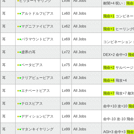
耳
●
ビッターイヤリング
Lv56
All Jobs
耐闇+4 呪い：
飛命
耳
●
●
アルトドルフピアス
Lv60
All Jobs
飛命+1
コンビネーシ
耳
●
●
マグニファイピアス
Lv62
All Jobs
飛命+1
ヒーリングH
耳
●
●
パラマウントピアス
Lv69
All Jobs
コンビネーション：H
耳
●
●
虚界の耳
Lv72
All Jobs
DEX+2 命中+3
飛命
耳
●
●
ベータピアス
Lv75
All Jobs
飛命+2
サルベージ
耳
●
●
クリアビューピアス
Lv87
All Jobs
飛命+4
飛攻+4
耳
●
●
エナベートピアス
Lv99
All Jobs
飛命+7
飛攻+7 敵対
耳
●
●
テロスピアス
Lv99
All Jobs
命中+10 攻+10
飛命
耳
●
●
デディションピアス
Lv99
All Jobs
命中-10 攻-10 飛命
耳
●
●
マタンキイヤリング
Lv99
All Jobs
AGI+3 命中+3
飛命