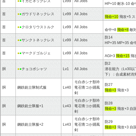
首
●
●
イカビネックレス
Lv99
All Jobs
HP+10 耐氷-10 命
首
●
●
ガウドリネックレス
Lv99
All Jobs
飛命+10
飛攻+5 ス
首
●
●
クロタリウストルク
Lv99
All Jobs
命中+8
飛命+8
敵対
防14
首
●
●
サンクトネックレス
Lv99
All Jobs
HP+35 MP+35 命
首
●
●
マークドゴルジェ
Lv99
All Jobs
AGI+3
飛命+15
飛攻
防2
胴
●
●
チョコボシャツ
Lv1
All Jobs
潜在能力（Lv30以
下）：合成素材消失
モ白赤シナ獣吟
防27
胴
鋼鉄銃士隊制式服
Lv40
竜召青コか踊風
飛命+3
飛攻+3
剣
モ白赤シナ獣吟
防28
胴
鋼鉄銃士隊服+1
Lv43
竜召青コか踊風
飛命+3
飛攻+3 自
剣
モ白赤シナ獣吟
防29
胴
鋼鉄銃士隊服+2
Lv43
竜召青コか踊風
飛命+3
飛攻+3 自
剣