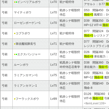
弓術
●
●
インペリアルボウ
Lv70
戦ナ暗狩侍
アサルト：Ｄ77
飛
戦赤シナ暗獣狩
D53 間隔450 D
弓術
マイティボウ
Lv70
侍忍
飛命+5
風曜日：Ｄ6
戦赤シナ暗獣狩
D39 間隔350 D
弓術
ローゼンボーゲン+1
Lv70
侍忍
HP+12 VIT+4
飛命
D77 間隔524 D
弓術
●
コブラボウ
Lv71
戦ナ暗狩侍
飛命+5
レジストブ
D77 間隔540 D
弓術
●
筆頭魔戦隊長弓
Lv71
戦ナ暗狩侍
レジストブライン
戦赤シナ暗獣狩
D26 間隔360 D
弓術
●
●
エクスパンジャー
Lv72
侍忍
飛命+9
潜在能力：Ｄ3
戦黒赤シナ暗獣
D38 間隔360 D
弓術
ルーンボウ
Lv73
吟狩侍忍召青学
潜在能力：
飛命+5
戦赤シナ暗獣狩
D20 間隔261 D
弓術
ラミアンカマン+1
Lv75
侍忍
MP+12
飛命+8
魔防
戦赤シナ暗獣狩
D10 間隔540 D
弓術
ラミアンカマン-1
Lv75
侍忍
飛命-8
D126 間隔360 
戦赤シナ暗獣狩
VIT+6
飛命+12
弓術
弓術
●
フーラックスボウ
Lv99
侍忍
<ItemLevel:109>