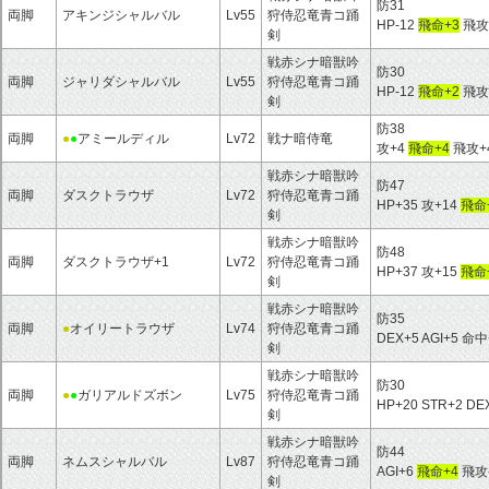
防31
両脚
アキンジシャルバル
Lv55
狩侍忍竜青コ踊
HP-12
飛命+3
飛攻
剣
戦赤シナ暗獣吟
防30
両脚
ジャリダシャルバル
Lv55
狩侍忍竜青コ踊
HP-12
飛命+2
飛攻
剣
防38
両脚
●
●
アミールディル
Lv72
戦ナ暗侍竜
攻+4
飛命+4
飛攻+
戦赤シナ暗獣吟
防47
両脚
ダスクトラウザ
Lv72
狩侍忍竜青コ踊
HP+35 攻+14
飛命
剣
戦赤シナ暗獣吟
防48
両脚
ダスクトラウザ+1
Lv72
狩侍忍竜青コ踊
HP+37 攻+15
飛命
剣
戦赤シナ暗獣吟
防35
両脚
●
オイリートラウザ
Lv74
狩侍忍竜青コ踊
DEX+5 AGI+5 命
剣
戦赤シナ暗獣吟
防30
両脚
●
●
ガリアルドズボン
Lv75
狩侍忍竜青コ踊
HP+20 STR+2 DEX
剣
戦赤シナ暗獣吟
防44
両脚
ネムスシャルバル
Lv87
狩侍忍竜青コ踊
AGI+6
飛命+4
飛攻-
剣