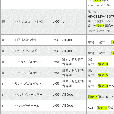
中+
飛命+
魔命+
<ItemLevel:119>
防139
HP+71 MP+44 ST
避+52 魔防+3 
頭
●
●
ＲＶコロネット+3
Lv99
ナ
命中+
飛命+
魔命+
<ItemLevel:119>
首
●
●
孔雀経の護符
Lv33
All Jobs
耐闇-10 命中+10
飛
首
●
クジャクの護符
Lv33
All Jobs
耐闇-10 命中+10
飛
戦赤ナ暗獣狩侍
防5
首
コーラルゴルゲット
Lv56
竜青剣
命中+3
飛命+3
戦赤ナ暗獣狩侍
防7
首
マーマンゴルゲット
Lv56
竜青剣
命中+5
飛命+5
戦赤ナ暗獣狩侍
防5
首
リレイズゴルゲット
Lv56
竜青剣
命中+3
飛命+3
エン
首
●
●
スナイパーカラー
Lv69
All Jobs
飛命+6
飛攻+5 モク
首
●
●
フレウチャーム
Lv69
All Jobs
AGI+4
飛命+4
飛攻