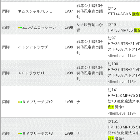
戦赤シナ暗獣吟
防45
両脚
ネムスシャルバル+1
Lv87
狩侍忍竜青コ踊
STR+4 AGI+6
飛命
剣
シナ暗狩竜コか
防49
両脚
●
●
ムルジムコッシャレ
Lv99
踊
HP+36 MP+36
飛命
防97
戦赤シナ暗獣吟
HP+35 STR+21 VI
両脚
イトソアトラウザ
Lv99
狩侍忍竜青コ踊
スト+6% ストアTP
剣
<ItemLevel:114>
防100
戦赤シナ暗獣吟
HP+37 STR+24 VI
両脚
ＡＥトラウザ+1
Lv99
狩侍忍竜青コ踊
スト+6% ストアTP
剣
<ItemLevel:115>
防141
HP+153 MP+75 S
防+3 強化魔法スキ
両脚
●
●
ＲＶブリーチズ+2
Lv99
ナ
命+
魔命+
<ItemLevel:119>
防151
HP+163 MP+85 S
防+4 強化魔法スキ
両脚
●
●
ＲＶブリーチズ+3
Lv99
ナ
命+
魔命+