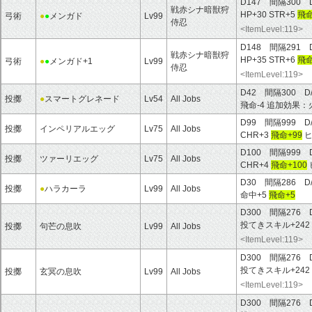
D147 間隔300 
戦赤シナ暗獣狩
HP+30 STR+5
飛命
弓術
●
●
メンガド
Lv99
侍忍
<ItemLevel:119>
D148 間隔291 
戦赤シナ暗獣狩
HP+35 STR+6
飛命
弓術
●
●
メンガド+1
Lv99
侍忍
<ItemLevel:119>
D42 間隔300 
投擲
●
スマートグレネード
Lv54
All Jobs
飛命-4 追加効果
D99 間隔999 D
投擲
インペリアルエッグ
Lv75
All Jobs
CHR+3
飛命+99
ヒ
D100 間隔999 
投擲
ツァーリエッグ
Lv75
All Jobs
CHR+4
飛命+100
D30 間隔286 D
投擲
●
ハラカーラ
Lv99
All Jobs
命中+5
飛命+5
D300 間隔276 D
投てきスキル+242
投擲
句芒の息吹
Lv99
All Jobs
<ItemLevel:119>
D300 間隔276 D
投てきスキル+242
投擲
玄冥の息吹
Lv99
All Jobs
<ItemLevel:119>
D300 間隔276 D