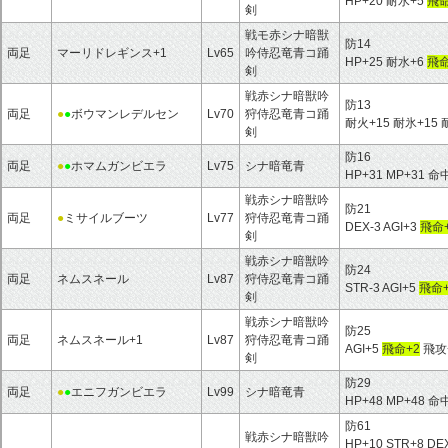
HP+20 耐水+5
飛命
剣
戦モ赤シナ暗獣
防14
両足
マーリドレギンス+1
Lv65
吟侍忍竜青コ踊
HP+25 耐水+6
飛命
剣
戦赤シナ暗獣吟
防13
両足
●
●
ボウマンレデルセン
Lv70
狩侍忍竜青コ踊
耐火+15 耐氷+15 
剣
防16
両足
●
●
ホマムガンビエラ
Lv75
シナ暗竜青
HP+31 MP+31 命
戦赤シナ暗獣吟
防21
両足
●
ミサイルブーツ
Lv77
狩侍忍竜青コ踊
DEX-3 AGI+3
飛命
剣
戦赤シナ暗獣吟
防24
両足
ネムスネール
Lv87
狩侍忍竜青コ踊
STR-3 AGI+5
飛命+
剣
戦赤シナ暗獣吟
防25
両足
ネムスネール+1
Lv87
狩侍忍竜青コ踊
AGI+5
飛命+2
飛攻+
剣
防29
両足
●
●
エニフガンビエラ
Lv99
シナ暗竜青
HP+48 MP+48 命
防61
戦赤シナ暗獣吟
HP+10 STR+8 DE