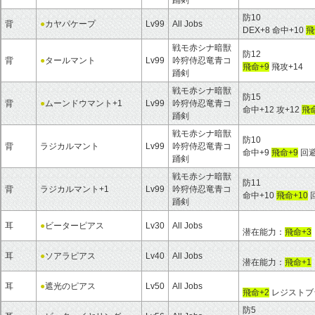
踊剣
防10
背
●
カヤパケープ
Lv99
All Jobs
DEX+8 命中+10
飛
戦モ赤シナ暗獣
防12
背
●
タールマント
Lv99
吟狩侍忍竜青コ
飛命+9
飛攻+14
踊剣
戦モ赤シナ暗獣
防15
背
●
ムーンドウマント+1
Lv99
吟狩侍忍竜青コ
命中+12 攻+12
飛命
踊剣
戦モ赤シナ暗獣
防10
背
ラジカルマント
Lv99
吟狩侍忍竜青コ
命中+9
飛命+9
回避
踊剣
戦モ赤シナ暗獣
防11
背
ラジカルマント+1
Lv99
吟狩侍忍竜青コ
命中+10
飛命+10
踊剣
耳
●
ビーターピアス
Lv30
All Jobs
潜在能力：
飛命+3
耳
●
ソアラピアス
Lv40
All Jobs
潜在能力：
飛命+1
耳
●
遮光のピアス
Lv50
All Jobs
飛命+2
レジストブ
防5