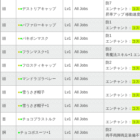
防7
頭
●
●
デストリアキャップ
Lv1
All Jobs
エンチャント：
コス
昇率アップ 移動速
防1
頭
●
●
バファローキャップ
Lv1
All Jobs
エンチャント：
コス
防1
頭
●
●
パキポンマスク
Lv1
All Jobs
エンチャント：
コス
防2
頭
●
●
フランマスク+1
Lv1
All Jobs
青魔法スキル+1 エ
防2
頭
●
●
フロスティキャップ
Lv1
All Jobs
エンチャント：
コス
頭
●
●
マンドラゴラベレー
Lv1
All Jobs
エンチャント：
コス
頭
●
●
雪うさぎ帽子
Lv1
All Jobs
エンチャント：
コス
頭
●
●
雪うさぎ帽子+1
Lv1
All Jobs
エンチャント：
コス
首
●
●
チョコプラストルク
Lv1
All Jobs
エンチャント：
コス
防2
胴
●
チョコボスーツ+1
Lv1
All Jobs
両手両脚両足装備不