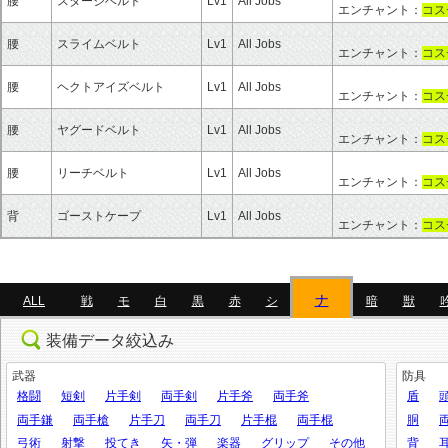
腰
スタージベルト
Lv1
All Jobs
エンチャント：
コス
腰
スライムベルト
Lv1
All Jobs
エンチャント：
コス
腰
ヘクトアイズベルト
Lv1
All Jobs
エンチャント：
コス
腰
ヤグードベルト
Lv1
All Jobs
エンチャント：
コス
腰
リーチベルト
Lv1
All Jobs
エンチャント：
コス
背
ゴーストケープ
Lv1
All Jobs
エンチャント：
コス
ナ
ALL
戦
モ
白
黒
赤
シ
暗
獣
装備データ絞込み
武器
防具
格闘
短剣
片手剣
両手剣
片手斧
両手斧
盾
両手鎌
両手槍
片手刀
両手刀
片手棍
両手棍
胴
弓術
射撃
投てき
矢・弾
楽器
グリップ
その他
背