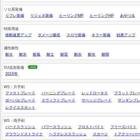
ソロ系装備
リフレ装備
リジェネ装備
ヒーリングMP
ヒーリングHP
あやつる
特殊用途
移動速度アップ
ダメージ吸収
スロウ装備
キラー装備
効果アップ
属性耐性
耐火
耐氷
耐風
耐土
耐雷
耐水
耐光
耐闇
VU追加装備
2015年
WS：片手剣
ファストブレード
バーニングブレード
レッドロータス
フラットブレ
ボーパルブレード
スウィフトブレード
サベッジブレード
サンギンブ
レクイエスカット
WS：両手剣
ハードスラッシュ
パワースラッシュ
フロストバイト
フリーズバイト
グラウンドストライク
ヘラクレススラッシュ
スカージ
トアクリーバ