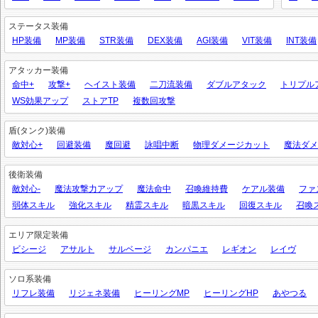
ステータス装備
HP装備
MP装備
STR装備
DEX装備
AGI装備
VIT装備
INT装備
アタッカー装備
命中+
攻撃+
ヘイスト装備
二刀流装備
ダブルアタック
トリプル
WS効果アップ
ストアTP
複数回攻撃
盾(タンク)装備
敵対心+
回避装備
魔回避
詠唱中断
物理ダメージカット
魔法ダメ
後衛装備
敵対心-
魔法攻撃力アップ
魔法命中
召喚維持費
ケアル装備
ファ
弱体スキル
強化スキル
精霊スキル
暗黒スキル
回復スキル
召喚
エリア限定装備
ビシージ
アサルト
サルベージ
カンパニエ
レギオン
レイヴ
ソロ系装備
リフレ装備
リジェネ装備
ヒーリングMP
ヒーリングHP
あやつる