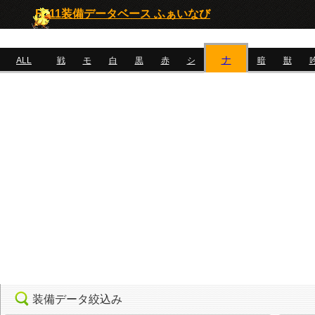
FF11装備データベース ふぁいなび
ナ
ALL
戦
モ
白
黒
赤
シ
暗
獣
装備データ絞込み