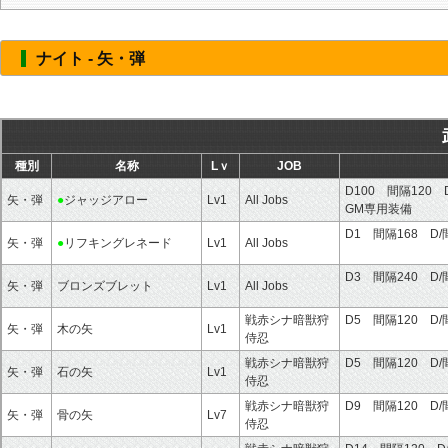
ナイト - 矢・弾
種別
名称
Lｖ
JOB
D100 間隔120 
矢・弾
●
ジャッジアロー
Lv1
All Jobs
GM専用装備
D1 間隔168 D/
矢・弾
●
リフキングレネード
Lv1
All Jobs
D3 間隔240 D/
矢・弾
ブロンズブレット
Lv1
All Jobs
戦赤シナ暗獣狩
D5 間隔120 D/
矢・弾
木の矢
Lv1
侍忍
戦赤シナ暗獣狩
D5 間隔120 D/
矢・弾
石の矢
Lv1
侍忍
戦赤シナ暗獣狩
D9 間隔120 D/
矢・弾
骨の矢
Lv7
侍忍