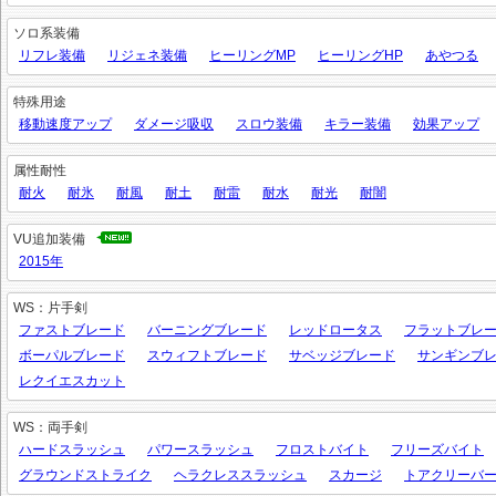
ソロ系装備
リフレ装備
リジェネ装備
ヒーリングMP
ヒーリングHP
あやつる
特殊用途
移動速度アップ
ダメージ吸収
スロウ装備
キラー装備
効果アップ
属性耐性
耐火
耐氷
耐風
耐土
耐雷
耐水
耐光
耐闇
VU追加装備
2015年
WS：片手剣
ファストブレード
バーニングブレード
レッドロータス
フラットブレ
ボーパルブレード
スウィフトブレード
サベッジブレード
サンギンブ
レクイエスカット
WS：両手剣
ハードスラッシュ
パワースラッシュ
フロストバイト
フリーズバイト
グラウンドストライク
ヘラクレススラッシュ
スカージ
トアクリーバ