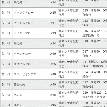
戦赤シナ暗獣狩
D14 間隔120 D
矢・弾
鉄の矢
Lv14
侍忍
戦赤シナ暗獣狩
D15 間隔90 D/
矢・弾
ファングアロー
Lv15
侍忍
飛命+5
戦赤シナ暗獣狩
D12 間隔90 D/
矢・弾
ビートルアロー
Lv17
侍忍
飛命+5
戦赤シナ暗獣狩
D16 間隔120 D
矢・弾
ポイズンアロー
Lv19
侍忍
追加効果：
毒
戦赤シナ暗獣狩
D19 間隔120 D
矢・弾
銀の矢
Lv24
侍忍
戦赤シナ暗獣狩
D17 間隔90 D/
矢・弾
ホーンアロー
Lv29
侍忍
飛命+5
戦赤シナ暗獣狩
D1 間隔90 D/間
矢・弾
スリプルアロー
Lv35
侍忍
飛命+5
追加効果：
戦赤シナ暗獣狩
D24 間隔90 D/
矢・弾
スコーピオンアロー
Lv40
侍忍
飛命+5
戦赤シナ暗獣狩
D17 間隔93 D/
矢・弾
黄金の矢
Lv40
侍忍
飛命+15
戦赤シナ暗獣狩
D29 間隔120 D
矢・弾
氷の矢
Lv45
侍忍
追加効果：
氷ダメ
戦赤シナ暗獣狩
D29 間隔120 D
矢・弾
炎の矢
Lv45