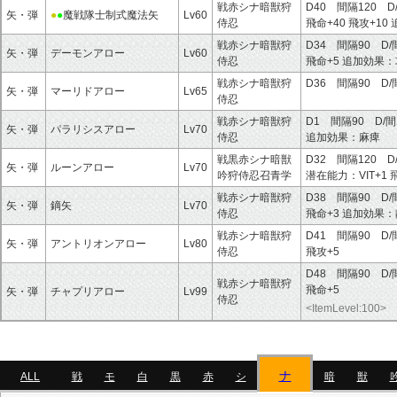
戦赤シナ暗獣狩
D40 間隔120 D
矢・弾
●
●
魔戦隊士制式魔法矢
Lv60
侍忍
飛命+40
飛攻+10
戦赤シナ暗獣狩
D34 間隔90 D/
矢・弾
デーモンアロー
Lv60
侍忍
飛命+5
追加効果：
戦赤シナ暗獣狩
D36 間隔90 D
矢・弾
マーリドアロー
Lv65
侍忍
戦赤シナ暗獣狩
D1 間隔90 D/間
矢・弾
パラリシスアロー
Lv70
侍忍
追加効果：
麻痺
戦黒赤シナ暗獣
D32 間隔120 D
矢・弾
ルーンアロー
Lv70
吟狩侍忍召青学
潜在能力：
VIT+1
戦赤シナ暗獣狩
D38 間隔90 D/
矢・弾
鏑矢
Lv70
侍忍
飛命+3
追加効果：
戦赤シナ暗獣狩
D41 間隔90 D/
矢・弾
アントリオンアロー
Lv80
侍忍
飛攻+5
D48 間隔90 D/
戦赤シナ暗獣狩
飛命+5
矢・弾
チャプリアロー
Lv99
侍忍
<ItemLevel:100>
ナ
ALL
戦
モ
白
黒
赤
シ
暗
獣