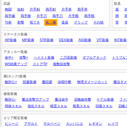
武器
防具
格闘
短剣
片手剣
両手剣
片手斧
両手斧
盾
両手鎌
両手槍
片手刀
両手刀
片手棍
両手棍
胴
弓術
射撃
投てき
矢・弾
楽器
グリップ
その他
背
ステータス装備
HP装備
MP装備
STR装備
DEX装備
AGI装備
VIT装備
INT装備
アタッカー装備
命中+
攻撃+
ヘイスト装備
二刀流装備
ダブルアタック
トリプル
WS効果アップ
ストアTP
複数回攻撃
盾(タンク)装備
敵対心+
回避装備
魔回避
詠唱中断
物理ダメージカット
魔法ダメ
後衛装備
敵対心-
魔法攻撃力アップ
魔法命中
召喚維持費
ケアル装備
ファ
弱体スキル
強化スキル
精霊スキル
暗黒スキル
回復スキル
召喚
エリア限定装備
ビシージ
アサルト
サルベージ
カンパニエ
レギオン
レイヴ