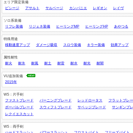
エリア限定装備
ビシージ
アサルト
サルベージ
カンパニエ
レギオン
レイヴ
ソロ系装備
リフレ装備
リジェネ装備
ヒーリングMP
ヒーリングHP
あやつる
特殊用途
移動速度アップ
ダメージ吸収
スロウ装備
キラー装備
効果アップ
属性耐性
耐火
耐氷
耐風
耐土
耐雷
耐水
耐光
耐闇
VU追加装備
2015年
WS：片手剣
ファストブレード
バーニングブレード
レッドロータス
フラットブレ
ボーパルブレード
スウィフトブレード
サベッジブレード
サンギンブ
レクイエスカット
WS：両手剣
ハードスラッシュ
パワースラッシュ
フロストバイト
フリーズバイト