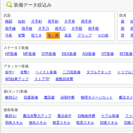
装備データ絞込み
武器
防具
格闘
短剣
片手剣
両手剣
片手斧
両手斧
盾
両手鎌
両手槍
片手刀
両手刀
片手棍
両手棍
胴
弓術
射撃
投てき
矢・弾
楽器
グリップ
その他
背
ステータス装備
HP装備
MP装備
STR装備
DEX装備
AGI装備
VIT装備
INT装備
アタッカー装備
命中+
攻撃+
ヘイスト装備
二刀流装備
ダブルアタック
トリプル
WS効果アップ
ストアTP
複数回攻撃
盾(タンク)装備
敵対心+
回避装備
魔回避
詠唱中断
物理ダメージカット
魔法ダメ
後衛装備
敵対心-
魔法攻撃力アップ
魔法命中
召喚維持費
ケアル装備
ファ
弱体スキル
強化スキル
精霊スキル
暗黒スキル
回復スキル
召喚