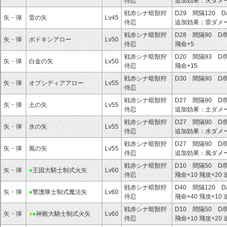
侍忍
追加効果：
火ダメ
戦赤シナ暗獣狩
D29 間隔120 D
矢・弾
雷の矢
Lv45
侍忍
追加効果：
雷ダメ
戦赤シナ暗獣狩
D28 間隔90 D/
矢・弾
ボドキンアロー
Lv50
侍忍
飛命+5
戦赤シナ暗獣狩
D20 間隔93 D/
矢・弾
白金の矢
Lv50
侍忍
飛命+15
戦赤シナ暗獣狩
D30 間隔90 D/
矢・弾
オブシディアアロー
Lv55
侍忍
戦赤シナ暗獣狩
D27 間隔90 D
矢・弾
土の矢
Lv55
侍忍
追加効果：
土ダメ
戦赤シナ暗獣狩
D27 間隔90 D
矢・弾
水の矢
Lv55
侍忍
追加効果：
水ダメ
戦赤シナ暗獣狩
D27 間隔90 D
矢・弾
風の矢
Lv55
侍忍
追加効果：
風ダメ
戦赤シナ暗獣狩
D10 間隔50 D
矢・弾
●
王国大騎士制式火矢
Lv60
侍忍
飛命+10
飛攻+20
戦赤シナ暗獣狩
D40 間隔120 D
矢・弾
●
警護隊士制式魔法矢
Lv60
侍忍
飛命+40
飛攻+10
戦赤シナ暗獣狩
D10 間隔50 D
矢・弾
●
●
神殿大騎士制式火矢
Lv60
侍忍
飛命+10
飛攻+20